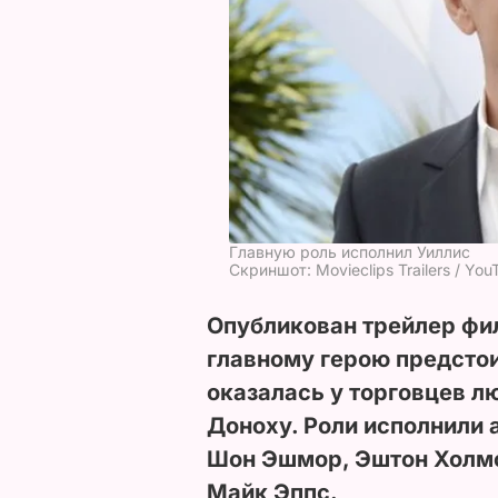
Главную роль исполнил Уиллис
Скриншот: Movieclips Trailers / You
Опубликован трейлер фи
главному герою предстои
оказалась у торговцев л
Доноху. Роли исполнили 
Шон Эшмор, Эштон Холмс
Майк Эппс.