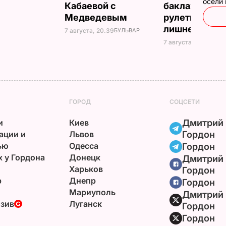
осели
Кабаевой с
баклажанны
Медведевым
рулетики без
лишнего жир
7 августа, 20.39
БУЛЬВАР
7 августа, 20.17
БУЛЬ
ГОРОД
СОЦСЕТИ
и
Киев
Дмитрий
ации и
Львов
Гордон
ью
Одесса
Гордон
х у Гордона
Донецк
Дмитрий
Харьков
Гордон
р
Днепр
Гордон
Мариуполь
Дмитрий
зив
Луганск
Гордон
Гордон