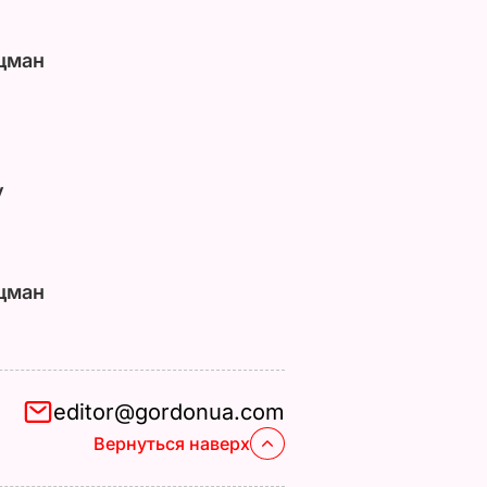
цман
у
цман
editor@gordonua.com
Вернуться наверх