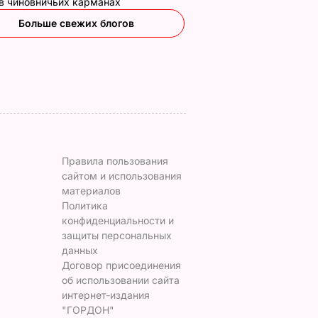
 в чиновничьих карманах
е
его сын
Самый лучший
рецепт
Больше свежих блогов
7 августа, 19.44
БУЛЬВАР
а
7 августа, 18.16
БУЛЬВАР
ВАР
Правила пользования
сайтом и использования
материалов
Политика
конфиденциальности и
защиты персональных
данных
Договор присоединения
об использовании сайта
интернет-издания
"ГОРДОН"