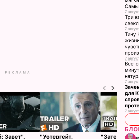
мягки
Самы
7 август
Три в
свек
7 авгус
Тину 
жизни
чувст
прои
7 авгус
Всего
минут
РЕКЛАМА
нату
7 август
Заче
для К
спро
прот
7 авгус
БЛО
: Завет".
"Уотергейт.
"Затерянный