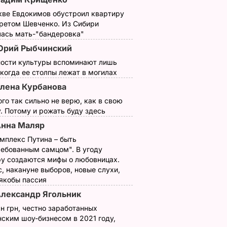
орой
Вышел трейлер
короля": вышел
кве Евдокимов обустроил квартиру
ьма с
фильма с
трейлер фильма с
третом Шевченко. Из Сибири
Йоханнсон, Белл и
Томом Хэнксом.
лась мать-"бандеровка"
Миллер
Мур. Видео
Видео
Юрий Рыбчинский
м.
9 марта, 14.50
НОВОСТИ
11 марта, 12.00
БУЛЬВАР
ности культуры вспоминают лишь
 когда ее столпы лежат в могилах
АР
лена Курбанова
ого так сильно не верю, как в свою
. Потому и рожать буду здесь
нна Маляр
мплекс Путина – быть
ребованным самцом". В угоду
у создаются мифы о любовницах.
, накануне выборов, новые слухи,
 якобы пассия
, что
"Ничего навязывать
Смешайте это с
лександр Ягольник
з
не буду". Драпатый
мукой – и целая гор
н грн, честно заработанных
ак
рассказал, какую
мягких, словно пух,
ским шоу-бизнесом в 2021 году,
 нежные
профессию выбрал
пирожков готова.