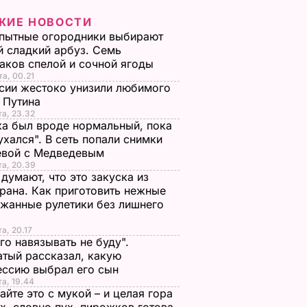
ЖИЕ НОВОСТИ
пытные огородники выбирают
 сладкий арбуз. Семь
аков спелой и сочной ягоды
та, 00.21
сии жестоко унизили любимого
 Путина
та, 23.32
а был вроде нормальный, пока
ухался". В сеть попали снимки
евой с Медведевым
та, 20.39
 думают, что это закуска из
рана. Как приготовить нежные
жанные рулетики без лишнего
та, 20.17
го навязывать не буду".
тый рассказал, какую
ессию выбрал его сын
та, 19.44
йте это с мукой – и целая гора