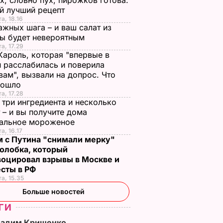
х, словно пух, пирожков готова.
й лучший рецепт
а, 18.16
ажных шага – и ваш салат из
лы будет невероятным
та, 17.29
Кароль, которая "впервые в
 расслабилась и поверила
вам", вызвали на допрос. Что
зошло
та, 17.28
 три ингредиента и несколько
 – и вы получите дома
ральное мороженое
а, 16.17
м с Путина "снимали мерку"
олобка, который
воцировал взрывы в Москве и
есты в РФ
та, 15.35
Больше новостей
ГИ
 город
"Тряхни телом".
"Голограмма для
Вадим Крищенко