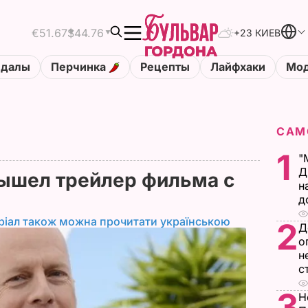
€51.67
$44.76
+23 КИЕВ
ндалы
Перчинка
Рецепты
Лайфхаки
Мод
САМ
1
"
Д
Вышел трейлер фильма с
н
д
ріал також можна прочитати українською
2
Д
о
н
с
3
Н