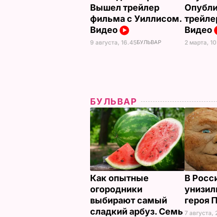
Вышел трейлер
Опубли
фильма с Уиллисом.
трейле
Видео
Видео
9 августа, 16.45
БУЛЬВАР
2 марта, 10
БУЛЬВАР
Как опытные
В Росс
огородники
унизил
выбирают самый
героя 
сладкий арбуз. Семь
7 августа, 