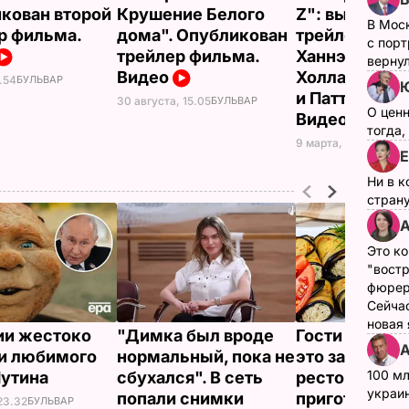
кован второй
Крушение Белого
Z": вышел вт
В Мос
р фильма.
дома". Опубликован
трейлер фил
с пор
трейлер фильма.
Ханнэмом,
верну
Видео
Холландом, 
.54
БУЛЬВАР
и Паттинсоно
30 августа, 15.05
БУЛЬВАР
О цен
Видео
тогда,
9 марта, 12.24
БУЛЬВ
Е
Ни в к
страну
А
Это ко
"вост
фюрер
Сейчас
новая
ии жестоко
"Димка был вроде
Гости думают
А
и любимого
нормальный, пока не
это закуска и
100 мл
Путина
сбухался". В сеть
ресторана. К
украин
попали снимки
приготовить
23.32
БУЛЬВАР