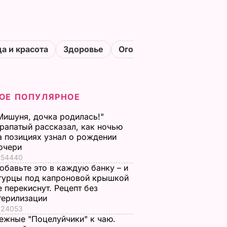
а и красота
Здоровье
Огороды
ОЕ ПОПУЛЯРНОЕ
Мишуня, дочка родилась!"
рапатый рассказал, как ночью
а позициях узнал о рождении
очери
54440
обавьте это в каждую банку – и
гурцы под капроновой крышкой
е перекиснут. Рецепт без
терилизации
24053
ежные "Поцелуйчики" к чаю.