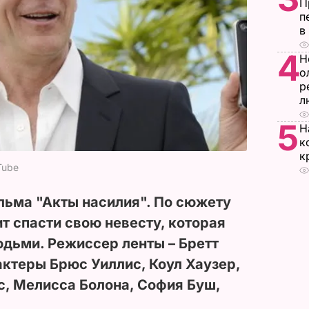
П
п
в
4
Н
о
р
л
5
Н
к
к
Tube
льма "Акты насилия". По сюжету
т спасти свою невесту, которая
юдьми. Режиссер ленты – Бретт
актеры Брюс Уиллис, Коул Хаузер,
, Мелисса Болона, София Буш,