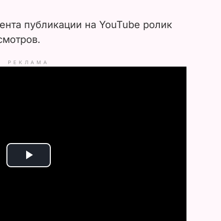
ента публикации на YouTube ролик
смотров.
РЕКЛАМА
P
l
a