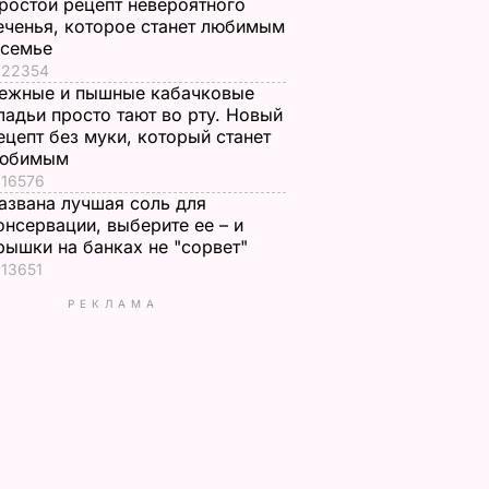
ростой рецепт невероятного
еченья, которое станет любимым
 семье
22354
ежные и пышные кабачковые
ладьи просто тают во рту. Новый
ецепт без муки, который станет
юбимым
16576
азвана лучшая соль для
онсервации, выберите ее – и
рышки на банках не "сорвет"
13651
РЕКЛАМА