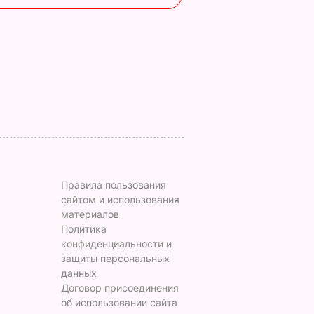
нут – и
Колобка, который
придадут перцу вк
 дома
спровоцировал
и вес
взрывы в Москве и
7 августа, 15.24
БУЛЬВАР
протесты в РФ
ВАР
7 августа, 15.35
БУЛЬВАР
Правила пользования
сайтом и использования
материалов
Политика
конфиденциальности и
защиты персональных
данных
Договор присоединения
об использовании сайта