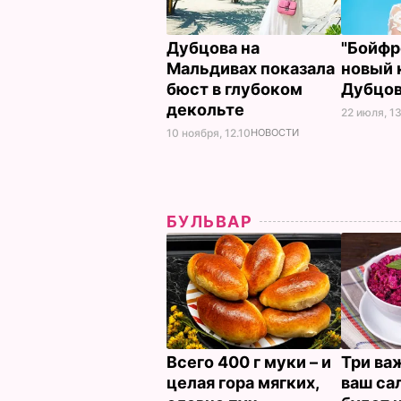
Дубцова на
"Бойфр
Мальдивах показала
новый 
бюст в глубоком
Дубцов
декольте
22 июля, 1
10 ноября, 12.10
НОВОСТИ
БУЛЬВАР
Всего 400 г муки – и
Три ва
целая гора мягких,
ваш са