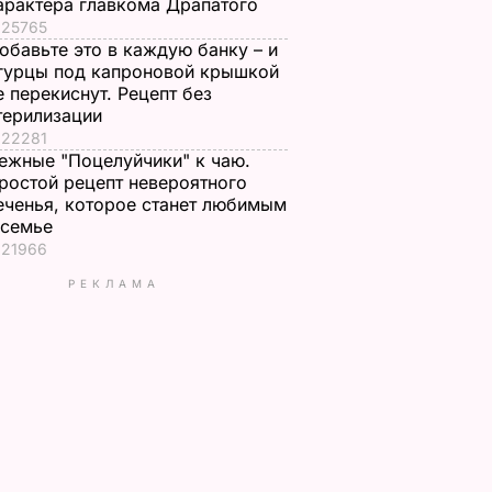
арактера главкома Драпатого
25765
обавьте это в каждую банку – и
гурцы под капроновой крышкой
е перекиснут. Рецепт без
терилизации
22281
ежные "Поцелуйчики" к чаю.
ростой рецепт невероятного
еченья, которое станет любимым
 семье
21966
РЕКЛАМА