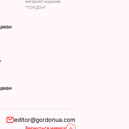
интернет-издания
"ГОРДОН"
цман
у
цман
editor@gordonua.com
Вернуться наверх