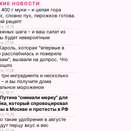
ЖИЕ НОВОСТИ
 400 г муки – и целая гора
х, словно пух, пирожков готова.
ий рецепт
та, 18.16
ажных шага – и ваш салат из
лы будет невероятным
та, 17.29
Кароль, которая "впервые в
 расслабилась и поверила
вам", вызвали на допрос. Что
зошло
та, 17.28
 три ингредиента и несколько
 – и вы получите дома
ральное мороженое
та, 16.17
 Путина "снимали мерку" для
бка, который спровоцировал
вы в Москве и протесты в РФ
та, 15.35
о такие удобрения в августе
дут перцу вкус и вес
та, 15.24