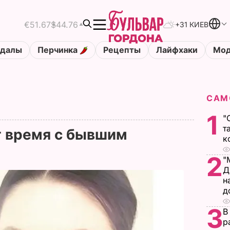
€51.67
$44.76
+31 КИЕВ
ндалы
Перчинка
Рецепты
Лайфхаки
Мод
САМ
1
"
т
т время с бывшим
к
2
"
Д
н
д
3
В
р