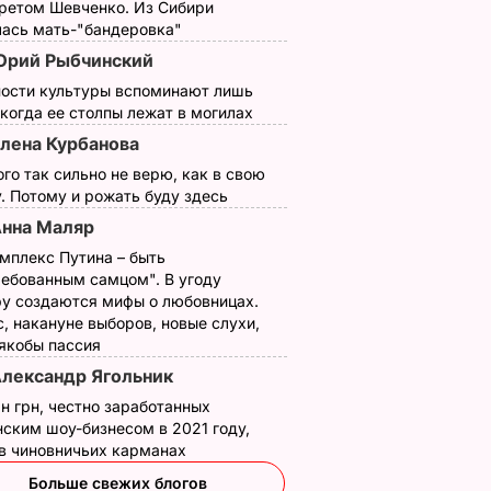
третом Шевченко. Из Сибири
лась мать-"бандеровка"
Врач из Гомеля
Дубцова сорвала
рий Рыбчинский
убежден, что
концерт в Гомеле.
ности культуры вспоминают лишь
ьт
аллергия не могла
Видео
 когда ее столпы лежат в могилах
спровоцировать
ОСТИ
11 апреля, 10.07
БУЛЬВАР
лена Курбанова
"пьяное" поведение
ого так сильно не верю, как в свою
Дубцовой
. Потому и рожать буду здесь
11 апреля, 12.37
НОВОСТИ
нна Маляр
мплекс Путина – быть
ребованным самцом". В угоду
у создаются мифы о любовницах.
, накануне выборов, новые слухи,
 якобы пассия
лександр Ягольник
н грн, честно заработанных
ским шоу-бизнесом в 2021 году,
Как с Путина
Только такие
 в чиновничьих карманах
и
"снимали мерку" для
удобрения в август
Больше свежих блогов