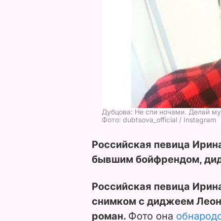
Дубцова: Не спи ночами. Делай м
Фото: dubtsova_official / Instagram
Российская певица Ирин
бывшим бойфрендом, ди
Российская певица Ирин
снимком с диджеем Леони
роман.
Фото она
обнарод