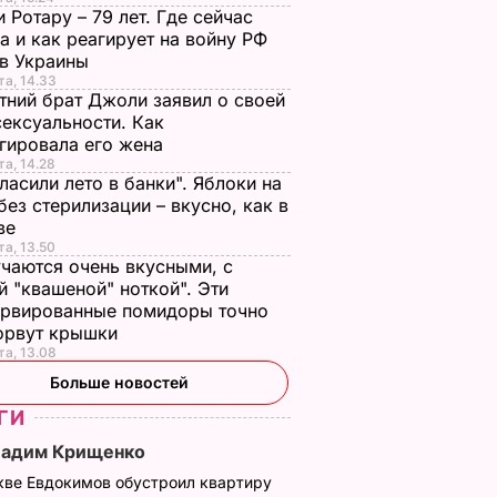
 Ротару – 79 лет. Где сейчас
а и как реагирует на войну РФ
ив Украины
та, 14.33
тний брат Джоли заявил о своей
ексуальности. Как
гировала его жена
та, 14.28
ласили лето в банки". Яблоки на
без стерилизации – вкусно, как в
тве
та, 13.50
чаются очень вкусными, с
й "квашеной" ноткой". Эти
ервированные помидоры точно
зорвут крышки
та, 13.08
Больше новостей
ГИ
Вадим Крищенко
кве Евдокимов обустроил квартиру