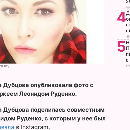
х
4
Д
о
н
с
5
Н
П
п
в
узыку
а Дубцова опубликовала фото с
джеем Леонидом Руденко.
а Дубцова поделилась совместным
дом Руденко, с которым у нее был
овала
в
Instagram.