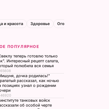
а и красота
Здоровье
Огороды
ОЕ ПОПУЛЯРНОЕ
Свеклу теперь готовлю только
ак". Интересный рецепт салата,
оторый полюбила вся семья
65608
Мишуня, дочка родилась!"
рапатый рассказал, как ночью
а позициях узнал о рождении
очери
46920
 институте танковых войск
ассказали об особой черте