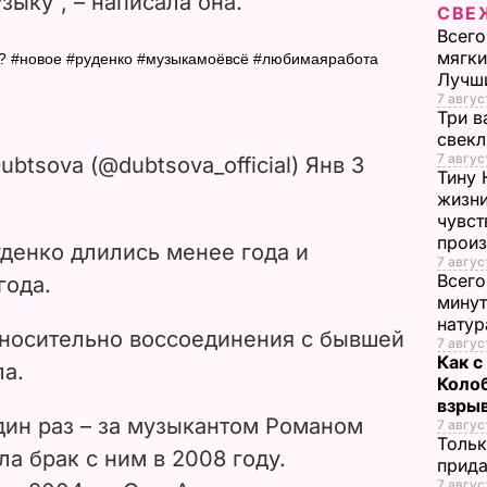
зыку", – написала она.
СВЕ
i
Всего
мягки
?? #новое #руденко #музыкамоёвсё #любимаяработа
d
Лучш
7 авгус
e
Три в
свек
7 авгус
ubtsova (@dubtsova_official) Янв 3
o
Тину 
жизни
чувст
прои
денко длились менее года и
7 авгус
Всего
года.
минут
нату
носительно воссоединения с бывшей
7 авгус
Как с
ла.
Коло
взры
ин раз – за музыкантом Романом
7 авгус
Тольк
а брак с ним в 2008 году.
прида
7 авгус