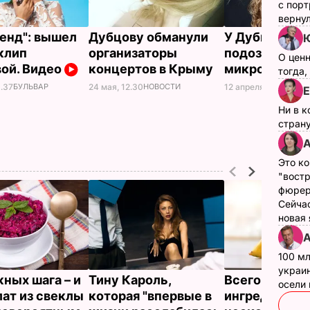
с пор
верну
енд": вышел
Дубцову обманули
У Дубцовой
Ю
клип
организаторы
подозревают
О цен
ой. Видео
концертов в Крыму
микроинсул
тогда,
24 мая, 12.30
НОВОСТИ
12 апреля, 09.35
НОВ
3.37
БУЛЬВАР
Е
Ни в к
страну
А
Это ко
"вост
фюрер
Сейчас
новая
А
100 мл
украин
жных шага – и
Тину Кароль,
Всего три
осели
лат из свеклы
которая "впервые в
ингредиента 