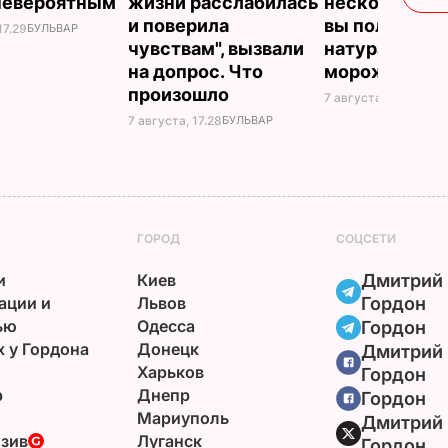
невероятным
жизни расслабилась
несколько ми
и поверила
вы получите
17.29
БУЛЬВАР
чувствам", вызвали
натуральное
на допрос. Что
мороженое
произошло
7 августа, 16.17
БУЛЬ
7 августа, 17.28
БУЛЬВАР
ГОРОД
СОЦСЕТИ
и
Киев
Дмитрий
ации и
Львов
Гордон
ью
Одесса
Гордон
х у Гордона
Донецк
Дмитрий
Харьков
Гордон
р
Днепр
Гордон
Мариуполь
Дмитрий
зив
Луганск
Гордон