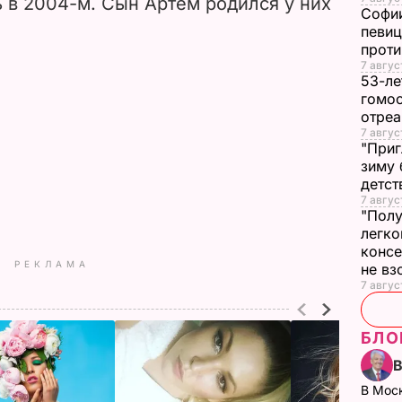
 в 2004-м. Сын Артем родился у них
Софии
певиц
прот
7 авгус
53-ле
гомос
отреа
7 авгус
"Приг
зиму 
детс
7 авгус
"Полу
легко
конс
РЕКЛАМА
не в
7 авгус
БЛО
В Мос