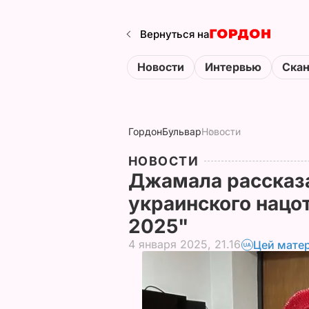
Вернуться на
Новости
Интервью
Ска
Гордон
Бульвар
Новости
НОВОСТИ
Джамала рассказа
украинского нацо
2025"
4 января 2025, 21.16
Цей матер