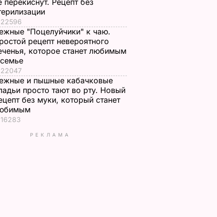
е перекиснут. Рецепт без
терилизации
22596
ежные "Поцелуйчики" к чаю.
ростой рецепт невероятного
еченья, которое станет любимым
 семье
22047
ежные и пышные кабачковые
ладьи просто тают во рту. Новый
ецепт без муки, который станет
юбимым
16283
РЕКЛАМА