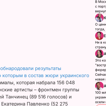
В Мос
с пор
верну
О цен
тогда,
Е
Ни в к
страну
А
Это ко
"вост
а
обнародовали результаты
фюрер
Сейчас
по которым в состав жюри украинского
новая
амалы, которая набрала 156 048
А
нские артисты – фронтмен группы
100 мл
й Танчинец (89 516 голосов) и
украин
осели
 Екатерина Павленко (52 275