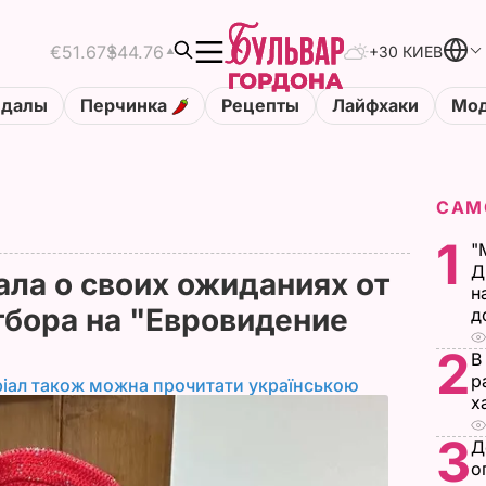
€51.67
$44.76
+30 КИЕВ
ндалы
Перчинка
Рецепты
Лайфхаки
Мод
САМ
1
"
Д
ла о своих ожиданиях от
н
тбора на "Евровидение
д
2
В
р
іал також можна прочитати українською
х
3
Д
о