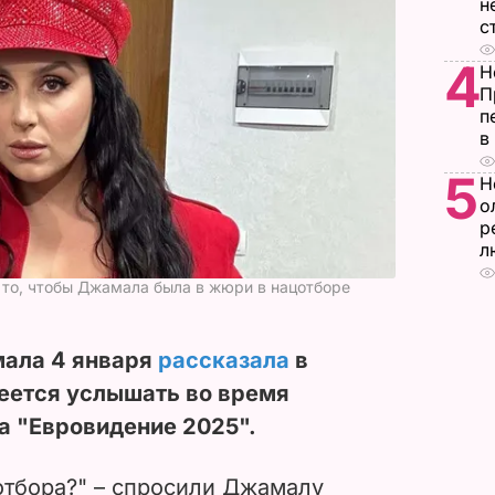
н
с
4
Н
П
п
в
5
Н
о
р
л
 то, чтобы Джамала была в жюри в нацотборе
мала 4 января
рассказала
в
адеется услышать во время
а "Евровидение 2025".
отбора?" – спросили Джамалу