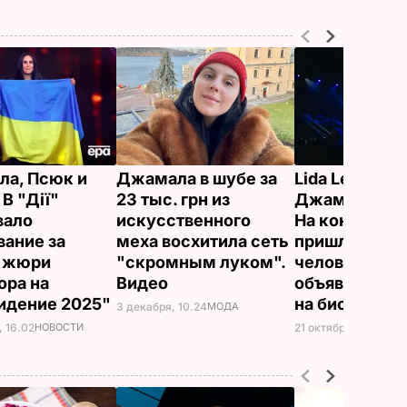
а, Псюк и
Джамала в шубе за
Lida Lee и Mon
В "Дії"
23 тыс. грн из
Джамала и др
вало
искусственного
На концерт K
вание за
меха восхитила сеть
пришло 7 тыс
в жюри
"скромным луком".
человек, пев
ора на
Видео
объявила ещ
идение 2025"
на бис
3 декабря, 10.24
МОДА
, 16.02
НОВОСТИ
21 октября, 10.55
НОВ