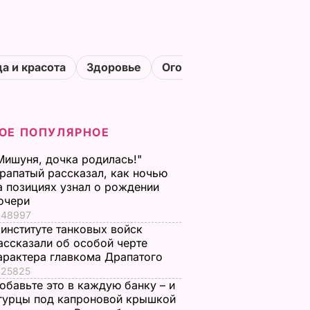
а и красота
Здоровье
Огороды
ОЕ ПОПУЛЯРНОЕ
Мишуня, дочка родилась!"
рапатый рассказал, как ночью
а позициях узнал о рождении
очери
48997
 институте танковых войск
ассказали об особой черте
арактера главкома Драпатого
25825
обавьте это в каждую банку – и
гурцы под капроновой крышкой