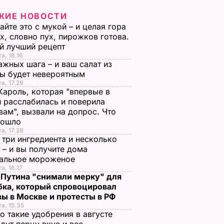
ЖИЕ НОВОСТИ
йте это с мукой – и целая гора
х, словно пух, пирожков готова.
й лучший рецепт
а, 18.16
ажных шага – и ваш салат из
лы будет невероятным
та, 17.29
Кароль, которая "впервые в
 расслабилась и поверила
вам", вызвали на допрос. Что
зошло
та, 17.28
 три ингредиента и несколько
 – и вы получите дома
ральное мороженое
а, 16.17
 Путина "снимали мерку" для
бка, который спровоцировал
ы в Москве и протесты в РФ
та, 15.35
о такие удобрения в августе