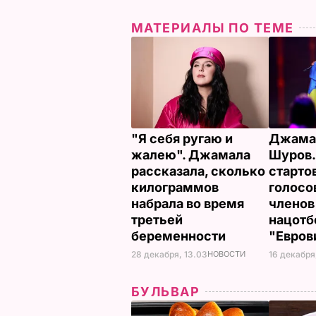
МАТЕРИАЛЫ ПО ТЕМЕ
"Я себя ругаю и
Джамал
жалею". Джамала
Шуров. 
рассказала, сколько
старто
килограммов
голосо
набрала во время
члено
третьей
нацотб
беременности
"Евров
28 декабря, 13.03
НОВОСТИ
16 декабря
БУЛЬВАР