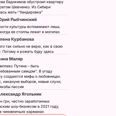
кве Евдокимов обустроил квартиру
третом Шевченко. Из Сибири
лась мать-"бандеровка"
Юрий Рыбчинский
ности культуры вспоминают лишь
 когда ее столпы лежат в могилах
лена Курбанова
ого так сильно не верю, как в свою
. Потому и рожать буду здесь
нна Маляр
мплекс Путина – быть
ребованным самцом". В угоду
у создаются мифы о любовницах.
, накануне выборов, новые слухи,
 якобы пассия
лександр Ягольник
н грн, честно заработанных
ским шоу-бизнесом в 2021 году,
 в чиновничьих карманах