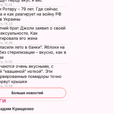
дут перцу вкус и вес
та, 15.24
 Ротару – 79 лет. Где сейчас
а и как реагирует на войну РФ
ив Украины
та, 14.33
тний брат Джоли заявил о своей
ексуальности. Как
гировала его жена
та, 14.28
ласили лето в банки". Яблоки на
без стерилизации – вкусно, как в
тве
та, 13.50
чаются очень вкусными, с
й "квашеной" ноткой". Эти
ервированные помидоры точно
зорвут крышки
та, 13.08
Больше новостей
ГИ
Вадим Крищенко