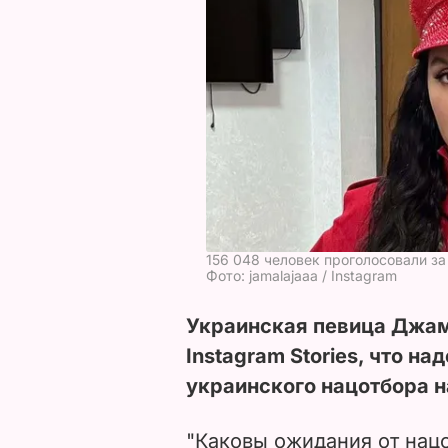
156 048 человек проголосовали за
Фото: jamalajaaa / Instagram
Украинская певица Джа
Instagram Stories, что н
украинского нацотбора н
"Каковы ожидания от нац