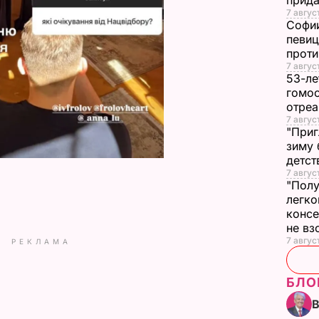
прида
7 авгус
Софии
певиц
прот
7 авгус
53-ле
гомос
отреа
7 авгус
"Приг
зиму 
детс
7 авгус
"Полу
легко
конс
не в
7 авгус
РЕКЛАМА
БЛО