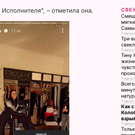
V
СВЕ
Исполнителя", – отметила она.
i
Смеша
мягки
Самы
d
7 август
Три в
e
свек
7 авгус
Тину 
o
жизни
чувст
прои
7 авгус
Всего
минут
нату
7 август
Как с
Коло
взрыв
7 авгус
Тольк