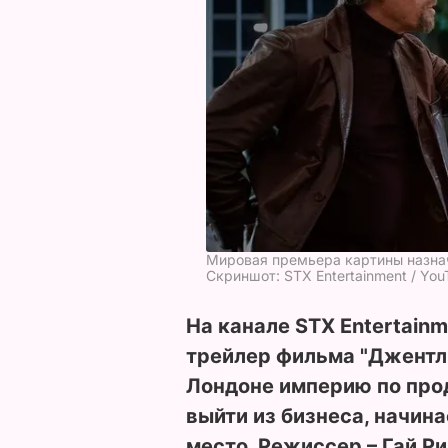
Мировая премьера картины назнач
Скриншот: STX Entertainment / You
На канале STX Entertain
трейлер фильма "Джентль
Лондоне империю по про
выйти из бизнеса, начин
место. Режиссер – Гай Р