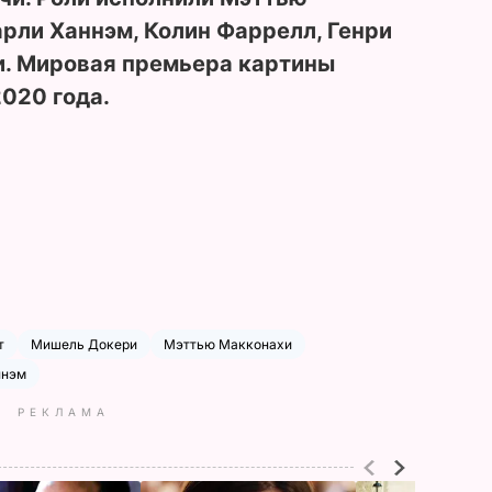
арли Ханнэм, Колин Фаррелл, Генри
и. Мировая премьера картины
2020 года.
т
Мишель Докери
Мэттью Макконахи
ннэм
РЕКЛАМА