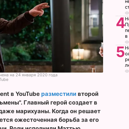
н
с
4
Н
П
п
в
5
Н
о
р
л
ена на 24 января 2020 года
Tube
ment в YouTube
разместили
второй
мены". Главный герой создает в
даже марихуаны. Когда он решает
ается ожесточенная борьба за его
ичи. Роли исполнили Мэттью