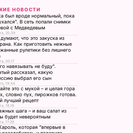
ЖИЕ НОВОСТИ
а был вроде нормальный, пока
ухался". В сеть попали снимки
евой с Медведевым
та, 20.39
 думают, что это закуска из
 Вышел
"Последний смех".
"Мой шпион". Выше
рана. Как приготовить нежные
ер
Вышел трейлер
трейлер фильма с
жанные рулетики без лишнего
с и
фильма с
Дэйвом Батистой.
а
идео
Дрейфуссом,
Видео
та, 20.17
го навязывать не буду".
Чейзоми
ОСТИ
5 апреля, 10.43
НОВОСТИ
тый рассказал, какую
МакДауэллом .
ессию выбрал его сын
Видео
та, 19.44
йте это с мукой – и целая гора
2 января, 13.22
НОВОСТИ
х, словно пух, пирожков готова.
й лучший рецепт
та, 18.16
ажных шага – и ваш салат из
лы будет невероятным
та, 17.29
Кароль, которая "впервые в