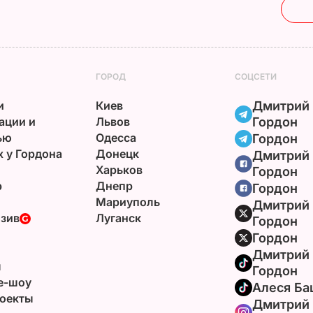
ГОРОД
СОЦСЕТИ
и
Киев
Дмитрий
ации и
Львов
Гордон
ью
Одесса
Гордон
х у Гордона
Донецк
Дмитрий
Харьков
Гордон
р
Днепр
Гордон
Мариуполь
Дмитрий
зив
Луганск
Гордон
Гордон
Дмитрий
ы
Гордон
e-шоу
Алеся Ба
оекты
Дмитрий