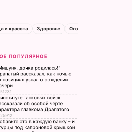
а и красота
Здоровье
Огороды
ОЕ ПОПУЛЯРНОЕ
Мишуня, дочка родилась!"
рапатый рассказал, как ночью
а позициях узнал о рождении
очери
51231
 институте танковых войск
ассказали об особой черте
арактера главкома Драпатого
25912
обавьте это в каждую банку – и
гурцы под капроновой крышкой