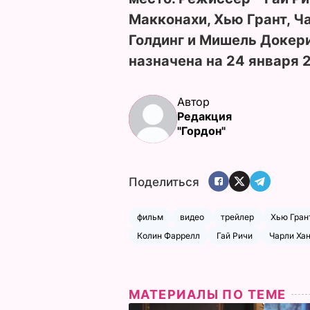
Макконахи, Хью Грант, Ч
Голдинг и Мишель Докер
назначена на 24 января 
Автор
Редакция
"Гордон"
Поделиться
фильм
видео
трейлер
Хью Гран
Колин Фаррелл
Гай Ричи
Чарли Ха
МАТЕРИАЛЫ ПО ТЕМЕ