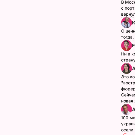
В Мос
с пор
верну
Ю
О цен
тогда,
Е
Ни в к
страну
А
Это ко
"вост
фюрер
Сейчас
новая
А
100 мл
украин
осели