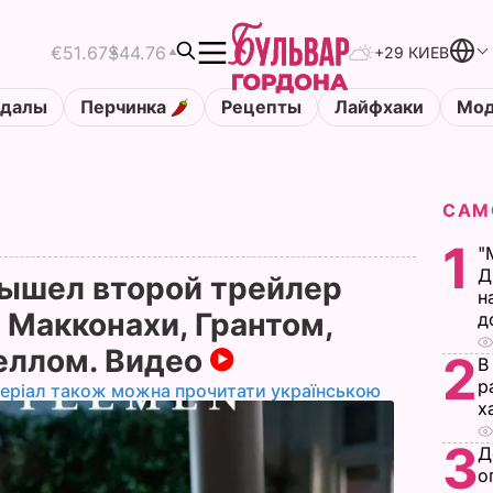
€51.67
$44.76
+29 КИЕВ
ндалы
Перчинка
Рецепты
Лайфхаки
Мод
САМ
1
"
Д
ышел второй трейлер
н
 Макконахи, Грантом,
д
еллом. Видео
2
В
р
еріал також можна прочитати українською
х
3
Д
о