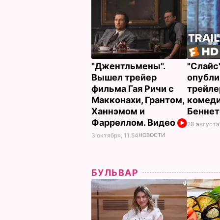
"Джентльмены".
"Слайс"
Вышел трейер
опубли
фильма Гая Ричи с
трейле
Макконахи, Грантом,
комеди
Ханнэмом и
Беннет
Фарреллом. Видео
28 августа,
3 октября, 11.54
НОВОСТИ
БУЛЬВАР