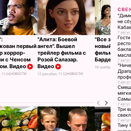
СВЕ
"Димк
не сб
Каба
7 авгус
Гости
:
"Алита: Боевой
"Все знают".
ресто
кован первый
ангел". Вышел
новый трейл
бакла
р хоррор-
трейлер фильма с
фильма с Кру
масл
и с Ченсом
Розой Салазар.
Бардемом. В
7 авгус
"Ниче
ом. Видео
Видео
16 ноября, 16.00
НОВ
Драпа
 11.06
НОВОСТИ
12 декабря, 11.52
НОВОСТИ
проф
7 авгус
Смеша
мягки
Самы
7 авгус
Три в
свек
7 авгус
Тину 