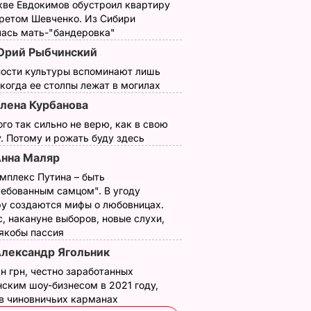
кве Евдокимов обустроил квартиру
третом Шевченко. Из Сибири
лась мать-"бандеровка"
рий Рыбчинский
ности культуры вспоминают лишь
 когда ее столпы лежат в могилах
лена Курбанова
ого так сильно не верю, как в свою
. Потому и рожать буду здесь
нна Маляр
мплекс Путина – быть
ребованным самцом". В угоду
у создаются мифы о любовницах.
, накануне выборов, новые слухи,
 якобы пассия
лександр Ягольник
н грн, честно заработанных
ским шоу-бизнесом в 2021 году,
 в чиновничьих карманах