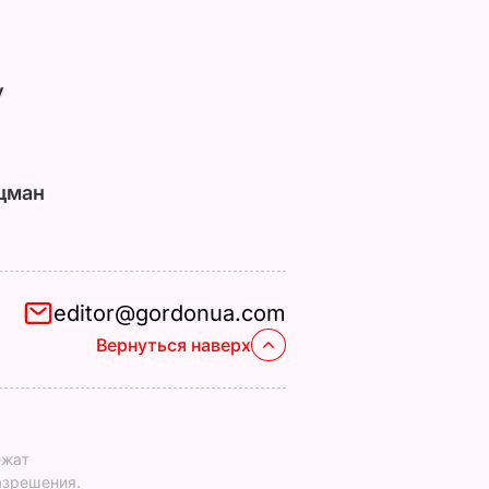
у
цман
editor@gordonua.com
Вернуться наверх
ежат
азрешения.