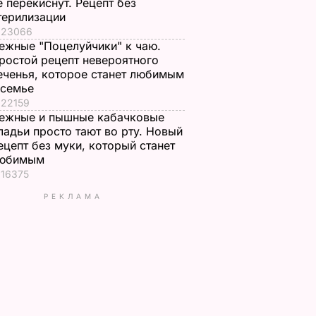
е перекиснут. Рецепт без
терилизации
23066
ежные "Поцелуйчики" к чаю.
ростой рецепт невероятного
еченья, которое станет любимым
 семье
22159
ежные и пышные кабачковые
ладьи просто тают во рту. Новый
ецепт без муки, который станет
юбимым
16375
РЕКЛАМА