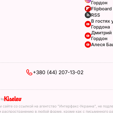
Гордон
Flipboard
RSS
В гостях 
Гордона
Дмитрий
Гордон
Алеся Ба
+380 (44) 207-13-02
 by
 сайте со ссылкой на агентство "Интерфакс-Украина", не подл
 распространению в любой форме, кроме как с письменного р