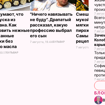
жизни
чувст
прои
думают, что
"Ничего навязывать
Смешайте эт
7 авгус
Всего
уска из
не буду". Драпатый
мукой – и цел
минут
ана. Как
рассказал, какую
мягких, словн
нату
овить нежные
профессию выбрал
пирожков гот
7 авгус
Зачем
жанные
его сын
Самый лучш
Коло
ки без
рецепт
7 августа, 19.44
БУЛЬВАР
взры
о масла
7 августа, 18.16
БУЛЬ
7 авгус
Тольк
20.17
БУЛЬВАР
прида
7 авгус
Софии
певиц
прот
7 авгус
БЛО