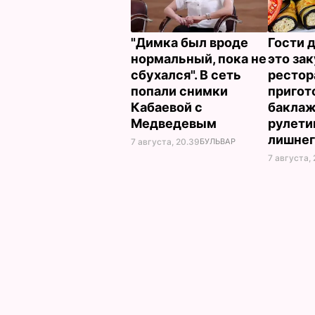
"Димка был вроде
Гости 
нормальный, пока не
это зак
сбухался". В сеть
рестор
попали снимки
пригот
Кабаевой с
бакла
Медведевым
рулети
лишнег
7 августа, 20.39
БУЛЬВАР
7 августа, 