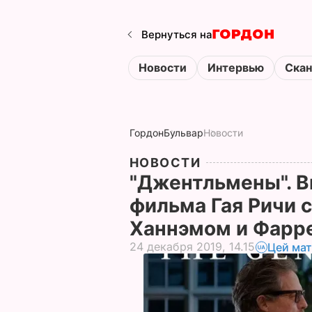
Вернуться на
Новости
Интервью
Ска
Гордон
Бульвар
Новости
НОВОСТИ
"Джентльмены". В
фильма Гая Ричи с
Ханнэмом и Фарр
24 декабря 2019, 14.15
Цей мат