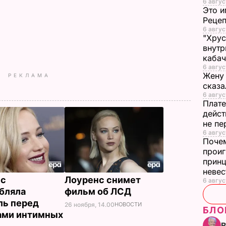
6 авгус
Это и
Реце
6 авгус
"Хрус
внутр
каба
6 авгус
Жену 
РЕКЛАМА
сказа
6 авгус
Плате
дейст
не пе
6 август
Почем
проиг
принц
неве
нс
Лоуренс снимет
6 авгус
бляла
фильм об ЛСД
ль перед
26 ноября, 14.00
НОВОСТИ
БЛО
ами интимных