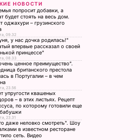
ЖИЕ НОВОСТИ
емья попросит добавки, а
т будет стоять на весь дом.
т оджахури – грузинского
а
та, 09.32
ня, у нас дочка родилась!"
тый впервые рассказал о своей
нькой принцессе"
та, 08.33
очень ценное преимущество".
дница британского престола
ась в Португалии – в чем
ина
та, 23.56
т упругости квашеных
оров – в этих листьях. Рецепт
ксуса, по которому готовили еще
 бабушки
та, 23.31
то даже неловко смотреть". Шоу
алками в известном ресторане
тило сеть. Видео