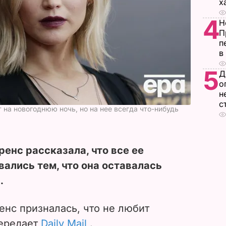
х
4
Н
П
п
в
5
Д
о
н
с
 на новогоднюю ночь, но на нее всегда что-нибудь
енс рассказала, что все ее
вались тем, что она оставалась
.
нс призналась, что не любит
передает
Daily Mail
.