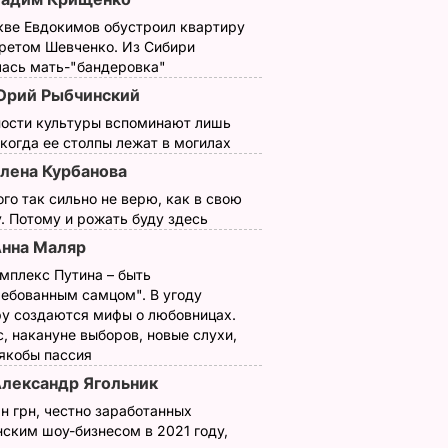
кве Евдокимов обустроил квартиру
третом Шевченко. Из Сибири
лась мать-"бандеровка"
рий Рыбчинский
ности культуры вспоминают лишь
 когда ее столпы лежат в могилах
лена Курбанова
ого так сильно не верю, как в свою
. Потому и рожать буду здесь
гости
"На это даже
Это именно то, что
нна Маляр
неловко смотреть".
спасет в жару.
мплекс Путина – быть
в этих
Шоу с русалками в
Рецепт вкуснейше
ребованным самцом". В угоду
епт без
известном
окрошки
у создаются мифы о любовницах.
оторому
ресторане
6 августа, 18.21
БУЛЬВАР
, накануне выборов, новые слухи,
е наши
возмутило сеть.
 якобы пассия
Видео
лександр Ягольник
ЬВАР
6 августа, 21.33
БУЛЬВАР
н грн, честно заработанных
ским шоу-бизнесом в 2021 году,