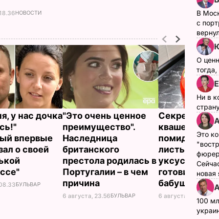
В Мос
 18.36
НОВОСТИ
с пор
верну
Ю
О цен
тогда,
Е
Ни в к
страну
я, у нас дочка
"Это очень ценное
Секрет упру
А
сь!"
преимущество".
квашеных
Это ко
ый впервые
Наследница
помидоров – 
"вост
зал о своей
британского
листьях. Рец
фюрер
ькой
престола родилась в
уксуса, по к
Сейчас
ссе"
Португалии – в чем
готовили ещ
новая
причина
бабушки
 08.33
БУЛЬВАР
А
6 августа, 23.56
БУЛЬВАР
6 августа, 23.31
БУЛ
100 мл
украин