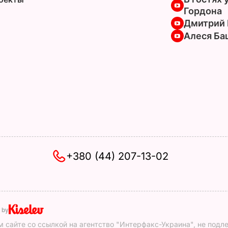
Гордона
Дмитрий 
Алеся Ба
+380 (44) 207-13-02
 by
 сайте со ссылкой на агентство "Интерфакс-Украина", не подл