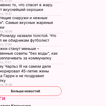
та, 21.33
менно то, что спасет в жару.
пт вкуснейшей окрошки
та, 18.21
тящие снаружи и нежные
и". Самые вкусные жареные
чки
та, 18.09
Роналду назвали толстой. Что
л ее обидчикам футболист
та, 17.50
жки станут меньше –
венные советы "без воды", как
реплачивать за коммуналку
а, 17.17
у Чарльз III на самом деле
норировал 45-летие жены
а Гарри и не поздравил
стку
та, 16.28
Больше новостей
ГИ
Вадим Крищенко