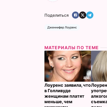
Поделиться
Дженнифер Лоуренс
МАТЕРИАЛЫ ПО ТЕМЕ
Лоуренс заявила, что
Лоуре
в Голливуде
употре
женщинам платят
алкого
меньше, чем
съемк