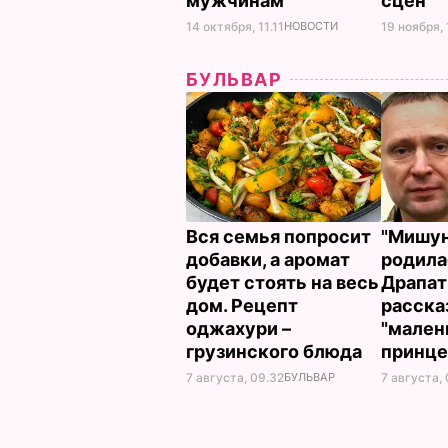
мужчинам
сцен
14 октября, 11.11
НОВОСТИ
19 ноября,
БУЛЬВАР
Вся семья попросит
"Мишун
добавки, а аромат
родила
будет стоять на весь
Драпат
дом. Рецепт
расска
оджахури –
"мален
грузинского блюда
принце
7 августа, 09.32
БУЛЬВАР
7 августа,