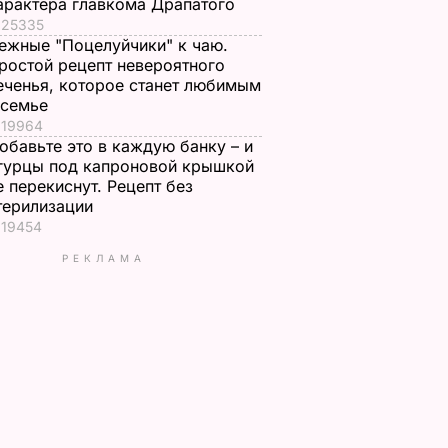
арактера главкома Драпатого
25335
ежные "Поцелуйчики" к чаю.
ростой рецепт невероятного
еченья, которое станет любимым
 семье
19964
обавьте это в каждую банку – и
гурцы под капроновой крышкой
е перекиснут. Рецепт без
терилизации
19454
РЕКЛАМА