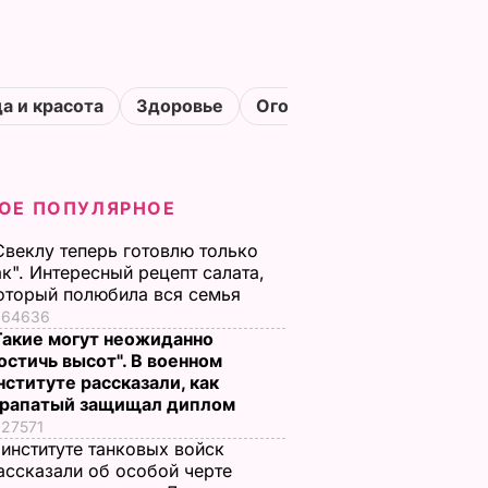
а и красота
Здоровье
Огороды
ОЕ ПОПУЛЯРНОЕ
Свеклу теперь готовлю только
ак". Интересный рецепт салата,
оторый полюбила вся семья
64636
Такие могут неожиданно
остичь высот". В военном
нституте рассказали, как
рапатый защищал диплом
27571
 институте танковых войск
ассказали об особой черте