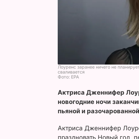
Лоуренс заранее ничего не планирует
сваливается
Фото: ЕРА
Актриса Дженнифер Лоур
новогодние ночи заканчи
пьяной и разочарованной
Актриса Дженнифер Лоуре
праздновать Новый год, 