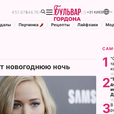
€51.67
$44.76
+31 КИЕВ
ндалы
Перчинка
Рецепты
Лайфхаки
Мод
САМ
1
"
т
ит новогоднюю ночь
к
2
"
д
и
Д
3
В
р