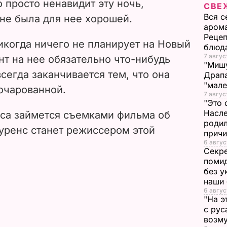
о просто ненавидит эту ночь,
СВЕ
i
Вся с
 не была для нее хорошей.
арома
d
Рецеп
икогда ничего не планирует на Новый
блюд
e
7 авгус
нт на нее обязательно что-нибудь
"Мишу
всегда заканчивается тем, что она
Драпа
o
"мале
очарованной.
7 авгус
"Это 
Насле
са займется съемками фильма об
родил
уренс станет режиссером этой
прич
6 авгус
Секре
помид
без у
наши
6 авгус
"На э
с рус
возму