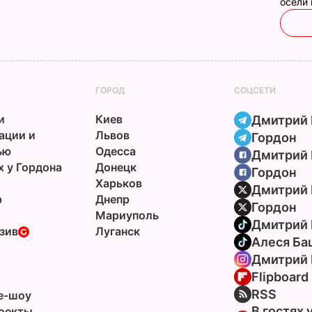
осели
ГОРОД
СОЦСЕТИ
и
Киев
Дмитрий 
ации и
Львов
Гордон
ью
Одесса
Дмитрий 
х у Гордона
Донецк
Гордон
Харьков
Дмитрий 
р
Днепр
Гордон
Мариуполь
Дмитрий 
зив
Луганск
Алеся Ба
Дмитрий 
Flipboard
ы
RSS
e-шоу
В гостях 
оекты