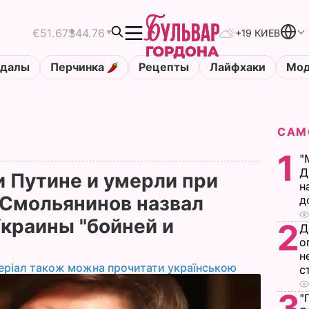
€51.67
$44.76
+19 КИЕВ
ндалы
Перчинка
Рецепты
Лайфхаки
Мод
САМ
1
"
Д
и Путине и умерли при
н
. Смольянинов назвал
д
Украины "бойней и
2
Д
о
н
еріал також можна прочитати українською
с
3
"