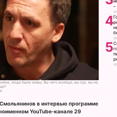
Я
–
4
Г
р
н
б
5
С
г
п
р
война, люди были живы. Вы чего вообще, вы где, вы на
еще?
be
 Смольянинов в интервью программе
дноименном YouTube-канале 29