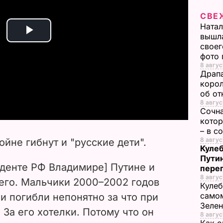
СВЕ
Натал
вышла
P
своег
фото
l
8 авгус
Драпа
a
корол
об от
8 авгус
y
Сочна
котор
V
– в с
8 авгус
ойне гибнут и "русские дети".
Кулеб
i
Пути
иденте РФ Владимире] Путине и
пере
d
8 авгус
него. Мальчики 2000–2002 годов
Кулеб
e
самом
и погибли непонятно за что при
Зеле
 За его хотелки. Потому что он
8 авгус
o