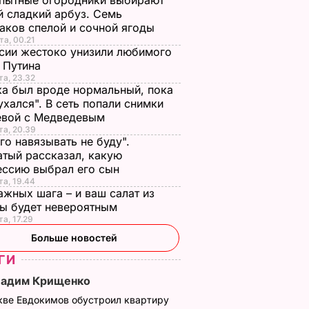
пытные огородники выбирают
 сладкий арбуз. Семь
аков спелой и сочной ягоды
та, 00.21
сии жестоко унизили любимого
 Путина
та, 23.32
а был вроде нормальный, пока
ухался". В сеть попали снимки
евой с Медведевым
та, 20.39
го навязывать не буду".
тый рассказал, какую
ессию выбрал его сын
та, 19.44
ажных шага – и ваш салат из
лы будет невероятным
та, 17.29
Больше новостей
ГИ
Вадим Крищенко
кве Евдокимов обустроил квартиру