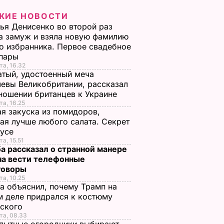
ЖИЕ НОВОСТИ
ья Денисенко во второй раз
 замуж и взяла новую фамилию
о избранника. Первое свадебное
 пары
та, 16.32
тый, удостоенный меча
евы Великобритании, рассказал
ношении британцев к Украине
та, 16.25
я закуска из помидоров,
ая лучше любого салата. Секрет
оусе
та, 15.51
а рассказал о странной манере
на вести телефонные
говоры
та, 10.25
а объяснил, почему Трамп на
 деле придрался к костюму
нского
та, 08.33