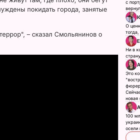
с пор
нуждены покидать города, занятые
верну
Ю
О цен
тогда,
 террор", – сказал Смольянинов о
Е
Ни в к
страну
А
Это ко
"вост
фюрер
Сейчас
новая
А
100 мл
украин
осели