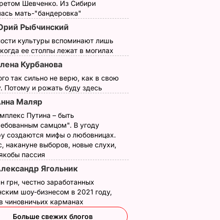
третом Шевченко. Из Сибири
лась мать-"бандеровка"
рий Рыбчинский
ности культуры вспоминают лишь
 когда ее столпы лежат в могилах
лена Курбанова
ого так сильно не верю, как в свою
. Потому и рожать буду здесь
нна Маляр
мплекс Путина – быть
ребованным самцом". В угоду
у создаются мифы о любовницах.
, накануне выборов, новые слухи,
 якобы пассия
лександр Ягольник
н грн, честно заработанных
ским шоу-бизнесом в 2021 году,
 в чиновничьих карманах
Больше свежих блогов