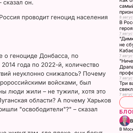
Как о
– сказал он.
самый
призн
 Россия проводит геноцид населения
8 авгус
В Рос
героя
7 авгус
"Димк
не сб
Каба
е о геноциде Донбасса, по
7 авгус
"Ниче
 2014 года по 2022-й, количество
Драпа
проф
твий неуклонно снижалось? Почему
7 авгус
 пророссийскими войсками, был
Три в
свек
ны люди жили – не тужили, хотя это
7 авгус
Луганская области? А почему Харьков
ришли "освободители"?" – сказал
БЛО
В Мос
е живут там, где плохо, они бегут