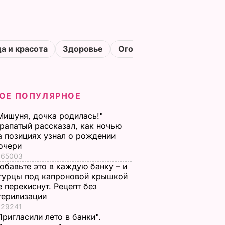
а и красота
Здоровье
Огороды
ОЕ ПОПУЛЯРНОЕ
Мишуня, дочка родилась!"
рапатый рассказал, как ночью
а позициях узнал о рождении
очери
65003
обавьте это в каждую банку – и
гурцы под капроновой крышкой
е перекиснут. Рецепт без
терилизации
29241
Пригласили лето в банки".