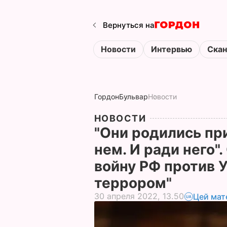
Вернуться на
Новости
Интервью
Ска
Гордон
Бульвар
Новости
НОВОСТИ
"Они родились пр
нем. И ради него"
войну РФ против 
террором"
30 апреля 2022, 13.50
Цей мат