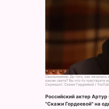
Смольянинов: До того, как началась 
каком свете? Вы что-то чувствуете 
Скриншот: Скажи Гордеевой / YouTu
Российский актер Артур
"Скажи Гордеевой" на о