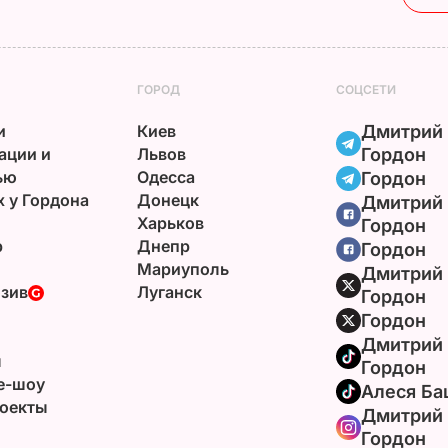
ГОРОД
СОЦСЕТИ
и
Киев
Дмитрий
ации и
Львов
Гордон
ью
Одесса
Гордон
х у Гордона
Донецк
Дмитрий
Харьков
Гордон
р
Днепр
Гордон
Мариуполь
Дмитрий
зив
Луганск
Гордон
Гордон
Дмитрий
ы
Гордон
e-шоу
Алеся Ба
оекты
Дмитрий
Гордон