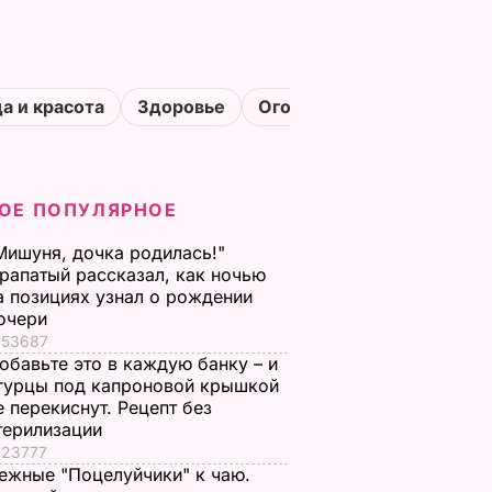
а и красота
Здоровье
Огороды
ОЕ ПОПУЛЯРНОЕ
Мишуня, дочка родилась!"
рапатый рассказал, как ночью
а позициях узнал о рождении
очери
53687
обавьте это в каждую банку – и
гурцы под капроновой крышкой
е перекиснут. Рецепт без
терилизации
23777
ежные "Поцелуйчики" к чаю.