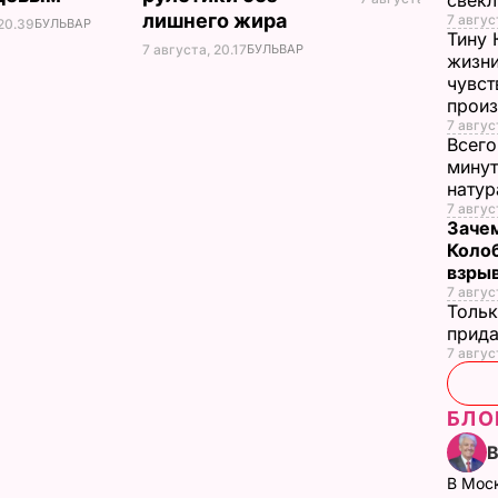
свек
лишнего жира
7 авгус
 20.39
БУЛЬВАР
Тину 
7 августа, 20.17
БУЛЬВАР
жизни
чувст
прои
7 авгус
Всего
минут
нату
7 авгус
Зачем
Коло
взры
7 авгус
Тольк
прида
7 авгус
БЛО
В Мос