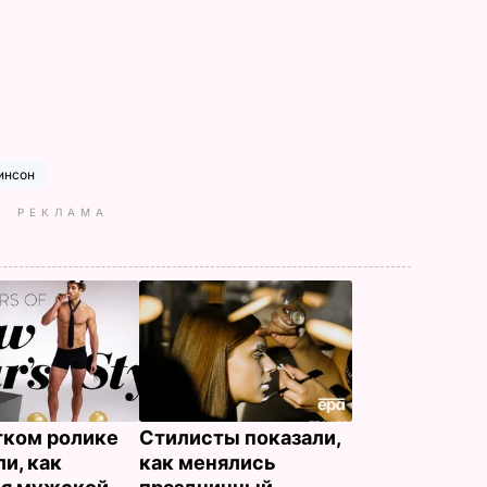
инсон
РЕКЛАМА
тком ролике
Стилисты показали,
и, как
как менялись