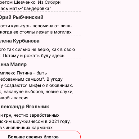
третом Шевченко. Из Сибири
лась мать-"бандеровка"
рий Рыбчинский
ности культуры вспоминают лишь
 когда ее столпы лежат в могилах
лена Курбанова
ого так сильно не верю, как в свою
. Потому и рожать буду здесь
нна Маляр
мплекс Путина – быть
ребованным самцом". В угоду
у создаются мифы о любовницах.
, накануне выборов, новые слухи,
 якобы пассия
лександр Ягольник
н грн, честно заработанных
ским шоу-бизнесом в 2021 году,
 в чиновничьих карманах
Больше свежих блогов