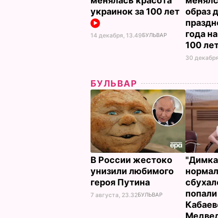
менялась красота
менялс
украинок за 100 лет
образ 
праздн
года н
14 декабря, 13.49
БУЛЬВАР
100 ле
30 декабря
БУЛЬВАР
В России жестоко
"Димка
унизили любимого
нормал
героя Путина
сбухалс
попали
7 августа, 23.32
БУЛЬВАР
Кабаев
Медве