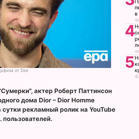
П
п
в
4
Н
о
р
л
5
Н
к
к
рфюм от Dior
"Сумерки", актер Роберт Паттинсон
дного дома Dior – Dior Homme
за сутки рекламный ролик на YouTube
. пользователей.