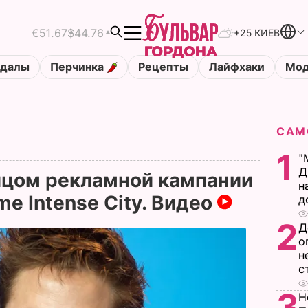
€51.67
$44.76
+25 КИЕВ
ндалы
Перчинка
Рецепты
Лайфхаки
Мод
САМ
1
"
Д
ицом рекламной кампании
н
e Intense City. Видео
д
2
Д
о
н
с
3
Н