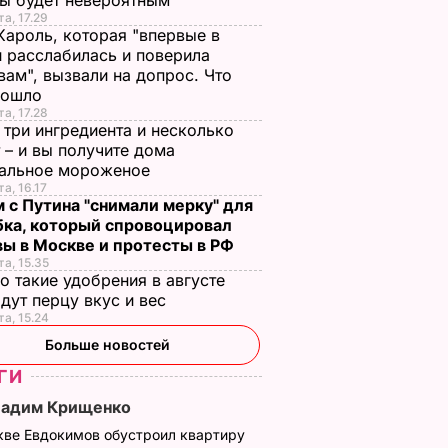
лы будет невероятным
та, 17.29
7 августа, 18.16
БУЛЬВАР
Кароль, которая "впервые в
 расслабилась и поверила
вам", вызвали на допрос. Что
зошло
та, 17.28
 три ингредиента и несколько
 – и вы получите дома
ральное мороженое
та, 16.17
 с Путина "снимали мерку" для
бка, который спровоцировал
вы в Москве и протесты в РФ
та, 15.35
о такие удобрения в августе
дут перцу вкус и вес
та, 15.24
Больше новостей
ГИ
Вадим Крищенко
кве Евдокимов обустроил квартиру