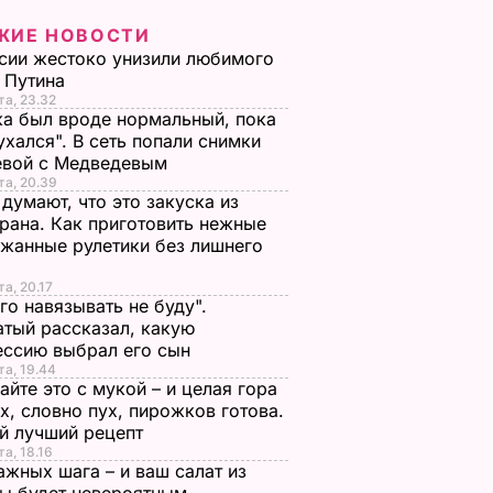
ЖИЕ НОВОСТИ
сии жестоко унизили любимого
 Путина
та, 23.32
а был вроде нормальный, пока
ухался". В сеть попали снимки
евой с Медведевым
та, 20.39
 думают, что это закуска из
рана. Как приготовить нежные
жанные рулетики без лишнего
та, 20.17
го навязывать не буду".
тый рассказал, какую
ессию выбрал его сын
зывать
Смешайте это с
Три важных шага – 
та, 19.44
апатый
мукой – и целая гора
ваш салат из свекл
йте это с мукой – и целая гора
х, словно пух, пирожков готова.
акую
мягких, словно пух,
будет невероятны
й лучший рецепт
ыбрал
пирожков готова.
7 августа, 17.29
БУЛЬВАР
та, 18.16
Самый лучший
ажных шага – и ваш салат из
рецепт
ЬВАР