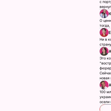
с пор
верну
Ю
О цен
тогда,
Е
Ни в к
страну
А
Это ко
"вост
фюрер
Сейчас
новая
А
100 мл
украин
осели