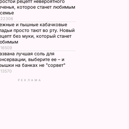
ростой рецепт невероятного
еченья, которое станет любимым
 семье
22306
ежные и пышные кабачковые
ладьи просто тают во рту. Новый
ецепт без муки, который станет
юбимым
16509
азвана лучшая соль для
онсервации, выберите ее – и
рышки на банках не "сорвет"
13570
РЕКЛАМА