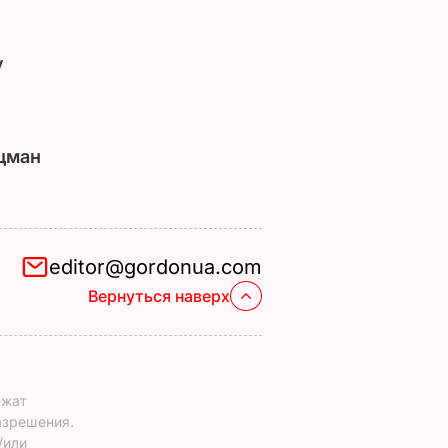
у
цман
editor@gordonua.com
Вернуться наверх
ежат
азрешения.
/или