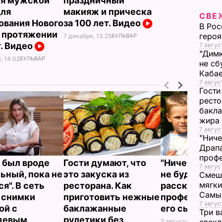
я мужской
праздничный
для
макияж и прическа
СВЕ
ования Нового
за 100 лет. Видео
В Рос
а протяжении
героя
7 декабря, 13.25
БУЛЬВАР
т. Видео
7 авгус
"Димк
, 14.02
БУЛЬВАР
не сб
Каба
7 авгус
Гости
ресто
бакла
жира
7 авгус
"Ниче
Драпа
проф
 был вроде
Гости думают, что
"Ничего навя
7 авгус
ьный, пока не
это закуска из
не буду". Др
Смеша
мягки
я". В сеть
ресторана. Как
рассказал, к
Самы
 снимки
приготовить нежные
профессию в
7 авгус
ой с
баклажанные
его сын
Три в
девым
рулетики без
7 августа, 19.44
БУЛ