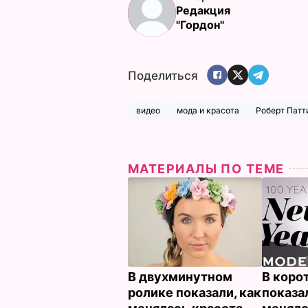
Редакция
"Гордон"
Поделиться
видео
мода и красота
Роберт Патт
МАТЕРИАЛЫ ПО ТЕМЕ
В двухминутном
В коро
ролике показали, как
показал