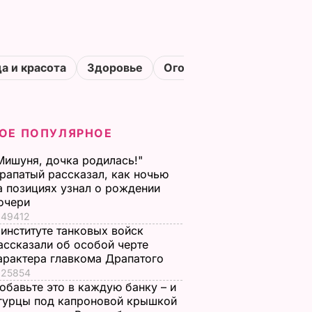
а и красота
Здоровье
Огороды
ОЕ ПОПУЛЯРНОЕ
Мишуня, дочка родилась!"
рапатый рассказал, как ночью
а позициях узнал о рождении
очери
49412
 институте танковых войск
ассказали об особой черте
арактера главкома Драпатого
25854
обавьте это в каждую банку – и
гурцы под капроновой крышкой