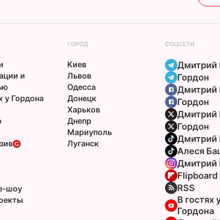
ГОРОД
СОЦСЕТИ
и
Киев
Дмитрий 
ации и
Львов
Гордон
ью
Одесса
Дмитрий 
х у Гордона
Донецк
Гордон
Харьков
Дмитрий 
р
Днепр
Гордон
Мариуполь
Дмитрий 
зив
Луганск
Алеся Ба
Дмитрий 
Flipboard
ы
RSS
e-шоу
В гостях 
оекты
Гордона