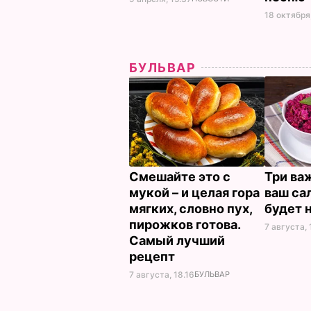
18 октября,
БУЛЬВАР
Смешайте это с
Три ва
мукой – и целая гора
ваш са
мягких, словно пух,
будет 
пирожков готова.
7 августа, 
Самый лучший
рецепт
7 августа, 18.16
БУЛЬВАР