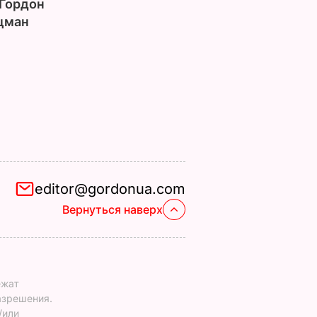
Гордон
цман
editor@gordonua.com
Вернуться наверх
ежат
азрешения.
/или