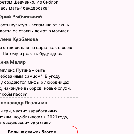
третом Шевченко. Из Сибири
20 февраля, 11.00
НОВОСТИ
6 февраля, 11.15
НОВОСТИ
лась мать-"бандеровка"
рий Рыбчинский
ности культуры вспоминают лишь
 когда ее столпы лежат в могилах
лена Курбанова
ого так сильно не верю, как в свою
. Потому и рожать буду здесь
нна Маляр
мплекс Путина – быть
Как с Путина
Только такие
ребованным самцом". В угоду
у создаются мифы о любовницах.
и
"снимали мерку" для
удобрения в август
, накануне выборов, новые слухи,
нут – и
Колобка, который
придадут перцу вк
 якобы пассия
 дома
спровоцировал
и вес
лександр Ягольник
взрывы в Москве и
7 августа, 15.24
БУЛЬВАР
протесты в РФ
н грн, честно заработанных
ским шоу-бизнесом в 2021 году,
ВАР
7 августа, 15.35
БУЛЬВАР
 в чиновничьих карманах
Больше свежих блогов