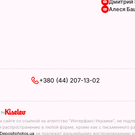
Дмитрий 
Алеся Ба
+380 (44) 207-13-02
 by
 сайте со ссылкой на агентство "Интерфакс-Украина", не подл
 распространению в любой форме, кроме как с письменного р
Depositphotos.ua
не подлежат дальнейшему воспроизведению и