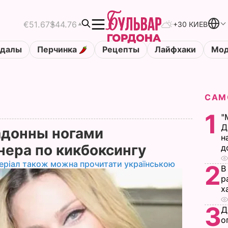
€51.67
$44.76
+30 КИЕВ
ндалы
Перчинка
Рецепты
Лайфхаки
Мод
САМ
1
"
Д
донны ногами
н
нера по кикбоксингу
д
еріал також можна прочитати українською
2
В
р
х
3
Д
о