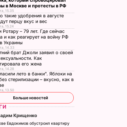
бка, который спровоцировал
вы в Москве и протесты в РФ
та, 15.35
о такие удобрения в августе
дут перцу вкус и вес
та, 15.24
 Ротару – 79 лет. Где сейчас
а и как реагирует на войну РФ
ив Украины
та, 14.33
тний брат Джоли заявил о своей
ексуальности. Как
гировала его жена
та, 14.28
ласили лето в банки". Яблоки на
без стерилизации – вкусно, как в
тве
та, 13.50
Больше новостей
азала
Мадонна показала,
Мадонна показала,
 дочери
как поют
как выглядела в
ГИ
сводной
удочеренные ею
юности с короткой
Вадим Крищенко
трой
близнецы-
стрижкой и
кве Евдокимов обустроил квартиру
африканки
темными волосам
ОСТИ