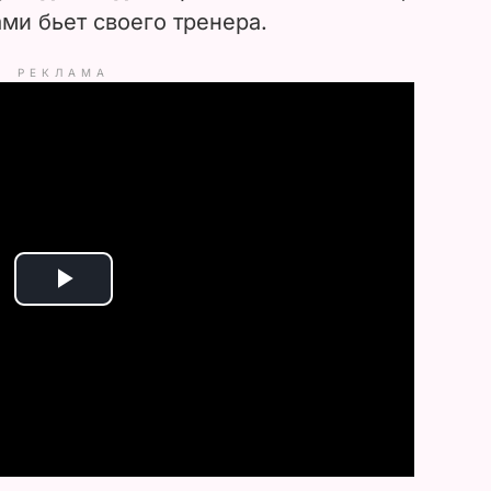
ми бьет своего тренера.
РЕКЛАМА
P
l
a
y