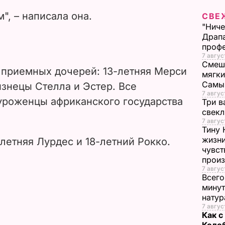
V
", – написала она.
СВЕ
i
"Ниче
Драпа
d
проф
7 авгус
Смеша
e
приемных дочерей: 13-летняя Мерси
мягки
Самы
знецы Стелла и Эстер. Все
o
7 авгус
уроженцы африканского государства
Три в
свек
7 авгус
Тину 
жизни
летняя Лурдес и 18-летний Рокко.
чувст
прои
7 авгус
Всего
минут
нату
7 авгус
Как с