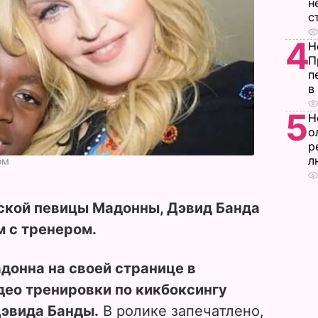
н
с
4
Н
П
п
в
5
Н
о
р
л
ом
кой певицы Мадонны, Дэвид Банда
 с тренером.
донна на своей странице в
ео тренировки по кикбоксингу
Дэвида Банды.
В ролике запечатлено,