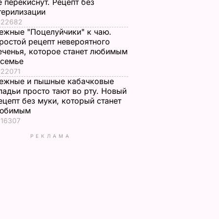
е перекиснут. Рецепт без
терилизации
22682
ежные "Поцелуйчики" к чаю.
ростой рецепт невероятного
еченья, которое станет любимым
 семье
22071
ежные и пышные кабачковые
ладьи просто тают во рту. Новый
ецепт без муки, который станет
юбимым
16307
РЕКЛАМА