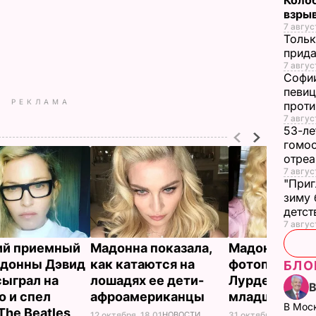
Коло
взры
7 авгус
Тольк
прида
7 авгус
Софии
певиц
РЕКЛАМА
прот
7 авгус
53-ле
гомос
отреа
7 авгус
"Приг
зиму 
детс
7 авгус
ий приемный
Мадонна показала,
Мадонна пок
донны Дэвид
как катаются на
фотопортрет
БЛО
сыграл на
лошадях ее дети-
Лурдес с ее 
о и спел
афроамериканцы
младшей сес
В Мос
The Beatles
12 октября, 18.01
НОВОСТИ
31 октября, 10.15
НОВ