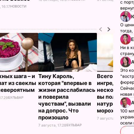
с пор
 16.17
НОВОСТИ
верну
Ю
О цен
тогда,
Е
Ни в к
страну
А
Это ко
жных шага – и
Тину Кароль,
Всего три
"вост
фюрер
лат из свеклы
которая "впервые в
ингредиента 
Сейчас
невероятным
жизни расслабилась
несколько ми
новая
и поверила
вы получите
17.29
БУЛЬВАР
А
чувствам", вызвали
натуральное
на допрос. Что
мороженое
100 мл
произошло
украин
7 августа, 16.17
БУЛЬ
осели
7 августа, 17.28
БУЛЬВАР