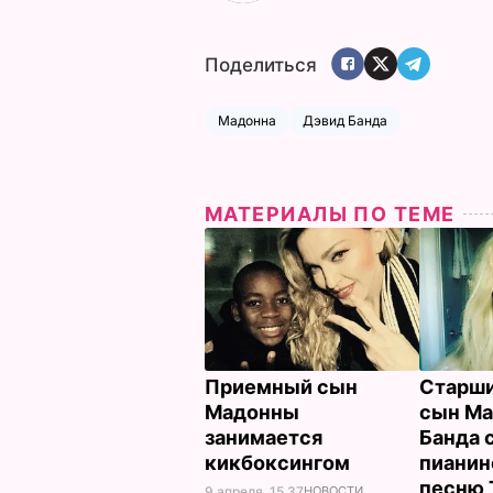
Поделиться
Мадонна
Дэвид Банда
МАТЕРИАЛЫ ПО ТЕМЕ
Приемный сын
Старш
Мадонны
сын Ма
занимается
Банда 
кикбоксингом
пианин
песню 
9 апреля, 15.37
НОВОСТИ