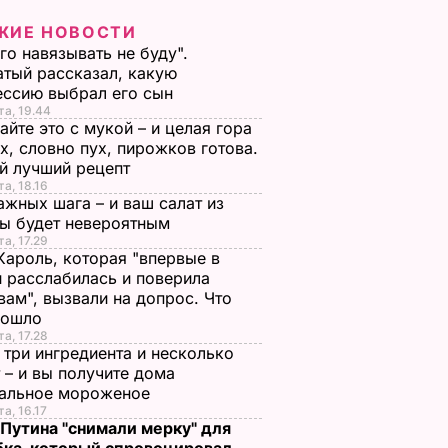
ЖИЕ НОВОСТИ
го навязывать не буду".
тый рассказал, какую
ессию выбрал его сын
та, 19.44
йте это с мукой – и целая гора
х, словно пух, пирожков готова.
й лучший рецепт
та, 18.16
ажных шага – и ваш салат из
лы будет невероятным
та, 17.29
Кароль, которая "впервые в
 расслабилась и поверила
вам", вызвали на допрос. Что
зошло
та, 17.28
 три ингредиента и несколько
 – и вы получите дома
ральное мороженое
та, 16.17
 Путина "снимали мерку" для