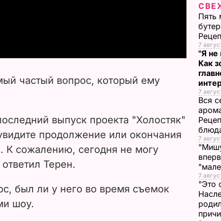
l
СВЕ
Пять 
a
бутер
Рецеп
y
7 авгус
"Я не
Как з
V
глав
мый частый вопрос, который ему
инте
i
7 авгус
Вся с
арома
d
последний выпуск проекта "Холостяк"
Рецеп
блюд
e
 увидите продолжение или окончания
7 авгус
"Мишу
. К сожалению, сегодня не могу
o
вперв
 ответил Терен.
"мале
7 авгус
"Это 
ос, был ли у него во время съемок
Насле
ми шоу.
родил
прич