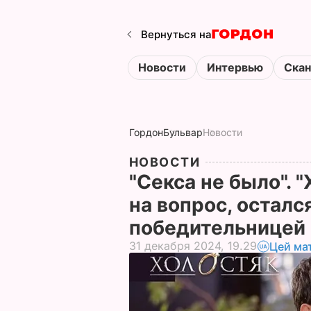
Вернуться на
Новости
Интервью
Ска
Гордон
Бульвар
Новости
НОВОСТИ
"Секса не было". 
на вопрос, осталс
победительницей
31 декабря 2024, 19.29
Цей ма