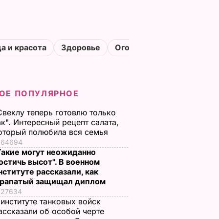
а и красота
Здоровье
Огороды
ОЕ ПОПУЛЯРНОЕ
Свеклу теперь готовлю только
ак". Интересный рецепт салата,
оторый полюбила вся семья
64694
Такие могут неожиданно
остичь высот". В военном
нституте рассказали, как
рапатый защищал диплом
27634
 институте танковых войск
ассказали об особой черте