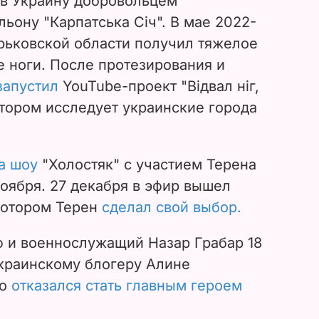
 в Украину добровольцем
льону "Карпатська Січ". В мае 2022-
арьковской области получил тяжелое
е ноги. После протезирования и
запустил
YouTube-проект "Відвал ніг,
котором исследует украинские города
а шоу
"Холостяк" с участием Терена
ноября. 27 декабря в эфир вышел
котором Терен
сделал свой выбор.
ф и военнослужащий Назар Грабар 18
украинскому блогеру Алине
то
отказался стать главным героем