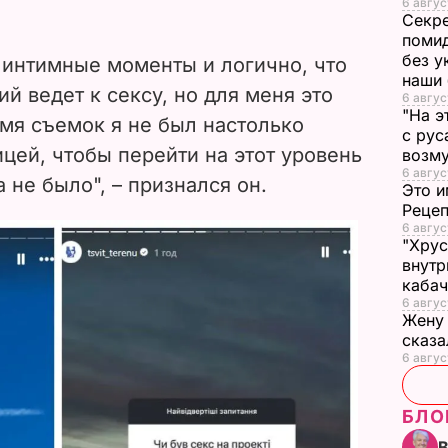
6 авгус
Секре
помид
без у
 интимные моменты и логично, что
наши
й ведет к сексу, но для меня это
6 авгус
"На э
мя съемок я не был настолько
с рус
ицей, чтобы перейти на этот уровень
возму
6 авгус
 не было", – признался он.
Это и
Реце
6 авгус
"Хрус
внутр
каба
6 авгус
Жену 
сказа
6 авгус
БЛО