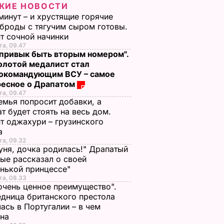
ЖИЕ НОВОСТИ
минут – и хрустящие горячие
броды с тягучим сыром готовы.
т сочной начинки
та, 09.47
 привык быть вторым номером".
олотой медалист стал
нокомандующим ВСУ – самое
ресное о Драпатом
та, 09.47
емья попросит добавки, а
т будет стоять на весь дом.
т оджахури – грузинского
а
та, 09.32
ня, дочка родилась!" Драпатый
ые рассказал о своей
нькой принцессе"
та, 08.33
очень ценное преимущество".
дница британского престола
ась в Португалии – в чем
ина