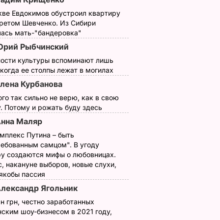
кве Евдокимов обустроил квартиру
третом Шевченко. Из Сибири
лась мать-"бандеровка"
рий Рыбчинский
ности культуры вспоминают лишь
 когда ее столпы лежат в могилах
лена Курбанова
ого так сильно не верю, как в свою
. Потому и рожать буду здесь
нна Маляр
мплекс Путина – быть
ребованным самцом". В угоду
у создаются мифы о любовницах.
, накануне выборов, новые слухи,
 якобы пассия
лександр Ягольник
н грн, честно заработанных
ским шоу-бизнесом в 2021 году,