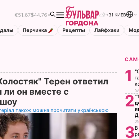
€51.67
$44.76
+31 КИЕВ
ндалы
Перчинка
Рецепты
Лайфхаки
Мод
САМ
1
"
т
"Холостяк" Терен ответил
к
я ли он вместе с
2
"
 шоу
д
и
теріал також можна прочитати українською
Д
3
В
р