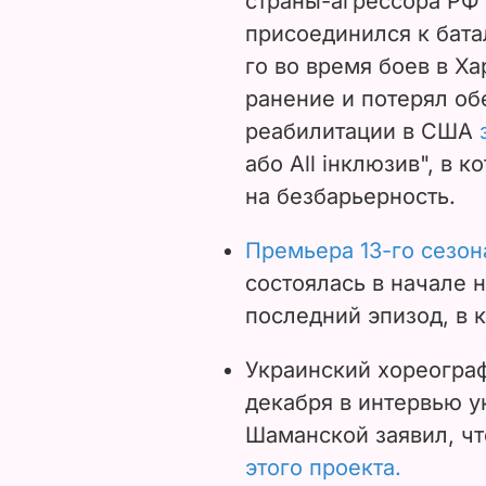
страны-агрессора РФ
присоединился к бата
го во время боев в Х
ранение и потерял об
реабилитации в США
або All інклюзив", в 
на безбарьерность.
Премьера 13-го сезон
состоялась в начале 
последний эпизод, в 
Украинский хореогра
декабря в интервью 
Шаманской заявил, ч
этого проекта.