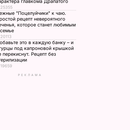
арактера главкома Драпатого
25355
ежные "Поцелуйчики" к чаю.
ростой рецепт невероятного
еченья, которое станет любимым
 семье
20113
обавьте это в каждую банку – и
гурцы под капроновой крышкой
е перекиснут. Рецепт без
терилизации
19659
РЕКЛАМА