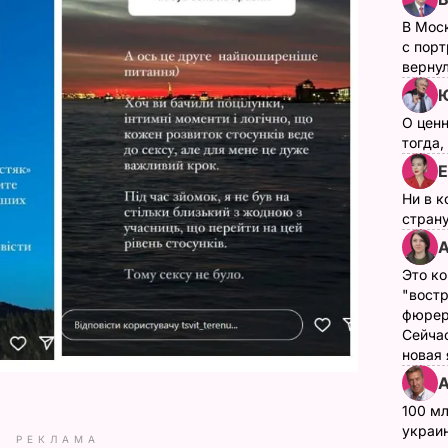
В Мос
с пор
верну
Ю
О цен
тогда,
Е
Ни в к
страну
А
Это ко
"вост
фюрер
Сейчас
новая
А
100 мл
украин
РЕКЛАМА