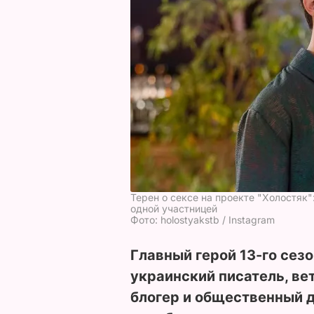
Терен о сексе на проекте "Холостяк"
одной участницей
Фото: holostyakstb / Instagram
Главный герой 13-го сезо
украинский писатель, ве
блогер и общественный д