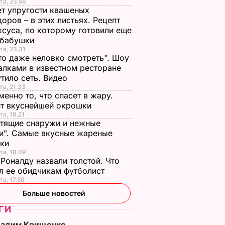
та, 23.56
т упругости квашеных
оров – в этих листьях. Рецепт
ксуса, по которому готовили еще
 бабушки
та, 23.31
то даже неловко смотреть". Шоу
алками в известном ресторане
тило сеть. Видео
та, 21.33
менно то, что спасет в жару.
пт вкуснейшей окрошки
та, 18.21
тящие снаружи и нежные
и". Самые вкусные жареные
чки
та, 18.09
Роналду назвали толстой. Что
л ее обидчикам футболист
та, 17.50
Больше новостей
ГИ
Вадим Крищенко