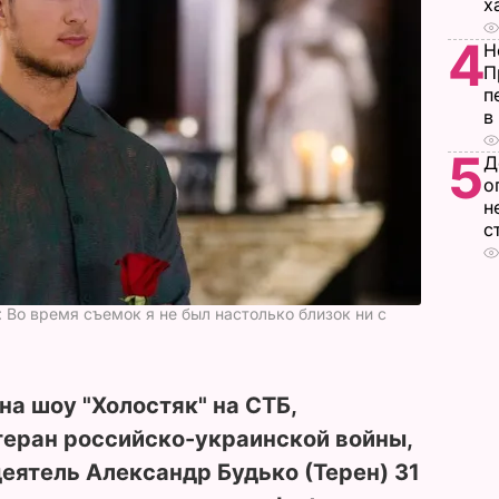
х
4
Н
П
п
в
5
Д
о
н
с
: Во время съемок я не был настолько близок ни с
на шоу "Холостяк" на СТБ,
теран российско-украинской войны,
еятель Александр Будько (Терен) 31