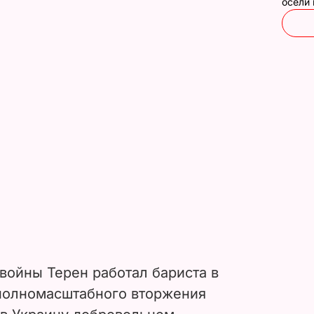
осели
войны Терен работал бариста в
 полномасштабного вторжения