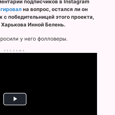
ментарии подписчиков в Instagram
агировал
на вопрос, остался ли он
 с победительницей этого проекта,
 Харькова Инной Белень.
просили у него фолловеры.
РЕКЛАМА
P