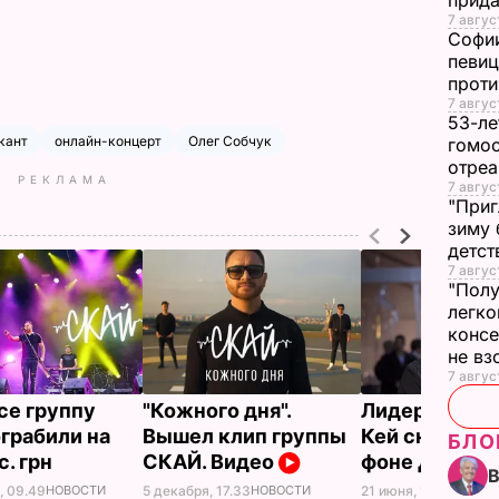
прида
7 авгус
Софии
певиц
прот
7 авгус
53-ле
кант
онлайн-концерт
Олег Собчук
гомос
отреа
РЕКЛАМА
7 авгус
"Приг
зиму 
детс
7 авгус
"Полу
легко
конс
не в
7 авгус
се группу
"Кожного дня".
Лидер Jamiro
грабили на
Вышел клип группы
Кей снял вид
БЛО
с. грн
СКАЙ. Видео
фоне Днепра
, 09.49
НОВОСТИ
21 июня, 11.50
НОВОС
5 декабря, 17.33
НОВОСТИ