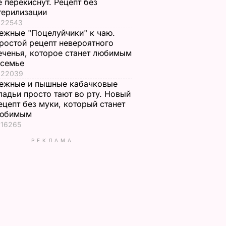
е перекиснут. Рецепт без
терилизации
22543
ежные "Поцелуйчики" к чаю.
ростой рецепт невероятного
еченья, которое станет любимым
 семье
22039
ежные и пышные кабачковые
ладьи просто тают во рту. Новый
ецепт без муки, который станет
юбимым
16265
РЕКЛАМА