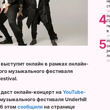
н
с
4
Н
П
п
в
5
Н
о
р
л
выступит онлайн в рамках онлайн-
го музыкального фестиваля
estival.
 даст онлайн-концерт на
YouTube-
узыкального фестиваля Underhill
Об этом
сообщили
на странице