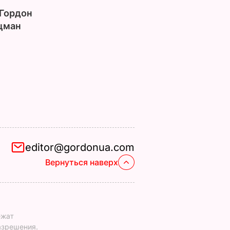
Гордон
цман
editor@gordonua.com
Вернуться наверх
ежат
азрешения.