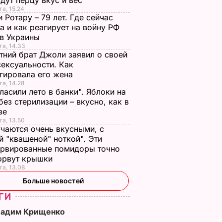
дут перцу вкус и вес
та, 15.24
 Ротару – 79 лет. Где сейчас
а и как реагирует на войну РФ
ив Украины
та, 14.33
тний брат Джоли заявил о своей
ексуальности. Как
гировала его жена
та, 14.28
ласили лето в банки". Яблоки на
без стерилизации – вкусно, как в
тве
та, 13.50
чаются очень вкусными, с
й "квашеной" ноткой". Эти
ервированные помидоры точно
зорвут крышки
та, 13.08
Больше новостей
quai
ео на
ГИ
Вадим Крищенко
ТИ