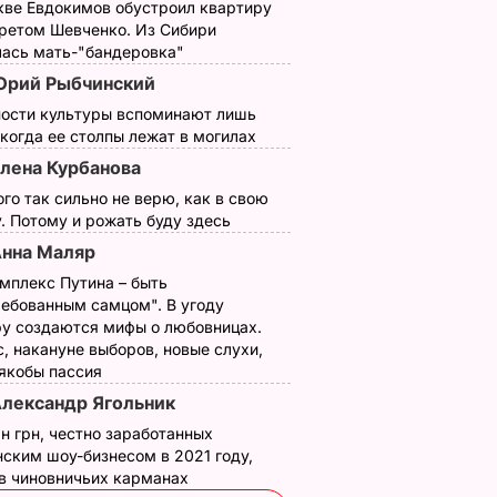
кве Евдокимов обустроил квартиру
третом Шевченко. Из Сибири
лась мать-"бандеровка"
рий Рыбчинский
ности культуры вспоминают лишь
 когда ее столпы лежат в могилах
лена Курбанова
ого так сильно не верю, как в свою
. Потому и рожать буду здесь
нна Маляр
Как с Путина
Только такие
мплекс Путина – быть
и
"снимали мерку" для
удобрения в август
ребованным самцом". В угоду
нут – и
Колобка, который
придадут перцу вк
у создаются мифы о любовницах.
, накануне выборов, новые слухи,
 дома
спровоцировал
и вес
 якобы пассия
взрывы в Москве и
7 августа, 15.24
БУЛЬВАР
лександр Ягольник
протесты в РФ
ВАР
7 августа, 15.35
БУЛЬВАР
н грн, честно заработанных
ским шоу-бизнесом в 2021 году,
 в чиновничьих карманах