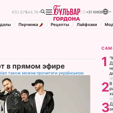
€51.67
$44.76
+31 КИЕВ
ндалы
Перчинка
Рецепты
Лайфхаки
Мод
САМ
1
"
Д
рт в прямом эфире
н
ріал також можна прочитати українською
д
2
В
р
х
3
Д
о