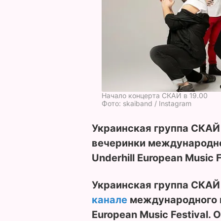
Начало концерта СКАЙ в 19.00
Фото: skaiband / Instagram
Украинская группа СКАЙ 
вечеринки международно
Underhill European Music F
Украинская группа СКАЙ
канале
международного м
European Music Festival. 