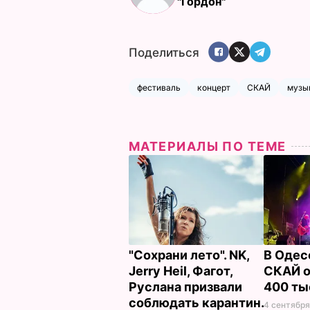
"Гордон"
Поделиться
фестиваль
концерт
СКАЙ
музы
МАТЕРИАЛЫ ПО ТЕМЕ
"Сохрани лето". NK,
В Одес
Jerry Heil, Фагот,
СКАЙ о
Руслана призвали
400 ты
соблюдать карантин.
4 сентября