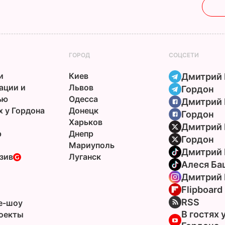
ГОРОД
СОЦСЕТИ
и
Киев
Дмитрий 
ации и
Львов
Гордон
ью
Одесса
Дмитрий 
х у Гордона
Донецк
Гордон
Харьков
Дмитрий 
р
Днепр
Гордон
Мариуполь
Дмитрий 
зив
Луганск
Алеся Ба
Дмитрий 
Flipboard
ы
RSS
e-шоу
В гостях 
оекты