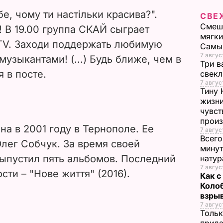
V
бе, чому ти настільки красива?".
СВЕ
i
Смеша
! В 19.00 группа СКАЙ сыграет
мягки
cTV. Заходи поддержать любимую
d
Самы
7 авгус
музыкантами! (...) Будь ближе, чем в
Три в
e
я в посте.
свек
7 авгус
o
Тину 
жизни
чувст
прои
а в 2001 году в Тернополе. Ее
7 авгус
Всего
лег Собчук. За время своей
минут
выпустил пять альбомов. Последний
нату
7 авгус
ти – "Нове життя" (2016).
Как с
Коло
взры
7 авгус
Тольк