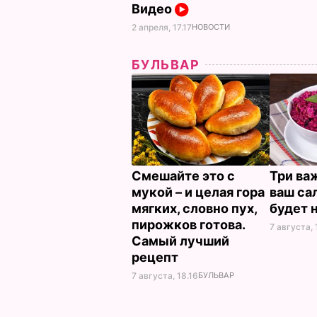
Видео
2 апреля, 17.17
НОВОСТИ
БУЛЬВАР
Смешайте это с
Три ва
мукой – и целая гора
ваш са
мягких, словно пух,
будет 
пирожков готова.
7 августа, 
Самый лучший
рецепт
7 августа, 18.16
БУЛЬВАР