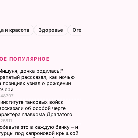
а и красота
Здоровье
Огороды
ОЕ ПОПУЛЯРНОЕ
Мишуня, дочка родилась!"
рапатый рассказал, как ночью
а позициях узнал о рождении
очери
48707
 институте танковых войск
ассказали об особой черте
арактера главкома Драпатого
25811
обавьте это в каждую банку – и
гурцы под капроновой крышкой