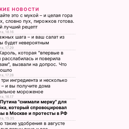
ЖИЕ НОВОСТИ
йте это с мукой – и целая гора
х, словно пух, пирожков готова.
й лучший рецепт
та, 18.16
ажных шага – и ваш салат из
лы будет невероятным
та, 17.29
Кароль, которая "впервые в
 расслабилась и поверила
вам", вызвали на допрос. Что
зошло
та, 17.28
 три ингредиента и несколько
 – и вы получите дома
ральное мороженое
та, 16.17
 Путина "снимали мерку" для
бка, который спровоцировал
вы в Москве и протесты в РФ
та, 15.35
о такие удобрения в августе