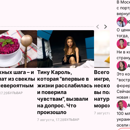
В Мос
с пор
верну
Ю
О цен
тогда,
Е
Ни в к
страну
А
жных шага – и
Тину Кароль,
Всего три
Это ко
лат из свеклы
которая "впервые в
ингредиента 
"вост
невероятным
жизни расслабилась
несколько ми
фюрер
Сейчас
и поверила
вы получите
17.29
БУЛЬВАР
новая
чувствам", вызвали
натуральное
А
на допрос. Что
мороженое
произошло
7 августа, 16.17
БУЛЬ
100 мл
украин
7 августа, 17.28
БУЛЬВАР
осели