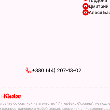
Гордона
Дмитрий 
Алеся Ба
+380 (44) 207-13-02
 by
 сайте со ссылкой на агентство "Интерфакс-Украина", не подл
 распространению в любой форме, кроме как с письменного р