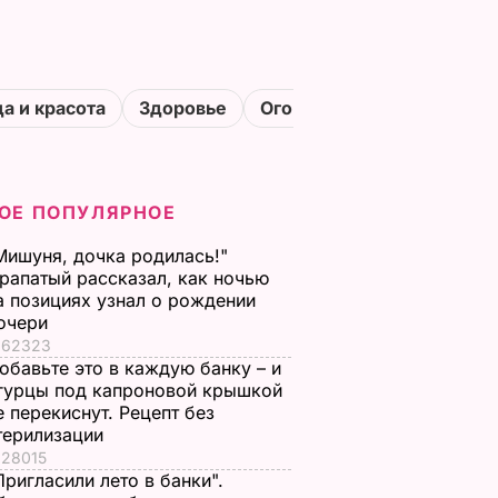
а и красота
Здоровье
Огороды
ОЕ ПОПУЛЯРНОЕ
Мишуня, дочка родилась!"
рапатый рассказал, как ночью
а позициях узнал о рождении
очери
62323
обавьте это в каждую банку – и
гурцы под капроновой крышкой
е перекиснут. Рецепт без
терилизации
28015
Пригласили лето в банки".