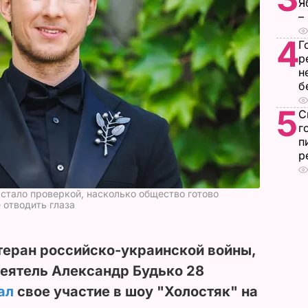
Я
–
4
Г
р
н
б
5
С
г
п
р
 стало проверкой, насколько общество готово
 отводить глаза
теран российско-украинской войны,
деятель Александр Будько 28
ал
свое участие в шоу "Холостяк" на