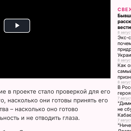
СВЕ
Бывш
расск
вест
P
8 авгус
Экс-с
почем
l
придр
Укра
a
8 авгус
Как о
y
самый
призн
8 авгус
V
В Рос
ие в проекте стало проверкой для его
героя
i
7 авгус
о, насколько они готовы принять его
"Димк
тва – насколько оно готово
не сб
d
Каба
ность и не отводить глаза.
7 авгус
e
"Ниче