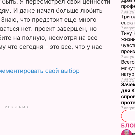
Драпа
 быть. Я пересмотрел свои ценности
o
проф
дям. И даже начал больше любить
7 авгус
Три в
– Знаю, что предстоит еще много
свек
ваться нет: проект завершен, но
7 авгус
Тину 
бите на полную, несмотря на все
жизни
чувст
у что сегодня – это все, что у нас
прои
7 авгус
Всего
минут
омментировать свой выбор
нату
7 август
Заче
для К
спро
прот
РЕКЛАМА
7 авгус
БЛО