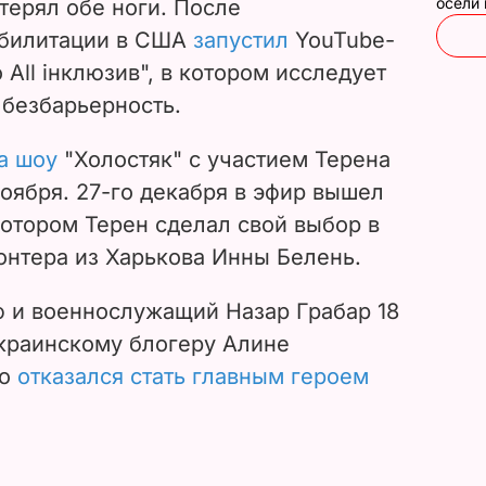
осели
терял обе ноги. После
абилитации в США
запустил
YouTube-
о All інклюзив", в котором исследует
 безбарьерность.
а шоу
"Холостяк" с участием Терена
ноября. 27-го декабря в эфир вышел
котором Терен сделал свой выбор в
онтера из Харькова Инны Белень.
ф и военнослужащий Назар Грабар 18
украинскому блогеру Алине
то
отказался стать главным героем