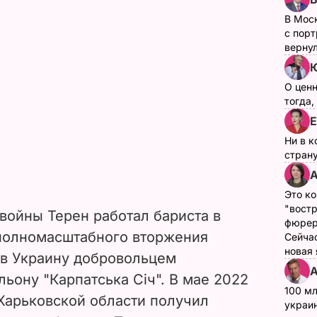
В Мос
с пор
верну
О цен
тогда,
Е
Ни в к
страну
А
Это ко
"вост
войны Терен работал бариста в
фюрер
 полномасштабного вторжения
Сейчас
новая
 в Украину добровольцем
А
льону "Карпатська Січ". В мае 2022
100 мл
 Харьковской области получил
украин