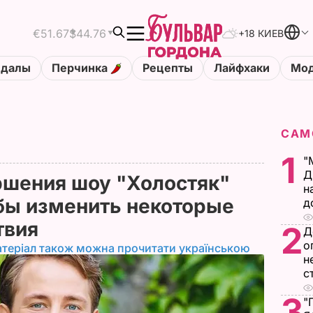
€51.67
$44.76
+18 КИЕВ
ндалы
Перчинка
Рецепты
Лайфхаки
Мод
САМ
1
"
Д
ршения шоу "Холостяк"
н
 бы изменить некоторые
д
ствия
2
Д
о
теріал також можна прочитати українською
н
с
3
"