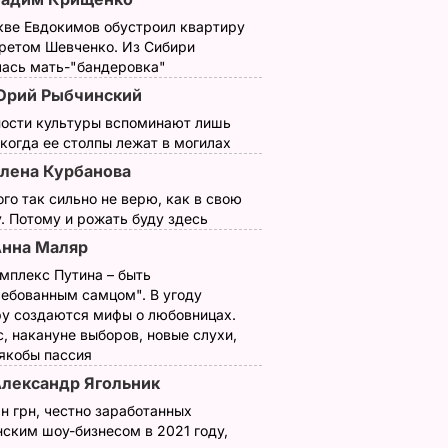
кве Евдокимов обустроил квартиру
третом Шевченко. Из Сибири
лась мать-"бандеровка"
Юрий Рыбчинский
ности культуры вспоминают лишь
 когда ее столпы лежат в могилах
лена Курбанова
ого так сильно не верю, как в свою
. Потому и рожать буду здесь
нна Маляр
мплекс Путина – быть
ребованным самцом". В угоду
у создаются мифы о любовницах.
, накануне выборов, новые слухи,
 якобы пассия
лександр Ягольник
н грн, честно заработанных
ским шоу-бизнесом в 2021 году,