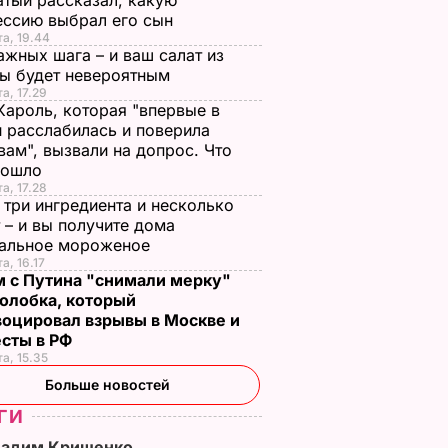
тый рассказал, какую
ессию выбрал его сын
та, 19.44
ажных шага – и ваш салат из
лы будет невероятным
та, 17.29
Кароль, которая "впервые в
 расслабилась и поверила
вам", вызвали на допрос. Что
зошло
та, 17.28
 три ингредиента и несколько
 – и вы получите дома
ральное мороженое
а, 16.17
м с Путина "снимали мерку"
олобка, который
воцировал взрывы в Москве и
есты в РФ
та, 15.35
Больше новостей
ГИ
Вадим Крищенко