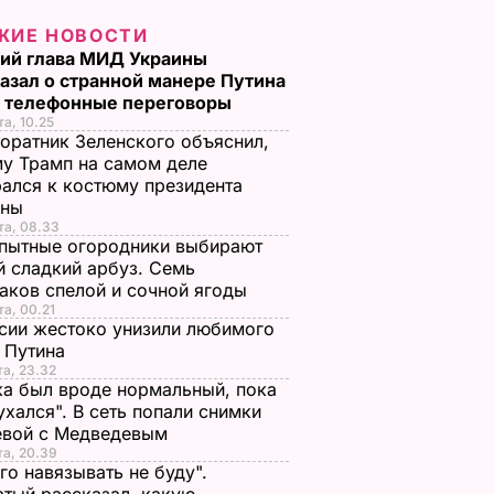
ЖИЕ НОВОСТИ
ий глава МИД Украины
азал о странной манере Путина
и телефонные переговоры
та, 10.25
оратник Зеленского объяснил,
у Трамп на самом деле
ался к костюму президента
ины
та, 08.33
пытные огородники выбирают
 сладкий арбуз. Семь
аков спелой и сочной ягоды
та, 00.21
сии жестоко унизили любимого
 Путина
та, 23.32
а был вроде нормальный, пока
ухался". В сеть попали снимки
евой с Медведевым
та, 20.39
го навязывать не буду".