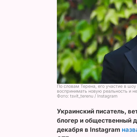
По словам Терена, его участие в шоу
воспринимать новую реальность и не
Фото: tsvit_terenu / Instagram
Украинский писатель, ве
блогер и общественный 
декабря в Instagram
назв