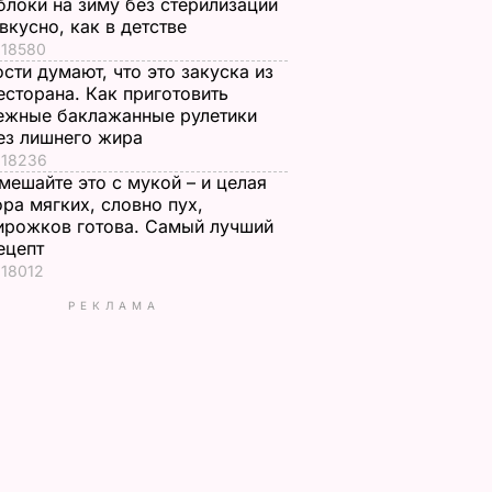
блоки на зиму без стерилизации
 вкусно, как в детстве
18580
ости думают, что это закуска из
есторана. Как приготовить
ежные баклажанные рулетики
ез лишнего жира
18236
мешайте это с мукой – и целая
ора мягких, словно пух,
ирожков готова. Самый лучший
ецепт
18012
РЕКЛАМА