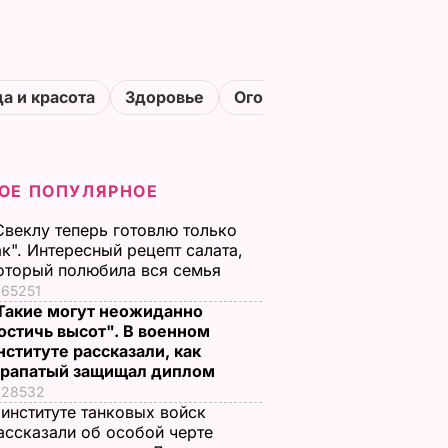
а и красота
Здоровье
Огороды
ОЕ ПОПУЛЯРНОЕ
Свеклу теперь готовлю только
ак". Интересный рецепт салата,
оторый полюбила вся семья
65251
Такие могут неожиданно
остичь высот". В военном
нституте рассказали, как
рапатый защищал диплом
28532
 институте танковых войск
ассказали об особой черте