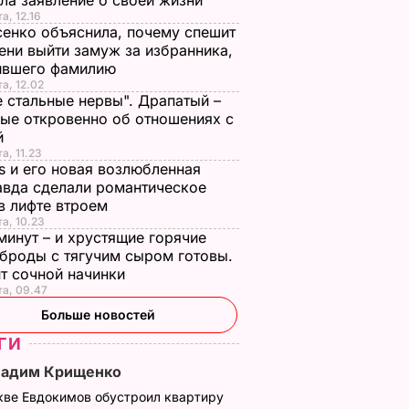
откой".
Умер супруг 88-
сделала заявление 
ла заявление о своей жизни
а, 12.16
летней
своей жизни
енко объяснила, почему спешит
анные
Кадочниковой – 63-
7 августа, 12.16
БУЛЬВАР
ени выйти замуж за избранника,
чно не
летний адвокат Галь
ившего фамилию
шки
та, 12.02
7 августа, 13.08
БУЛЬВАР
е стальные нервы". Драпатый –
ЬВАР
ые откровенно об отношениях с
й
а, 11.23
s и его новая возлюбленная
вда сделали романтическое
в лифте втроем
та, 10.23
минут – и хрустящие горячие
броды с тягучим сыром готовы.
т сочной начинки
та, 09.47
Больше новостей
ГИ
Вадим Крищенко
кве Евдокимов обустроил квартиру