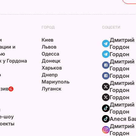
ГОРОД
СОЦСЕТИ
и
Киев
Дмитрий
ации и
Львов
Гордон
ью
Одесса
Гордон
х у Гордона
Донецк
Дмитрий
Харьков
Гордон
р
Днепр
Гордон
Мариуполь
Дмитрий
зив
Луганск
Гордон
Гордон
Дмитрий
ы
Гордон
e-шоу
Алеся Ба
оекты
Дмитрий
Гордон