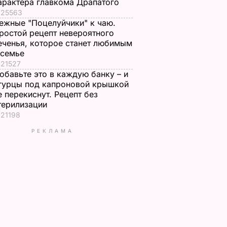
арактера главкома Драпатого
25563
ежные "Поцелуйчики" к чаю.
ростой рецепт невероятного
еченья, которое станет любимым
 семье
21527
обавьте это в каждую банку – и
гурцы под капроновой крышкой
е перекиснут. Рецепт без
терилизации
21198
РЕКЛАМА