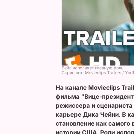
Бейл исполняет главную роль
Скриншот: Movieclips Trailers / You
На канале Movieclips Trai
фильма "Вице-президент"
режиссера и сценариста
карьере Дика Чейни. В к
становление как самого 
истории США. Роли испол