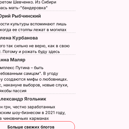
третом Шевченко. Из Сибири
лась мать-"бандеровка"
Юрий Рыбчинский
ности культуры вспоминают лишь
 когда ее столпы лежат в могилах
лена Курбанова
ого так сильно не верю, как в свою
. Потому и рожать буду здесь
нна Маляр
мплекс Путина – быть
ребованным самцом". В угоду
у создаются мифы о любовницах.
, накануне выборов, новые слухи,
 якобы пассия
лександр Ягольник
н грн, честно заработанных
ским шоу-бизнесом в 2021 году,
 в чиновничьих карманах
Больше свежих блогов