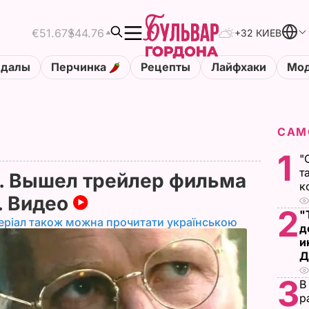
€51.67
$44.76
+32 КИЕВ
ндалы
Перчинка
Рецепты
Лайфхаки
Мод
САМ
1
"
т
. Вышел трейлер фильма
к
. Видео
2
"
еріал також можна прочитати українською
д
и
Д
3
В
р