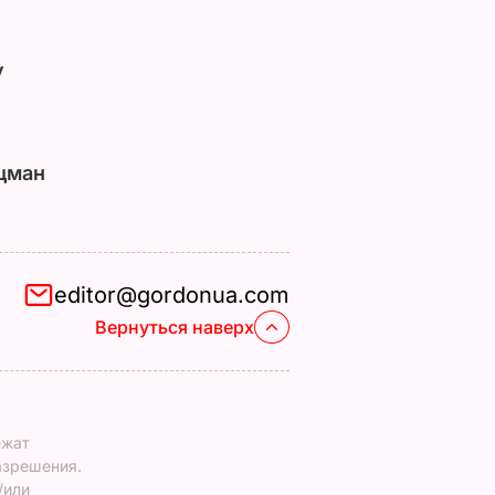
у
цман
editor@gordonua.com
Вернуться наверх
ежат
азрешения.
/или