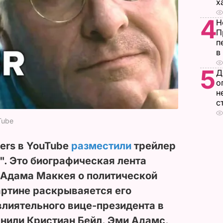
х
4
Н
П
п
в
5
Д
о
н
с
Tube
lers в YouTube
разместили
трейлер
. Это биографическая лента
 Адама Маккея о политической
артине раскрываяется его
влиятельного вице-президента в
нили Кристиан Бейл, Эми Адамс,