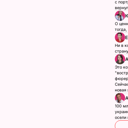
с пор
верну
О цен
тогда,
Е
Ни в к
страну
А
Это ко
"вост
фюрер
Сейчас
новая
А
100 мл
украин
осели