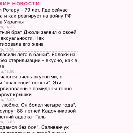
ЖИЕ НОВОСТИ
 Ротару – 79 лет. Где сейчас
а и как реагирует на войну РФ
ив Украины
ожевая
Snapchat выпустит
та, 14.33
ановил
очки со встроенной
тний брат Джоли заявил о своей
орд в
камерой
ексуальности. Как
прокате
гировала его жена
25 сентября, 01.38
МИР
та, 14.28
ОСТИ
ласили лето в банки". Яблоки на
без стерилизации – вкусно, как в
тве
та, 13.50
чаются очень вкусными, с
й "квашеной" ноткой". Эти
ервированные помидоры точно
зорвут крышки
та, 13.08
о люблю. Он болел четыре года".
супруг 88-летней Кадочниковой
летний адвокат Галь
 очень
"Я его люблю. Он
"Я не сдамся без
та, 13.08
легкой
болел четыре года".
боя". Саливанчук
 сдамся без боя". Саливанчук