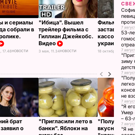
СВЕ
Софии
певиц
прот
 и сериалы
"Ибица". Вышел
Фильм "Стор
7 авгус
да собрали в
трейлер фильма с
застава" уст
53-ле
ролике.
Гиллиан Джейкобс.
кассовый рек
гомос
Видео
украинском 
отреа
7 авгус
18 октября, 11.20
НОВ
, 17.48
НОВОСТИ
3 мая, 11.34
НОВОСТИ
"Приг
зиму 
детс
7 авгус
"Полу
легко
конс
не в
7 авгус
"Я ег
Умер 
– 63-
ний брат
"Пригласили лето в
"Получаются
7 авгус
заявил о
банки". Яблоки на
вкусными, с 
"Я не