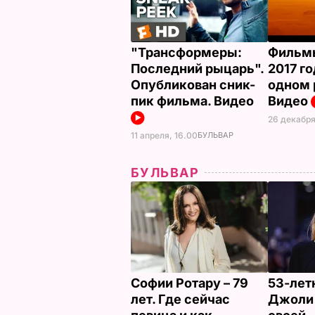
"Трансформеры:
Фильмы
Последний рыцарь".
2017 го
Опубликован сник-
одном 
пик фильма. Видео
Видео
26 декабря
11 апреля, 16.00
БУЛЬВАР
БУЛЬВАР
Софии Ротару – 79
53-лет
лет. Где сейчас
Джоли 