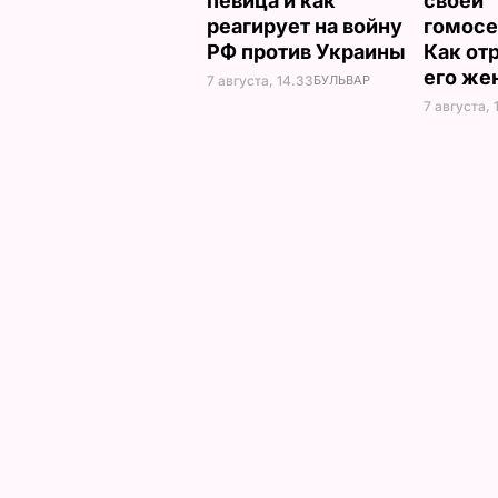
певица и как
своей
реагирует на войну
гомосе
РФ против Украины
Как от
его же
7 августа, 14.33
БУЛЬВАР
7 августа, 