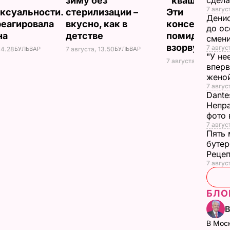
зиму без
"квашеной" н
сдела
7 август
ксуальности.
стерилизации –
Эти
Денис
реагировала
вкусно, как в
консервиров
до ос
на
детстве
помидоры то
смен
взорвут кры
7 авгус
14.28
БУЛЬВАР
7 августа, 13.50
БУЛЬВАР
"У не
7 августа, 13.08
БУЛ
вперв
жено
7 август
Dante
Непра
фото 
7 авгус
Пять 
бутер
Рецеп
7 авгус
БЛО
В Мос