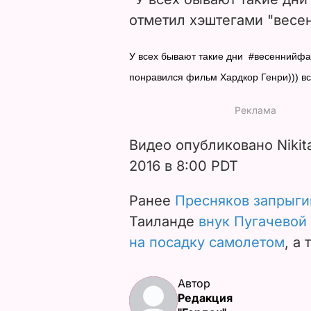
отметил хэштегами "весенн
У всех бывают такие дни #весеннийфак
понравился фильм Хардкор Генри))) вс
Видео опубликовано Nikit
2016 в 8:00 PDT
Ранее
Пресняков запрыги
Таиланде
внук Пугачевой
на посадку самолетом
, а
Автор
Редакция