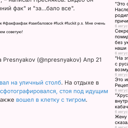
"Это 
i
ий фак" и "за...бало все".
Насле
родил
d
прич
 #факфакфак #заебаловсе #fuck #fuckit p.s. Мне очень
6 авгус
e
Секре
ем советую!
помид
без у
o
наши
6 авгус
"На э
a Presnyakov (@npresnyakov) Апр 21
с рус
возму
6 авгус
Это и
вал на уличный столб
. На отдыхе в
Реце
 сфотографировался, стоя под идущим
6 авгус
"Хрус
 также
вошел в клетку с тигром
.
внутр
каба
6 авгус
Жену 
сказа
6 авгус