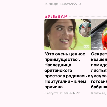
14 января, 14.00
НОВОСТИ
БУЛЬВАР
"Это очень ценное
Секрет
преимущество".
кваше
Наследница
помидо
британского
листья
престола родилась в
уксуса
Португалии – в чем
готови
причина
бабуш
6 августа, 23.56
БУЛЬВАР
6 августа, 