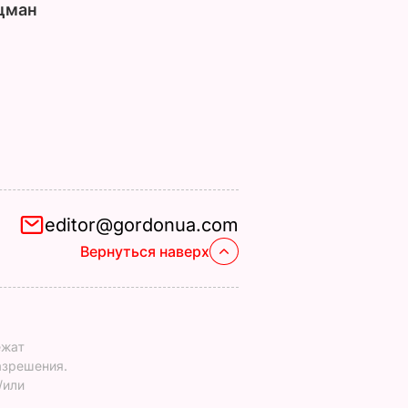
цман
editor@gordonua.com
Вернуться наверх
ежат
азрешения.
/или