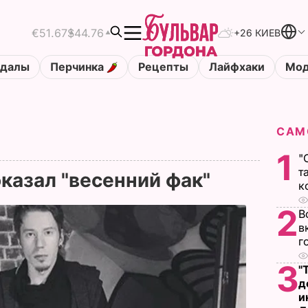
€51.67
$44.76
+26 КИЕВ
ндалы
Перчинка
Рецепты
Лайфхаки
Мод
САМ
1
"
т
оказал "весенний фак"
к
2
В
в
г
3
"
д
и