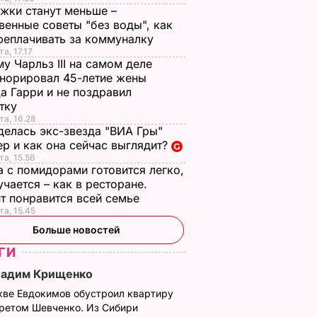
жки станут меньше –
венные советы "без воды", как
реплачивать за коммуналку
а, 17.17
у Чарльз III на самом деле
норировал 45-летие жены
а Гарри и не поздравил
стку
та, 16.28
делась экс-звезда "ВИА Гры"
р и как она сейчас выглядит?
та, 15.56
а с помидорами готовится легко,
учается – как в ресторане.
т понравится всей семье
та, 15.45
Больше новостей
ГИ
Вадим Крищенко
кве Евдокимов обустроил квартиру
третом Шевченко. Из Сибири