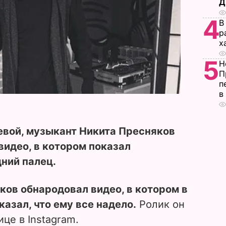
Д
4
В
р
х
5
Н
П
п
в
евой, музыкант Никита Пресняков
видео, в котором показал
ний палец.
ов обнародовал видео, в котором в
азал, что ему все надело.
Ролик он
це в Instagram.