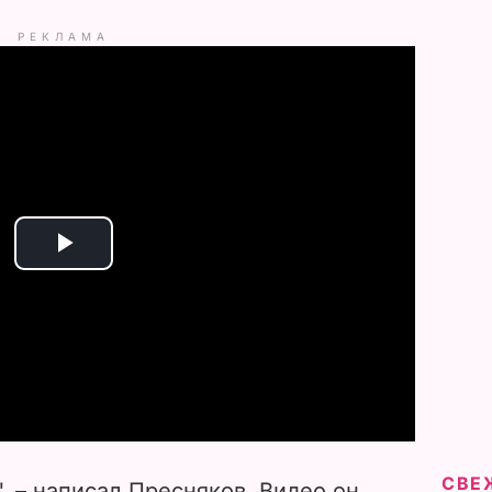
РЕКЛАМА
P
l
a
y
V
СВЕ
", – написал Пресняков. Видео он