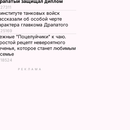
рапатый защищал диплом
27311
 институте танковых войск
ассказали об особой черте
арактера главкома Драпатого
25169
ежные "Поцелуйчики" к чаю.
ростой рецепт невероятного
еченья, которое станет любимым
 семье
18524
РЕКЛАМА