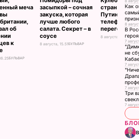
ый,
Помидоры под
Кулеба расск
8 авгус
Как о
енный меча
засыпкой – сочная
странной ма
самый
евы
закуска, которая
Путина вести
призн
британии,
лучше любого
телефонные
8 авгус
зал об
салата. Секрет – в
переговоры
В Рос
ении
соусе
героя
8 августа, 10.25
МИР
7 авгус
цев к
8 августа, 15.51
БУЛЬВАР
"Димк
не
не сб
16.25
БУЛЬВАР
Каба
7 авгус
"Ниче
Драпа
проф
7 авгус
Три в
свек
7 авгус
БЛО