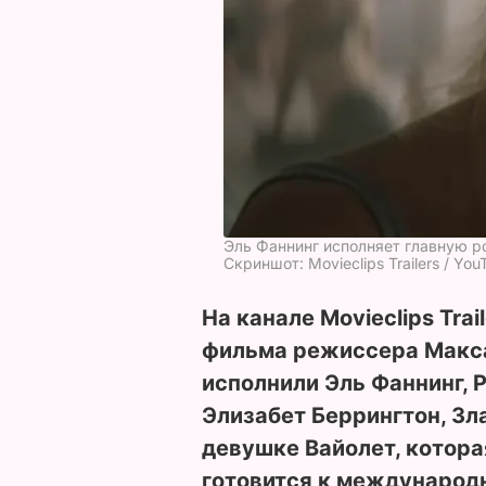
Эль Фаннинг исполняет главную р
Скриншот: Movieclips Trailers / You
На канале Movieclips Trai
фильма режиссера Макса
исполнили Эль Фаннинг, 
Элизабет Беррингтон, Зла
девушке Вайолет, которая
готовится к международн