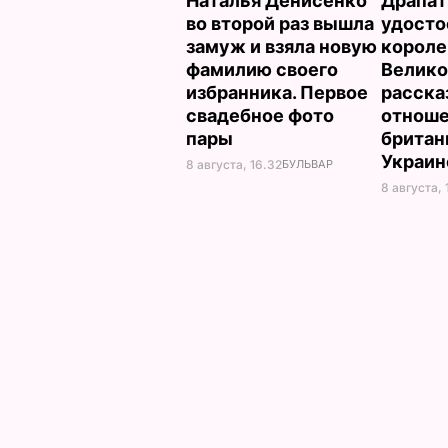
Наталья Денисенко
Драпат
во второй раз вышла
удосто
замуж и взяла новую
корол
фамилию своего
Велико
избранника. Первое
расска
свадебное фото
отнош
пары
британ
Украи
8 августа, 16.32
БУЛЬВАР
8 августа, 