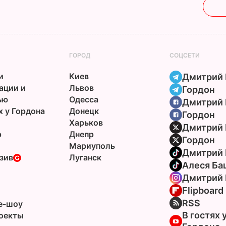
ГОРОД
СОЦСЕТИ
и
Киев
Дмитрий 
ации и
Львов
Гордон
ью
Одесса
Дмитрий 
х у Гордона
Донецк
Гордон
Харьков
Дмитрий 
р
Днепр
Гордон
Мариуполь
Дмитрий 
зив
Луганск
Алеся Ба
Дмитрий 
Flipboard
ы
RSS
e-шоу
В гостях 
оекты