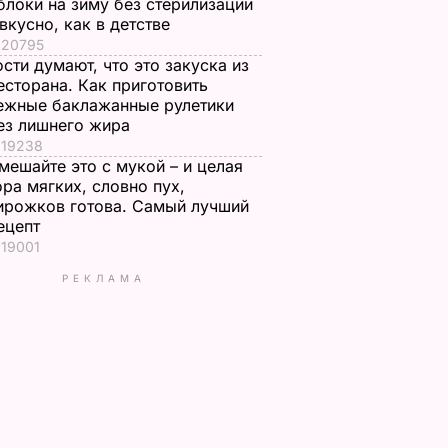
блоки на зиму без стерилизации
 вкусно, как в детстве
20795
ости думают, что это закуска из
есторана. Как приготовить
ежные баклажанные рулетики
ез лишнего жира
19238
мешайте это с мукой – и целая
ора мягких, словно пух,
ирожков готова. Самый лучший
ецепт
19001
РЕКЛАМА