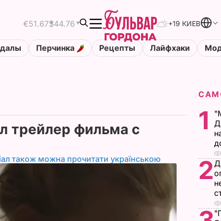
€51.67
$44.76
+19 КИЕВ
ндалы
Перчинка
Рецепты
Лайфхаки
Мод
САМ
1
"
Д
ел трейлер фильма с
н
д
іал також можна прочитати українською
2
Д
о
н
с
3
"