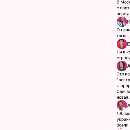
В Мос
с пор
верну
Ю
О цен
тогда,
Е
Ни в к
страну
А
Это ко
"вост
фюрер
Сейчас
новая
А
100 мл
украин
осели