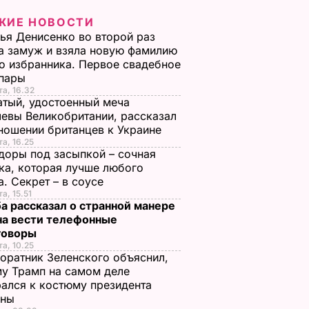
ЖИЕ НОВОСТИ
ья Денисенко во второй раз
 замуж и взяла новую фамилию
ие
"Мстители. Финал".
"Паддингтон-2".
о избранника. Первое свадебное
.
Опубликован
Вышел второй
 пары
трейлер фильма с
международный
та, 16.32
ьма с
Робертом Дауни –
трейлер фильма о
тый, удостоенный меча
аннинг.
младшим,
медвежонке. Виде
евы Великобритании, рассказал
ношении британцев к Украине
Хемсвортом,
та, 16.25
Йоханссон. Видео
СТИ
29 ноября, 13.33
НОВОСТИ
оры под засыпкой – сочная
10 декабря, 12.29
НОВОСТИ
ка, которая лучше любого
а. Секрет – в соусе
а, 15.51
а рассказал о странной манере
на вести телефонные
говоры
та, 10.25
оратник Зеленского объяснил,
у Трамп на самом деле
ался к костюму президента
ины