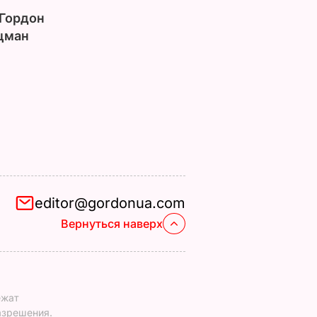
Гордон
цман
editor@gordonua.com
Вернуться наверх
ежат
азрешения.