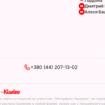
Гордона
Дмитрий 
Алеся Ба
+380 (44) 207-13-02
 by
 сайте со ссылкой на агентство "Интерфакс-Украина", не подл
 распространению в любой форме, кроме как с письменного р