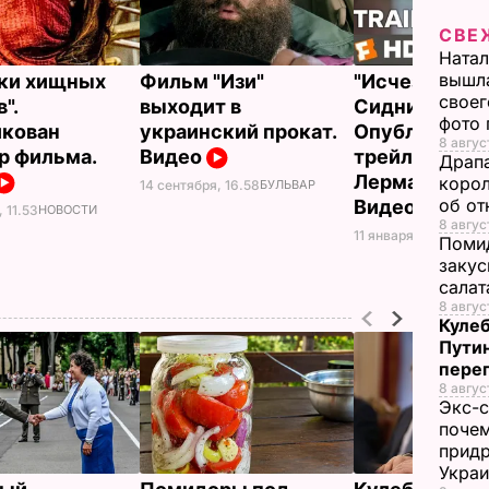
СВЕ
Натал
вышла
ки хищных
Фильм "Изи"
"Исчезновен
своег
".
выходит в
Сидни Холла"
фото
кован
украинский прокат.
Опубликован
8 авгус
р фильма.
Видео
трейлер фил
Драпа
Лерманом и Ф
корол
14 сентября, 16.58
БУЛЬВАР
об от
Видео
 11.53
НОВОСТИ
8 авгус
11 января, 12.53
НОВО
Помид
закус
салат
8 август
Кулеб
Пути
пере
8 авгус
Экс-с
почем
придр
Укра