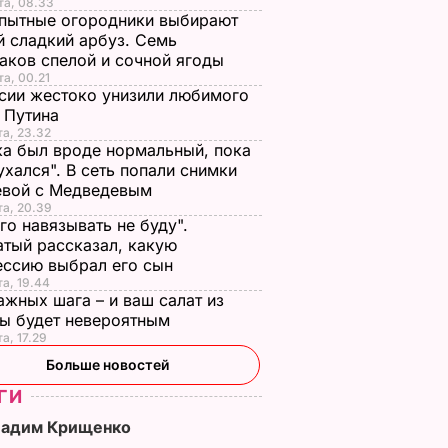
азал о
Экс-соратник
Как опытные
та, 08.33
пытные огородники выбирают
нере
Зеленского
огородники
 сладкий арбуз. Семь
объяснил, почему
выбирают самый
аков спелой и сочной ягоды
Трамп на самом деле
сладкий арбуз. Сем
та, 00.21
придрался к
признаков спелой и
сии жестоко унизили любимого
костюму президента
сочной ягоды
 Путина
та, 23.32
Украины
8 августа, 00.21
БУЛЬВАР
а был вроде нормальный, пока
8 августа, 08.33
МИР
ухался". В сеть попали снимки
евой с Медведевым
та, 20.39
го навязывать не буду".
тый рассказал, какую
ессию выбрал его сын
та, 19.44
ажных шага – и ваш салат из
лы будет невероятным
та, 17.29
Больше новостей
ГИ
Вадим Крищенко