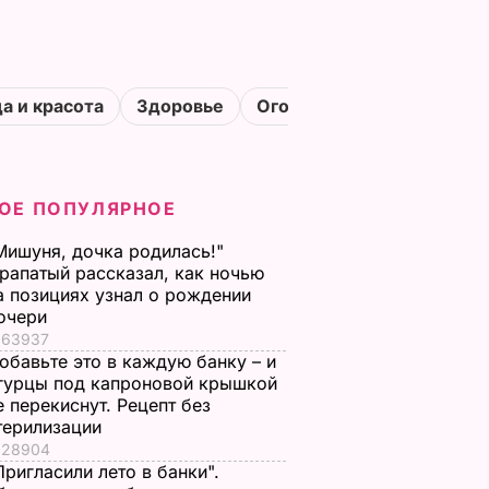
а и красота
Здоровье
Огороды
ОЕ ПОПУЛЯРНОЕ
Мишуня, дочка родилась!"
рапатый рассказал, как ночью
а позициях узнал о рождении
очери
63937
обавьте это в каждую банку – и
гурцы под капроновой крышкой
е перекиснут. Рецепт без
терилизации
28904
Пригласили лето в банки".