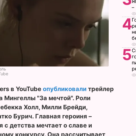
Я
–
4
Г
р
н
б
5
С
г
п
р
оль
Tube
lers в YouTube
опубликовали
трейлер
 Мингеллы "За мечтой". Роли
Ребекка Холл, Милли Брейди,
тко Бурич. Главная героиня –
 с детства мечтает о славе и
ому конкурсу. Она рассчитывает,