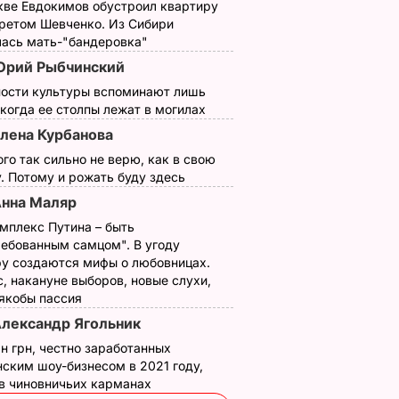
кве Евдокимов обустроил квартиру
третом Шевченко. Из Сибири
лась мать-"бандеровка"
рий Рыбчинский
ности культуры вспоминают лишь
 когда ее столпы лежат в могилах
лена Курбанова
ого так сильно не верю, как в свою
. Потому и рожать буду здесь
нна Маляр
мплекс Путина – быть
ребованным самцом". В угоду
у создаются мифы о любовницах.
, накануне выборов, новые слухи,
 якобы пассия
лександр Ягольник
н грн, честно заработанных
ским шоу-бизнесом в 2021 году,
 в чиновничьих карманах