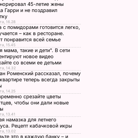
норировал 45-летие жены
а Гарри и не поздравил
стку
та, 16.28
а с помидорами готовится легко,
учается – как в ресторане.
т понравится всей семье
та, 15.45
я мама, такие и дети". В сети
нтируют новое видео
айте со всеми ее детьми
та, 14.32
ан Роменский рассказал, почему
 квартире теперь всегда закрыты
ы
та, 14.25
ременно срезайте цветы
енский
Своевременно
Лучшая намазка дл
тцев, чтобы они дали новые
очему в
срезайте цветы
летнего перекуса.
ны
 теперь
бархатцев, чтобы
Рецепт кабачковой
та, 13.41
я намазка для летнего
ыты
они дали новые
икры
уса. Рецепт кабачковой икры
бутоны
6 августа, 13.02
БУЛЬВАР
та, 13.02
ЬВАР
6 августа, 13.41
БУЛЬВАР
ьте это в каждую банку – и