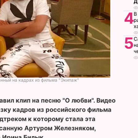
Д
4
В
р
х
5
С
н
ч
анный на кадрах из фильма "Экипаж"
вил клип на песню "О любви". Видео
зку кадров из российского фильма
ндтреком к которому стала эта
исанную Артуром Железняком,
 Ирина Билык.