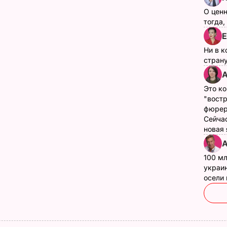
О цен
тогда,
Е
Ни в к
страну
А
Это ко
"вост
фюрер
Сейчас
новая
А
100 мл
украин
осели