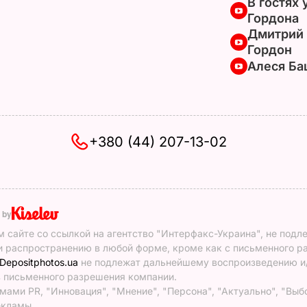
В гостях 
Гордона
Дмитрий
Гордон
Алеся Ба
+380 (44) 207-13-02
 by
 сайте со ссылкой на агентство "Интерфакс-Украина", не подл
 распространению в любой форме, кроме как с письменного р
Depositphotos.ua
не подлежат дальнейшему воспроизведению и
 письменного разрешения компании.
ами PR, "Инновация", "Мнение", "Персона", "Актуально", "Выб
екламы.