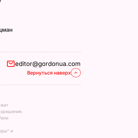
у
цман
editor@gordonua.com
Вернуться наверх
ежат
азрешения.
/или
оры" и