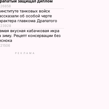
рапатый защищал диплом
26858
 институте танковых войск
ассказали об особой черте
арактера главкома Драпатого
23928
амая вкусная кабачковая икра
а зиму. Рецепт консервации без
еснока
21506
РЕКЛАМА