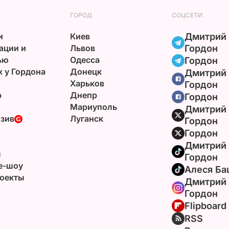
ГОРОД
СОЦСЕТИ
и
Киев
Дмитрий
ации и
Львов
Гордон
ью
Одесса
Гордон
х у Гордона
Донецк
Дмитрий
Харьков
Гордон
р
Днепр
Гордон
Мариуполь
Дмитрий
зив
Луганск
Гордон
Гордон
Дмитрий
ы
Гордон
e-шоу
Алеся Ба
оекты
Дмитрий
Гордон
Flipboard
RSS