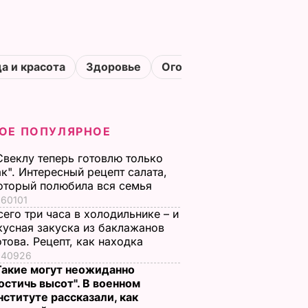
а и красота
Здоровье
Огороды
ОЕ ПОПУЛЯРНОЕ
Свеклу теперь готовлю только
ак". Интересный рецепт салата,
оторый полюбила вся семья
60101
сего три часа в холодильнике – и
кусная закуска из баклажанов
отова. Рецепт, как находка
40926
Такие могут неожиданно
остичь высот". В военном
нституте рассказали, как