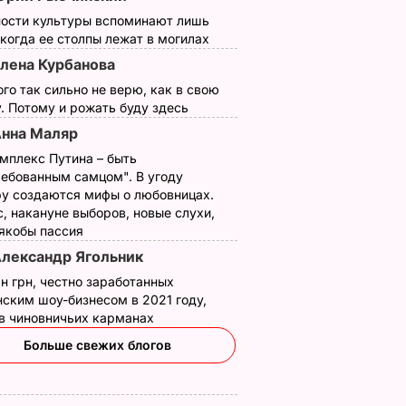
ности культуры вспоминают лишь
 когда ее столпы лежат в могилах
лена Курбанова
ого так сильно не верю, как в свою
. Потому и рожать буду здесь
нна Маляр
мплекс Путина – быть
ребованным самцом". В угоду
у создаются мифы о любовницах.
, накануне выборов, новые слухи,
 якобы пассия
лександр Ягольник
н грн, честно заработанных
ским шоу-бизнесом в 2021 году,
 в чиновничьих карманах
Больше свежих блогов