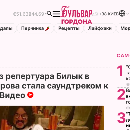
€51.63
$44.69
+38 КИЕВ
ндалы
Перчинка
Рецепты
Лайфхаки
Мод
САМ
1
"
т
з репертуара Билык в
к
рова стала саундтреком к
2
В
 Видео
в
г
3
"
д
и