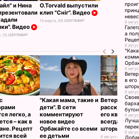
проиг
айл" и Нина
O.Torvald выпустили
принц
презентовали
клип "Сніг". Видео
неве
Падали
15 марта, 09.59
БУЛЬВАР
6 авгус
ки". Видео
Галет
а пол
, 10.18
БУЛЬВАР
Рецеп
6 авгус
"Кака
комме
Орбак
6 авгус
Ветер
в его
штор
6 авгус
Своев
с
"Какая мама, такие и
Ветеран Ром
барха
орами
дети". В сети
рассказал, п
буто
ся легко, а
комментируют
его квартире
6 авгус
Лучша
тся – как в
новое видео
всегда закр
перек
ане. Рецепт
Орбакайте со всеми
шторы
6 авгус
ится всей
ее детьми
6 августа, 14.25
БУЛ
Добав