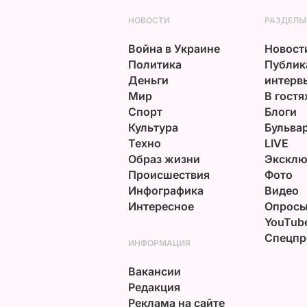
НОВОСТИ
РАЗДЕЛЫ
Война в Украине
Новост
Политика
Публик
Деньги
интерв
Мир
В гостя
Спорт
Блоги
Культура
Бульва
Техно
LIVE
Образ жизни
Эксклю
Происшествия
Фото
Инфографика
Видео
Интересное
Опрос
YouTub
Спецпр
ИНФОРМАЦИЯ
Вакансии
Редакция
Реклама на сайте