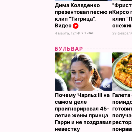
Дима Коляденко
"Фрист
презентовал песню и
Кирсо 
клип "Тигрица".
клип "
Видео
снежин
4 марта, 12.14
БУЛЬВАР
29 февраля
БУЛЬВАР
Почему Чарльз III на
Галета 
самом деле
помид
проигнорировал 45-
готовит
летие жены принца
получае
Гарри и не поздравил
рестор
невестку
понрав