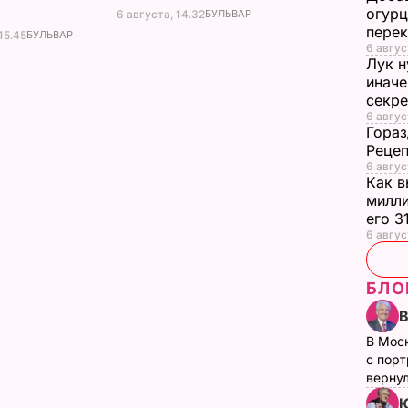
огурц
6 августа, 14.32
БУЛЬВАР
перек
15.45
БУЛЬВАР
6 авгус
Лук н
иначе
секр
6 авгус
Гораз
Рецеп
6 авгус
Как в
милли
его 3
6 авгус
БЛО
В Мос
с пор
верну
Ю