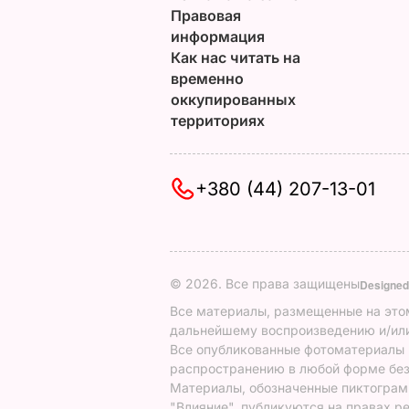
Правовая
информация
Как нас читать на
временно
оккупированных
территориях
+380 (44) 207-13-01
© 2026. Все права защищены
Designed
Все материалы, размещенные на этом
дальнейшему воспроизведению и/или
Все опубликованные фотоматериалы
распространению в любой форме без
Материалы, обозначенные пиктограмм
"Влияние", публикуются на правах р