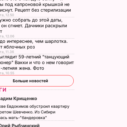
ы под капроновой крышкой не
иснут. Рецепт без стерилизации
та, 12.50
ужно собрать до этой даты,
 он сгниет. Дачники раскрыли
ет
та, 12.06
до интереснее, чем шарлотка.
т яблочных роз
та, 11.36
ыглядит 59-летний "танцующий
онер" Вакки и что о нем говорит
1-летняя жена. Фото
та, 10.55
Больше новостей
ГИ
Вадим Крищенко
кве Евдокимов обустроил квартиру
третом Шевченко. Из Сибири
лась мать-"бандеровка"
рий Рыбчинский