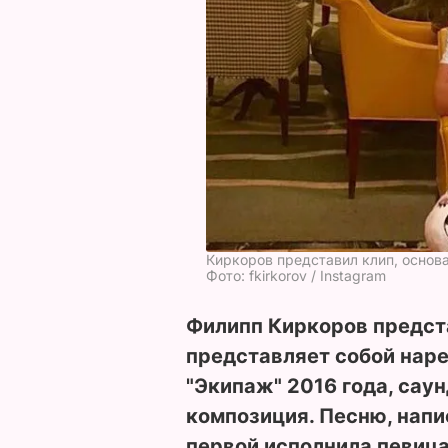
Киркоров представил клип, основ
Фото: fkirkorov / Instagram
Филипп Киркоров предста
представляет собой наре
"Экипаж" 2016 года, сау
композиция. Песню, нап
первой исполнила певица