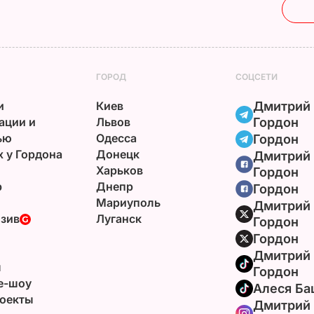
ГОРОД
СОЦСЕТИ
и
Киев
Дмитрий
ации и
Львов
Гордон
ью
Одесса
Гордон
х у Гордона
Донецк
Дмитрий
Харьков
Гордон
р
Днепр
Гордон
Мариуполь
Дмитрий
зив
Луганск
Гордон
Гордон
Дмитрий
ы
Гордон
e-шоу
Алеся Ба
оекты
Дмитрий