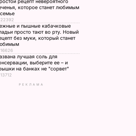
ростой рецепт невероятного
еченья, которое станет любимым
 семье
22392
ежные и пышные кабачковые
ладьи просто тают во рту. Новый
ецепт без муки, который станет
юбимым
16626
азвана лучшая соль для
онсервации, выберите ее – и
рышки на банках не "сорвет"
13712
РЕКЛАМА