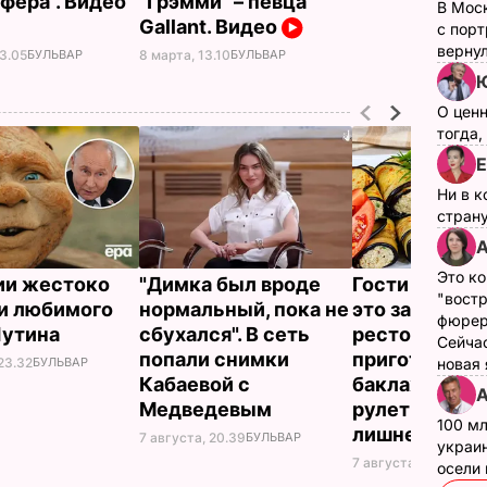
фера". Видео
"Грэмми" – певца
В Мос
Gallant. Видео
с пор
верну
13.05
БУЛЬВАР
8 марта, 13.10
БУЛЬВАР
Ю
О цен
тогда,
Е
Ни в к
страну
А
Это ко
ии жестоко
"Димка был вроде
Гости думают
"вост
и любимого
нормальный, пока не
это закуска и
фюрер
Путина
сбухался". В сеть
ресторана. К
Сейчас
попали снимки
приготовить
23.32
БУЛЬВАР
новая
Кабаевой с
баклажанны
А
Медведевым
рулетики без
100 мл
лишнего жир
7 августа, 20.39
БУЛЬВАР
украин
7 августа, 20.17
БУЛЬ
осели