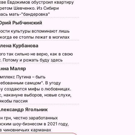
кве Евдокимов обустроил квартиру
третом Шевченко. Из Сибири
лась мать-"бандеровка"
рий Рыбчинский
ности культуры вспоминают лишь
 когда ее столпы лежат в могилах
лена Курбанова
ого так сильно не верю, как в свою
. Потому и рожать буду здесь
нна Маляр
мплекс Путина – быть
, что
"Ничего навязывать
Смешайте это с
ребованным самцом". В угоду
з
не буду". Драпатый
мукой – и целая гор
у создаются мифы о любовницах.
ак
рассказал, какую
мягких, словно пух,
, накануне выборов, новые слухи,
 нежные
профессию выбрал
пирожков готова.
 якобы пассия
е
его сын
Самый лучший
лександр Ягольник
рецепт
7 августа, 19.44
БУЛЬВАР
н грн, честно заработанных
а
7 августа, 18.16
БУЛЬВАР
ским шоу-бизнесом в 2021 году,
ВАР
 в чиновничьих карманах