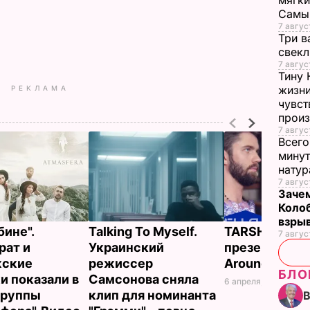
мягки
Самы
7 авгус
Три в
свек
7 авгус
Тину 
жизни
РЕКЛАМА
чувст
прои
7 авгус
Всего
минут
нату
7 авгус
Зачем
Коло
взры
бине".
Talking To Myself.
TARSHIN и С
7 авгус
рат и
Украинский
презентовали
жские
режиссер
Around. Виде
БЛО
и показали в
Самсонова сняла
6 апреля, 15.24
БУЛЬ
группы
клип для номинанта