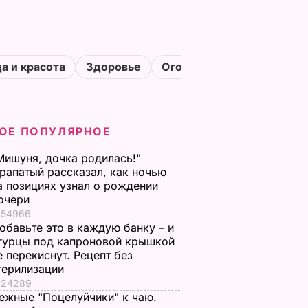
а и красота
Здоровье
Огороды
ОЕ ПОПУЛЯРНОЕ
Мишуня, дочка родилась!"
рапатый рассказал, как ночью
а позициях узнал о рождении
очери
54966
обавьте это в каждую банку – и
гурцы под капроновой крышкой
е перекиснут. Рецепт без
терилизации
24289
ежные "Поцелуйчики" к чаю.