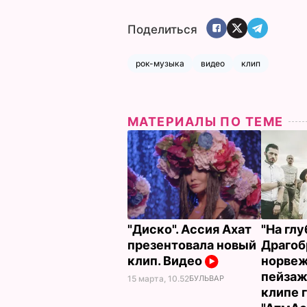
Поделиться
рок-музыка
видео
клип
МАТЕРИАЛЫ ПО ТЕМЕ
"Диско". Ассия Ахат
"На глу
презентовала новый
Драгоб
клип. Видео
норве
пейзаж
15 марта, 10.52
БУЛЬВАР
клипе 