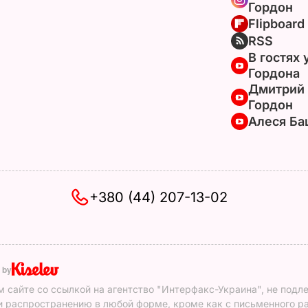
Гордон
Flipboard
RSS
В гостях 
Гордона
Дмитрий
Гордон
Алеся Ба
+380 (44) 207-13-02
 by
 сайте со ссылкой на агентство "Интерфакс-Украина", не подл
 распространению в любой форме, кроме как с письменного р