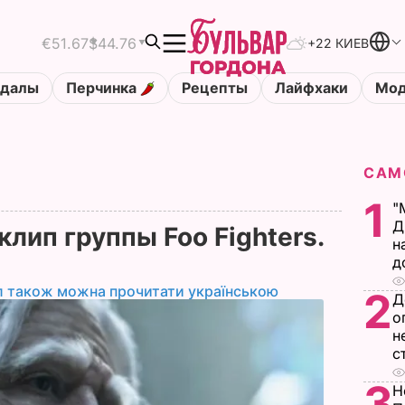
€51.67
$44.76
+22 КИЕВ
ндалы
Перчинка
Рецепты
Лайфхаки
Мод
САМ
1
"
Д
клип группы Foo Fighters.
н
д
л також можна прочитати українською
2
Д
о
н
с
3
Н