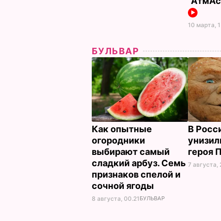
"АтмАс
10 марта, 
БУЛЬВАР
Как опытные
В Росс
огородники
унизил
выбирают самый
героя 
сладкий арбуз. Семь
7 августа, 
признаков спелой и
сочной ягоды
8 августа, 00.21
БУЛЬВАР