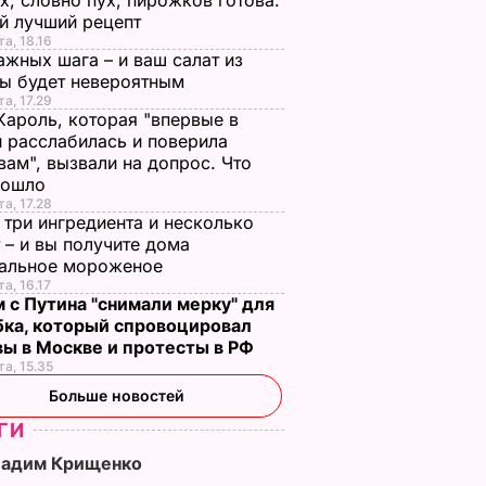
х, словно пух, пирожков готова.
й лучший рецепт
та, 18.16
ажных шага – и ваш салат из
лы будет невероятным
та, 17.29
Кароль, которая "впервые в
 расслабилась и поверила
вам", вызвали на допрос. Что
зошло
та, 17.28
 три ингредиента и несколько
 – и вы получите дома
ральное мороженое
та, 16.17
 с Путина "снимали мерку" для
бка, который спровоцировал
вы в Москве и протесты в РФ
едокова
Pet Shop Boys
Alekseev выпустил
та, 15.35
 клип
выпустили клип на
клип "Ома" ко дню
Больше новостей
о
песню Twenty-
рождения Билык.
ГИ
Something. Видео
Видео
ВАР
Вадим Крищенко
13 мая, 11.18
БУЛЬВАР
6 апреля, 12.05
БУЛЬВАР