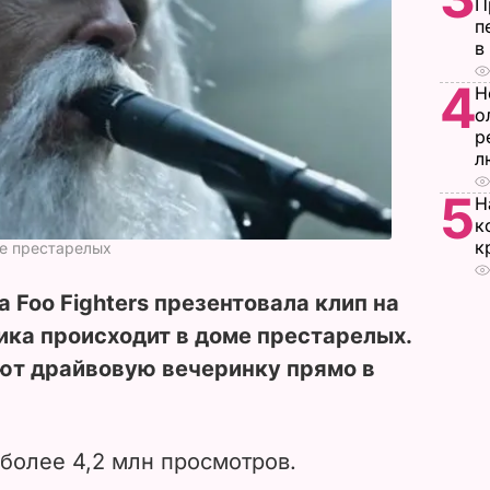
П
п
в
4
Н
о
р
л
5
Н
к
к
ме престарелых
 Foo Fighters презентовала клип на
ика происходит в доме престарелых.
т драйвовую вечеринку прямо в
более 4,2 млн просмотров.