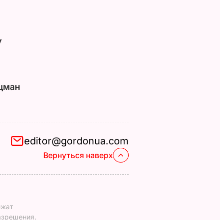
у
цман
editor@gordonua.com
Вернуться наверх
ежат
азрешения.