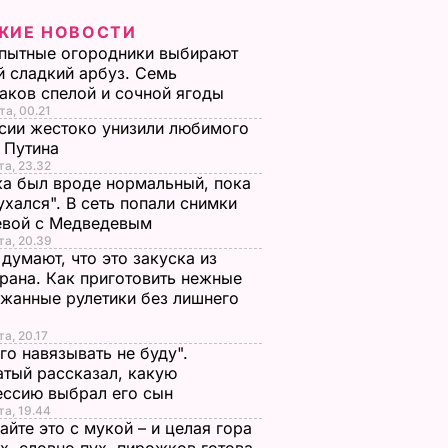
ЖИЕ НОВОСТИ
пытные огородники выбирают
 сладкий арбуз. Семь
аков спелой и сочной ягоды
та, 00.21
сии жестоко унизили любимого
 Путина
та, 23.32
а был вроде нормальный, пока
ухался". В сеть попали снимки
евой с Медведевым
та, 20.39
 думают, что это закуска из
рана. Как приготовить нежные
жанные рулетики без лишнего
та, 20.17
го навязывать не буду".
тый рассказал, какую
ессию выбрал его сын
та, 19.44
йте это с мукой – и целая гора