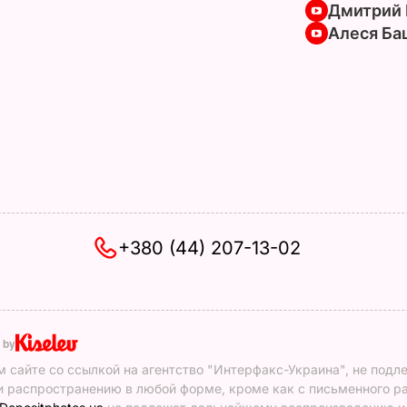
Дмитрий 
Алеся Ба
+380 (44) 207-13-02
 by
 сайте со ссылкой на агентство "Интерфакс-Украина", не подл
 распространению в любой форме, кроме как с письменного р