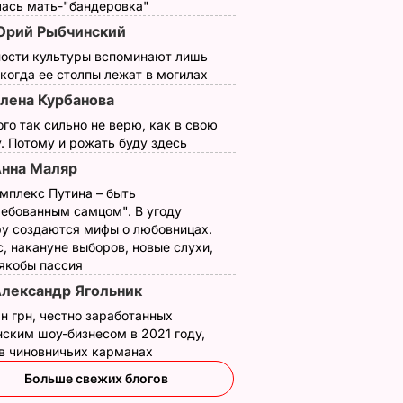
7 апреля, 08.00
БУЛЬВАР
лась мать-"бандеровка"
Р
рий Рыбчинский
ности культуры вспоминают лишь
 когда ее столпы лежат в могилах
лена Курбанова
ого так сильно не верю, как в свою
. Потому и рожать буду здесь
нна Маляр
мплекс Путина – быть
ребованным самцом". В угоду
у создаются мифы о любовницах.
, что
"Хрустящие
Жену Роналду
, накануне выборов, новые слухи,
.
снаружи и нежные
назвали толстой. Ч
 якобы пассия
нейшей
внутри". Самые
сказал ее обидчик
лександр Ягольник
вкусные жареные
футболист
н грн, честно заработанных
кабачки
ВАР
6 августа, 17.50
БУЛЬВАР
ским шоу-бизнесом в 2021 году,
6 августа, 18.09
БУЛЬВАР
 в чиновничьих карманах
Больше свежих блогов