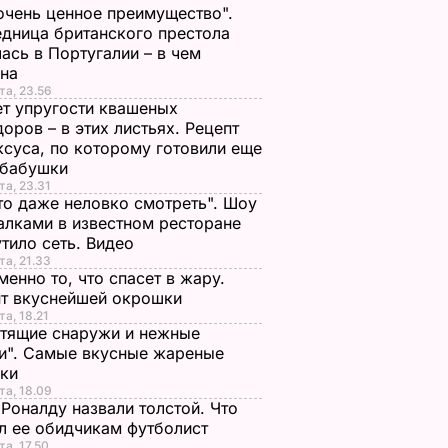
очень ценное преимущество".
дница британского престола
ась в Португалии – в чем
ина
та, 23.56
т упругости квашеных
оров – в этих листьях. Рецепт
ксуса, по которому готовили еще
 бабушки
та, 23.31
то даже неловко смотреть". Шоу
алками в известном ресторане
тило сеть. Видео
та, 21.33
менно то, что спасет в жару.
пт вкуснейшей окрошки
та, 18.21
тящие снаружи и нежные
и". Самые вкусные жареные
чки
та, 18.09
Роналду назвали толстой. Что
л ее обидчикам футболист
та, 17.50