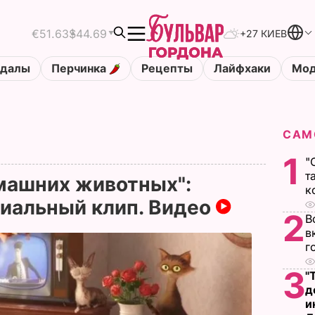
€51.63
$44.69
+27 КИЕВ
ндалы
Перчинка
Рецепты
Лайфхаки
Мод
САМ
1
"
т
машних животных":
к
иальный клип. Видео
2
В
в
г
3
"
д
и