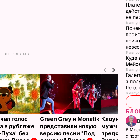
Плате
дейст
не пе
6 август
Почем
проиг
принц
неве
6 авгус
РЕКЛАМА
Куда 
Мейхе
6 авгус
Галет
а пол
Рецеп
6 авгус
БЛО
учал голос
Green Grey и Monatik
Клоун покал
а в дубляже
представили новую
мужчину во 
В Мос
-Пуха" без
версию песни "Под
представлени
с пор