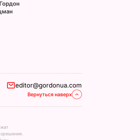
Гордон
цман
editor@gordonua.com
Вернуться наверх
ежат
азрешения.