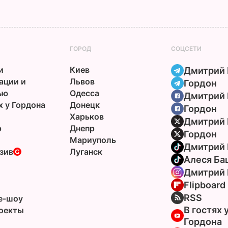
ГОРОД
СОЦСЕТИ
и
Киев
Дмитрий 
ации и
Львов
Гордон
ью
Одесса
Дмитрий 
х у Гордона
Донецк
Гордон
Харьков
Дмитрий 
р
Днепр
Гордон
Мариуполь
Дмитрий 
зив
Луганск
Алеся Ба
Дмитрий 
Flipboard
ы
RSS
e-шоу
В гостях 
оекты
Гордона