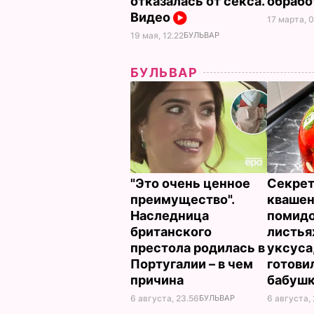
отказалась от секса.
обрабо
Видео
17 марта, 
19 мая, 12.22
БУЛЬВАР
БУЛЬВАР
"Это очень ценное
Секрет
преимущество".
кваше
Наследница
помидо
британского
листья
престола родилась в
уксуса
Португалии – в чем
готови
причина
бабуш
6 августа, 23.56
БУЛЬВАР
6 августа, 