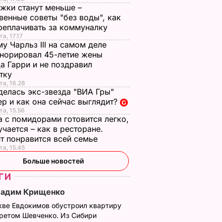
жки станут меньше –
венные советы "без воды", как
реплачивать за коммуналку
а, 17.17
у Чарльз III на самом деле
норировал 45-летие жены
а Гарри и не поздравил
стку
та, 16.28
делась экс-звезда "ВИА Гры"
р и как она сейчас выглядит?
та, 15.56
а с помидорами готовится легко,
учается – как в ресторане.
т понравится всей семье
та, 15.45
Больше новостей
ГИ
ечил
Стив Маккуин снял
Вадим Крищенко
время
видео для Burberry
кве Евдокимов обустроил квартиру
я.
третом Шевченко. Из Сибири