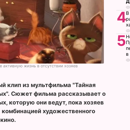
Д
4
В
р
х
5
Н
П
п
в
е активную жизнь в отсутствии хозяев
й клип из мультфильма "Тайная
х". Сюжет фильма рассказывает о
, которую они ведут, пока хозяев
я комбинацией художественного
кино.