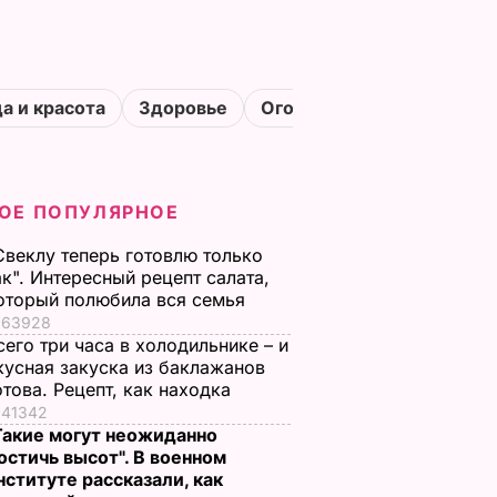
а и красота
Здоровье
Огороды
ОЕ ПОПУЛЯРНОЕ
Свеклу теперь готовлю только
ак". Интересный рецепт салата,
оторый полюбила вся семья
63928
сего три часа в холодильнике – и
кусная закуска из баклажанов
отова. Рецепт, как находка
41342
Такие могут неожиданно
остичь высот". В военном
нституте рассказали, как