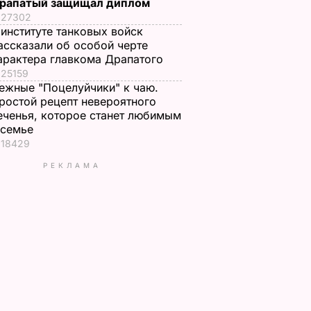
рапатый защищал диплом
27302
 институте танковых войск
ассказали об особой черте
арактера главкома Драпатого
25159
ежные "Поцелуйчики" к чаю.
ростой рецепт невероятного
еченья, которое станет любимым
 семье
18429
РЕКЛАМА