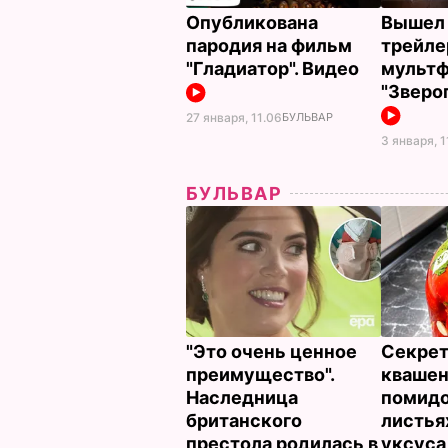
Опубликована
Вышел 
пародия на фильм
трейле
"Гладиатор". Видео
мульт
"Зверо
27 января, 11.06
БУЛЬВАР
3 января, 1
БУЛЬВАР
"Это очень ценное
Секрет
преимущество".
кваше
Наследница
помидо
британского
листья
престола родилась в
уксуса