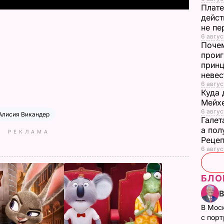
Плате
дейст
не пе
6 август
Почем
проиг
принц
неве
6 авгус
Куда 
Мейхе
6 авгус
Алисия Викандер
Галет
а пол
РЕКЛАМА
Рецеп
6 авгус
БЛО
В Мос
с пор