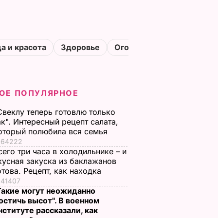
а и красота
Здоровье
Огороды
ОЕ ПОПУЛЯРНОЕ
Свеклу теперь готовлю только
ак". Интересный рецепт салата,
оторый полюбила вся семья
64222
сего три часа в холодильнике – и
кусная закуска из баклажанов
отова. Рецепт, как находка
41407
Такие могут неожиданно
остичь высот". В военном
нституте рассказали, как