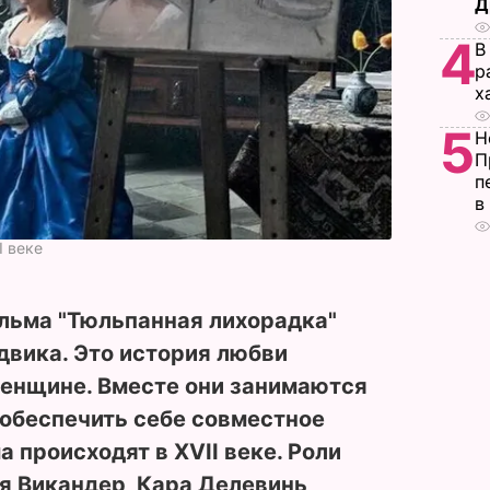
Д
4
В
р
х
5
Н
П
п
в
I веке
льма "Тюльпанная лихорадка"
вика. Это история любви
енщине. Вместе они занимаются
 обеспечить себе совместное
 происходят в XVII веке. Роли
я Викандер, Кара Делевинь,