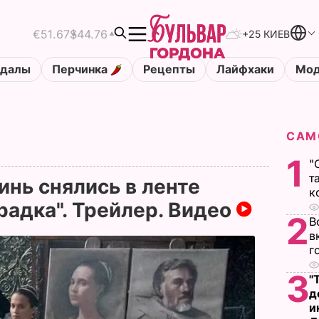
€51.67
$44.76
+25 КИЕВ
ндалы
Перчинка
Рецепты
Лайфхаки
Мод
САМ
1
"
т
инь снялись в ленте
к
радка". Трейлер. Видео
2
В
в
г
3
"
д
и