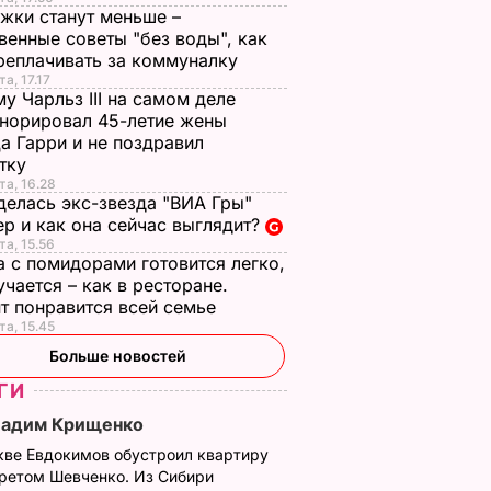
жки станут меньше –
венные советы "без воды", как
реплачивать за коммуналку
а, 17.17
у Чарльз III на самом деле
норировал 45-летие жены
а Гарри и не поздравил
стку
та, 16.28
делась экс-звезда "ВИА Гры"
р и как она сейчас выглядит?
та, 15.56
а с помидорами готовится легко,
учается – как в ресторане.
т понравится всей семье
та, 15.45
Больше новостей
ГИ
Вадим Крищенко
кве Евдокимов обустроил квартиру
третом Шевченко. Из Сибири