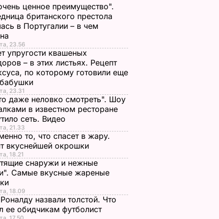
очень ценное преимущество".
дница британского престола
ась в Португалии – в чем
ина
та, 23.56
т упругости квашеных
оров – в этих листьях. Рецепт
ксуса, по которому готовили еще
 бабушки
та, 23.31
то даже неловко смотреть". Шоу
алками в известном ресторане
тило сеть. Видео
та, 21.33
менно то, что спасет в жару.
пт вкуснейшей окрошки
та, 18.21
тящие снаружи и нежные
и". Самые вкусные жареные
чки
та, 18.09
Роналду назвали толстой. Что
л ее обидчикам футболист
та, 17.50