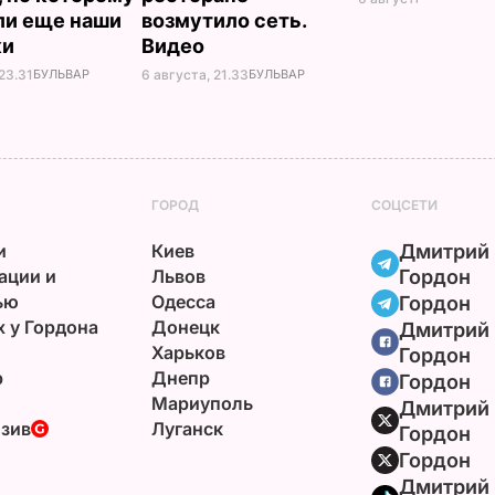
ли еще наши
возмутило сеть.
ки
Видео
23.31
БУЛЬВАР
6 августа, 21.33
БУЛЬВАР
ГОРОД
СОЦСЕТИ
и
Киев
Дмитрий
ации и
Львов
Гордон
ью
Одесса
Гордон
х у Гордона
Донецк
Дмитрий
Харьков
Гордон
р
Днепр
Гордон
Мариуполь
Дмитрий
зив
Луганск
Гордон
Гордон
Дмитрий