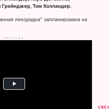
 Грейнджер, Том Холландер.
нная лихорадка" запланирована на
РЕКЛАМА
P
l
СВЕ