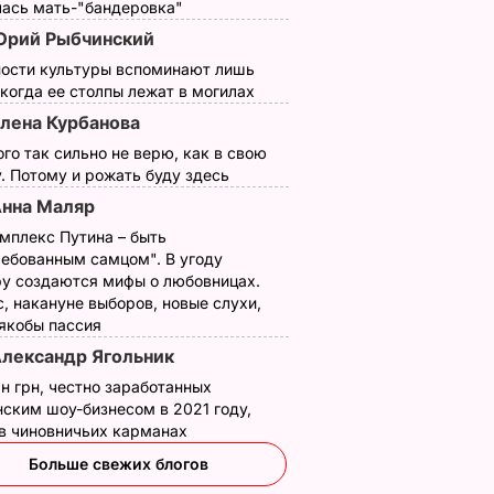
лась мать-"бандеровка"
рий Рыбчинский
ности культуры вспоминают лишь
 когда ее столпы лежат в могилах
лена Курбанова
ого так сильно не верю, как в свою
. Потому и рожать буду здесь
нна Маляр
мплекс Путина – быть
ребованным самцом". В угоду
у создаются мифы о любовницах.
, накануне выборов, новые слухи,
 якобы пассия
лександр Ягольник
, что
"Хрустящие
Жену Роналду
н грн, честно заработанных
ским шоу-бизнесом в 2021 году,
.
снаружи и нежные
назвали толстой. Ч
 в чиновничьих карманах
нейшей
внутри". Самые
сказал ее обидчик
вкусные жареные
футболист
Больше свежих блогов
кабачки
ВАР
6 августа, 17.50
БУЛЬВАР