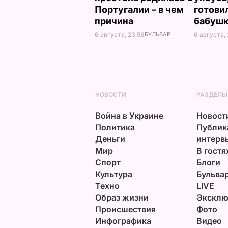
Португалии – в чем
готови
причина
бабуш
6 августа, 23.56
БУЛЬВАР
6 августа, 
НОВОСТИ
РАЗДЕЛЫ
Война в Украине
Новост
Политика
Публик
Деньги
интерв
Мир
В гостя
Спорт
Блоги
Культура
Бульва
Техно
LIVE
Образ жизни
Эксклю
Происшествия
Фото
Инфографика
Видео