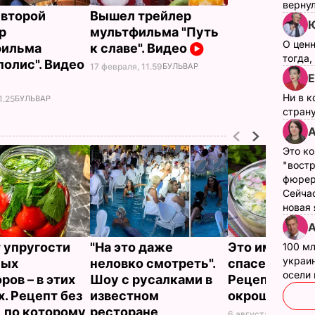
верну
второй
Вышел трейлер
Ю
р
мультфильма "Путь
О цен
фильма
к славе". Видео
тогда,
полис". Видео
17 февраля, 11.59
БУЛЬВАР
Е
Ни в к
1.25
БУЛЬВАР
страну
А
Это ко
"вост
фюрер
Сейчас
новая
А
 упругости
"На это даже
Это именно то
100 мл
украин
ных
неловко смотреть".
спасет в жару
осели
ров – в этих
Шоу с русалками в
Рецепт вкус
х. Рецепт без
известном
окрошки
, по которому
ресторане
6 августа, 18.21
БУЛЬ