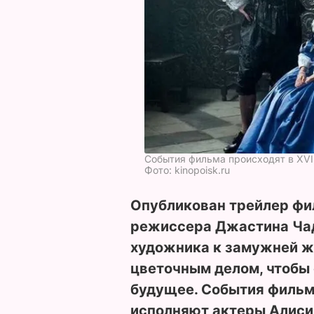
События фильма происходят в XVI
Фото: kinopoisk.ru
Опубликован трейлер фи
режиссера Джастина Чад
художника к замужней ж
цветочным делом, чтобы
будущее. События фильма
исполняют актеры Алиси