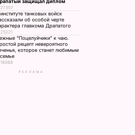
рапатый защищал диплом
27357
 институте танковых войск
ассказали об особой черте
арактера главкома Драпатого
25221
ежные "Поцелуйчики" к чаю.
ростой рецепт невероятного
еченья, которое станет любимым
 семье
18988
РЕКЛАМА