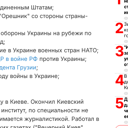
V
н
с
единенным Штатам;
i
и
 "Орешник" со стороны страны-
2
З
d
к
 обороны Украины на рубежи по
г
e
д;
3
"
ие в Украине военных стран НАТО;
o
з
Р в войне РФ
против Украины;
у
о
дента Грузии
;
4
ду войны в Украине;
В
д
К
5
Д
ду в Киеве. Окончил Киевский
д
институт, по специальности не
ч
е
нимается журналистикой. Работал в
их газетах ("Вечерний Киев",