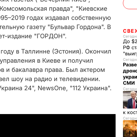
"Комсомольская правда", "Киевские
1995–2019 годах издавал собственную
ельную газету "Бульвар Гордона". В
СВЕ
ет-издание "ГОРДОН".
Сегодня
До $2
РФ ст
 году в Таллинне (Эстония). Окончил
"выи
правления в Киеве и получил
Сегодня
Разве
в и бакалавра права. Был актером
дрон
украи
 вел шоу на радио и телевидении.
СМИ
краина 24", NewsOne, "112 Украина".
Сегодня
к кос
Сегодня