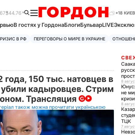
.67
$44.76
+18 КИЕВ
ервью
В гостях у Гордона
Блоги
Бульвар
LIVE
Эксклю
РИЗИС В РФ
ПЕРЕГОВОРЫ О МИРЕ В УКРАИНЕ
ОТНОШЕН
СВЕ
Саак
русск
прос
 года, 150 тыс. натовцев в
8 авгус
Юнус
 убили кадыровцев. Стрим
не ми
доном. Трансляция
криз
8 авгус
теріал також можна прочитати українською
Каза
студе
ТЦК
7 авгус
Невз