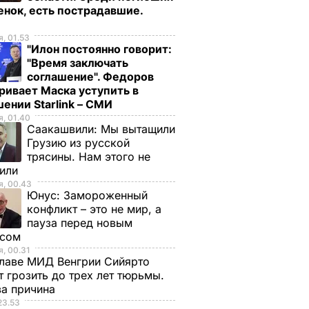
енок, есть пострадавшие.
о
, 01.53
"Илон постоянно говорит:
"Время заключать
соглашение". Федоров
ривает Маска уступить в
ении Starlink – СМИ
, 01.40
Саакашвили:
Мы вытащили
Грузию из русской
трясины. Нам этого не
тили
, 00.43
Юнус:
Замороженный
конфликт – это не мир, а
пауза перед новым
исом
, 00.31
лаве МИД Венгрии Сийярто
 грозить до трех лет тюрьмы.
ва причина
23.53