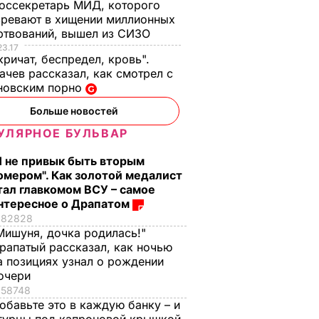
оссекретарь МИД, которого
ревают в хищении миллионных
ртвований, вышел из СИЗО
23.17
кричат, беспредел, кровь".
чев рассказал, как смотрел с
новским порно
Больше новостей
УЛЯРНОЕ БУЛЬВАР
Я не привык быть вторым
омером". Как золотой медалист
тал главкомом ВСУ – самое
нтересное о Драпатом
82828
Мишуня, дочка родилась!"
рапатый рассказал, как ночью
а позициях узнал о рождении
очери
ние
58748
обавьте это в каждую банку – и
ча