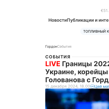
€51
Новости
Публикации и инт
ТОПЛИВНЫЙ К
Гордон
События
СОБЫТИЯ
LIVE
Границы 2022
Украине, корейцы
Голованова с Гор
15 декабря 2024, 18.00
Цей ма