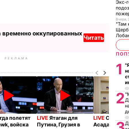
Экс-г
подоз
поже
Вчера, 
"Там 
Щерба
а временно оккупированных
Лоба
Читать
ПОП
РЕКЛАМА
1
"
н
с
и
2
"
Д
н
д
гда полетят
LIVE
Ятаган для
LIVE
Сверже
3
Д
wk, войска
Путина, Грузия в
Асада, встре