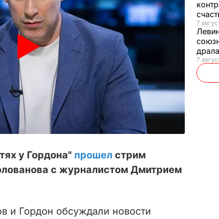
контр
счас
7 авгус
Леви
союзн
драла
7 август
тях у Гордона"
прошел
стрим
олованова с журналистом Дмитрием
ов и Гордон обсуждали новости