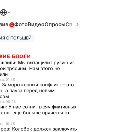
зив
Фото
Видео
Опросы
Спецпроекты
Война в Ук
ИЯ С ПОЛЬШЕЙ
ЖИЕ БЛОГИ
ашвили:
Мы вытащили Грузию из
ой трясины. Нам этого не
тили
та, 01.40
:
Замороженный конфликт – это
р, а пауза перед новым
исом
та, 00.43
рин:
У нас сотни тысяч фиктивных
нтов, еще больше прячется от
та, 19.48
оров:
Колобок должен заключить