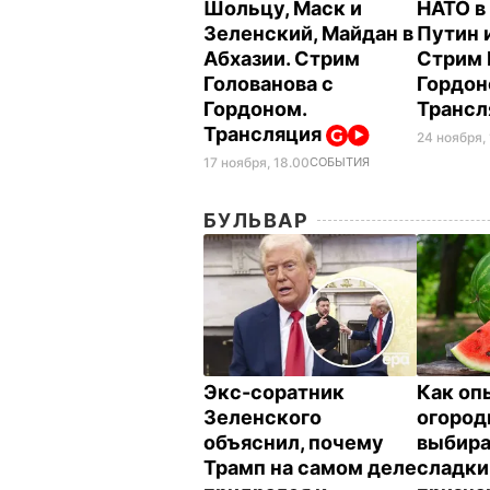
Шольцу, Маск и
НАТО в
Зеленский, Майдан в
Путин 
Абхазии. Стрим
Стрим 
Голованова с
Гордон
Гордоном.
Транс
Трансляция
24 ноября,
17 ноября, 18.00
СОБЫТИЯ
БУЛЬВАР
Экс-соратник
Как оп
Зеленского
огород
объяснил, почему
выбир
Трамп на самом деле
сладки