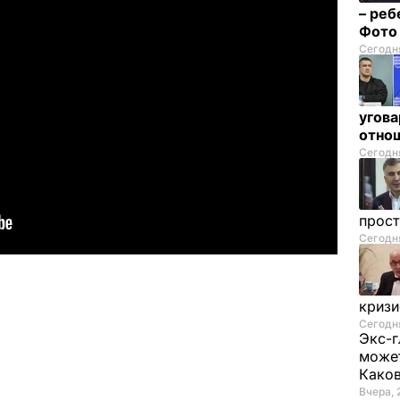
– реб
Фот
Сегодня
угова
отнош
Сегодня
прос
Сегодня
криз
Сегодня
Экс-г
может
Како
Вчера, 