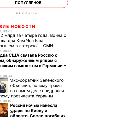
ПОПУЛЯРНОЕ
РЕКЛАМА
ЖИЕ НОВОСТИ
, 09.29
2 млрд за четыре года. Война с
ала для Ким Чен Ына
грышем в лотерею" – СМИ
, 08.55
дка США связала Россию с
ом, обнаруженным рядом с
нским самолетом в Германии –
, 08.33
Экс-соратник Зеленского
объяснил, почему Трамп
на самом деле придрался
тюму президента Украины
, 08.15
Россия ночью нанесла
удары по Киеву и
области. Среди погибших