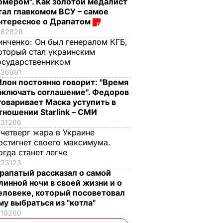
омером". Как золотой медалист
тал главкомом ВСУ – самое
нтересное о Драпатом
82828
инченко:
Он был генералом КГБ,
оторый стал украинским
осударственником
36881
Илон постоянно говорит: "Время
аключать соглашение". Федоров
говаривает Маска уступить в
тношении Starlink – СМИ
31266
 четверг жара в Украине
остигнет своего максимума.
огда станет легче
23123
рапатый рассказал о самой
линной ночи в своей жизни и о
еловеке, который посоветовал
му выбраться из "котла"
19260