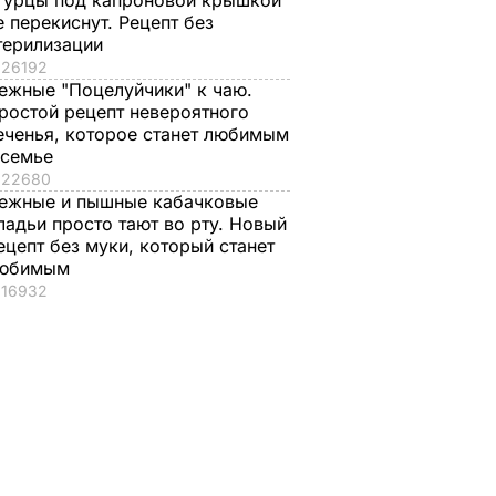
гурцы под капроновой крышкой
е перекиснут. Рецепт без
чание
терилизации
году.
26192
нова с
ежные "Поцелуйчики" к чаю.
ростой рецепт невероятного
еченья, которое станет любимым
 семье
ЫТИЯ
22680
ежные и пышные кабачковые
ладьи просто тают во рту. Новый
ецепт без муки, который станет
юбимым
16932
вроде
Гости думают, что
"Ничего навязывать
пока не
это закуска из
не буду". Драпатый
сеть
ресторана. Как
рассказал, какую
ки
приготовить нежные
профессию выбрал