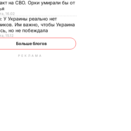
акт на СВО. Орки умирали бы от
тья
та, 16.02
н:
У Украины реально нет
иков. Им важно, чтобы Украина
сь, но не побеждала
а, 15.12
Больше блогов
РЕКЛАМА