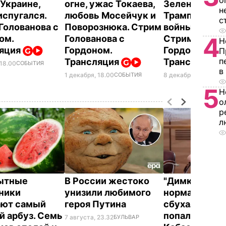
о
 Украине,
огне, ужас Токаева,
Зеленского и
н
испугался.
любовь Мосейчук и
Трампа, окон
с
Голованова с
Поворознюка. Стрим
войны в этом 
4
ом.
Голованова с
Стрим Голова
Н
ляция
Гордоном.
Гордоном.
П
п
Трансляция
Трансляция
 18.00
СОБЫТИЯ
в
1 декабря, 18.00
СОБЫТИЯ
8 декабря, 18.00
СОБ
5
Н
о
р
л
ытные
В России жестоко
"Димка был 
ники
унизили любимого
нормальный, 
ают самый
героя Путина
сбухался". В 
й арбуз. Семь
попали сним
7 августа, 23.32
БУЛЬВАР