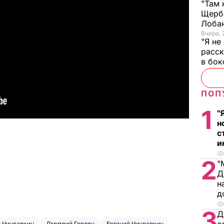
"Там 
Щерба
Лоба
Вчера, 
"Я не
расск
в бо
ПОП
1
"
н
с
и
2
"
Д
н
д
3
Д
й Чичваркин
Дмитрий Гордон
Евгений Чичваркин