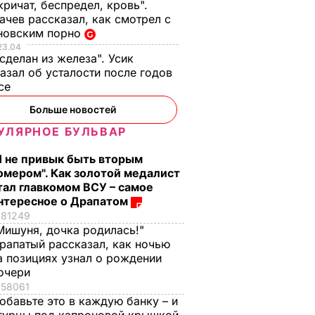
кричат, беспредел, кровь".
чев рассказал, как смотрел с
новским порно
23.04
 сделан из железа". Усик
азал об усталости после годов
ксе
Больше новостей
УЛЯРНОЕ БУЛЬВАР
Я не привык быть вторым
омером". Как золотой медалист
тал главкомом ВСУ – самое
нтересное о Драпатом
81249
Мишуня, дочка родилась!"
рапатый рассказал, как ночью
а позициях узнал о рождении
очери
58061
обавьте это в каждую банку – и