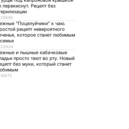
гурцы под капроновой крышкой
е перекиснут. Рецепт без
терилизации
25846
ежные "Поцелуйчики" к чаю.
ростой рецепт невероятного
еченья, которое станет любимым
 семье
22634
ежные и пышные кабачковые
ладьи просто тают во рту. Новый
ецепт без муки, который станет
юбимым
16875
Ф на
одарок
 цен на
рвью