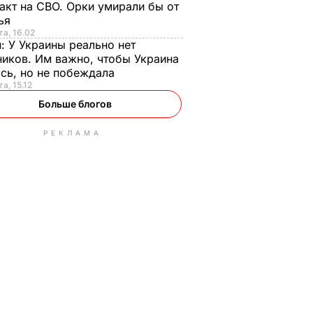
акт на СВО. Орки умирали бы от
тья
та, 16.02
н:
У Украины реально нет
иков. Им важно, чтобы Украина
сь, но не побеждала
а, 15.12
Больше блогов
РЕКЛАМА