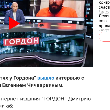
контр
счас
7 авгус
Леви
союзн
драла
7 август
тях у Гордона"
вышло
интервью с
м Евгением Чичваркиным.
интернет-издания "ГОРДОН" Дмитрию
ил об: