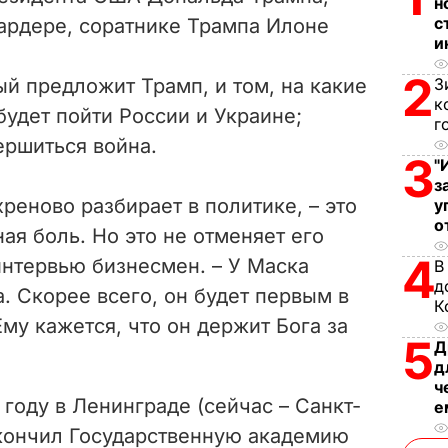
н
i
с
рдере, соратнике Трампа Илоне
и
d
2
й предложит Трамп, и том, на какие
З
e
к
удет пойти России и Украине;
г
ершиться война.
o
3
"
з
 хреново разбирает в политике, – это
у
о
ая боль. Но это не отменяет его
4
 интервью бизнесмен. – У Маска
В
д
. Скорее всего, он будет первым в
К
му кажется, что он держит Бога за
5
Д
д
ч
 году в Ленинграде (сейчас – Санкт-
е
окончил Государственную академию