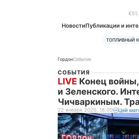
€51
Новости
Публикации и инт
ТОПЛИВНЫЙ К
Гордон
События
СОБЫТИЯ
LIVE
Конец войны
и Зеленского. Инт
Чичваркиным. Тр
22 января 2025, 18.00
Цей мат