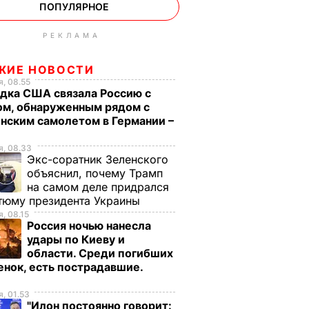
ПОПУЛЯРНОЕ
РЕКЛАМА
ЖИЕ НОВОСТИ
, 08.55
дка США связала Россию с
ом, обнаруженным рядом с
нским самолетом в Германии –
, 08.33
Экс-соратник Зеленского
объяснил, почему Трамп
на самом деле придрался
тюму президента Украины
, 08.15
Россия ночью нанесла
удары по Киеву и
области. Среди погибших
енок, есть пострадавшие.
о
, 01.53
"Илон постоянно говорит: