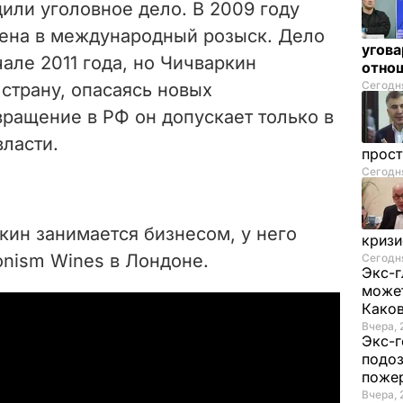
или уголовное дело. В 2009 году
ена в международный розыск. Дело
угова
чале 2011 года, но Чичваркин
отнош
Сегодня
 страну, опасаясь новых
ращение в РФ он допускает только в
ласти.
прос
Сегодня
кин занимается бизнесом, у него
криз
onism Wines в Лондоне.
Сегодня
Экс-г
может
Како
Вчера, 
Экс-г
подоз
поже
Вчера, 