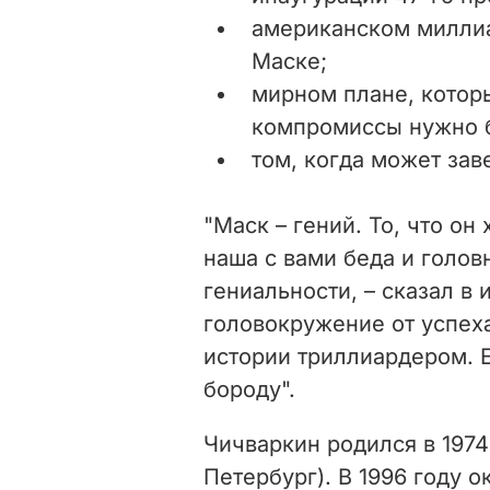
американском миллиа
Маске;
мирном плане, которы
компромиссы нужно б
том, когда может зав
"Маск – гений. То, что он
наша с вами беда и головн
гениальности, – сказал в
головокружение от успеха
истории триллиардером. Е
бороду".
Чичваркин родился в 1974
Петербург). В 1996 году 