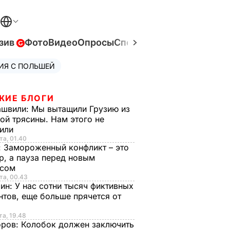
зив
Фото
Видео
Опросы
Спецпроекты
Война в Ук
ИЯ С ПОЛЬШЕЙ
ЖИЕ БЛОГИ
ашвили:
Мы вытащили Грузию из
ой трясины. Нам этого не
тили
та, 01.40
:
Замороженный конфликт – это
р, а пауза перед новым
исом
та, 00.43
рин:
У нас сотни тысяч фиктивных
нтов, еще больше прячется от
та, 19.48
оров:
Колобок должен заключить