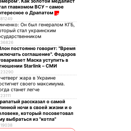
омером". Как золотой медалист
тал главкомом ВСУ – самое
нтересное о Драпатом
81249
инченко:
Он был генералом КГБ,
оторый стал украинским
осударственником
36826
Илон постоянно говорит: "Время
аключать соглашение". Федоров
говаривает Маска уступить в
тношении Starlink – СМИ
23290
 четверг жара в Украине
остигнет своего максимума.
огда станет легче
23111
рапатый рассказал о самой
линной ночи в своей жизни и о
еловеке, который посоветовал
му выбраться из "котла"
19038