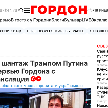
.67
$44.76
+18 КИЕВ
ервью
В гостях у Гордона
Блоги
Бульвар
LIVE
Эксклю
РИЗИС В РФ
ПЕРЕГОВОРЫ О МИРЕ В УКРАИНЕ
ОТНОШЕН
СВЕ
Саак
русск
прос
, шантаж Трампом Путина
8 авгус
Юнус
ервью Гордона с
не ми
ансляция
криз
8 авгус
еріал також можна прочитати українською
Каза
студе
ТЦК
7 авгус
Невз