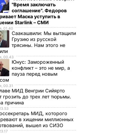
"Время заключать
соглашение". Федоров
ривает Маска уступить в
ении Starlink – СМИ
, 01.40
Саакашвили:
Мы вытащили
Грузию из русской
трясины. Нам этого не
тили
, 00.43
Юнус:
Замороженный
конфликт – это не мир, а
пауза перед новым
исом
, 00.31
лаве МИД Венгрии Сийярто
 грозить до трех лет тюрьмы.
ва причина
23.53
оссекретарь МИД, которого
ревают в хищении миллионных
ртвований, вышел из СИЗО
23.17