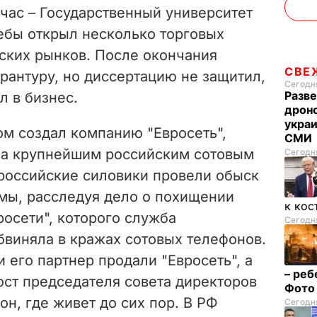
час – Государственный университет
чебы открыл несколько торговых
вских рынков. После окончания
СВЕ
рантуру, но диссертацию не защитил,
Сегодня
Разве
л в бизнес.
дрон
украи
гом создал компанию "Евросеть",
СМИ
ла крупнейшим российским сотовым
Сегодня
 российские силовики провели обыск
мы, расследуя дело о похищении
к кос
осети", которого служба
Сегодня
бвиняла в кражах сотовых телефонов.
и его партнер продали "Евросеть", а
– реб
ост председателя совета директоров
Фот
он, где живет до сих пор. В РФ
Сегодня