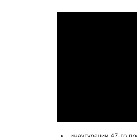
инаугурации 47-го п