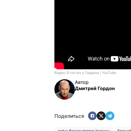
Автор
Дмитрий Гордон
Поделиться
война России против Украины
Евгени