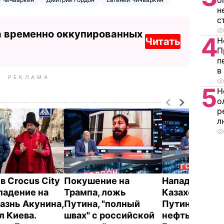
о
н
с
а временно оккупированных
4
Читать
Н
П
п
в
РЕКЛАМА
5
Н
о
р
л
в Crocus City
Покушение на
Нападение Р
ападение на
Трампа, ложь
Казахстан, п
казнь Акунина,
Путина, "полный
Путину, обвал
л Киева.
швах" с российской
нефть. Инте