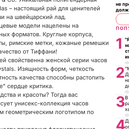
не п
las – настоящий рай для ценителей
долж
и на швейцарский лад.
цевые модели нацелены на
ПОП
ных форматов. Круглые корпуса,
1
"
ы, римские метки, кожаные ремешки
н
качество от Тиффани!
с
и
ней свойственна женской серии часов
2
ystals. Изящность форм, четкость
"
Д
тность качества способны растопить
н
е" сердце критика.
д
ства и красоты? Тогда вас
3
В
сует унисекс-коллекция часов
р
х
м геометрическим логотипом по
4
Д
о