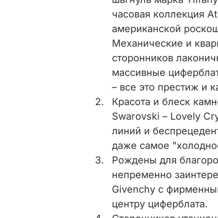
часовая коллекция At
американской роскош
Механические и квар
сторонников лаконич
массивные циферблат
– все это престиж и 
Красота и блеск кам
Swarovski – Lovely Cr
линий и беспрецеден
даже самое "холодно
Рождены для благород
непременно заинтере
Givenchy с фирменны
центру циферблата.