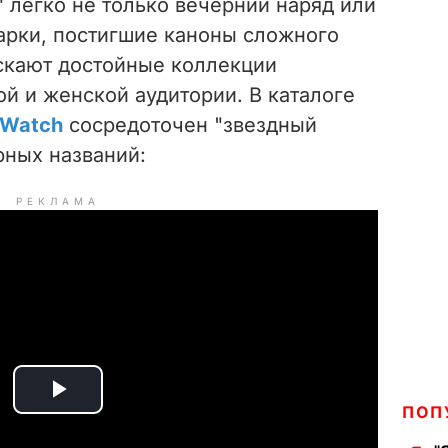
" легко не только вечерний наряд или
рки, постигшие каноны сложного
ускают достойные коллекции
й и женской аудитории. В каталоге
-Watch
сосредоточен "звездный
рных названий:
РЕКЛАМА
P
ПОП