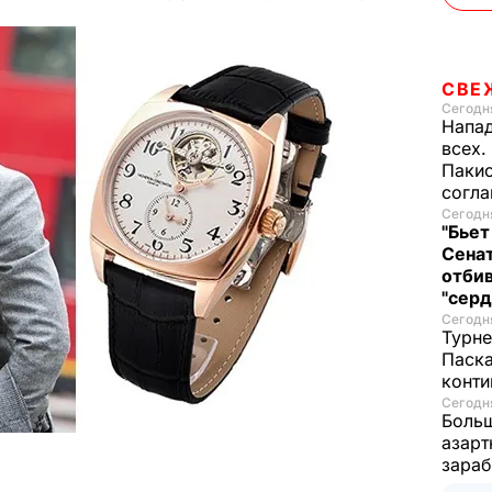
СВЕ
Сегодня
Напад
всех.
Пакис
согл
Сегодня
"Бьет
Сенат
отбив
"серд
Сегодня
Турне
Паска
конти
Сегодня
Больш
азарт
зараб