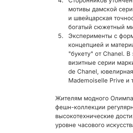
Сторонников утончен
мотивы дамской сери
и швейцарская точнос
богатый сюжетный ми
Эксперименты с форм
концепцией и матери
"букету" от Chanel. 
визитные серии марки
de Chanel, ювелирная 
Mademoiselle Prive и т
Жителям модного Олимпа з
фешн-коллекции регулярн
высокотехнические дости
уровне часового искусств