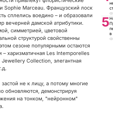
ности привлекут флористические
н
и Sophie Marceau. Французский лоск
с
ть сплелись воедино – и образовали
5
Н
р вечерней дамской атрибутики.
П
п
ой, симметрией, цветовой
в
альной структурой свойственны
В этом сезоне популярными остаются
 – харизматичная Les Intemporelles
Jewellery Collection, элегантная
.д.
астой не к лицу, а потому многие
о обновляются, демонстрируя
жения на тонком, "нейронном"
а.