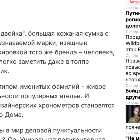
Акту
Сегодня
Путин
регио
доле
Сегодня
двойка", большая кожаная сумка с
Прода
 узнаваемой марки, изящные
Wildb
атак 
ировкой того же бренда – человека,
Сегодня
Прави
легко заметить даже в толпе
повы
ик.
во вр
необх
типом именитых фамилий – живое
Сегодня
Бойцо
ьности популярных ателье. И
друг
Сегодня
изайнерских хронометров
становятс
я
о Дома.
пряче
ы в мир деловой пунктуальности
Сегодня
"Не м
y & Co. Уникальная полигендерная