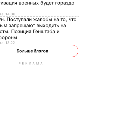
ивация военных будет гораздо
та, 14.06
ун:
Поступали жалобы на то, что
ым запрещают выходить на
сты. Позиция Генштаба и
бороны
та, 13.22
Больше блогов
РЕКЛАМА