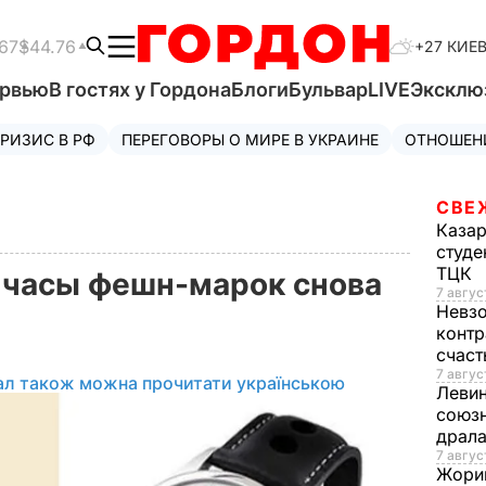
67
$44.76
+27 КИЕ
ервью
В гостях у Гордона
Блоги
Бульвар
LIVE
Эксклю
РИЗИС В РФ
ПЕРЕГОВОРЫ О МИРЕ В УКРАИНЕ
ОТНОШЕН
СВЕ
Каза
студе
ТЦК
: часы фешн-марок снова
7 авгус
Невз
контр
счас
7 авгус
ал також можна прочитати українською
Леви
союзн
драла
7 август
Жори