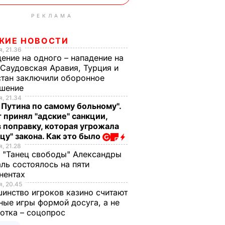
РЕКЛАМА
ЖИЕ НОВОСТИ
, 21.36
ение на одного – нападение на
 Саудовская Аравия, Турция и
тан заключили оборонное
ашение
, 21.34
 Путина по самому больному".
 принял "адские" санкции,
 поправку, которая угрожала
цу" закона. Как это было
, 21.28
 "Танец свободы" Александры
ль состоялось на пяти
нентах
, 20.45
инство игроков казино считают
ные игры формой досуга, а не
отка – соцопрос