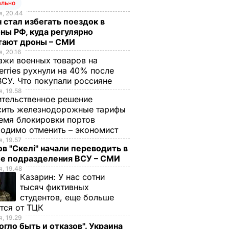
ально
, 20.44
 стал избегать поездок в
ны РФ, куда регулярно
тают дроны – СМИ
, 20.16
жи военных товаров на
erries рухнули на 40% после
ВСУ. Что покупали россияне
, 19.58
тельственное решение
сить железнодорожные тарифы
емя блокировки портов
одимо отменить – экономист
, 19.57
в "Скелі" начали переводить в
ие подразделения ВСУ – СМИ
, 19.48
Казарин:
У нас сотни
тысяч фиктивных
студентов, еще больше
тся от ТЦК
, 19.29
огло быть и отказов". Украина