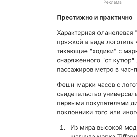
Престижно и практично
Характерная фланелевая "
пряжкой в виде логотипа
тикающие "ходики" с марк
снаряженного "от кутюр" 
пассажиров метро в час-п
Фешн-марки часов с лого
свидетельство универсал
первыми покупателями д
поклонники того или иног
Из мира высокой мод
шагнула марка Tiffan