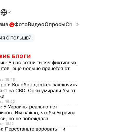
В
зив
Фото
Видео
Опросы
Спецпроекты
Война в Ук
ИЯ С ПОЛЬШЕЙ
ЖИЕ БЛОГИ
рин:
У нас сотни тысяч фиктивных
нтов, еще больше прячется от
та, 19.48
оров:
Колобок должен заключить
акт на СВО. Орки умирали бы от
тья
та, 16.02
н:
У Украины реально нет
иков. Им важно, чтобы Украина
сь, но не побеждала
а, 15.12
н:
Перестаньте воровать – и