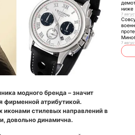
демот
ниже
7 авгус
Совс
военн
проте
Мино
7 авгус
нника модного бренда – значит
я фирменной атрибутикой.
х иконами стилевых направлений в
и, довольно динамична.