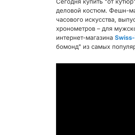
Сегодня купить "от кутюр
деловой костюм. Фешн-ма
часового искусства, вып
хронометров – для мужско
интернет-магазина
Swiss
бомонд" из самых популя