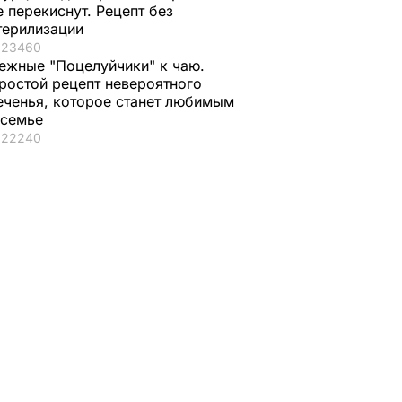
е перекиснут. Рецепт без
терилизации
23460
ежные "Поцелуйчики" к чаю.
ростой рецепт невероятного
еченья, которое станет любимым
 семье
22240