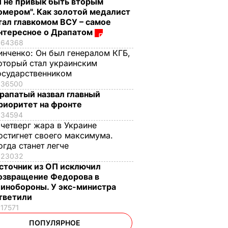
Я не привык быть вторым
омером". Как золотой медалист
тал главкомом ВСУ – самое
нтересное о Драпатом
64368
инченко:
Он был генералом КГБ,
оторый стал украинским
осударственником
36500
рапатый назвал главный
риоритет на фронте
34594
 четверг жара в Украине
остигнет своего максимума.
огда станет легче
23032
сточник из ОП исключил
озвращение Федорова в
инобороны. У экс-министра
тветили
17571
ПОПУЛЯРНОЕ