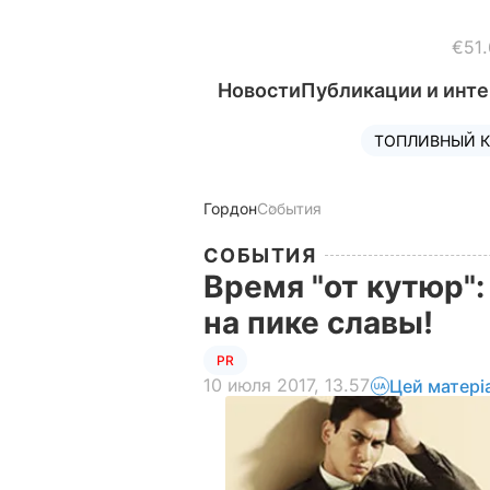
€51.
Новости
Публикации и инт
ТОПЛИВНЫЙ К
Гордон
События
СОБЫТИЯ
Время "от кутюр"
на пике славы!
PR
10 июля 2017, 13.57
Цей матері