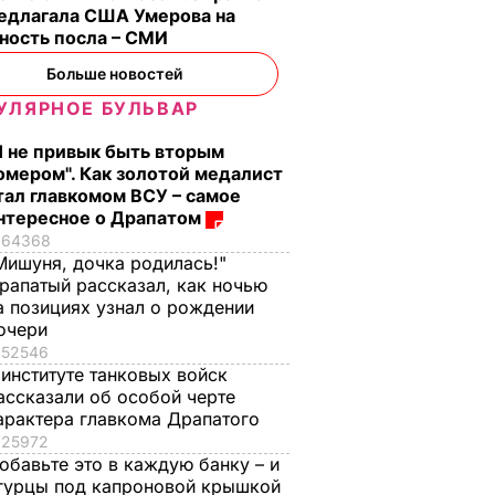
редлагала США Умерова на
ность посла – СМИ
Больше новостей
УЛЯРНОЕ БУЛЬВАР
Я не привык быть вторым
омером". Как золотой медалист
тал главкомом ВСУ – самое
нтересное о Драпатом
64368
Мишуня, дочка родилась!"
рапатый рассказал, как ночью
а позициях узнал о рождении
очери
52546
 институте танковых войск
ассказали об особой черте
арактера главкома Драпатого
25972
обавьте это в каждую банку – и
гурцы под капроновой крышкой