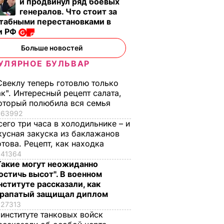
и продвинул ряд боевых
генералов. Что стоит за
табными перестановками в
и РФ
Больше новостей
УЛЯРНОЕ БУЛЬВАР
, что
"Хрустящие
Жену Роналду
.
снаружи и нежные
назвали толстой. Ч
Свеклу теперь готовлю только
нейшей
внутри". Самые
сказал ее обидчик
ак". Интересный рецепт салата,
вкусные жареные
футболист
оторый полюбила вся семья
кабачки
63992
ВАР
6 августа, 17.50
БУЛЬВАР
сего три часа в холодильнике – и
6 августа, 18.09
БУЛЬВАР
кусная закуска из баклажанов
отова. Рецепт, как находка
41364
Такие могут неожиданно
остичь высот". В военном
нституте рассказали, как
рапатый защищал диплом
27313
 институте танковых войск