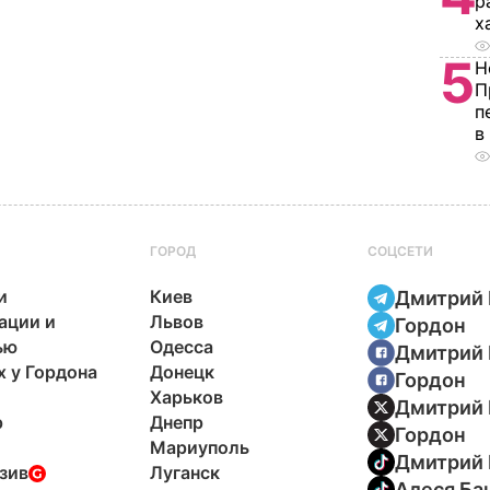
р
х
5
Н
П
п
в
ГОРОД
СОЦСЕТИ
и
Киев
Дмитрий 
ации и
Львов
Гордон
ью
Одесса
Дмитрий 
х у Гордона
Донецк
Гордон
Харьков
Дмитрий 
р
Днепр
Гордон
Мариуполь
Дмитрий 
зив
Луганск
Алеся Ба