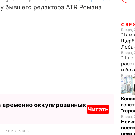
 у бывшего редактора ATR Романа
СВЕ
Вчера, 
"Там 
Щерба
Лоба
Вчера, 
"Я не
расск
в бо
Вчера, 
Кова
а временно оккупированных
генет
Читать
"гер
Вчера, 
Неиз
военн
РЕКЛАМА
ремон