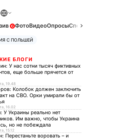
В
зив
Фото
Видео
Опросы
Спецпроекты
Война в Ук
ИЯ С ПОЛЬШЕЙ
ЖИЕ БЛОГИ
рин:
У нас сотни тысяч фиктивных
нтов, еще больше прячется от
та, 19.48
оров:
Колобок должен заключить
акт на СВО. Орки умирали бы от
тья
та, 16.02
н:
У Украины реально нет
иков. Им важно, чтобы Украина
сь, но не побеждала
а, 15.12
н:
Перестаньте воровать – и