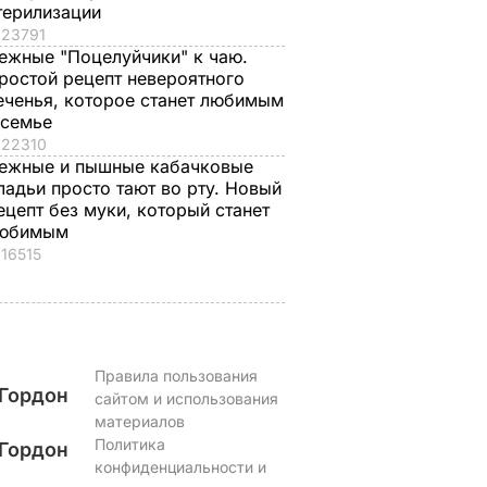
терилизации
23791
ежные "Поцелуйчики" к чаю.
ростой рецепт невероятного
еченья, которое станет любимым
 семье
22310
ежные и пышные кабачковые
ладьи просто тают во рту. Новый
ецепт без муки, который станет
юбимым
16515
Правила пользования
Гордон
сайтом и использования
материалов
Политика
Гордон
конфиденциальности и