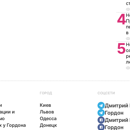
с
4
Н
П
п
в
5
Н
о
р
л
ГОРОД
СОЦСЕТИ
и
Киев
Дмитрий 
ации и
Львов
Гордон
ью
Одесса
Дмитрий 
х у Гордона
Донецк
Гордон