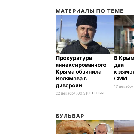
МАТЕРИАЛЫ ПО ТЕМЕ
Прокуратура
В Крым
аннексированного
два
Крыма обвинила
крымск
Ислямова в
СМИ
диверсии
17 декабря
22 декабря, 00.31
СОБЫТИЯ
БУЛЬВАР