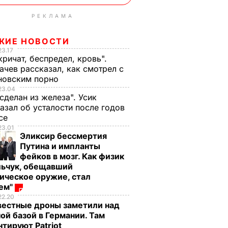
РЕКЛАМА
ЖИЕ НОВОСТИ
23.17
кричат, беспредел, кровь".
чев рассказал, как смотрел с
новским порно
23.04
 сделан из железа". Усик
азал об усталости после годов
ксе
23.01
Эликсир бессмертия
Путина и импланты
фейков в мозг. Как физик
льчук, обещавший
ическое оружие, стал
оем"
22.20
вестные дроны заметили над
ой базой в Германии. Там
тируют Patriot