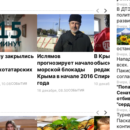
Вчера, 
В ДТЭ
полит
разви
Вчера, 
остан
Вчера, 
у закрылись
Ислямов
В Крыму про
Напад
прогнозирует начало
обыск у быв
всех.
отатарских
морской блокады
редактора A
Пакис
Крыма в начале 2016
Спиридонов
согл
года
Вчера, 
, 10.08
СОБЫТИЯ
10 декабря, 09.42
СО
"Попа
16 декабря, 08.50
СОБЫТИЯ
Сенат
отбив
"серд
Вчера, 
Турне
Паска
конти