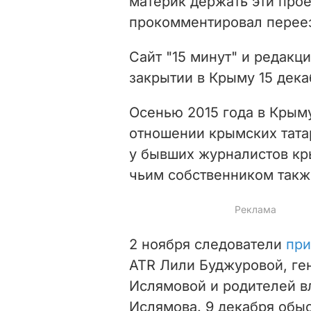
материк держать эти прое
прокомментировал переез
Сайт "15 минут" и редакц
закрытии в Крыму 15 дека
Осенью 2015 года в Крым
отношении крымских татар
у бывших журналистов кр
чьим собственником такж
2 ноября следователи
пр
АТR Лили Буджуровой, ге
Ислямовой и родителей в
Ислямова. 9 декабря обы