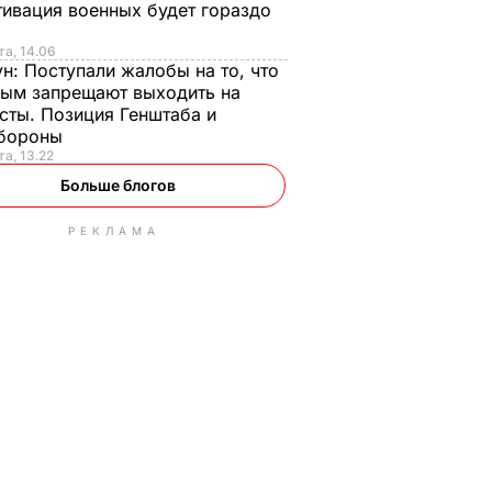
ивация военных будет гораздо
та, 14.06
ун:
Поступали жалобы на то, что
ым запрещают выходить на
сты. Позиция Генштаба и
бороны
та, 13.22
Больше блогов
РЕКЛАМА