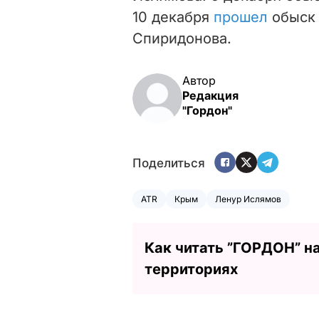
10 декабря
прошел
обыск
Спиридонова.
Автор
Редакция
"Гордон"
Поделиться
ATR
Крым
Ленур Ислямов
Как читать ”ГОРДОН” н
территориях