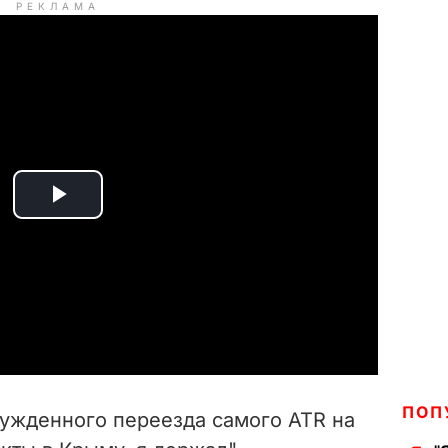
РЕКЛАМА
P
l
a
y
V
ПОП
нужденного переезда самого ATR на
i