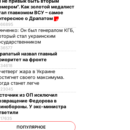
Я не привык быть вторым
омером". Как золотой медалист
тал главкомом ВСУ – самое
нтересное о Драпатом
66895
инченко:
Он был генералом КГБ,
оторый стал украинским
осударственником
36577
рапатый назвал главный
риоритет на фронте
34618
 четверг жара в Украине
остигнет своего максимума.
огда станет легче
23045
сточник из ОП исключил
озвращение Федорова в
инобороны. У экс-министра
тветили
17635
ПОПУЛЯРНОЕ