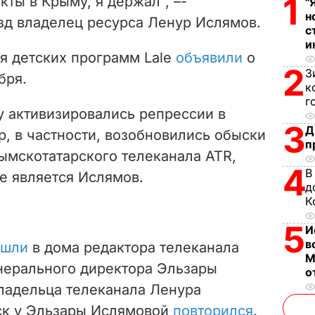
1
кты в Крыму, я держал", –-
"
н
д владелец ресурса Ленур Ислямов.
d
с
и
e
ия детских программ Lale
объявили
о
2
З
бря.
o
к
г
у активизировались репрессии в
3
Д
, в частности, возобновились обыски
п
ымскотатарского телеканала ATR,
4
В
е является Ислямов.
д
К
5
И
в
ишли
в дома редактора телеканала
М
нерального директора Эльзары
о
ладельца телеканала Ленура
ск у Эльзары Ислямовой
повторился
.