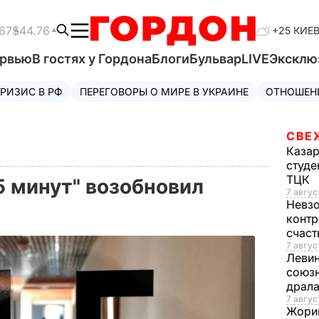
67
$44.76
+25 КИЕ
ервью
В гостях у Гордона
Блоги
Бульвар
LIVE
Эксклю
РИЗИС В РФ
ПЕРЕГОВОРЫ О МИРЕ В УКРАИНЕ
ОТНОШЕН
СВЕ
Каза
студе
ТЦК
5 минут" возобновил
7 авгус
Невз
а
контр
счас
7 авгус
Леви
союзн
драла
7 август
Жори