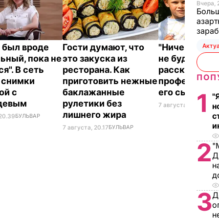
Вчера, 
Больш
азарт
зараб
 был вроде
Гости думают, что
"Ничего навя
Акту
ьный, пока не
это закуска из
не буду". Др
я". В сеть
ресторана. Как
рассказал, к
ПОП
 снимки
приготовить нежные
профессию в
ой с
баклажанные
его сын
1
"
девым
рулетики без
7 августа, 19.44
БУЛ
н
лишнего жира
с
 20.39
БУЛЬВАР
и
7 августа, 20.17
БУЛЬВАР
2
"
Д
н
д
3
Д
о
н