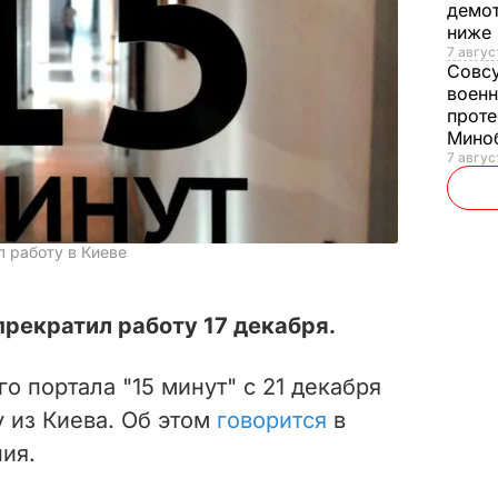
демот
ниже
7 авгус
Совс
военн
проте
Мино
7 авгус
л работу в Киеве
прекратил работу 17 декабря.
 портала "15 минут" с 21 декабря
 из Киева. Об этом
говорится
в
ия.