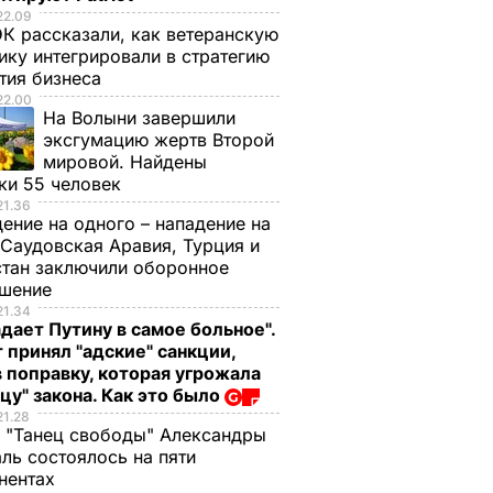
22.09
К рассказали, как ветеранскую
ику интегрировали в стратегию
тия бизнеса
22.00
На Волыни завершили
эксгумацию жертв Второй
мировой. Найдены
ки 55 человек
21.36
водят
В Симферополе
Поклонская: На
ение на одного – нападение на
шего
проходит обыск у
имущество
 Саудовская Аравия, Турция и
TR
экс-гендиректора
организатора
тан заключили оборонное
а
телеканала ATR
блокады Крыма
ашение
Ислямовой
Ислямова наложен
21.34
БЫТИЯ
дает Путину в самое больное".
арест
9 декабря, 09.04
СОБЫТИЯ
 принял "адские" санкции,
3 декабря, 11.47
СОБЫТИЯ
 поправку, которая угрожала
цу" закона. Как это было
21.28
 "Танец свободы" Александры
ль состоялось на пяти
нентах