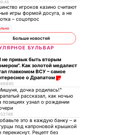
20.45
инство игроков казино считают
ные игры формой досуга, а не
отка – соцопрос
зывать
Смешайте это с
Три важных шага – 
ально
апатый
мукой – и целая гора
ваш салат из свекл
Больше новостей
акую
мягких, словно пух,
будет невероятны
УЛЯРНОЕ БУЛЬВАР
ыбрал
пирожков готова.
7 августа, 17.29
БУЛЬВАР
Самый лучший
Я не привык быть вторым
рецепт
ЬВАР
омером". Как золотой медалист
тал главкомом ВСУ – самое
7 августа, 18.16
БУЛЬВАР
нтересное о Драпатом
66895
Мишуня, дочка родилась!"
рапатый рассказал, как ночью
а позициях узнал о рождении
очери
53748
обавьте это в каждую банку – и
гурцы под капроновой крышкой
е перекиснут. Рецепт без