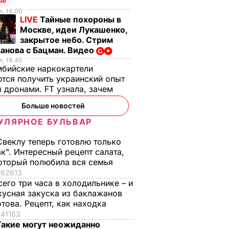
ие
, 19.00
LIVE
Тайные похороны в
Москве, идеи Лукашенко,
закрытое небо. Стрим
анова с Бацман. Видео
, 18.45
бийские наркокартели
тся получить украинский опыт
 дронами. FT узнала, зачем
Больше новостей
УЛЯРНОЕ БУЛЬВАР
Свеклу теперь готовлю только
ак". Интересный рецепт салата,
оторый полюбила вся семья
62613
сего три часа в холодильнике – и
 III на
Галета с
"Какая мама, такие 
кусная закуска из баклажанов
помидорами
дети". В сети
отова. Рецепт, как находка
ал 45-
готовится легко, а
комментируют
41163
принца
получается – как в
новое видео
Такие могут неожиданно