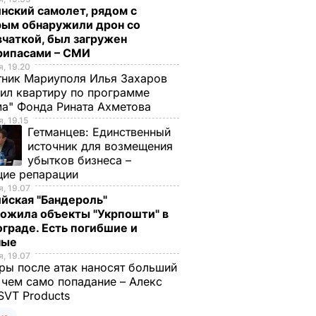
нский самолет, рядом с
рым обнаружили дрон со
чаткой, был загружен
рипасами – СМИ
, 19.20
ник Мариуполя Илья Захаров
ил квартиру по программе
а" Фонда Рината Ахметова
, 19.15
Гетманцев:
Единственный
источник для возмещения
убытков бизнеса –
щие репарации
, 19.07
йская "Бандероль"
ожила объекты "Укрпошти" в
граде. Есть погибшие и
ные
, 19.07
ы после атак наносят больший
 чем само попадание – Алекс
SVT Products