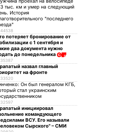
ужчина проехал на велосипеде
,3 тыс. км и умер на следующий
ень. История
лаготворительного "последнего
аезда"
44538
то потеряет бронирование от
обилизации с 1 сентября и
акие два документа нужно
одать до понедельника
35387
рапатый назвал главный
риоритет на фронте
33520
инченко:
Он был генералом КГБ,
оторый стал украинским
осударственником
32597
рапатый инициировал
вольнение командующего
едсилами ВСУ. Его называли
человеком Сырского" – СМИ
29820