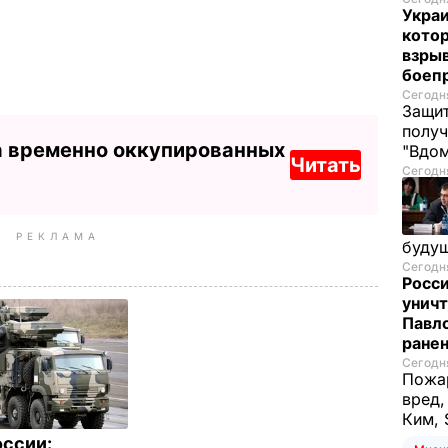
Украи
кото
взрыв
боеп
Сегодня
Защит
получ
а временно оккупированных
"Вдом
Читать
Сегодня
РЕКЛАМА
буду
Сегодня
Росси
уничт
Павло
ране
Сегодня
Пожар
вред,
Ким, 
ссии: