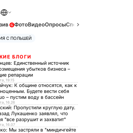
В
зив
Фото
Видео
Опросы
Спецпроекты
Война в Ук
ИЯ С ПОЛЬШЕЙ
ЖИЕ БЛОГИ
нцев:
Единственный источник
озмещения убытков бизнеса –
щие репарации
та, 19.15
ийчук:
К общине относятся, как к
ноценным. Будете вести себя
о – пустим воду в бассейн
та, 16.26
ский:
Пропустили круглую дату.
азад Лукашенко заявлял, что
я "все разрушит и захватит"
та, 16.07
нко:
Мы застряли в "миндичгейте