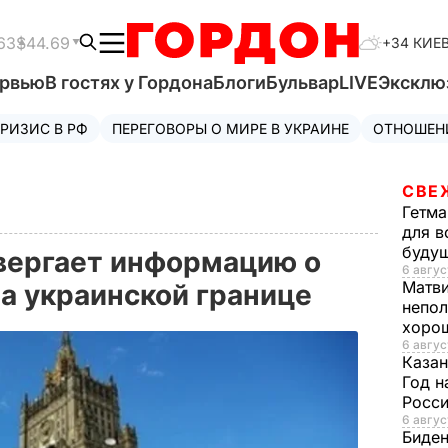
63
$44.69
+34 КИЕ
ервью
В гостях у Гордона
Блоги
Бульвар
LIVE
Эксклю
РИЗИС В РФ
ПЕРЕГОВОРЫ О МИРЕ В УКРАИНЕ
ОТНОШЕН
СВЕ
Гетма
для в
буду
вергает информацию о
6 авгус
Матв
на украинской границе
непол
хорош
6 авгус
Казан
Год н
Росси
6 авгус
Биде