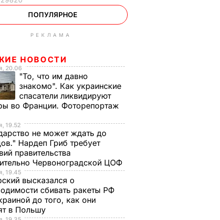
ПОПУЛЯРНОЕ
РЕКЛАМА
ЖИЕ НОВОСТИ
, 20.06
"То, что им давно
знакомо". Как украинские
спасатели ликвидируют
ры во Франции. Фоторепортаж
, 19.52
дарство не может ждать до
ов." Нардеп Гриб требует
вий правительства
сительно Червоноградской ЦОФ
, 19.45
ский высказался о
одимости сбивать ракеты РФ
краиной до того, как они
ят в Польшу
, 19.35