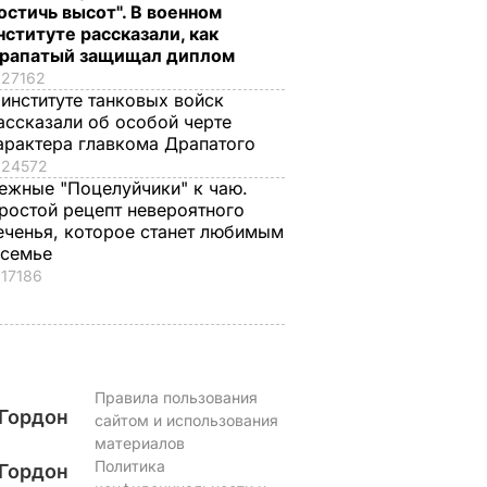
остичь высот". В военном
оздравил
ресторане. Рецепт
Орбакайте со всем
нституте рассказали, как
понравится всей
ее детьми
рапатый защищал диплом
семье
ЬВАР
6 августа, 14.32
БУЛЬВАР
27162
6 августа, 15.45
БУЛЬВАР
 институте танковых войск
ассказали об особой черте
арактера главкома Драпатого
24572
ежные "Поцелуйчики" к чаю.
ростой рецепт невероятного
еченья, которое станет любимым
 семье
17186
Правила пользования
Гордон
сайтом и использования
материалов
Политика
Гордон