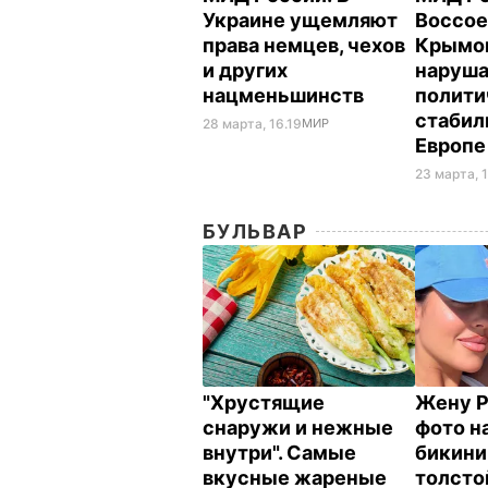
Украине ущемляют
Воссое
права немцев, чехов
Крымо
и других
наруша
нацменьшинств
полит
стабил
28 марта, 16.19
МИР
Европ
23 марта, 1
БУЛЬВАР
"Хрустящие
Жену Р
снаружи и нежные
фото на
внутри". Самые
бикини
вкусные жареные
толсто