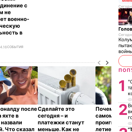
Мнен
динение с
Сегодня
м не
ет военно-
ическую
Голов
ьность в
Сегодня
е
Колум
пытаю
4.16
СОБЫТИЯ
войны
ПОП
1
"
т
к
2
В
оналду после
Сделайте это
Почему Чарльз
в
 яхте в
сегодня – и
самом деле
г
 назвали
платежки станут
проигнориров
й. Что сказал
меньше. Как не
летие жены 
"