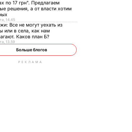
ах по 17 грн". Предлагаем
ые решения, а от власти хотим
ных
та, 14.45
нжи:
Все не могут уехать из
ы или в села, как нам
агают. Каков план Б?
та, 13.59
Больше блогов
РЕКЛАМА