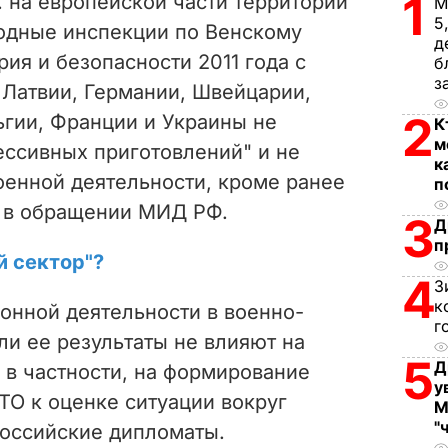
1
. на европейской части территории
М
i
5
одные инспекции по Венскому
д
ия и безопасности 2011 года с
d
б
з
 Латвии, Германии, Швейцарии,
e
2
ьгии, Франции и Украины не
К
м
ессивных приготовлений" и не
o
к
оенной деятельности, кроме ранее
п
 в обращении МИД РФ.
3
Д
п
й сектор"?
4
З
к
онной деятельности в военно-
г
ли ее результаты не влияют на
5
Д
 в частности, на формирование
у
ТО к оценке ситуации вокруг
М
"
оссийские дипломаты.