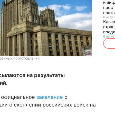
и яйц
прост
слож
6 авгус
Каза
стран
предл
6 авгус
оенных приготовлений
сылаются на результаты
ий.
 официальное
заявление
с
и о скоплении российских войск на