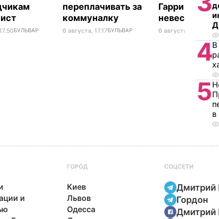
3
д
дчикам
переплачивать за
Гарри и не п
и
лист
коммуналку
невестку
Д
17.50
БУЛЬВАР
6 августа, 17.17
БУЛЬВАР
6 августа, 16.28
БУЛ
4
В
р
х
5
Н
П
п
в
ГОРОД
СОЦСЕТИ
и
Киев
Дмитрий 
ации и
Львов
Гордон
ью
Одесса
Дмитрий 