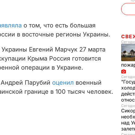
аявляла
о том, что есть большая
оссии в восточные регионы Украины.
СВЕ
Сегодня
Украины Евгений Марчук 27 марта
ккупации Крыма Россия готовится
пожа
оенной операции в Украине.
Сегодня
"Госу
 Андрей Парубий
оценил
военный
холод
аинской границе в 100 тысяч человек.
дейст
отно
Сегодня
Сикор
необх
над У
залет
Сегодня