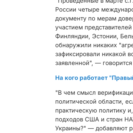
"
Проведенные в марте с.г
России четыре междунар
документу по мерам довер
участием представителей
Финляндии, Эстонии, Бел
обнаружили никаких "агр
зафиксировали никакой в
заявленной",
— говорится
На кого работает "Правы
"
В чем смысл верификаци
политической области, ес
практическую политику и,
подходов США и стран НА
Украины?" — добавляют р