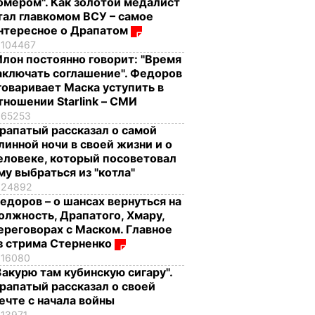
омером". Как золотой медалист
тал главкомом ВСУ – самое
нтересное о Драпатом
104467
Илон постоянно говорит: "Время
аключать соглашение". Федоров
говаривает Маска уступить в
тношении Starlink – СМИ
65253
рапатый рассказал о самой
линной ночи в своей жизни и о
еловеке, который посоветовал
му выбраться из "котла"
24892
едоров – о шансах вернуться на
олжность, Драпатого, Хмару,
ереговорах с Маском. Главное
з стрима Стерненко
16080
Закурю там кубинскую сигару".
рапатый рассказал о своей
ечте с начала войны
13971