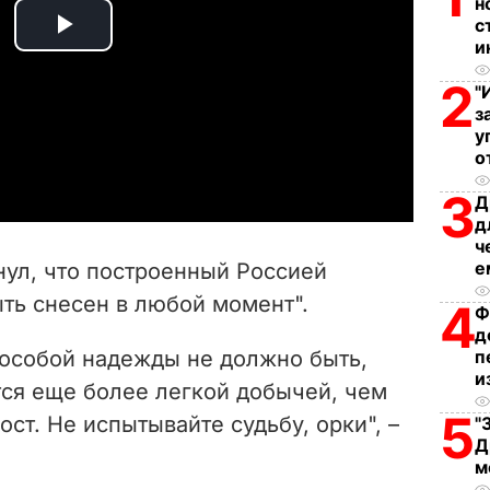
н
с
P
и
2
l
"
з
у
a
о
y
3
Д
д
V
ч
е
ул, что построенный Россией
i
ть снесен в любой момент".
4
Ф
д
d
особой надежды не должно быть,
п
и
e
ся еще более легкой добычей, чем
5
ст. Не испытывайте судьбу, орки", –
"
o
Д
м