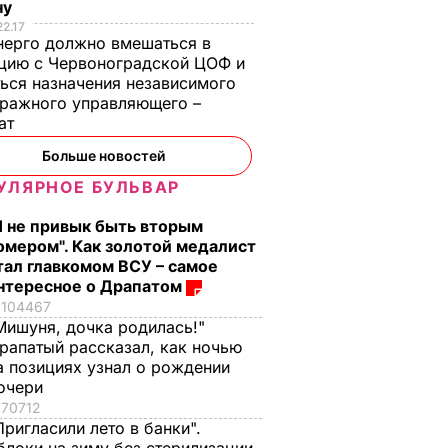
ну
22.17
ерго должно вмешаться в
цию с Червоноградской ЦОФ и
ься назначения независимого
ражного управляющего –
тат
Больше новостей
УЛЯРНОЕ БУЛЬВАР
Я не привык быть вторым
омером". Как золотой медалист
тал главкомом ВСУ – самое
нтересное о Драпатом
104467
Мишуня, дочка родилась!"
рапатый рассказал, как ночью
а позициях узнал о рождении
очери
70712
Пригласили лето в банки".