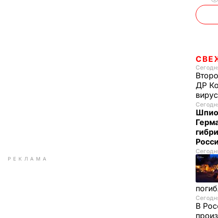
СВЕ
Сегодня
Второ
ДР Ко
вирус
Сегодня
Шпион
Герм
гибри
Росс
Сегодня
РЕКЛАМА
погиб
Сегодня
В Рос
произ