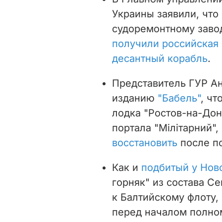
Украины заявили, что 
судоремонтному заво
получили российская
десантный корабль
.
Представитель ГУР А
изданию
"Бабель"
, ч
лодка "Ростов-на-Дон
портала "Мілітарний"
восстановить
после п
Как и
подбитый у Нов
горняк" из состава С
к Балтийскому флоту
перед началом полно