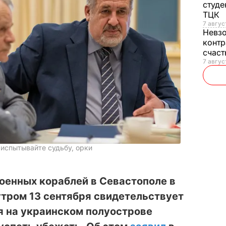
студе
ТЦК
7 авгус
Невз
контр
счас
7 авгус
 испытывайте судьбу, орки
оенных кораблей в Севастополе в
тром 13 сентября свидетельствует
ся на украинском полуострове