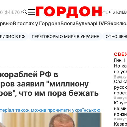
61
$44.76
+16 КИЕВ
ервью
В гостях у Гордона
Блоги
Бульвар
LIVE
Эксклю
РИЗИС В РФ
ПЕРЕГОВОРЫ О МИРЕ В УКРАИНЕ
ОТНОШЕН
СВЕ
Гин:
Н
Но ка
не у
кораблей РФ в
9 авгус
Саак
ров заявил "миллиону
русск
ов", что им пора бежать
прос
8 авгус
Юнус
не ми
теріал також можна прочитати українською
криз
8 авгус
Каза