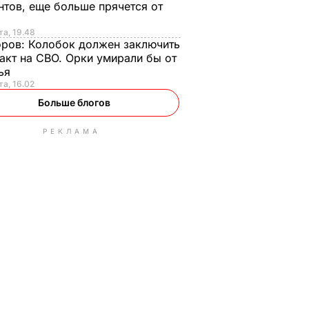
нтов, еще больше прячется от
та, 19.48
оров:
Колобок должен заключить
акт на СВО. Орки умирали бы от
тья
та, 16.02
Больше блогов
РЕКЛАМА