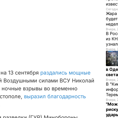
изве
Сегодня
Жара 
будет
неде
Вчера, 
В Рос
из К
узнал
Вчера, 
в Оде
 на 13 сентября
раздались мощные
свет
й Воздушными силами ВСУ Николай
Вчера, 
В "Ки
 ночные взрывы во временно
инфор
Терем
стополе,
выразил благодарность
Вчера, 
.
"Мож
риску
удары
и разведки (ГУР) Минобороны