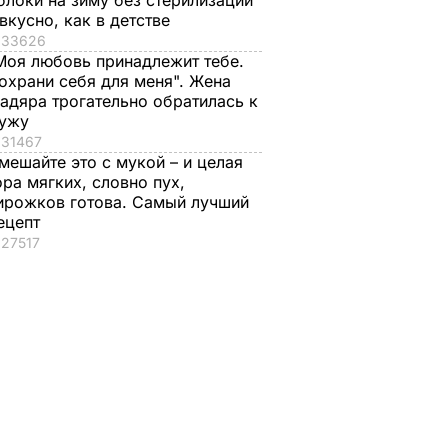
блоки на зиму без стерилизации
 вкусно, как в детстве
33626
Моя любовь принадлежит тебе.
охрани себя для меня". Жена
адяра трогательно обратилась к
ужу
31467
мешайте это с мукой – и целая
ора мягких, словно пух,
ирожков готова. Самый лучший
ецепт
27517