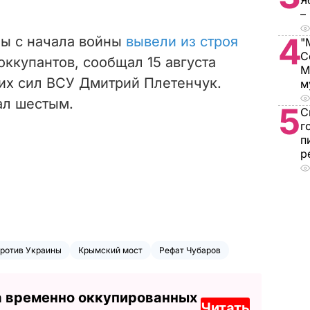
Я
–
4
ы с начала войны
вывели из строя
"
С
ккупантов, сообщал 15 августа
М
их сил ВСУ Дмитрий Плетенчук.
м
тал шестым.
5
С
г
п
р
против Украины
Крымский мост
Рефат Чубаров
а временно оккупированных
Читать