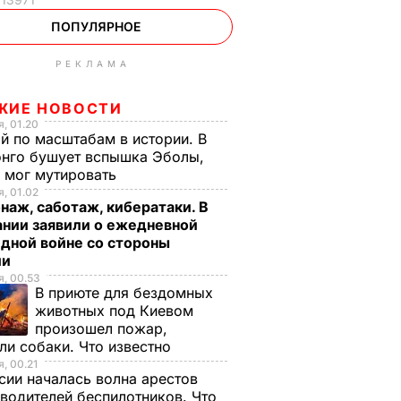
ПОПУЛЯРНОЕ
РЕКЛАМА
ЖИЕ НОВОСТИ
, 01.20
й по масштабам в истории. В
нго бушует вспышка Эболы,
 мог мутировать
, 01.02
аж, саботаж, кибератаки. В
ании заявили о ежедневной
дной войне со стороны
ии
, 00.53
В приюте для бездомных
животных под Киевом
произошел пожар,
ли собаки. Что известно
, 00.21
сии началась волна арестов
водителей беспилотников. Что