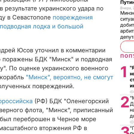
Пути
в
результате украинского удара по
Вчера, 
Минэн
ду в Севастополе
повреждения
ситуа
добит
 подводная лодка и большой
арбит
депу
ндрей Юсов уточнил в комментарии
ПОП
то поражены БДК "Минск" и подводная
1
у". По оценке украинского военного
"
н
, корабль
"Минск", вероятно, не смогут
с
олученных повреждений.
и
2
"
ороссийска
(РФ) БДК "Оленегорский
Д
еверного флота, "Минск", приписанный
н
д
, был переброшен в Черное море
3
масштабного вторжения РФ в
"