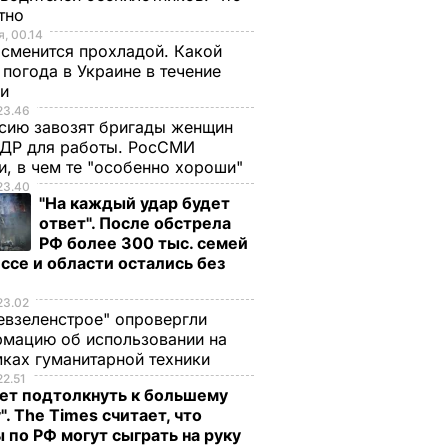
стно
, 00.14
сменится прохладой. Какой
 погода в Украине в течение
ли
23.46
сию завозят бригады женщин
НДР для работы. РосСМИ
и, в чем те "особенно хороши"
23.40
"На каждый удар будет
ответ". После обстрела
РФ более 300 тыс. семей
ссе и области остались без
а
23.02
евзеленстрое" опровергли
мацию об использовании на
ках гуманитарной техники
22.51
ет подтолкнуть к большему
". The Times считает, что
 по РФ могут сыграть на руку