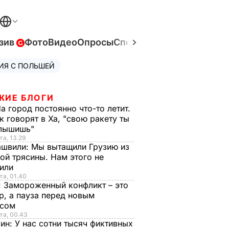
зив
Фото
Видео
Опросы
Спецпроекты
Война в Ук
ИЯ С ПОЛЬШЕЙ
ЖИЕ БЛОГИ
а город постоянно что-то летит.
к говорят в Ха, "свою ракету ты
слышишь"
та, 13.29
ашвили:
Мы вытащили Грузию из
ой трясины. Нам этого не
тили
та, 01.40
:
Замороженный конфликт – это
р, а пауза перед новым
исом
та, 00.43
рин:
У нас сотни тысяч фиктивных