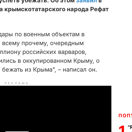
 успеть убежать. Об этом
заявил
в
а крымскотатарского народа Рефат
дары по военным объектам в
о всему прочему, очередным
лиону российских варваров,
ились в оккупированном Крыму, о
 бежать из Крыма", – написал он.
РЕКЛАМА
ПОП
1
"