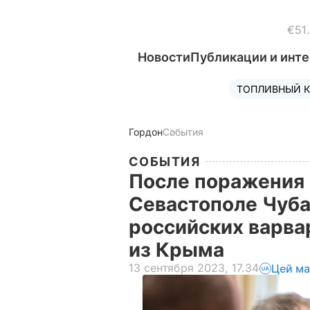
€51.
Новости
Публикации и инт
ТОПЛИВНЫЙ К
Гордон
События
СОБЫТИЯ
После поражения 
Севастополе Чуба
российских варвар
из Крыма
13 сентября 2023, 17.34
Цей ма