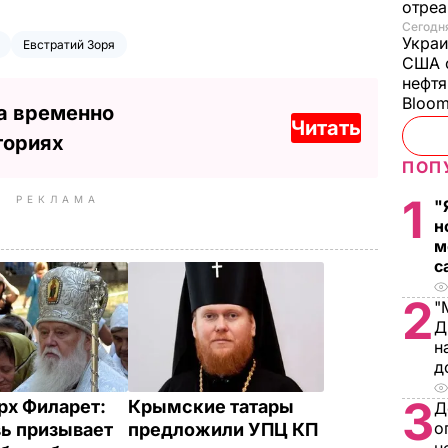
отреа
Сегодня
Украи
Евстратий Зоря
США о
нефтя
Bloo
а временно
Читать
ториях
ПОП
1
РЕКЛАМА
"
н
м
с
2
"
Д
н
д
3
рх Филарет:
Крымские татары
Д
о
ь призывает
предложили УПЦ КП