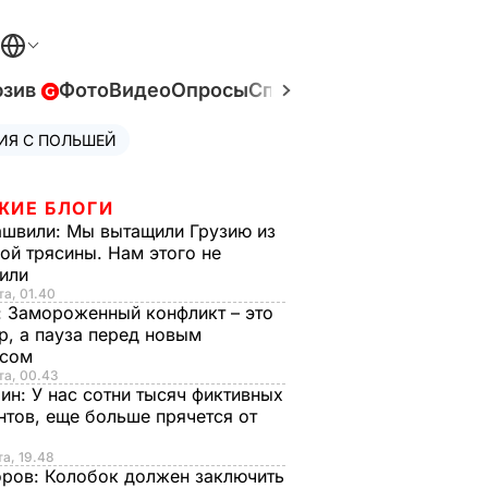
юзив
Фото
Видео
Опросы
Спецпроекты
Война в У
ИЯ С ПОЛЬШЕЙ
ЖИЕ БЛОГИ
ашвили:
Мы вытащили Грузию из
ой трясины. Нам этого не
тили
та, 01.40
:
Замороженный конфликт – это
р, а пауза перед новым
исом
та, 00.43
рин:
У нас сотни тысяч фиктивных
нтов, еще больше прячется от
та, 19.48
оров:
Колобок должен заключить