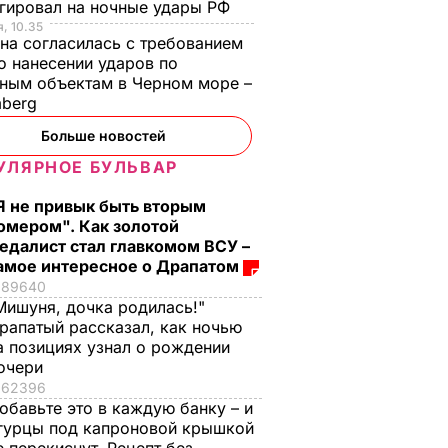
гировал на ночные удары РФ
, 10.35
на согласилась с требованием
 нанесении ударов по
ным объектам в Черном море –
mberg
Больше новостей
УЛЯРНОЕ БУЛЬВАР
Я не привык быть вторым
омером". Как золотой
едалист стал главкомом ВСУ –
амое интересное о Драпатом
89640
Мишуня, дочка родилась!"
рапатый рассказал, как ночью
а позициях узнал о рождении
очери
62396
обавьте это в каждую банку – и
гурцы под капроновой крышкой