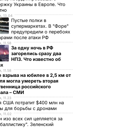
ржку Украины в Европе. Что
стно
, 13.04
Пустые полки в
супермаркетах. В "Форе"
предупредили о перебоях
арами после атаки РФ
, 11.58
За одну ночь в РФ
загорелись сразу два
НПЗ. Что известно об
ах
, 11.58
 взрыва на юбилее в 2,5 км от
ля могла умереть вторая
твенница российского
рала – СМИ
, 11.23
 США потратит $400 млн на
ры для борьбы с дронами
, 11.02
н изо всех сил цепляется за
баллистику". Зеленский