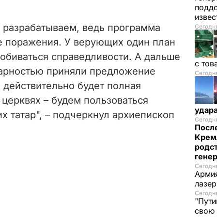
подде
изве
 разрабатываем, ведь программа
Сегодня
ие поражения. У верующих один план
добиваться справедливости. А дальше
с тов
одарностью приняли предложение
Сегодня
 действительно будет полная
 церквях – будем пользоваться
удар
 татар", – подчеркнул архиепископ
Сегодня
После
Крем
родс
гене
Сегодня
Армия
лазе
Сегодня
"Пути
свою 