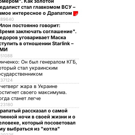
омером". Как золотой
едалист стал главкомом ВСУ –
амое интересное о Драпатом
89640
Илон постоянно говорит:
Время заключать соглашение".
едоров уговаривает Маска
ступить в отношении Starlink –
СМИ
51088
инченко:
Он был генералом КГБ,
оторый стал украинским
осударственником
37124
 четверг жара в Украине
остигнет своего максимума.
огда станет легче
23180
рапатый рассказал о самой
линной ночи в своей жизни и о
еловеке, который посоветовал
му выбраться из "котла"
20225