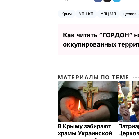
Крым
УПЦ КП
УПЦ МП
церковь
Как читать ”ГОРДОН” н
оккупированных терри
МАТЕРИАЛЫ ПО ТЕМЕ
В Крыму забирают
Патриа
храмы Украинской
Церков