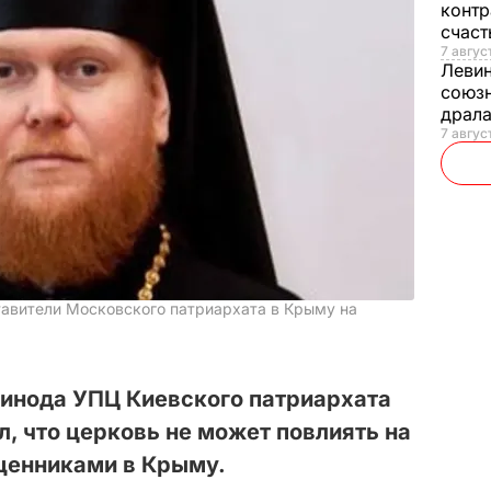
контр
счас
7 авгус
Леви
союзн
драла
7 август
тавители Московского патриархата в Крыму на
инода УПЦ Киевского патриархата
л, что церковь не может повлиять на
щенниками в Крыму.