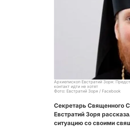
Архиепископ Евстратий Зоря: Предс
контакт идти не хотят
Фото: Евстратий Зоря / Facebook
Секретарь Священного С
Евстратий Зоря рассказа
ситуацию со своими свя