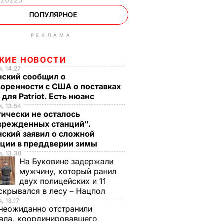
ПОПУЛЯРНОЕ
РЕКЛАМА
ЖИЕ НОВОСТИ
, 14.27
нский сообщил о
оренности с США о поставках
 для Patriot. Есть нюанс
, 13.54
ически не осталось
врежденных станций".
ский заявил о сложной
ации в преддверии зимы
, 13.38
На Буковине задержали
мужчину, который ранил
двух полицейских и 11
скрывался в лесу – Нацпол
, 13.17
неожиданно отстранили
ала, координировавшего