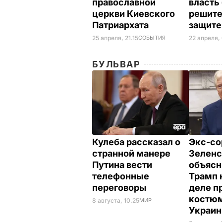
православной
власть
церкви Киевского
решите
Патриархата
защит
25 апреля, 21.15
СОБЫТИЯ
22 апреля,
БУЛЬВАР
Кулеба рассказал о
Экс-со
странной манере
Зеленс
Путина вести
объясн
телефонные
Трамп 
переговоры
деле п
костюм
8 августа, 10.25
МИР
Украи