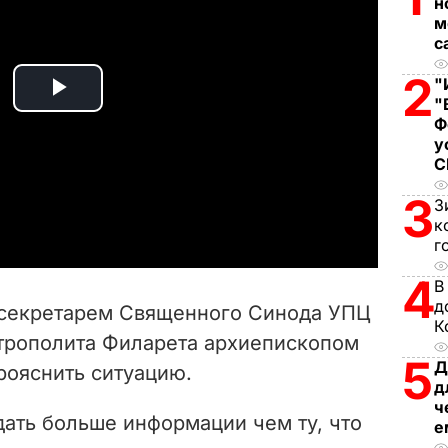
н
м
с
2
"
P
"
Ф
у
l
a
3
З
к
y
г
4
V
В
д
 секретарем Священного Синода УПЦ
К
i
трополита Филарета архиепископом
5
Д
рояснить ситуацию.
d
д
ч
e
дать больше информации чем ту, что
е