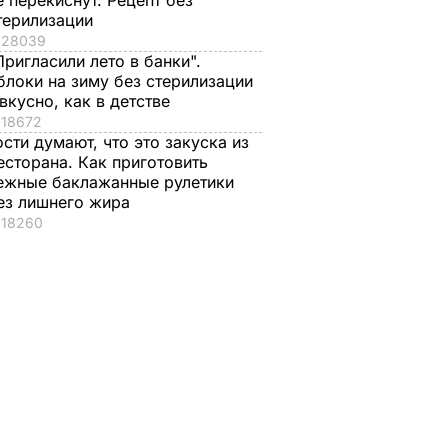
е перекиснут. Рецепт без
терилизации
28039
Пригласили лето в банки".
блоки на зиму без стерилизации
 вкусно, как в детстве
18672
ости думают, что это закуска из
есторана. Как приготовить
ежные баклажанные рулетики
ез лишнего жира
18260
стоко
"Димка был вроде
Гости думают, что
имого
нормальный, пока не
это закуска из
сбухался". В сеть
ресторана. Как
попали снимки
приготовить нежны
ЬВАР
Кабаевой с
баклажанные
Медведевым
рулетики без
лишнего жира
7 августа, 20.39
БУЛЬВАР