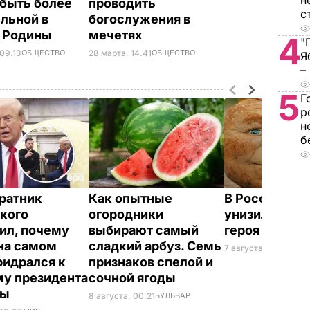
н
 быть более
проводить
с
льной в
богослужения в
е Родины
мечетях
4
"
 09.13
ОБЩЕСТВО
28 марта, 14.41
ОБЩЕСТВО
Я
–
5
Г
р
н
б
ратник
Как опытные
В России же
кого
огородники
унизили люб
ил, почему
выбирают самый
героя Путина
на самом
сладкий арбуз. Семь
7 августа, 23.32
БУЛ
ридрался к
признаков спелой и
у президента
сочной ягоды
ны
8 августа, 00.21
БУЛЬВАР