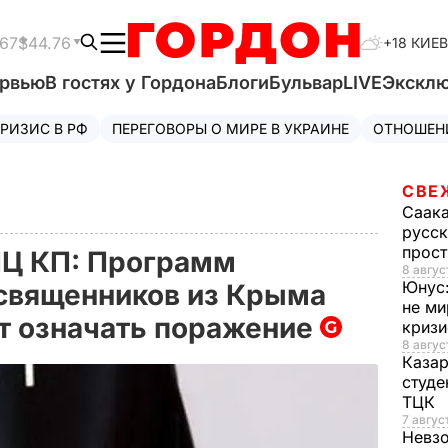
.67
$44.76
+18 КИЕВ
ервью
В гостях у Гордона
Блоги
Бульвар
LIVE
Экскл
РИЗИС В РФ
ПЕРЕГОВОРЫ О МИРЕ В УКРАИНЕ
ОТНОШЕН
СВЕ
Саак
русск
прос
ПЦ КП: Программ
8 авгус
Юнус
священников из Крыма
не ми
ет означать поражение
криз
8 авгус
Каза
студе
ТЦК
7 авгус
Невз