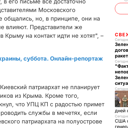
 в его письме все достаточно
o
дставителями Московского
е общались, но, в принципе, они на
не влияют. Представители же
СВЕ
 Крыму на контакт идти не хотят", –
Сегодня
Зеле
догов
ракет
краины, суббота. Онлайн-репортаж
Сегодня
"Факт
непо
Зелен
ситу
Киевский патриархат не планирует
Сегодня
иков из Крыма. Кроме того,
кнул, что УПЦ КП с радостью примет
дней 
оводить службы в мечетях, если
Сегодня
вского патриархата на полуострове
США 
генер