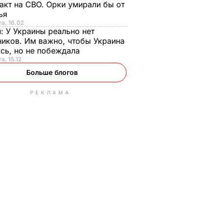
акт на СВО. Орки умирали бы от
тья
та, 16.02
н:
У Украины реально нет
иков. Им важно, чтобы Украина
сь, но не побеждала
а, 15.12
Больше блогов
РЕКЛАМА