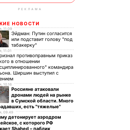
РЕКЛАМА
ЖИЕ НОВОСТИ
, 11.09
Эйдман:
Путин согласится
или подставит голову "под
табакерку"
, 11.01
ризнал противоправным приказ
ого в отношении
сциплинированного" командира
ьона. Ширшин выступил с
лением
, 10.16
Россияне атаковали
дронами людей на рынке
в Сумской области. Много
радавших, есть "тяжелые"
, 09.49
ыму детонирует аэродром
ейское, с которого РФ
кает Shahed – паблик