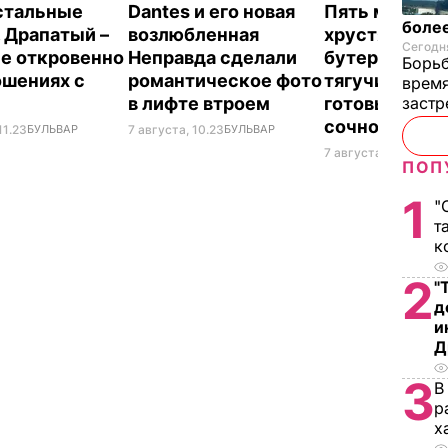
 стальные
Dantes и его новая
Пять минут – 
более
. Драпатый –
возлюбленная
хрустящие г
Сегодня
е откровенно
Неправда сделали
бутерброды 
Борьб
ошениях с
романтическое фото
тягучим сыр
время
в лифте втроем
готовы. Реце
застр
сочной начи
11.23
БУЛЬВАР
7 августа, 10.23
БУЛЬВАР
7 августа, 09.47
БУЛ
ПОП
1
"
т
к
2
"
д
и
Д
3
В
р
х