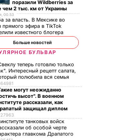
поразили Wildberries за
и
"Я не привык быть
Вся семья попроси
 чем 2 тыс. км от Украины
орячие
вторым номером".
добавки, а аромат
, 00.53
с
Как золотой
будет стоять на ве
а за власть. В Мексике во
ом
медалист стал
дом. Рецепт
 прямого эфира в TikTok
пт
главнокомандующим
оджахури –
елили известного блогера
нки
ВСУ – самое
грузинского блюда
Больше новостей
интересное о
ЬВАР
7 августа, 09.32
БУЛЬВАР
УЛЯРНОЕ БУЛЬВАР
Драпатом
7 августа, 09.47
ОБЩЕСТВО
Свеклу теперь готовлю только
ак". Интересный рецепт салата,
оторый полюбила вся семья
64981
Такие могут неожиданно
остичь высот". В военном
нституте рассказали, как
рапатый защищал диплом
27963
 институте танковых войск
ассказали об особой черте
арактера главкома Драпатого