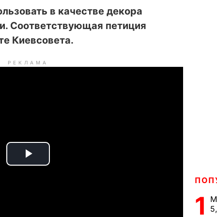
ользовать в качестве декора
и. Соответствующая петиция
те Киевсовета.
РЕКЛАМА
P
ПОП
l
1
М
a
5