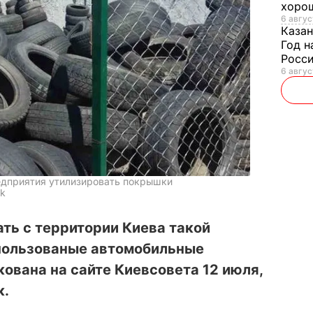
хорош
6 авгус
Казан
Год н
Росси
6 авгус
едприятия утилизировать покрышки
ok
ать с территории Киева такой
спользованые автомобильные
ована на сайте Киевсовета 12 июля,
к.