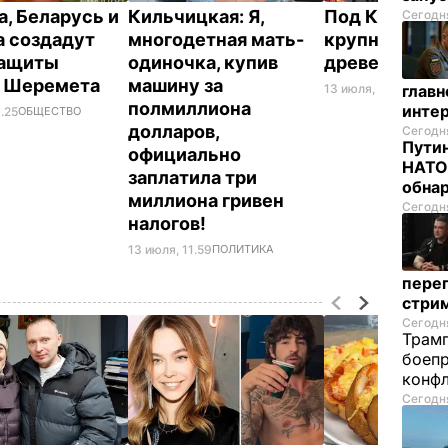
а, Беларусь и
Кильчицкая: Я,
Под Киевом 
Сегодня
 создадут
многодетная мать-
крупный скл
защиты
одиночка, купив
древесины
и Шеремета
машину за
13 июля, 09.57
ПРОИ
глав
полмиллиона
инте
.25
ОБЩЕСТВО
долларов,
Сегодня
Путин
официально
НАТО
заплатила три
обна
миллиона гривен
Сегодня
налогов!
13 июля, 11.59
ПОЛИТИКА
перег
стри
Сегодня
Трамп
боепр
конфл
Сегодня