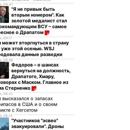
горит
Wizz Air намерена
, 09.47
"Я не привык быть
ад
добавить новый
вторым номером". Как
самолет на базу в
золотой медалист стал
Жулянах и запустить
СШЕСТВИЯ
нокомандующим ВСУ – самое
маршруты из Киева в
ресное о Драпатом
Лиссабон и Таллинн
, 09.17
 может вторгнуться в страну
в 2018 году
 уже этой осенью. WSJ
12 июля, 22.40
ДЕНЬГИ
родовала данные разведки
, 08.58
Федоров – о шансах
вернуться на должность,
Драпатого, Хмару,
оворах с Маском. Главное из
ма Стерненко
, 08.41
 высказался о запасах
ипасов в США и о своем
икте с Хегсетом
, 08.14
"Участников "эсвео"
эвакуировали". Дроны