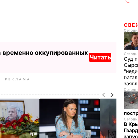
СВЕ
Сегодня
а временно оккупированных
Сегодня
Читать
Суд п
Сырск
"неди
батал
РЕКЛАМА
заяв
Сегодня
пост
Сегодня
В Кр
Гвард
запус