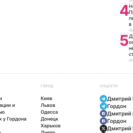
4
Н
П
п
в
5
Д
о
н
с
ГОРОД
СОЦСЕТИ
и
Киев
Дмитрий 
ации и
Львов
Гордон
ью
Одесса
Дмитрий 
х у Гордона
Донецк
Гордон
Харьков
Дмитрий 
р
Днепр