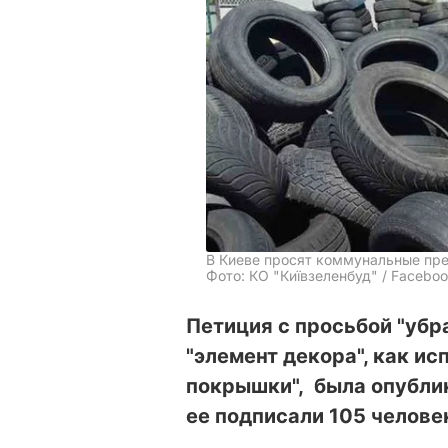
В Киеве просят коммунальные пр
Фото: КО "Київзеленбуд" / Facebo
Петиция с просьбой "убр
"элемент декора", как и
покрышки", была опублик
ее подписали 105 челове