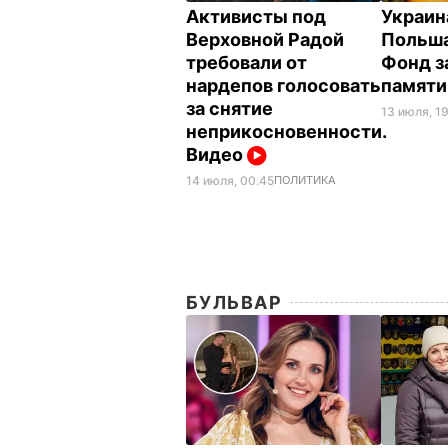
Активисты под
Украин
Верховной Радой
Польша
требовали от
Фонд 
нардепов голосовать
памят
за снятие
13 июля, 19
неприкосновенности.
Видео
14 июля, 00.45
ПОЛИТИКА
БУЛЬВАР