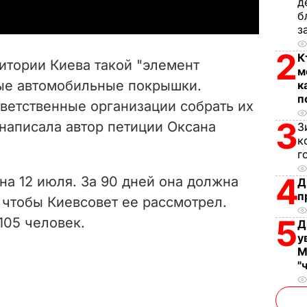
д
y
б
з
V
2
К
итории Киева такой "элемент
м
i
ные автомобильные покрышки.
к
п
ветственные организации собрать их
d
3
– написала автор петиции Оксана
З
e
к
г
o
4
а 12 июля. За 90 дней она должна
Д
п
, чтобы Киевсовет ее рассмотрел.
5
105 человек.
Д
у
М
"