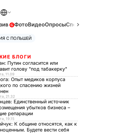
В
зив
Фото
Видео
Опросы
Спецпроекты
Война в Ук
ИЯ С ПОЛЬШЕЙ
ЖИЕ БЛОГИ
ан:
Путин согласится или
авит голову "под табакерку"
та, 11.09
нога:
Опыт медиков корпуса
кого по спасению жизней
енен
та, 21.32
нцев:
Единственный источник
озмещения убытков бизнеса –
щие репарации
та, 19.15
ийчук:
К общине относятся, как к
ноценным. Будете вести себя