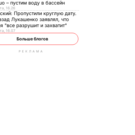
о – пустим воду в бассейн
та, 16.26
ский:
Пропустили круглую дату.
азад Лукашенко заявлял, что
я "все разрушит и захватит"
та, 16.07
Больше блогов
РЕКЛАМА