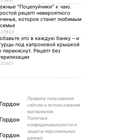
25451
ежные "Поцелуйчики" к чаю.
ростой рецепт невероятного
еченья, которое станет любимым
 семье
20832
обавьте это в каждую банку – и
гурцы под капроновой крышкой
е перекиснут. Рецепт без
терилизации
20401
Правила пользования
Гордон
сайтом и использования
материалов
Политика
Гордон
конфиденциальности и
защиты персональных
Гордон
данных