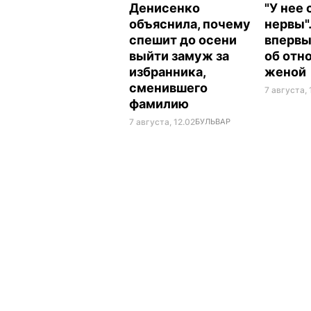
Денисенко
"У нее
объяснила, почему
нервы"
спешит до осени
впервы
выйти замуж за
об отн
избранника,
женой
сменившего
7 августа, 
фамилию
7 августа, 12.02
БУЛЬВАР