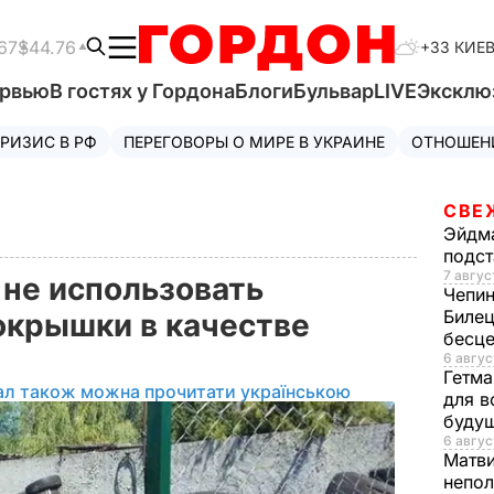
67
$44.76
+33 КИЕ
ервью
В гостях у Гордона
Блоги
Бульвар
LIVE
Эксклю
РИЗИС В РФ
ПЕРЕГОВОРЫ О МИРЕ В УКРАИНЕ
ОТНОШЕН
СВЕ
Эйдм
подст
7 авгус
 не использовать
Чепи
Билец
окрышки в качестве
бесц
6 авгус
Гетма
ал також можна прочитати українською
для в
буду
6 авгус
Матв
непол