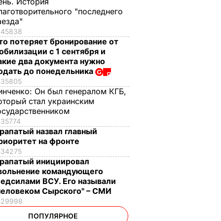
ень. История
лаготворительного "последнего
аезда"
45838
то потеряет бронирование от
обилизации с 1 сентября и
акие два документа нужно
одать до понедельника
35805
инченко:
Он был генералом КГБ,
оторый стал украинским
осударственником
35774
рапатый назвал главный
риоритет на фронте
34275
рапатый инициировал
вольнение командующего
едсилами ВСУ. Его называли
человеком Сырского" – СМИ
29998
ПОПУЛЯРНОЕ