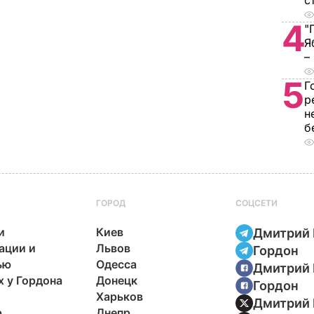
с
4
"
Я
–
5
Г
р
н
б
ГОРОД
СОЦСЕТИ
и
Киев
Дмитрий 
ации и
Львов
Гордон
ью
Одесса
Дмитрий 
х у Гордона
Донецк
Гордон
Харьков
Дмитрий 
р
Днепр