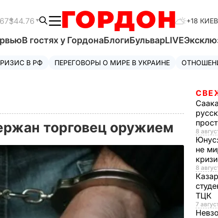
.67
$44.76
+18 КИЕВ
ервью
В гостях у Гордона
Блоги
Бульвар
LIVE
Эксклю
РИЗИС В РФ
ПЕРЕГОВОРЫ О МИРЕ В УКРАИНЕ
ОТНОШЕН
СВЕ
Саак
русск
прос
держан торговец оружием
8 авгус
Юнус
не ми
криз
8 авгус
Каза
студе
ТЦК
7 авгус
Невз