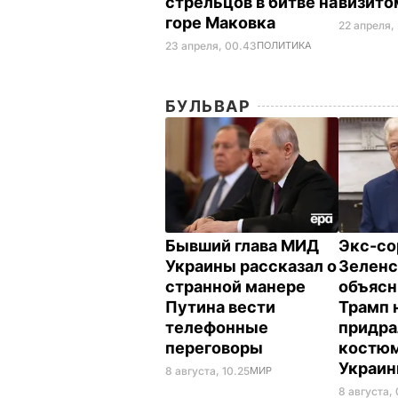
стрельцов в битве на
визит
горе Маковка
22 апреля,
23 апреля, 00.43
ПОЛИТИКА
БУЛЬВАР
Бывший глава МИД
Экс-со
Украины рассказал о
Зеленс
странной манере
объясн
Путина вести
Трамп 
телефонные
придра
переговоры
костюм
Украи
8 августа, 10.25
МИР
8 августа,