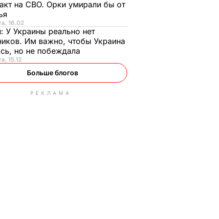
акт на СВО. Орки умирали бы от
тья
та, 16.02
н:
У Украины реально нет
иков. Им важно, чтобы Украина
сь, но не побеждала
а, 15.12
Больше блогов
РЕКЛАМА