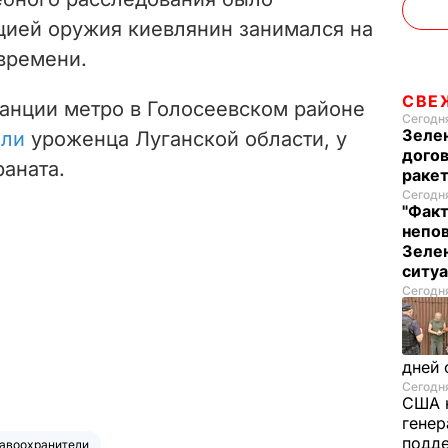
ацией оружия киевлянин занимался на
времени.
СВЕ
танции метро в Голосеевском районе
Сегодня
Зеле
али
уроженца Луганской области, у
догов
раната.
ракет
Сегодня
"Факт
непо
Зелен
ситу
Сегодня
дней 
Сегодня
США 
генер
подде
авоохранители