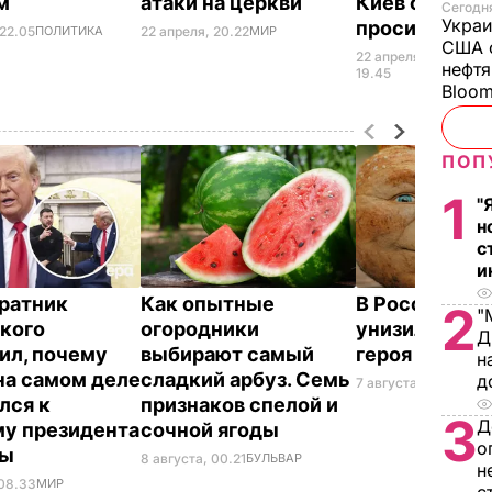
ом
атаки на церкви
Киев об этом
Сегодня
Украи
просил
 22.05
ПОЛИТИКА
22 апреля, 20.22
МИР
США о
22 апреля,
ВОЙН
нефтя
УКРА
19.45
Bloo
ПОП
1
"
н
с
и
ратник
Как опытные
В России же
2
"
кого
огородники
унизили люб
Д
ил, почему
выбирают самый
героя Путин
н
на самом деле
сладкий арбуз. Семь
д
7 августа, 23.32
БУЛ
лся к
признаков спелой и
3
Д
у президента
сочной ягоды
о
ны
8 августа, 00.21
БУЛЬВАР
н
 08.33
МИР