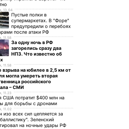
стно
, 13.04
Пустые полки в
супермаркетах. В "Форе"
предупредили о перебоях
арами после атаки РФ
, 11.58
За одну ночь в РФ
загорелись сразу два
НПЗ. Что известно об
ах
, 11.58
 взрыва на юбилее в 2,5 км от
я могла умереть вторая
твенница российского
рала – СМИ
, 11.23
 США потратит $400 млн на
ция не
Шахтеры
ры для борьбы с дронами
, 11.02
лять
разблокировали
н изо всех сил цепляется за
альное
Крещатик, акцию
баллистику". Зеленский
кольку
протеста продолжат
гировал на ночные удары РФ