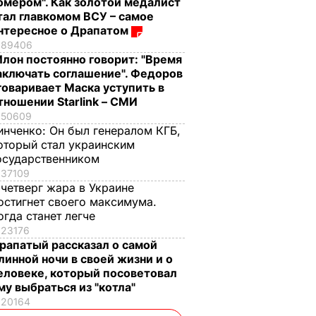
омером". Как золотой медалист
тал главкомом ВСУ – самое
нтересное о Драпатом
89406
Илон постоянно говорит: "Время
аключать соглашение". Федоров
говаривает Маска уступить в
тношении Starlink – СМИ
50609
инченко:
Он был генералом КГБ,
оторый стал украинским
осударственником
37109
 четверг жара в Украине
остигнет своего максимума.
огда станет легче
23176
рапатый рассказал о самой
линной ночи в своей жизни и о
еловеке, который посоветовал
му выбраться из "котла"
20164