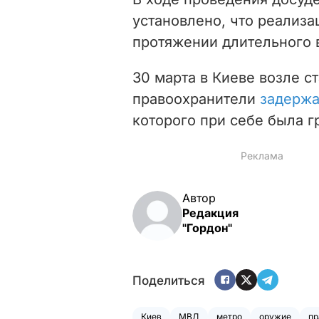
установлено, что реализ
протяжении длительного 
30 марта в Киеве возле с
правоохранители
задерж
которого при себе была г
Автор
Редакция
"Гордон"
Поделиться
Киев
МВД
метро
оружие
пр