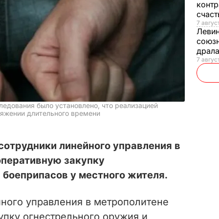
контр
счас
7 авгус
Леви
союзн
драла
7 август
ледования было установлено, что реализацией
тяжении длительного времени
сотрудники линейного управления в
оперативную закупку
 боеприпасов у местного жителя.
йного управления в метрополитене
упку огнестрельного оружия и