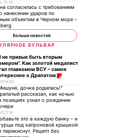
 не
23 апреля под Радой
, 10.35
на согласилась с требованием
22 апреля, 19.19
СОБЫТИЯ
 нанесении ударов по
А В
ным объектам в Черном море –
ИНЕ
mberg
Больше новостей
УЛЯРНОЕ БУЛЬВАР
Я не привык быть вторым
омером". Как золотой медалист
тал главкомом ВСУ – самое
нтересное о Драпатом
89406
стоко
"Димка был вроде
Гости думают, что
Мишуня, дочка родилась!"
имого
нормальный, пока не
это закуска из
рапатый рассказал, как ночью
а
сбухался". В сеть
ресторана. Как
а позициях узнал о рождении
попали снимки
приготовить нежн
очери
ЬВАР
Кабаевой с
баклажанные
62216
обавьте это в каждую банку – и
Медведевым
рулетики без
гурцы под капроновой крышкой
лишнего жира
7 августа, 20.39
БУЛЬВАР
е перекиснут. Рецепт без
7 августа, 20.17
БУЛЬВАР