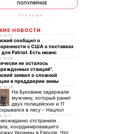
ПОПУЛЯРНОЕ
РЕКЛАМА
ЖИЕ НОВОСТИ
, 14.27
нский сообщил о
оренности с США о поставках
 для Patriot. Есть нюанс
, 13.54
ически не осталось
врежденных станций".
ский заявил о сложной
ации в преддверии зимы
, 13.38
На Буковине задержали
мужчину, который ранил
двух полицейских и 11
скрывался в лесу – Нацпол
, 13.17
неожиданно отстранили
ала, координировавшего
ржку Украины в Европе. Что