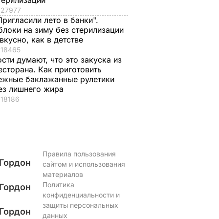
терилизации
27977
Пригласили лето в банки".
блоки на зиму без стерилизации
 вкусно, как в детстве
18465
ости думают, что это закуска из
есторана. Как приготовить
ежные баклажанные рулетики
ез лишнего жира
18186
Правила пользования
Гордон
сайтом и использования
материалов
Политика
Гордон
конфиденциальности и
защиты персональных
Гордон
данных