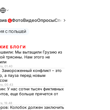
зив
Фото
Видео
Опросы
Спецпроекты
Война в Ук
ИЯ С ПОЛЬШЕЙ
ЖИЕ БЛОГИ
ашвили:
Мы вытащили Грузию из
ой трясины. Нам этого не
тили
та, 01.40
:
Замороженный конфликт – это
р, а пауза перед новым
исом
та, 00.43
рин:
У нас сотни тысяч фиктивных
нтов, еще больше прячется от
та, 19.48
оров:
Колобок должен заключить