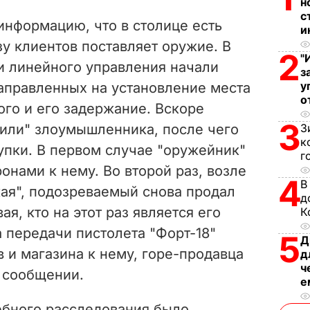
н
V
с
нформацию, что в столице есть
и
i
зу клиентов поставляет оружие. В
2
"
и линейного управления начали
d
з
у
аправленных на установление места
e
о
го и его задержание. Вскоре
3
или" злоумышленника, после чего
З
o
к
упки. В первом случае "оружейник"
г
онами к нему. Во второй раз, возле
4
В
кая", подозреваемый снова продал
д
я, кто на этот раз является его
К
 передачи пистолета "Форт-18"
5
Д
в и магазина к нему, горе-продавца
д
ч
в сообщении.
е
ебного расследования было