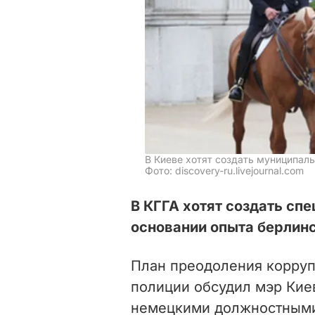
В Киеве хотят создать муниципал
Фото: discovery-ru.livejournal.com
В КГГА хотят создать сп
основании опыта берлин
План преодоления корруп
полиции обсудил мэр Киев
немецкими должностными