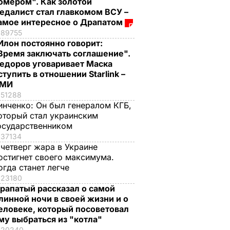
омером". Как золотой
едалист стал главкомом ВСУ –
амое интересное о Драпатом
89755
Илон постоянно говорит:
Время заключать соглашение".
едоров уговаривает Маска
ступить в отношении Starlink –
СМИ
51288
инченко:
Он был генералом КГБ,
оторый стал украинским
осударственником
37134
 четверг жара в Украине
остигнет своего максимума.
огда станет легче
23180
рапатый рассказал о самой
линной ночи в своей жизни и о
еловеке, который посоветовал
му выбраться из "котла"
20240