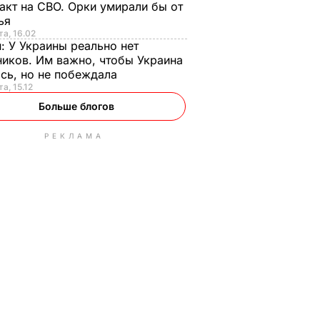
акт на СВО. Орки умирали бы от
тья
та, 16.02
н:
У Украины реально нет
иков. Им важно, чтобы Украина
сь, но не побеждала
а, 15.12
Больше блогов
РЕКЛАМА