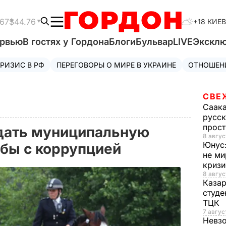
.67
$44.76
+18 КИЕВ
ервью
В гостях у Гордона
Блоги
Бульвар
LIVE
Экскл
РИЗИС В РФ
ПЕРЕГОВОРЫ О МИРЕ В УКРАИНЕ
ОТНОШЕН
СВЕ
Саак
русск
прос
здать муниципальную
8 авгус
Юнус
ьбы с коррупцией
не ми
криз
8 авгус
Каза
студе
ТЦК
7 авгус
Невз