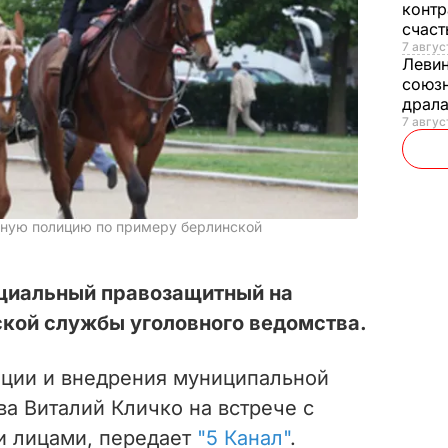
контр
счас
7 авгус
Леви
союзн
драла
7 август
ьную полицию по примеру берлинской
ециальный правозащитный на
ской службы уголовного ведомства.
ции и внедрения муниципальной
а Виталий Кличко на встрече с
 лицами, передает
"5 Канал"
.