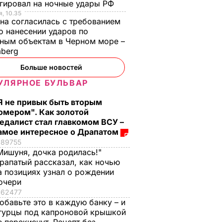
гировал на ночные удары РФ
общественность
речевой аппарат и
, 10.35
на согласилась с требованием
своими
следить за
связную речь
 нанесении ударов по
ми в
прозрачностью
25 августа, 16.38
МИР
ным объектам в Черном море –
решений в
mberg
Киевсовете
БЫТИЯ
Больше новостей
29 августа, 12.00
СОБЫТИЯ
УЛЯРНОЕ БУЛЬВАР
Я не привык быть вторым
омером". Как золотой
едалист стал главкомом ВСУ –
амое интересное о Драпатом
89755
Мишуня, дочка родилась!"
рапатый рассказал, как ночью
а позициях узнал о рождении
стоко
"Димка был вроде
Гости думают, что
очери
имого
нормальный, пока не
это закуска из
62477
сбухался". В сеть
ресторана. Как
обавьте это в каждую банку – и
попали снимки
приготовить нежны
ЬВАР
гурцы под капроновой крышкой
Кабаевой с
баклажанные