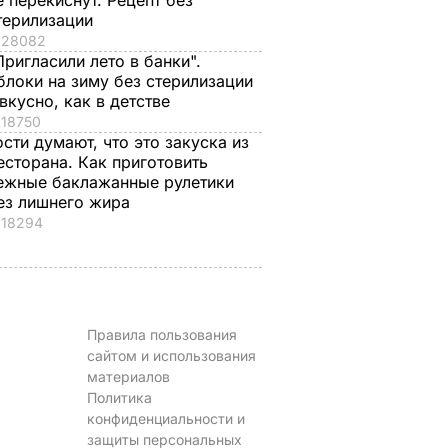
е перекиснут. Рецепт без
Медведевым
рулетики без
терилизации
лишнего жира
28082
7 августа, 20.39
БУЛЬВАР
Пригласили лето в банки".
7 августа, 20.17
БУЛЬВАР
блоки на зиму без стерилизации
 вкусно, как в детстве
18750
ости думают, что это закуска из
есторана. Как приготовить
ежные баклажанные рулетики
ез лишнего жира
18294
Правила пользования
сайтом и использования
материалов
Политика
конфиденциальности и
защиты персональных