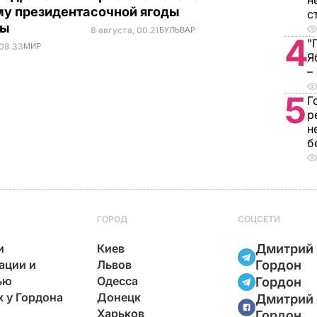
н
у президента
сочной ягоды
с
ны
8 августа, 00.21
БУЛЬВАР
4
"
 08.33
МИР
Я
–
5
Г
р
н
б
ГОРОД
СОЦСЕТИ
и
Киев
Дмитрий
ации и
Львов
Гордон
ью
Одесса
Гордон
х у Гордона
Донецк
Дмитрий
Харьков
Гордон