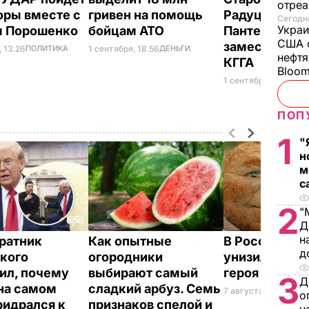
отреа
оры вместе с
гривен на помощь
Радуцкого и
Сегодня
Украи
м Порошенко
бойцам АТО
Пантелеева 
США о
заместителя
, 13.26
ПОЛИТИКА
1 сентября, 18.56
ДЕНЬГИ
нефтя
КГГА
Bloo
1 сентября, 10.44
СО
ПОП
1
"
н
м
с
2
"
Д
н
ратник
Как опытные
В России же
д
кого
огородники
унизили люб
ил, почему
выбирают самый
героя Путина
3
Д
на самом
сладкий арбуз. Семь
7 августа, 23.32
БУЛ
о
ридрался к
признаков спелой и