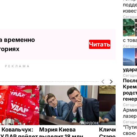
подде
изве
Сегодня
а временно
с тов
Читать
Сегодня
ториях
РЕКЛАМА
удар
Сегодня
После
Крем
родс
гене
Сегодня
Армия
лазе
Сегодня
"Пути
 Ковальчук:
Мэрия Киева
Кличко назн
свою 
 УДАР пойдет
выделит 18 млн
Старостенко,