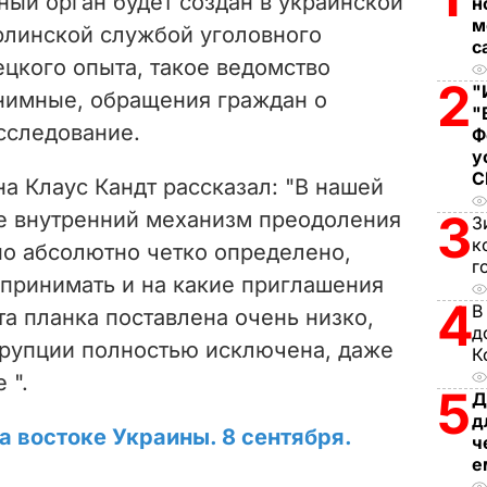
ый орган будет создан в украинской
н
i
м
ерлинской службой уголовного
с
цкого опыта, такое ведомство
d
2
"
нимные, обращения граждан о
"
e
сследование.
Ф
у
o
а Клаус Кандт рассказал: "В нашей
3
е внутренний механизм преодоления
З
к
но абсолютно четко определено,
г
 принимать и на какие приглашения
4
В
та планка поставлена очень низко,
д
рупции полностью исключена, даже
К
 ".
5
Д
д
а востоке Украины. 8 сентября.
ч
е