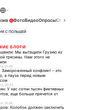
юзив
Фото
Видео
Опросы
Спецпроекты
Война в У
ИЯ С ПОЛЬШЕЙ
ЖИЕ БЛОГИ
ашвили:
Мы вытащили Грузию из
ой трясины. Нам этого не
тили
та, 01.40
:
Замороженный конфликт – это
р, а пауза перед новым
исом
та, 00.43
рин:
У нас сотни тысяч фиктивных
нтов, еще больше прячется от
та, 19.48
оров:
Колобок должен заключить