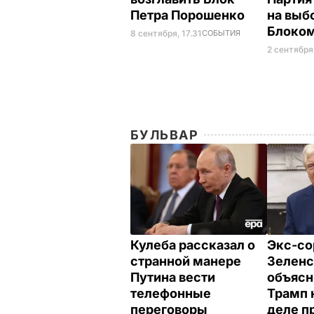
Петра Порошенко
на выб
Блоко
8 сентября, 17.31
СОБЫТИЯ
2 сентября
БУЛЬВАР
Кулеба рассказал о
Экс-со
странной манере
Зеленс
Путина вести
объясн
телефонные
Трамп 
переговоры
деле п