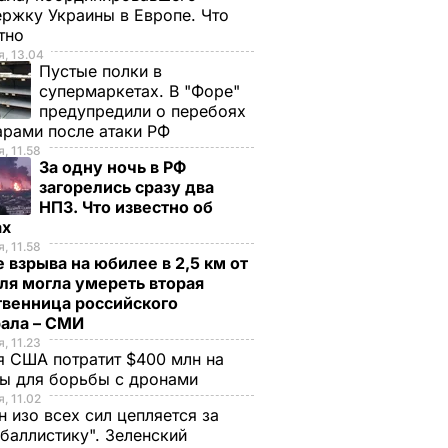
ржку Украины в Европе. Что
стно
, 13.04
Пустые полки в
супермаркетах. В "Форе"
предупредили о перебоях
арами после атаки РФ
, 11.58
За одну ночь в РФ
загорелись сразу два
НПЗ. Что известно об
ах
, 11.58
 взрыва на юбилее в 2,5 км от
ля могла умереть вторая
твенница российского
рала – СМИ
, 11.23
 США потратит $400 млн на
ры для борьбы с дронами
, 11.02
н изо всех сил цепляется за
ачил
Кличко пригласил
Валуев посоветова
баллистику". Зеленский
журналистов и
Кличко развивать