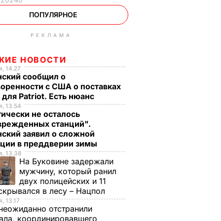
ПОПУЛЯРНОЕ
РЕКЛАМА
ЖИЕ НОВОСТИ
, 14.27
нский сообщил о
оренности с США о поставках
 для Patriot. Есть нюанс
, 13.54
ически не осталось
врежденных станций".
ский заявил о сложной
ации в преддверии зимы
, 13.38
На Буковине задержали
мужчину, который ранил
двух полицейских и 11
скрывался в лесу – Нацпол
, 13.17
неожиданно отстранили
ала, координировавшего