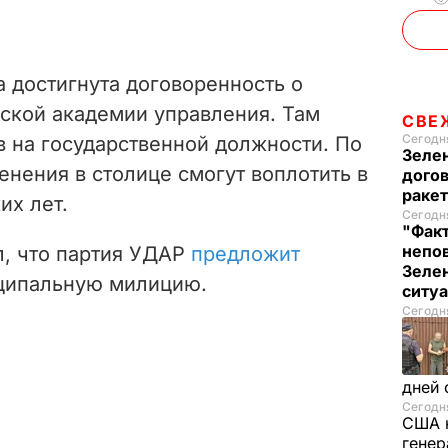
а достигнута договоренность о
ской академии управления. Там
СВЕ
Сегодня
в на государственной должности. По
Зеле
енения в столице смогут воплотить в
догов
ракет
их лет.
Сегодня
"Факт
непо
л, что партия УДАР
предложит
Зелен
иципальную милицию.
ситу
Сегодня
дней 
Сегодня
США 
генер