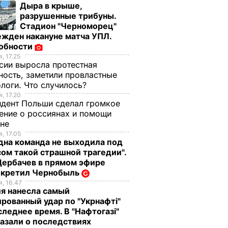
Дыра в крыше,
разрушенные трибуны.
Стадион "Черноморец"
жден накануне матча УПЛ.
обности
, 17.25
сии выросла протестная
ность, заметили провластные
логи. Что случилось?
, 17.20
дент Польши сделал громкое
ение о россиянах и помощи
ине
, 17.05
дна команда не выходила под
ом такой страшной трагедии".
Щербачев в прямом эфире
екретил Чернобыль
, 16.47
я нанесла самый
рованный удар по "Укрнафті"
следнее время. В "Нафтогазі"
азали о последствиях