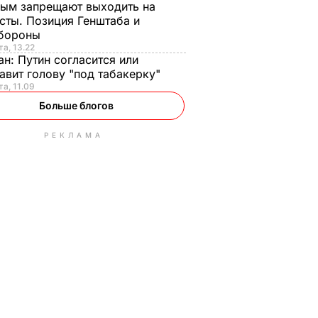
ым запрещают выходить на
сты. Позиция Генштаба и
бороны
та, 13.22
ан:
Путин согласится или
авит голову "под табакерку"
та, 11.09
Больше блогов
РЕКЛАМА