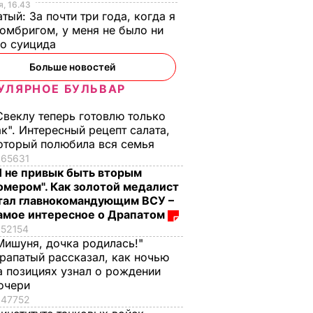
, 16.43
тый: За почти три года, когда я
омбригом, у меня не было ни
го суицида
Больше новостей
УЛЯРНОЕ БУЛЬВАР
Свеклу теперь готовлю только
ак". Интересный рецепт салата,
оторый полюбила вся семья
65631
Я не привык быть вторым
омером". Как золотой медалист
тал главнокомандующим ВСУ –
амое интересное о Драпатом
52154
Мишуня, дочка родилась!"
рапатый рассказал, как ночью
а позициях узнал о рождении
очери
47752