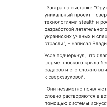
"Завтра на выставке "Ору
уникальный проект – све
технологиями stealth и 
разработкой летательного
украинских ученых и спе
отрасли", – написал Влад
Усов подчеркнул, что бла
форме
плоского
крыла
бе
радаров
и
его
сложно
выч
к
сверхзвуковой
.
"Они незаметно
появляют
словно
растворяются
в во
помощью
системы
искусс