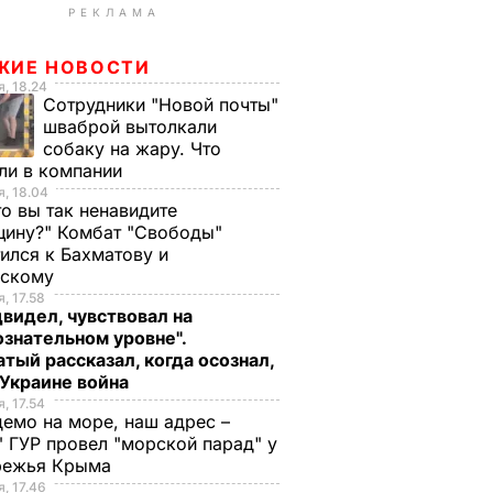
РЕКЛАМА
ЖИЕ НОВОСТИ
, 18.24
Сотрудники "Новой почты"
шваброй вытолкали
собаку на жару. Что
ли в компании
, 18.04
то вы так ненавидите
ину?" Комбат "Свободы"
ился к Бахматову и
нскому
, 17.58
видел, чувствовал на
знательном уровне".
тый рассказал, когда осознал,
 Украине война
, 17.54
демо на море, наш адрес –
 ГУР провел "морской парад" у
режья Крыма
, 17.46