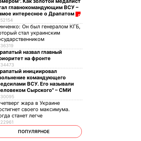
омером". Как золотой медалист
тал главнокомандующим ВСУ –
амое интересное о Драпатом
52154
инченко:
Он был генералом КГБ,
оторый стал украинским
осударственником
36319
рапатый назвал главный
риоритет на фронте
34473
рапатый инициировал
вольнение командующего
едсилами ВСУ. Его называли
человеком Сырского" – СМИ
30095
 четверг жара в Украине
остигнет своего максимума.
огда станет легче
22961
ПОПУЛЯРНОЕ