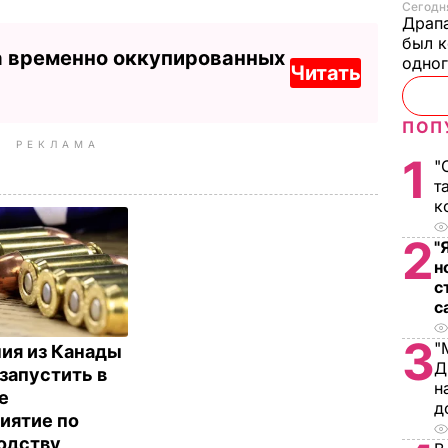
Сегодня
Драпа
был к
а временно оккупированных
одно
Читать
ПОП
РЕКЛАМА
1
"
т
к
2
"
н
с
с
3
"
ия из Канады
Д
запустить в
н
е
д
иятие по
одству