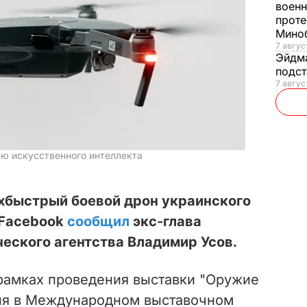
военн
проте
Мино
7 авгус
Эйдм
подст
7 авгус
ю искусственного интеллекта
рхбыстрый боевой дрон украинского
 Facebook
сообщил
экс-глава
еского агентства Владимир Усов.
 рамках проведения выставки "Оружие
ня
в Международном выставочном