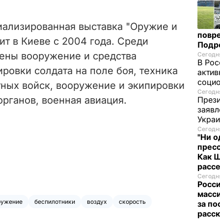
ализированная выставка "Оружие и
повре
ит в Киеве с 2004 года. Среди
Подр
лены вооружение и средства
Сегодня
В Рос
ровки солдата на поле боя, техника
актив
социо
ных войск, вооружение и экипировки
Сегодня
рганов, военная авиация.
Прези
заявл
Укра
Сегодня
"Ни о
пресс
Как 
расс
Сегодня
Росси
масси
ружение
беспилотники
воздух
скорость
за по
расск