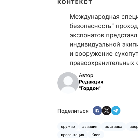
КОНТЕКСТ
Международная специ
безопасность" проход
экспонатов представ
индивидуальной экипи
и вооружение сухопут
правоохранительных о
Автор
Редакция
"Гордон"
Поделиться
оружие
авиация
выставка
воо
презентация
Киев