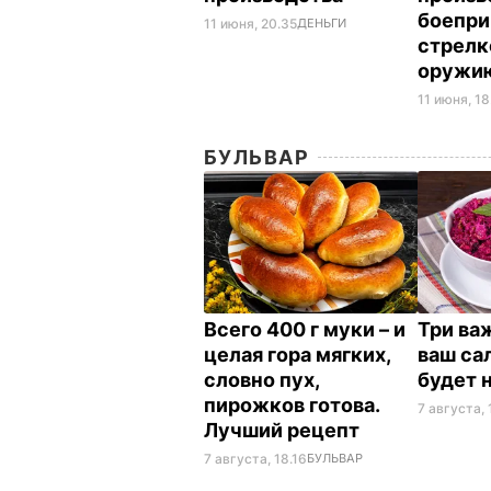
боепри
11 июня, 20.35
ДЕНЬГИ
стрелк
оружи
11 июня, 18
БУЛЬВАР
Всего 400 г муки – и
Три ва
целая гора мягких,
ваш са
словно пух,
будет 
пирожков готова.
7 августа, 
Лучший рецепт
7 августа, 18.16
БУЛЬВАР