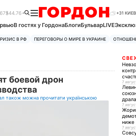
.67
$44.76
+31 КИЕВ
ервью
В гостях у Гордона
Блоги
Бульвар
LIVE
Эксклю
РИЗИС В РФ
ПЕРЕГОВОРЫ О МИРЕ В УКРАИНЕ
ОТНОШЕН
СВЕ
Невз
контр
счас
ят боевой дрон
7 авгус
Леви
зводства
союзн
ал також можна прочитати українською
драла
7 август
Жори
демот
ниже
7 авгус
Совс