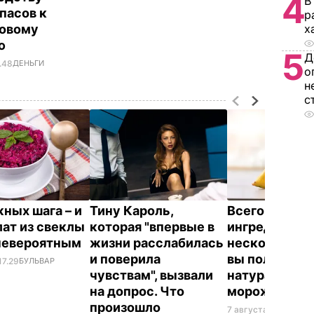
4
В
пасов к
р
овому
х
ю
5
Д
.48
ДЕНЬГИ
о
н
с
жных шага – и
Тину Кароль,
Всего три
лат из свеклы
которая "впервые в
ингредиента 
невероятным
жизни расслабилась
несколько ми
и поверила
вы получите
17.29
БУЛЬВАР
чувствам", вызвали
натуральное
на допрос. Что
мороженое
произошло
7 августа, 16.17
БУЛЬ