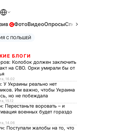
зив
Фото
Видео
Опросы
Спецпроекты
Война в Ук
ИЯ С ПОЛЬШЕЙ
ЖИЕ БЛОГИ
оров:
Колобок должен заключить
акт на СВО. Орки умирали бы от
тья
та, 16.02
н:
У Украины реально нет
иков. Им важно, чтобы Украина
сь, но не побеждала
а, 15.12
н:
Перестаньте воровать – и
ивация военных будет гораздо
та, 14.06
ун:
Поступали жалобы на то, что