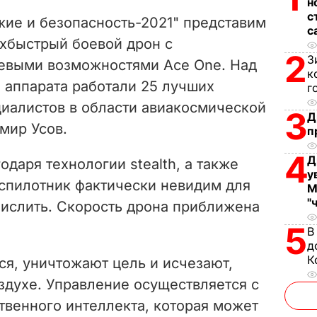
V
н
с
жие и безопасность-2021" представим
с
i
рхбыстрый боевой дрон с
2
З
роевыми возможностями Ace One. Над
d
к
 аппарата работали 25 лучших
г
e
циалистов в области авиакосмической
3
Д
имир Усов.
o
п
4
Д
годаря технологии
stealth
,
а
также
у
спилотник
фактически
невидим для
М
"
ислить
.
Скорость
дрона
приближена
5
В
д
К
ся
,
уничтожают
цель
и
исчезают
,
здухе.
Управление осуществляется
с
твенного
интеллекта
,
которая
может