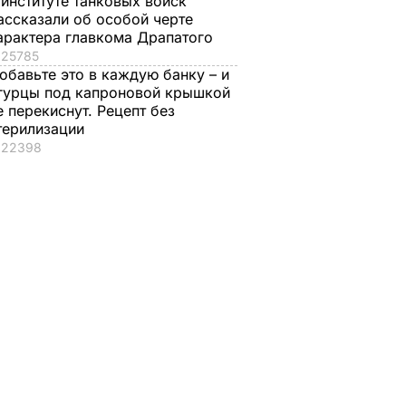
 институте танковых войск
ассказали об особой черте
арактера главкома Драпатого
25785
обавьте это в каждую банку – и
гурцы под капроновой крышкой
е перекиснут. Рецепт без
терилизации
22398
Как с Путина
Только такие
и
"снимали мерку" для
удобрения в август
нут – и
Колобка, который
придадут перцу вк
 дома
спровоцировал
и вес
взрывы в Москве и
7 августа, 15.24
БУЛЬВАР
протесты в РФ
ВАР
7 августа, 15.35
БУЛЬВАР