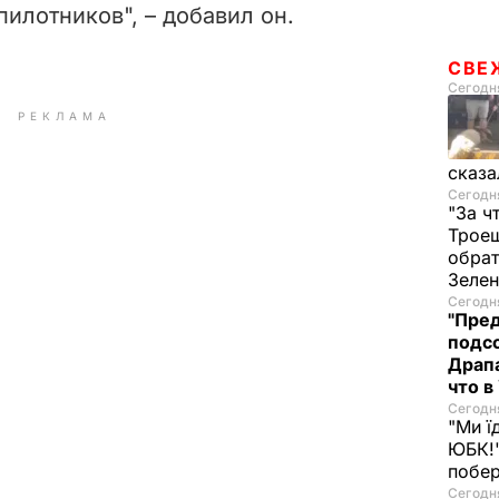
пилотников", – добавил он.
СВЕ
Сегодня
РЕКЛАМА
сказа
Сегодня
"За ч
Троещ
обрат
Зеле
Сегодня
"Пред
подсо
Драпа
что в
Сегодня
"Ми ї
ЮБК!"
побе
Сегодня