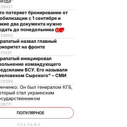
аезда"
39437
то потеряет бронирование от
обилизации с 1 сентября и
акие два документа нужно
одать до понедельника
34693
рапатый назвал главный
риоритет на фронте
31535
рапатый инициировал
вольнение командующего
едсилами ВСУ. Его называли
человеком Сырского" – СМИ
29399
инченко:
Он был генералом КГБ,
оторый стал украинским
осударственником
28771
ПОПУЛЯРНОЕ
РЕКЛАМА