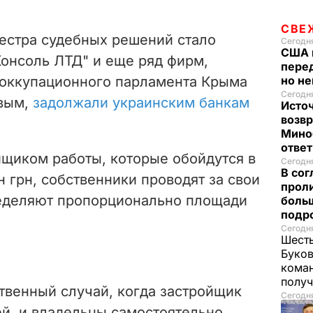
o
СВЕ
еестра судебных решений стало
Сегодня
США 
Консоль ЛТД" и еще ряд фирм,
перед
 оккупационного парламента Крыма
но н
Сегодня
вым,
задолжали украинским банкам
Исто
возв
Мино
отве
йщиком работы, которые обойдутся в
Сегодня
В со
н грн,
собственники проводят за свои
проли
ределяют пропорционально площади
боль
подр
Сегодня
Шесть
Буков
кома
получ
твенный случай, когда застройщик
Сегодня
й, и владельцы самостоятельно