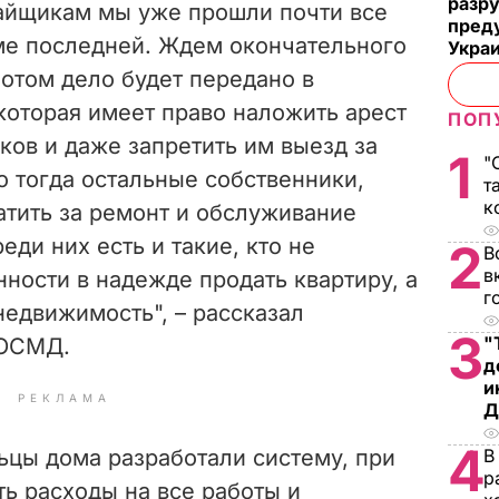
разру
айщикам мы уже прошли почти все
преду
ме последней. Ждем окончательного
Укра
Потом дело будет передано в
которая имеет право наложить арест
ПОП
ков и даже запретить им выезд за
1
"
о тогда остальные собственники,
т
к
атить за ремонт и обслуживание
еди них есть и такие, кто не
2
В
в
ности в надежде продать квартиру, а
г
 недвижимость", – рассказал
3
"
 ОСМД.
д
и
РЕКЛАМА
Д
4
ьцы дома разработали систему, при
В
р
ть расходы на все работы и