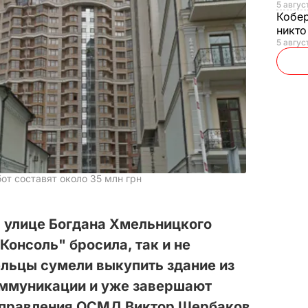
5 авгус
Кобе
никто
5 авгус
от составят около 35 млн грн
 улице Богдана Хмельницкого
Консоль" бросила, так и не
ельцы сумели выкупить здание из
коммуникации и уже завершают
а правления ОСМД Виктор Щербаков.