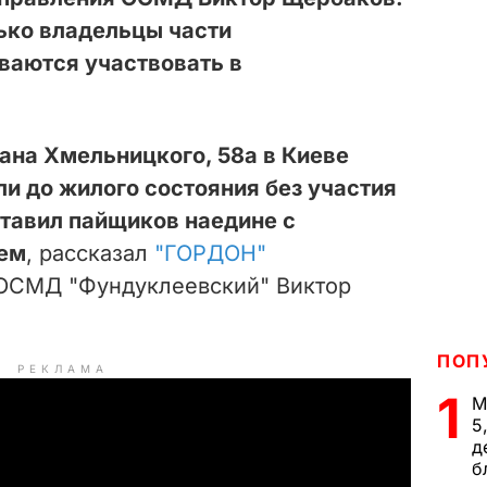
ько владельцы части
ваются участвовать в
ана Хмельницкого, 58а в Киеве
и до жилого состояния без участия
тавил пайщиков наедине с
ием
, рассказал
"ГОРДОН"
 ОСМД "Фундуклеевский" Виктор
ПОП
РЕКЛАМА
1
М
5
д
б