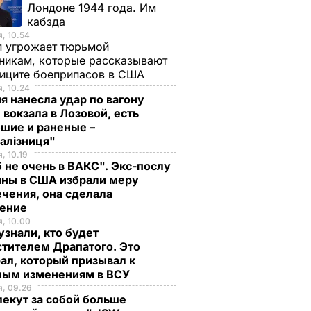
Лондоне 1944 года. Им
кабзда
, 10.54
п угрожает тюрьмой
никам, которые рассказывают
фиците боеприпасов в США
, 10.24
я нанесла удар по вагону
 вокзала в Лозовой, есть
шие и раненые –
залізниця"
, 10.19
 не очень в ВАКС". Экс-послу
ины в США избрали меру
чения, она сделала
ление
, 10.00
знали, кто будет
тителем Драпатого. Это
ал, который призывал к
ным изменениям в ВСУ
, 09.26
екут за собой больше