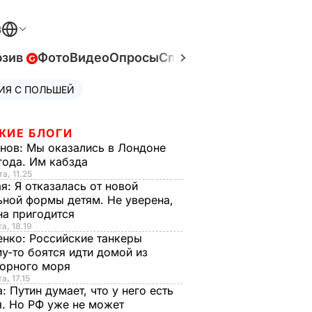
В
юзив
Фото
Видео
Опросы
Спецпроекты
Война в У
ИЯ С ПОЛЬШЕЙ
ЖИЕ БЛОГИ
анов:
Мы оказались в Лондоне
года. Им кабзда
а, 11.25
ая:
Я отказалась от новой
ной формы детям. Не уверена,
на пригодится
а, 18.19
енко:
Российские танкеры
у-то боятся идти домой из
орного моря
а, 17.15
а:
Путин думает, что у него есть
. Но РФ уже не может