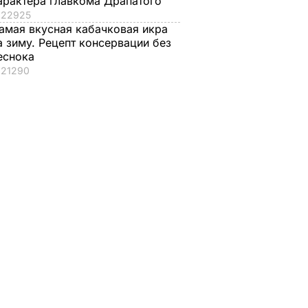
арактера главкома Драпатого
22925
амая вкусная кабачковая икра
а зиму. Рецепт консервации без
еснока
21290