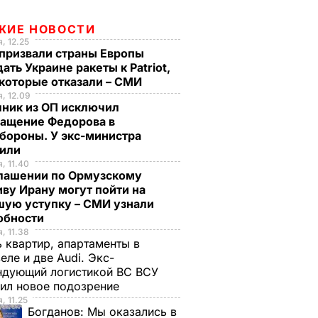
ЖИЕ НОВОСТИ
, 12.25
призвали страны Европы
ать Украине ракеты к Patriot,
екоторые отказали – СМИ
, 12.09
чник из ОП исключил
ращение Федорова в
бороны. У экс-министра
тили
, 11.40
глашении по Ормузскому
ву Ирану могут пойти на
шую уступку – СМИ узнали
обности
, 11.38
 квартир, апартаменты в
еле и две Audi. Экс-
ндующий логистикой ВС ВСУ
ил новое подозрение
, 11.25
Богданов:
Мы оказались в