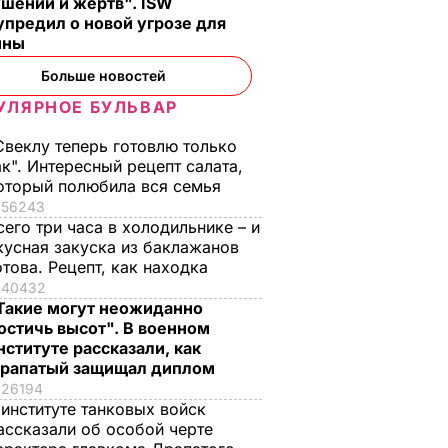
шений и жертв". ISW
предил о новой угрозе для
ины
Больше новостей
УЛЯРНОЕ БУЛЬВАР
Свеклу теперь готовлю только
ак". Интересный рецепт салата,
оторый полюбила вся семья
56243
сего три часа в холодильнике – и
кусная закуска из баклажанов
отова. Рецепт, как находка
40432
Такие могут неожиданно
остичь высот". В военном
нституте рассказали, как
рапатый защищал диплом
26194
 институте танковых войск
ассказали об особой черте