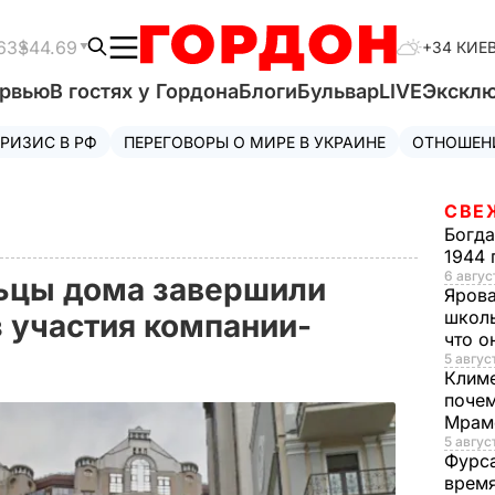
63
$44.69
+34 КИЕ
ервью
В гостях у Гордона
Блоги
Бульвар
LIVE
Экскл
РИЗИС В РФ
ПЕРЕГОВОРЫ О МИРЕ В УКРАИНЕ
ОТНОШЕН
СВЕ
Богд
1944 
6 август
льцы дома завершили
Яров
школь
з участия компании-
что о
5 август
Клим
почем
Мрам
5 август
Фурс
время