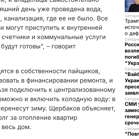
няшний день уже проведена вода,
Сегодня
, канализация, где ее не было. Все
Трам
ки могут приступить к внутренней
источ
о де
т счетчики и коммунальные услуги
Сегодня
Росси
будут готовы", – говорит
возле
погиб
"Укр
Сегодня
дятся в собственности пайщиков,
"Вайб
вовать в финансировании ремонта, и
Укра
пресе
льзя подключить к централизованному
заяв
озможно и включить холодную воду: в
Сегодня
СМИ у
перенесут зиму. Щербаков объясняет,
замес
генер
олг за отопление квартир
сроч
 весь дом.
Сегодня
"Повл