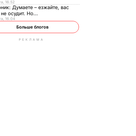
та, 16.52
рник:
Думаете – езжайте, вас
 не осудит. Но...
та, 16.04
Больше блогов
РЕКЛАМА