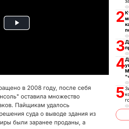
з
2
К
м
к
P
п
3
l
Д
п
a
4
Д
у
y
М
"
V
5
ащено в 2008 году, после себя
З
i
к
нсоль" оставила множество
г
аков. Пайщикам удалось
d
решения суда о выводе здания из
e
ртиры были заранее проданы, а