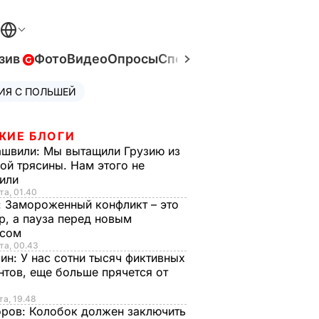
зив
Фото
Видео
Опросы
Спецпроекты
Война в Ук
ИЯ С ПОЛЬШЕЙ
ЖИЕ БЛОГИ
ашвили:
Мы вытащили Грузию из
ой трясины. Нам этого не
тили
та, 01.40
:
Замороженный конфликт – это
р, а пауза перед новым
исом
та, 00.43
рин:
У нас сотни тысяч фиктивных
нтов, еще больше прячется от
та, 19.48
оров:
Колобок должен заключить