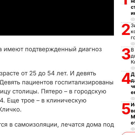
l
н
с
и
a
2
З
y
к
г
V
3
ка имеют подтвержденный диагноз
В
i
д
К
d
4
расте от 25 до 54 лет. И девять
Д
д
e
. Девять пациентов госпитализированы
ч
ицу столицы. Пятеро – в городскую
е
o
. Еще трое – в клиническую
5
И
Кличко.
в
М
о
ся в самоизоляции, лечатся дома под