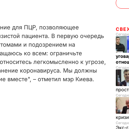
ание для ПЦР, позволяющее
СВЕ
Сегодня
изистой пациента. В первую очередь
птомами и подозрением на
ращаюсь ко всем: ограничьте
угова
относитесь легкомысленно к угрозе,
отнош
Сегодня
анение коронавируса. Мы должны
ие вместе", – отметил мэр Киева.
прос
Сегодня
криз
Сегодня
Экс-г