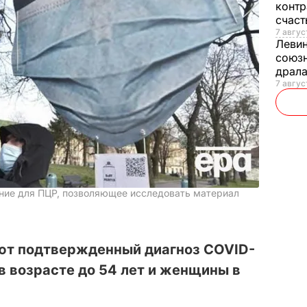
контр
счас
7 авгус
Леви
союзн
драла
7 август
ание для ПЦР, позволяющее исследовать материал
еют подтвержденный диагноз COVID-
 в возрасте до 54 лет и женщины в