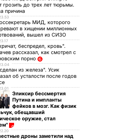
 грозить до трех лет тюрьмы.
ва причина
23.53
оссекретарь МИД, которого
ревают в хищении миллионных
ртвований, вышел из СИЗО
23.17
кричат, беспредел, кровь".
чев рассказал, как смотрел с
новским порно
23.04
 сделан из железа". Усик
азал об усталости после годов
ксе
23.01
Эликсир бессмертия
Путина и импланты
фейков в мозг. Как физик
льчук, обещавший
ическое оружие, стал
оем"
22.20
вестные дроны заметили над