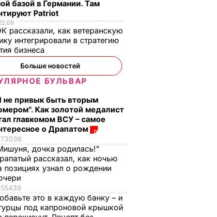
ой базой в Германии. Там
тируют Patriot
22.09
К рассказали, как ветеранскую
ику интегрировали в стратегию
тия бизнеса
Больше новостей
УЛЯРНОЕ БУЛЬВАР
Я не привык быть вторым
омером". Как золотой медалист
тал главкомом ВСУ – самое
нтересное о Драпатом
73036
Мишуня, дочка родилась!"
рапатый рассказал, как ночью
а позициях узнал о рождении
очери
55439
обавьте это в каждую банку – и
гурцы под капроновой крышкой