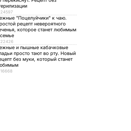
е перекиснут. Рецепт без
терилизации
24597
ежные "Поцелуйчики" к чаю.
ростой рецепт невероятного
еченья, которое станет любимым
ют
 семье
 млн
22426
ежные и пышные кабачковые
борьбы
ладьи просто тают во рту. Новый
усом
ецепт без муки, который станет
ЬГИ
юбимым
16668