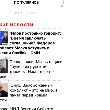
ПОПУЛЯРНОЕ
РЕКЛАМА
ЖИЕ НОВОСТИ
, 01.53
"Илон постоянно говорит:
"Время заключать
соглашение". Федоров
ривает Маска уступить в
ении Starlink – СМИ
, 01.40
Саакашвили:
Мы вытащили
Грузию из русской
трясины. Нам этого не
тили
, 00.43
Юнус:
Замороженный
конфликт – это не мир, а
пауза перед новым
исом
, 00.31
лаве МИД Венгрии Сийярто