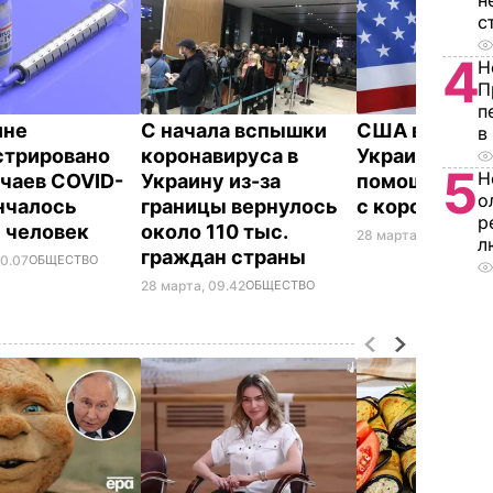
н
с
4
Н
П
п
ине
С начала вспышки
США выделя
в
стрировано
коронавируса в
Украине $1,2
5
Н
учаев COVID-
Украину из-за
помощи для 
о
ончалось
границы вернулось
с коронавир
р
 человек
около 110 тыс.
28 марта, 09.26
ДЕН
л
граждан страны
10.07
ОБЩЕСТВО
28 марта, 09.42
ОБЩЕСТВО