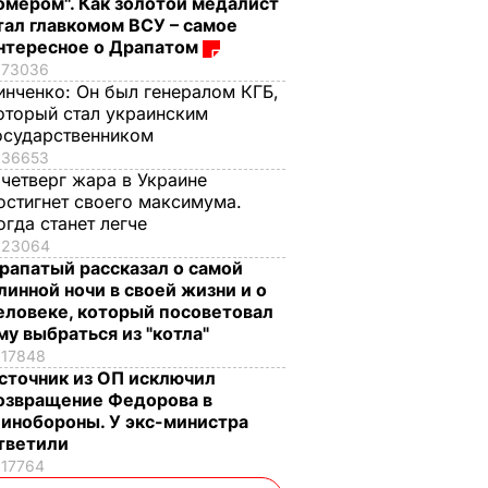
омером". Как золотой медалист
тал главкомом ВСУ – самое
нтересное о Драпатом
73036
инченко:
Он был генералом КГБ,
оторый стал украинским
осударственником
36653
 четверг жара в Украине
остигнет своего максимума.
огда станет легче
23064
рапатый рассказал о самой
линной ночи в своей жизни и о
еловеке, который посоветовал
му выбраться из "котла"
17848
сточник из ОП исключил
озвращение Федорова в
инобороны. У экс-министра
тветили
17764