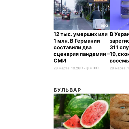
12 тыс. умерших или
В Укра
1 млн. В Германии
зареги
составили два
311 сл
сценария пандемии –
19, ск
СМИ
восемь
28 марта, 10.26
ОБЩЕСТВО
28 марта, 
БУЛЬВАР