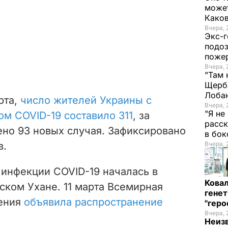
может
Како
Вчера, 
Экс-г
подоз
поже
Вчера, 
"Там 
Щерба
Лоба
рта,
число жителей Украины с
Вчера, 
"Я не
м COVID-19 составило 311
, за
расск
ено 93 новых случая. Зафиксировано
в бо
в.
Вчера, 
инфекции COVID-19 началась в
Кова
йском Ухане. 11 марта Всемирная
генет
нения
объявила распространение
"гер
Вчера, 
Неиз