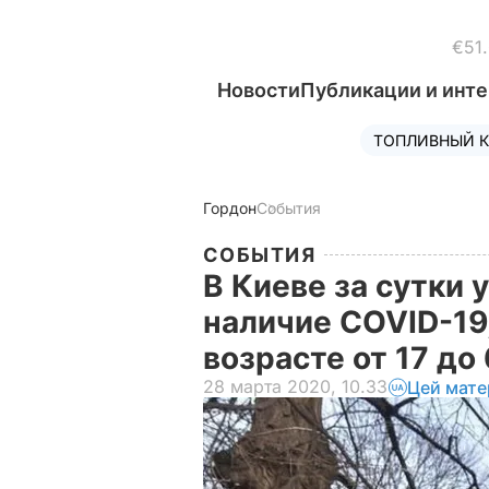
€51
Новости
Публикации и инт
ТОПЛИВНЫЙ К
Гордон
События
СОБЫТИЯ
В Киеве за сутки 
наличие COVID-19,
возрасте от 17 до
28 марта 2020, 10.33
Цей мате