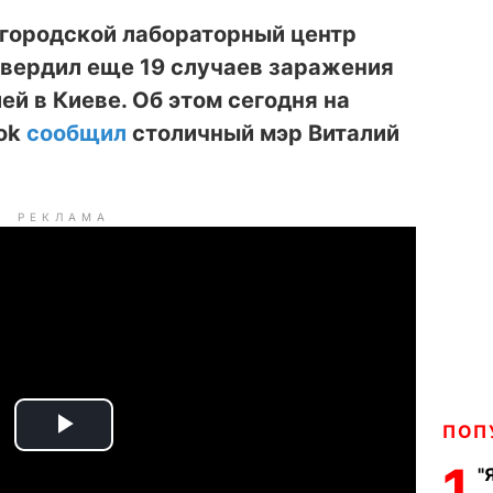
 городской лабораторный центр
вердил еще 19 случаев заражения
й в Киеве. Об этом сегодня на
ook
сообщил
столичный мэр Виталий
РЕКЛАМА
ПОП
P
1
"