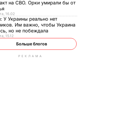
акт на СВО. Орки умирали бы от
тья
та, 16.02
н:
У Украины реально нет
иков. Им важно, чтобы Украина
сь, но не побеждала
а, 15.12
Больше блогов
РЕКЛАМА