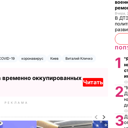
военн
ремон
Вчера, 
В ДТЭ
полит
разви
ПОП
1
"
COVID-19
коронавирус
Киев
Виталий Кличко
н
с
и
а временно оккупированных
Читать
2
"
Д
н
РЕКЛАМА
д
3
Д
о