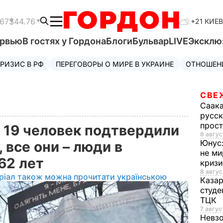
.67
$44.76
+21 КИЕВ
ервью
В гостях у Гордона
Блоги
Бульвар
LIVE
Эксклю
РИЗИС В РФ
ПЕРЕГОВОРЫ О МИРЕ В УКРАИНЕ
ОТНОШЕН
СВЕ
Саак
русск
прос
у 19 человек подтвердили
8 авгус
Юнус
 все они – люди в
не ми
 62 лет
криз
8 авгус
ріал також можна прочитати українською
Каза
студе
ТЦК
7 авгус
Невз