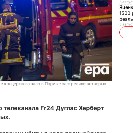
5 авгус
Яцен
1500 
реал
5 авгус
е концертного зала в Париже застрелили четверых
 телеканала Fr24 Дуглас Херберт
ых.