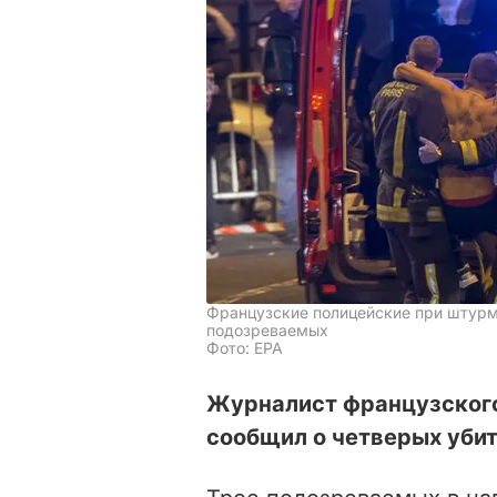
Французские полицейские при штурм
подозреваемых
Фото: ЕРА
Журналист французского
сообщил о четверых убит