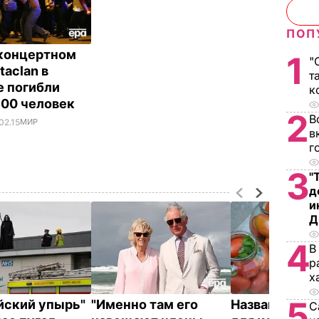
ПОП
 концертном
1
"
taclan в
т
 погибли
к
100 человек
2
В
02.15
МИР
в
г
3
"
д
и
Д
4
В
р
х
5
йский упырь"
"Именно там его
Названа лучш
С