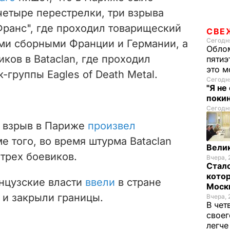
етыре перестрелки, три взрыва
Франс", где проходил товарищеский
СВЕ
Сегодня
ми сборными Франции и Германии, а
Облом
ков в Bataclan, где проходил
пятиэ
это м
-группы Eagles of Death Metal.
Сегодня
"Я не
покин
Сегодня
й взрыв в Париже
произвел
е того, во время штурма Bataclan
Велик
трех боевиков.
Вчера, 
Стало
котор
анцузские власти
ввели
в стране
Моск
и закрыли границы.
Вчера, 
В чет
своег
легч