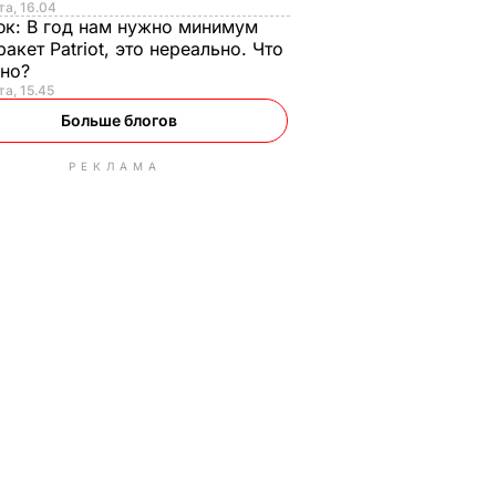
та, 16.04
юк:
В год нам нужно минимум
ракет Patriot, это нереально. Что
ьно?
та, 15.45
Больше блогов
РЕКЛАМА