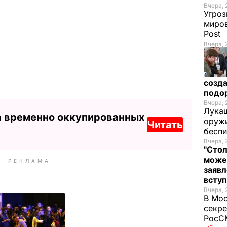
Вчера, 
Угроз
миров
Post
Вчера, 
созда
подо
Вчера, 
Лукаш
а временно оккупированных
оружи
Читать
бесп
Вчера, 
"Стол
може
РЕКЛАМА
заявл
всту
Вчера, 
В Мос
секре
РосСМ