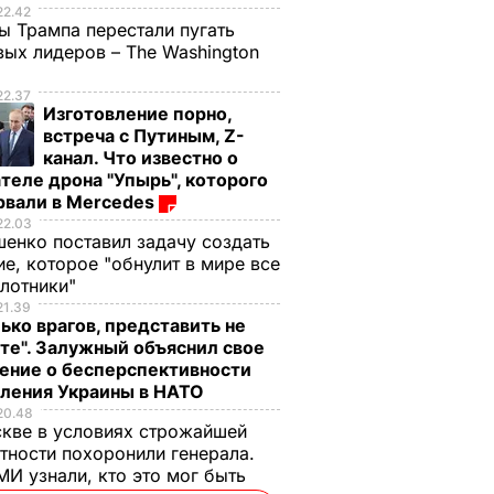
22.42
ы Трампа перестали пугать
ых лидеров – The Washington
22.37
Изготовление порно,
встреча с Путиным, Z-
канал. Что известно о
теле дрона "Упырь", которого
рвали в Mercedes
22.03
енко поставил задачу создать
е, которое "обнулит в мире все
илотники"
21.39
ько врагов, представить не
те". Залужный объяснил свое
ение о бесперспективности
пления Украины в НАТО
20.48
кве в условиях строжайшей
тности похоронили генерала.
И узнали, кто это мог быть