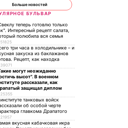
Больше новостей
УЛЯРНОЕ БУЛЬВАР
Свеклу теперь готовлю только
ак". Интересный рецепт салата,
оторый полюбила вся семья
51825
сего три часа в холодильнике – и
кусная закуска из баклажанов
отова. Рецепт, как находка
39071
Такие могут неожиданно
остичь высот". В военном
нституте рассказали, как
рапатый защищал диплом
25355
 институте танковых войск
ассказали об особой черте
арактера главкома Драпатого
21957
ая соль
Мария Бурмака: Нам
Нежные
амая вкусная кабачковая икра