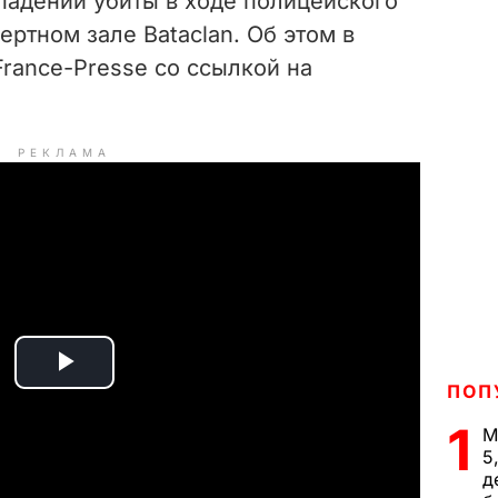
падении убиты в ходе полицейского
ртном зале Bataclan. Об этом в
rance-Presse со ссылкой на
РЕКЛАМА
P
ПОП
1
l
М
5
д
a