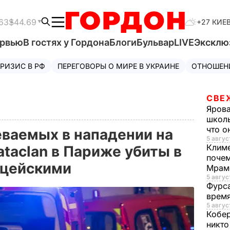
63
$44.69
+27 КИЕ
ервью
В гостях у Гордона
Блоги
Бульвар
LIVE
Эксклю
РИЗИС В РФ
ПЕРЕГОВОРЫ О МИРЕ В УКРАИНЕ
ОТНОШЕН
СВЕ
Яров
школь
что о
еваемых в нападении на
5 авгус
Клим
taclan в Париже убиты в
почем
ицейскими
Мрам
5 август
Фурс
время
5 авгус
Кобе
никто