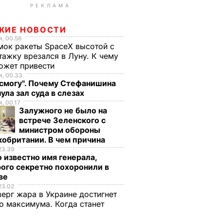
РЕКЛАМА
ЖИЕ НОВОСТИ
, 00.56
ок ракеты SpaceX высотой с
тажку врезался в Луну. К чему
ожет привести
, 00.33
 смогу". Почему Стефанишина
ула зал суда в слезах
, 00.17
Залужного не было на
встрече Зеленского с
министром обороны
обритании. В чем причина
23.39
 известно имя генерала,
ого секретно похоронили в
ве
23.02
верг жара в Украине достигнет
о максимума. Когда станет
е