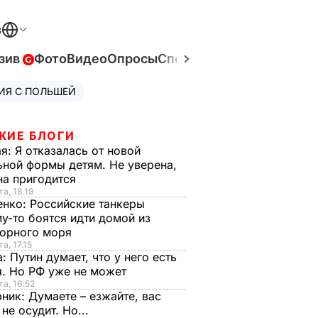
В
зив
Фото
Видео
Опросы
Спецпроекты
Война в Ук
ИЯ С ПОЛЬШЕЙ
ЖИЕ БЛОГИ
ая:
Я отказалась от новой
ной формы детям. Не уверена,
на пригодится
та, 18.19
енко:
Российские танкеры
у-то боятся идти домой из
орного моря
а, 17.15
а:
Путин думает, что у него есть
. Но РФ уже не может
та, 16.52
рник:
Думаете – езжайте, вас
 не осудит. Но...