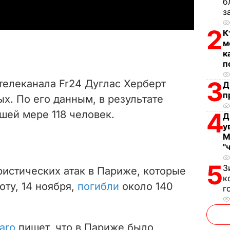
б
з
y
2
К
V
м
к
i
п
3
телеканала Fr24 Дуглас Херберт
d
Д
п
х. По его данным, в результате
e
4
шей мере 118 человек.
Д
у
o
М
"
5
З
ристических атак в Париже, которые
к
ту, 14 ноября,
погибли
около 140
г
garo
пишет, что в Париже было