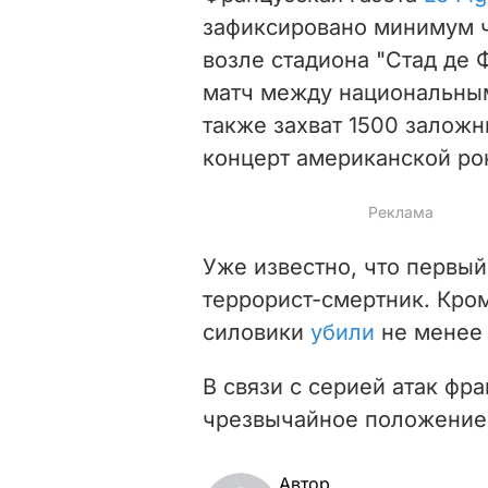
зафиксировано минимум ч
возле стадиона "Стад де 
матч между национальны
также захват 1500 заложни
концерт американской рок
Уже известно, что первы
террорист-смертник. Кром
силовики
убили
не менее 
В связи с серией атак фр
чрезвычайное положение 
Автор