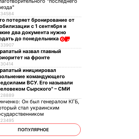
лаготворительного "последнего
аезда"
34584
то потеряет бронирование от
обилизации с 1 сентября и
акие два документа нужно
одать до понедельника
33907
рапатый назвал главный
риоритет на фронте
30414
рапатый инициировал
вольнение командующего
едсилами ВСУ. Его называли
человеком Сырского" – СМИ
28889
инченко:
Он был генералом КГБ,
оторый стал украинским
осударственником
23495
ПОПУЛЯРНОЕ