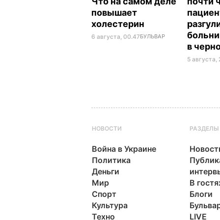
Что на самом деле
почти 
повышает
пациен
холестерин
разгул
больни
6 августа, 00.47
БУЛЬВАР
в черн
5 августа, 
НОВОСТИ
РАЗДЕЛЫ
Война в Украине
Новост
Политика
Публик
Деньги
интерв
Мир
В гостя
Спорт
Блоги
Культура
Бульва
Техно
LIVE