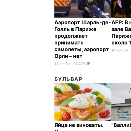
Аэропорт Шарль-де-
AFP: В
Голль в Париже
зале Ba
продолжает
Париже
принимать
около 
самолеты, аэропорт
14 ноября, 
Орли – нет
14 ноября, 02.22
МИР
БУЛЬВАР
Яйца не виноваты.
"Валли