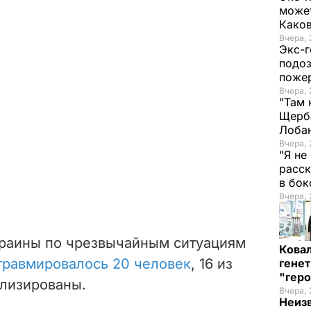
может
Како
Вчера, 
Экс-г
подоз
поже
Вчера, 
"Там 
Щерба
Лоба
Вчера, 
"Я не
расск
в бо
Вчера, 
краины по чрезвычайным ситуациям
Кова
травмировалось 20 человек
, 16 из
генет
"гер
ализированы.
Вчера, 
Неиз