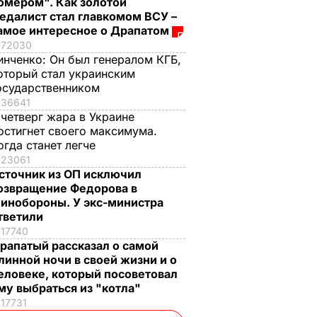
омером". Как золотой
едалист стал главкомом ВСУ –
амое интересное о Драпатом
72030
инченко:
Он был генералом КГБ,
оторый стал украинским
осударственником
36641
 четверг жара в Украине
остигнет своего максимума.
огда станет легче
23061
сточник из ОП исключил
озвращение Федорова в
инобороны. У экс-министра
тветили
17740
рапатый рассказал о самой
линной ночи в своей жизни и о
еловеке, который посоветовал
му выбраться из "котла"
17731