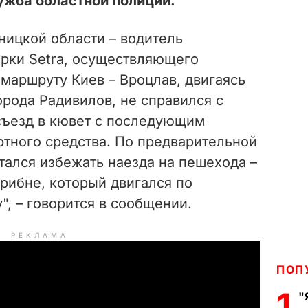
жба областной полиции.
ницкой области – водитель
арки Setra, осуществляющего
маршруту Киев – Вроцлав, двигаясь
орода Радивилов, не справился с
съезд в кювет с последующим
тного средства. По предварительной
тался избежать наезда на пешехода –
рибне, который двигался по
", – говорится в сообщении.
РЕКЛАМА
ПОП
1
"