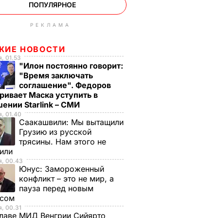
ПОПУЛЯРНОЕ
РЕКЛАМА
ЖИЕ НОВОСТИ
, 01.53
"Илон постоянно говорит:
"Время заключать
соглашение". Федоров
ривает Маска уступить в
ении Starlink – СМИ
, 01.40
Саакашвили:
Мы вытащили
Грузию из русской
трясины. Нам этого не
тили
я, 00.43
Юнус:
Замороженный
конфликт – это не мир, а
пауза перед новым
исом
, 00.31
лаве МИД Венгрии Сийярто