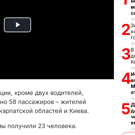
н
м
с
2
З
P
к
г
l
3
В
д
a
К
y
4
И
в
V
М
ции, кроме двух водителей,
о
i
но 58 пассажиров – жителей
5
Д
карпатской областей и Киева.
д
d
ч
е
e
мы получили 23 человека.