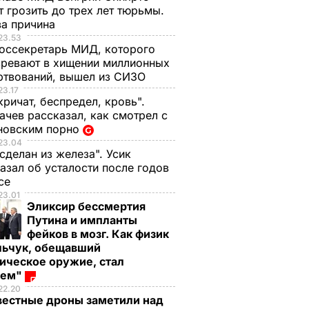
 грозить до трех лет тюрьмы.
ва причина
23.53
оссекретарь МИД, которого
ревают в хищении миллионных
ртвований, вышел из СИЗО
23.17
кричат, беспредел, кровь".
чев рассказал, как смотрел с
новским порно
23.04
 сделан из железа". Усик
азал об усталости после годов
ксе
23.01
Эликсир бессмертия
Путина и импланты
фейков в мозг. Как физик
льчук, обещавший
ическое оружие, стал
оем"
22.20
вестные дроны заметили над