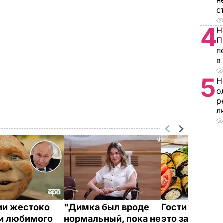
н
с
4
Н
П
п
в
5
Н
о
р
л
ии жестоко
"Димка был вроде
Гости думают
и любимого
нормальный, пока не
это закуска и