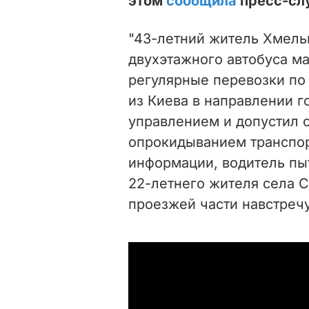
этом
сообщила
пресс-слу
"43-летний житель Хмель
двухэтажного автобуса м
регулярные перевозки по 
из Киева в направлении г
управлением и допустил 
опрокидыванием транспор
информации, водитель пы
22-летнего жителя села С
проезжей части навстречу