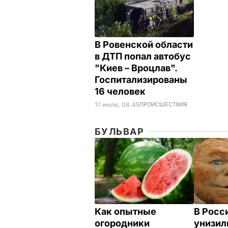
В Ровенской области
в ДТП попал автобус
"Киев – Вроцлав".
Госпитализированы
16 человек
17 июля, 08.45
ПРОИСШЕСТВИЯ
БУЛЬВАР
Как опытные
В Росс
огородники
унизил