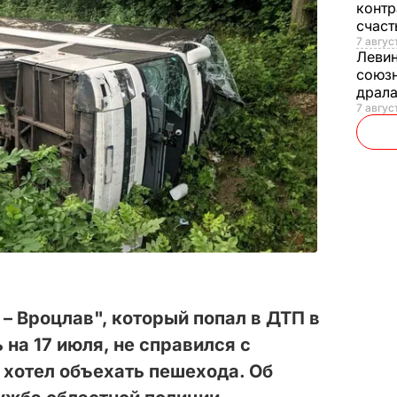
контр
счас
7 авгус
Леви
союзн
драла
7 август
 – Вроцлав", который попал в ДТП в
 на 17 июля, не справился с
 хотел объехать пешехода. Об