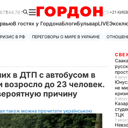
.67
$44.76
+21 КИЕВ
ервью
В гостях у Гордона
Блоги
Бульвар
LIVE
Экскл
РИЗИС В РФ
ПЕРЕГОВОРЫ О МИРЕ В УКРАИНЕ
ОТНОШЕН
СВЕ
Саак
русск
прос
их в ДТП с автобусом в
8 авгус
Юнус
 возросло до 23 человек.
не ми
вероятную причину
криз
8 авгус
Каза
студе
іал також можна прочитати українською
ТЦК
7 авгус
Невз