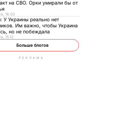
акт на СВО. Орки умирали бы от
тья
та, 16.02
н:
У Украины реально нет
иков. Им важно, чтобы Украина
сь, но не побеждала
а, 15.12
Больше блогов
РЕКЛАМА