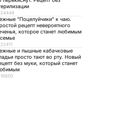
е перекиснут. Рецепт без
терилизации
24449
ежные "Поцелуйчики" к чаю.
ростой рецепт невероятного
еченья, которое станет любимым
 семье
22411
ежные и пышные кабачковые
ладьи просто тают во рту. Новый
ецепт без муки, который станет
юбимым
16650
, что
"Ничего навязывать
Смешайте это с
з
не буду". Драпатый
мукой – и целая гор