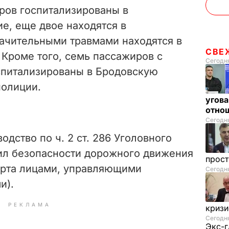
o
ров госпитализированы в
е, еще двое находятся в
значительными травмами находятся в
СВЕ
 Кроме того, семь пассажиров с
Сегодня
спитализированы в Бродовскую
полиции.
угова
отнош
Сегодня
одство по ч. 2 ст. 286 Уголовного
ил безопасности дорожного движения
прос
орта лицами, управляющими
Сегодн
и).
РЕКЛАМА
криз
Сегодня
Экс-г