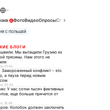
юзив
Фото
Видео
Опросы
Спецпроекты
Война в У
ИЯ С ПОЛЬШЕЙ
ЖИЕ БЛОГИ
ашвили:
Мы вытащили Грузию из
ой трясины. Нам этого не
тили
та, 01.40
:
Замороженный конфликт – это
р, а пауза перед новым
исом
та, 00.43
рин:
У нас сотни тысяч фиктивных
нтов, еще больше прячется от
та, 19.48
оров:
Колобок должен заключить