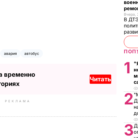
военн
ремон
Вчера, 
В ДТЭ
полит
разви
ПОП
авария
автобус
1
"
н
а временно
м
Читать
с
ториях
2
"
Д
РЕКЛАМА
н
д
3
Д
о