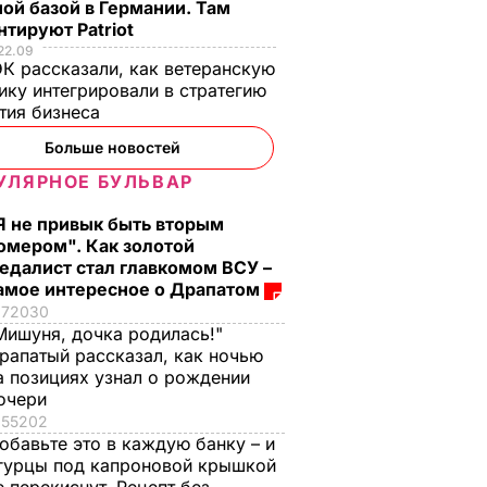
ой базой в Германии. Там
тируют Patriot
22.09
К рассказали, как ветеранскую
ику интегрировали в стратегию
тия бизнеса
Больше новостей
УЛЯРНОЕ БУЛЬВАР
Я не привык быть вторым
омером". Как золотой
едалист стал главкомом ВСУ –
амое интересное о Драпатом
72030
Мишуня, дочка родилась!"
рапатый рассказал, как ночью
а позициях узнал о рождении
очери
55202
обавьте это в каждую банку – и
гурцы под капроновой крышкой