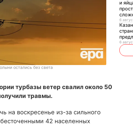
и яйц
прост
слож
6 авгус
Каза
стран
предл
6 авгус
олыни остались без света
тории турбазы ветер свалил около 50
получили травмы.
чь на воскресенье из-за сильного
 обесточенными 42 населенных