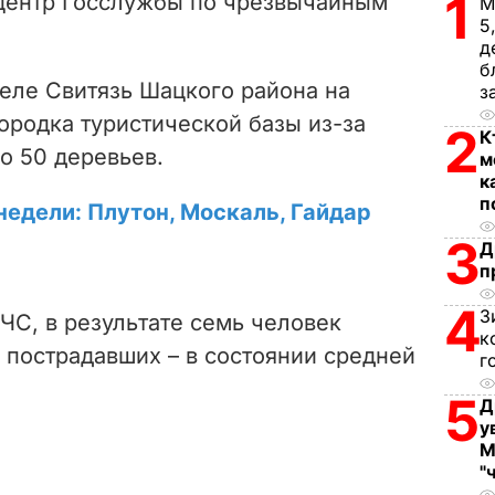
1
центр Госслужбы по чрезвычайным
М
i
5
д
d
б
селе Свитязь Шацкого района на
з
e
ородка туристической базы из-за
2
К
о 50 деревьев.
м
o
к
п
недели: Плутон, Москаль, Гайдар
3
Д
п
4
З
ЧС, в результате семь человек
к
 пострадавших – в состоянии средней
г
5
Д
у
М
"