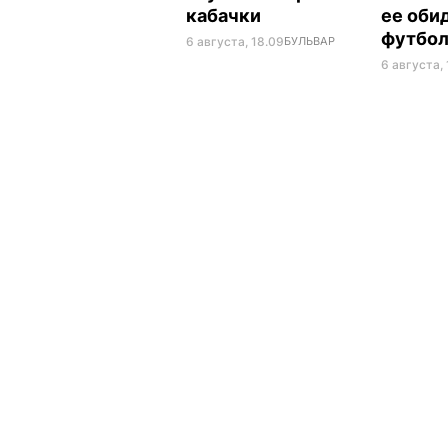
кабачки
ее оби
футбо
6 августа, 18.09
БУЛЬВАР
6 августа, 