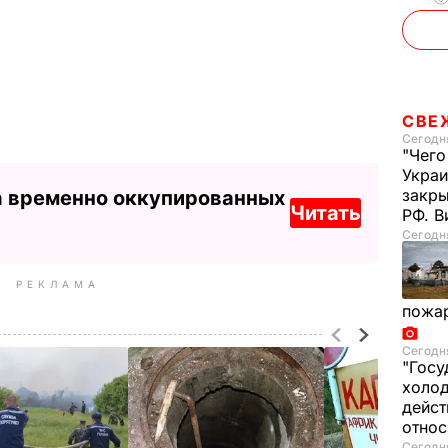
СВЕ
Сегодня
"Чего
Украи
закр
а временно оккупированных
Читать
РФ. 
Сегодня
РЕКЛАМА
пожа
Сегодня
"Госу
холод
дейст
отно
Сегодня