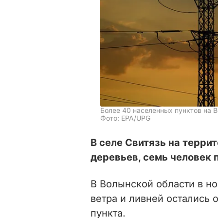
Более 40 населенных пунктов на В
Фото: EPA/UPG
В селе Свитязь на терри
деревьев, семь человек 
В Волынской области в но
ветра и ливней остались
пункта.