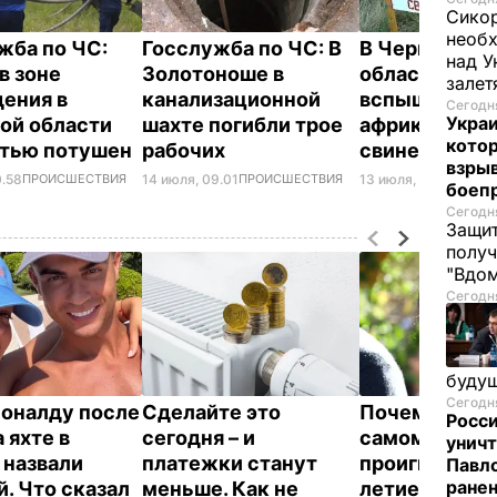
Сикор
необх
жба по ЧС:
Госслужба по ЧС: В
В Черниговс
над У
в зоне
Золотоноше в
области про
залет
ения в
канализационной
вспышка
Сегодня
Украи
ой области
шахте погибли трое
африканской
кото
стью потушен
рабочих
свиней
взрыв
0.58
ПРОИСШЕСТВИЯ
14 июля, 09.01
ПРОИСШЕСТВИЯ
13 июля, 22.43
ПРОИ
боеп
Сегодня
Защит
получ
"Вдом
Сегодня
буду
Сегодня
оналду после
Сделайте это
Почему Чарльз
Росси
 яхте в
сегодня – и
самом деле
уничт
 назвали
платежки станут
проигнориров
Павло
ране
й. Что сказал
меньше. Как не
летие жены 