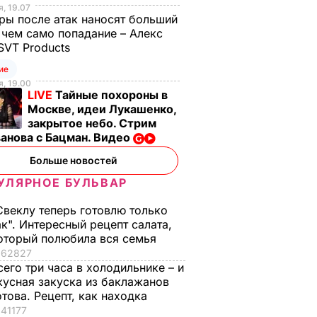
, 19.07
оздравил
ресторане. Рецепт
Орбакайте со всем
ы после атак наносят больший
понравится всей
ее детьми
 чем само попадание – Алекс
семье
ЬВАР
6 августа, 14.32
БУЛЬВАР
SVT Products
6 августа, 15.45
БУЛЬВАР
ие
, 19.00
LIVE
Тайные похороны в
Москве, идеи Лукашенко,
закрытое небо. Стрим
анова с Бацман. Видео
Больше новостей
УЛЯРНОЕ БУЛЬВАР
Свеклу теперь готовлю только
ак". Интересный рецепт салата,
оторый полюбила вся семья
62827
сего три часа в холодильнике – и
кусная закуска из баклажанов
отова. Рецепт, как находка
41177