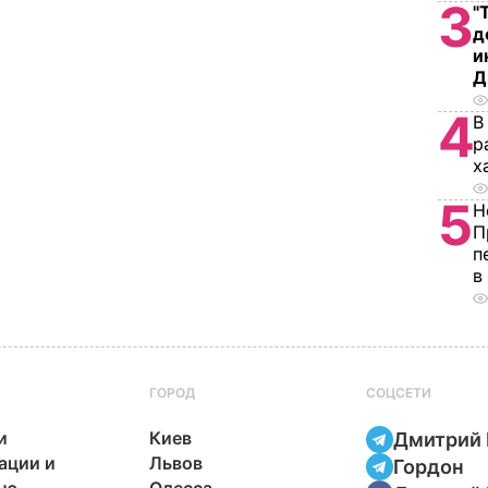
3
"
д
и
Д
4
В
р
х
5
Н
П
п
в
ГОРОД
СОЦСЕТИ
и
Киев
Дмитрий 
ации и
Львов
Гордон