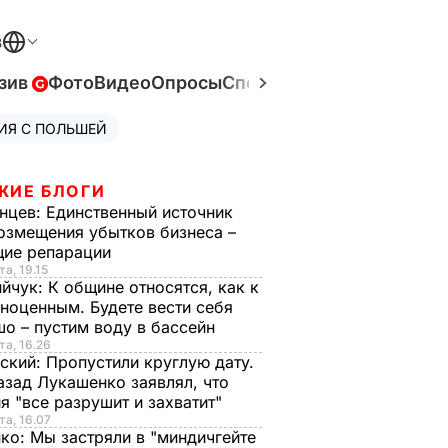
В
зив
Фото
Видео
Опросы
Спецпроекты
Война в Ук
ИЯ С ПОЛЬШЕЙ
ЖИЕ БЛОГИ
нцев:
Единственный источник
озмещения убытков бизнеса –
щие репарации
та, 19.15
ийчук:
К общине относятся, как к
ноценным. Будете вести себя
о – пустим воду в бассейн
та, 16.26
ский:
Пропустили круглую дату.
азад Лукашенко заявлял, что
я "все разрушит и захватит"
та, 16.07
нко:
Мы застряли в "миндичгейте