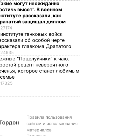
Такие могут неожиданно
остичь высот". В военном
нституте рассказали, как
рапатый защищал диплом
27174
 институте танковых войск
ассказали об особой черте
арактера главкома Драпатого
24635
ежные "Поцелуйчики" к чаю.
ростой рецепт невероятного
еченья, которое станет любимым
 семье
17325
Правила пользования
Гордон
сайтом и использования
материалов