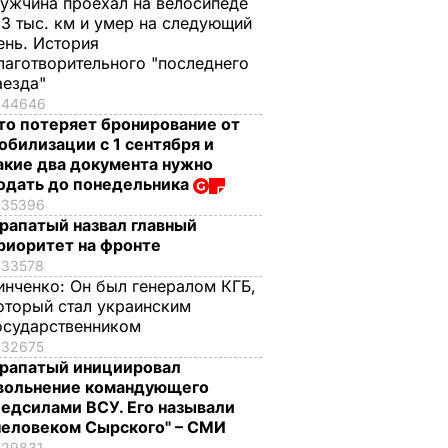
ужчина проехал на велосипеде
,3 тыс. км и умер на следующий
ень. История
лаготворительного "последнего
аезда"
44646
то потеряет бронирование от
обилизации с 1 сентября и
акие два документа нужно
одать до понедельника
35396
рапатый назвал главный
риоритет на фронте
33578
инченко:
Он был генералом КГБ,
оторый стал украинским
осударственником
32675
рапатый инициировал
вольнение командующего
едсилами ВСУ. Его называли
человеком Сырского" – СМИ
29831