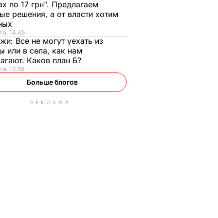
ах по 17 грн". Предлагаем
ые решения, а от власти хотим
ных
та, 14.45
нжи:
Все не могут уехать из
ы или в села, как нам
агают. Каков план Б?
та, 13.59
Больше блогов
РЕКЛАМА