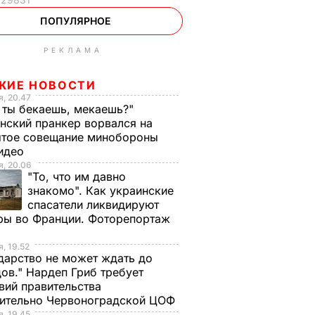
ПОПУЛЯРНОЕ
РЕКЛАМА
ЖИЕ НОВОСТИ
, 20.47
 ты бекаешь, мекаешь?"
нский пранкер ворвался на
ытое совещание минобороны
Видео
, 20.06
"То, что им давно
знакомо". Как украинские
спасатели ликвидируют
ры во Франции. Фоторепортаж
, 19.52
дарство не может ждать до
ов." Нардеп Гриб требует
вий правительства
сительно Червоноградской ЦОФ
, 19.45