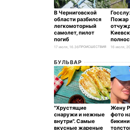
В Черниговской
Госслу
области разбился
Пожар 
легкомоторный
отчужд
самолет, пилот
Киевск
погиб
полно
17 июля, 16.36
ПРОИСШЕСТВИЯ
16 июля, 2
БУЛЬВАР
"Хрустящие
Жену Р
снаружи и нежные
фото на
внутри". Самые
бикини
вкусные жареные
толсто