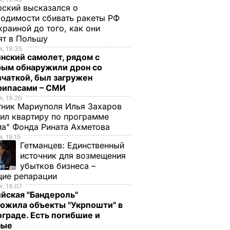
ский высказался о
одимости сбивать ракеты РФ
кой
14 июля на большей
краиной до того, как они
изошла
части территории
ят в Польшу
Украины ожидаются
, 19.35
нский самолет, рядом с
 чумы
кратковременные
рым обнаружили дрон со
дожди и грозы
чаткой, был загружен
СШЕСТВИЯ
13 июля, 19.54
ОБЩЕСТВО
рипасами – СМИ
, 19.20
ник Мариуполя Илья Захаров
ил квартиру по программе
а" Фонда Рината Ахметова
, 19.15
Гетманцев:
Единственный
источник для возмещения
убытков бизнеса –
щие репарации
, 19.07
 III на
Галета с
"Какая мама, такие 
йская "Бандероль"
помидорами
дети". В сети
ожила объекты "Укрпошти" в
ал 45-
готовится легко, а
комментируют
граде. Есть погибшие и
ные
принца
получается – как в
новое видео