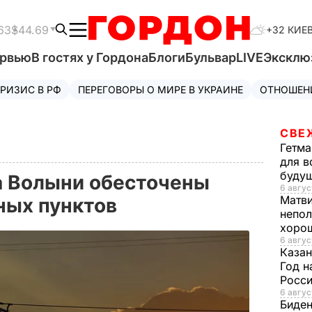
63
$44.69
+32 КИЕ
ервью
В гостях у Гордона
Блоги
Бульвар
LIVE
Эксклю
РИЗИС В РФ
ПЕРЕГОВОРЫ О МИРЕ В УКРАИНЕ
ОТНОШЕН
СВЕ
Гетма
для в
буду
а Волыни обесточены
6 авгус
Матв
ных пунктов
непол
хорош
6 авгус
Казан
Год н
Росси
6 авгус
Биде