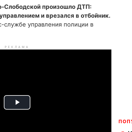
но-Слободской произошло ДТП:
 управлением и врезался в отбойник.
с-службе управления полиции в
РЕКЛАМА
P
l
ПОП