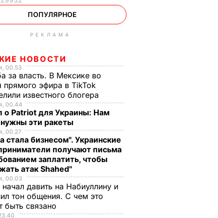
ПОПУЛЯРНОЕ
РЕКЛАМА
ЖИЕ НОВОСТИ
, 00.53
а за власть. В Мексике во
 прямого эфира в TikTok
елили известного блогера
, 00.44
 о Patriot для Украины: Нам
 нужны эти ракеты
, 00.27
а стала бизнесом". Украинские
приниматели получают письма
бованием заплатить, чтобы
жать атак Shahed"
, 00.03
 начал давить на Набиуллину и
ил тон общения. С чем это
т быть связано
23.40