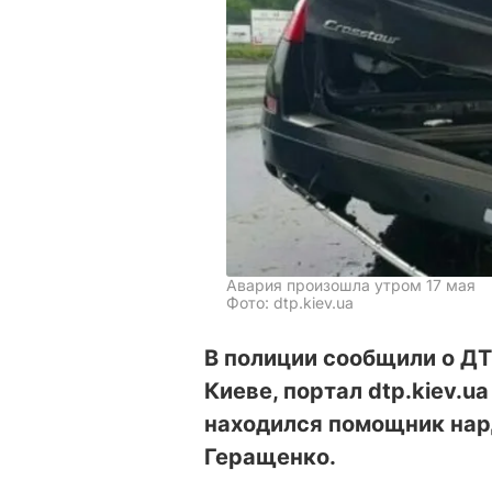
Авария произошла утром 17 мая
Фото: dtp.kiev.ua
В полиции сообщили о ДТ
Киеве, портал dtp.kiev.u
находился помощник нар
Геращенко.