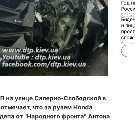
Год н
Росси
6 авгус
Биде
и яйц
прост
слож
6 авгус
П на улице Саперно-Слободской в
a отмечает, что за рулем Honda
депа от "Народного фронта" Антона