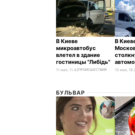
В Киеве
В Киев
микроавтобус
Москов
влетел в здание
столкн
гостиницы "Либідь"
автом
11 мая, 11.42
ПРОИСШЕСТВИЯ
10 мая, 18.
БУЛЬВАР