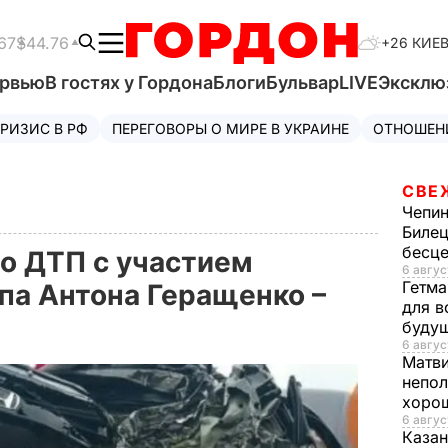
67
$44.76
+26 КИЕ
ервью
В гостях у Гордона
Блоги
Бульвар
LIVE
Эксклю
РИЗИС В РФ
ПЕРЕГОВОРЫ О МИРЕ В УКРАИНЕ
ОТНОШЕН
СВЕ
Чепи
Билец
бесц
о ДТП с участием
6 авгус
Гетма
а Антона Геращенко –
для в
буду
6 авгус
Матв
непол
хорош
6 авгус
Казан