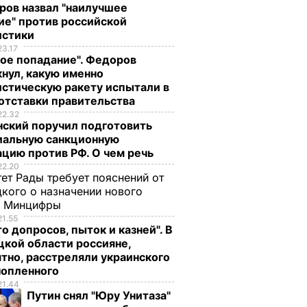
ров назвал "наилучшее
ие" против российской
истики
23.17
ое попадание". Федоров
нул, какую именно
стическую ракету испытали в
нфликт
В Харькове машина
отставки правительства
 возле
патрульной полиции
22.32
ла" в
попала в тройное
нский поручил подготовить
иальную санкционную
зошел
ДТП
цию против РФ. О чем речь
5 мая, 09.24
ПРОИСШЕСТВИЯ
22.20
ЕСТВИЯ
ет Рады требует пояснений от
кого о назначении нового
ы Минцифры
21.55
о допросов, пыток и казней". В
кой области россияне,
тно, расстреляли украинского
нопленного
21.44
Путин снял "Юру Унитаза"