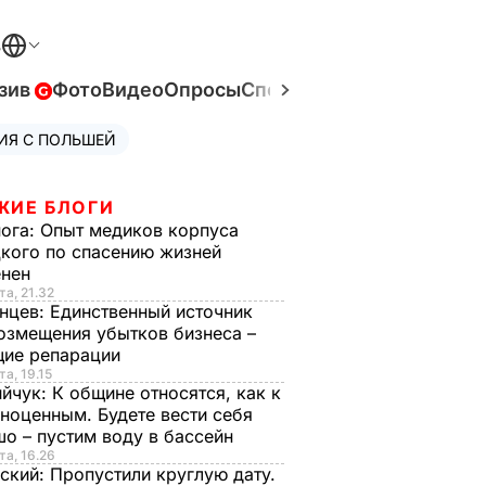
В
зив
Фото
Видео
Опросы
Спецпроекты
Война в Ук
ИЯ С ПОЛЬШЕЙ
ЖИЕ БЛОГИ
нога:
Опыт медиков корпуса
кого по спасению жизней
енен
та, 21.32
нцев:
Единственный источник
озмещения убытков бизнеса –
щие репарации
та, 19.15
ийчук:
К общине относятся, как к
ноценным. Будете вести себя
о – пустим воду в бассейн
та, 16.26
ский:
Пропустили круглую дату.