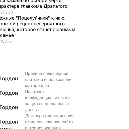
ассказали об особой черте
арактера главкома Драпатого
25230
ежные "Поцелуйчики" к чаю.
ростой рецепт невероятного
еченья, которое станет любимым
 семье
19075
Правила пользования
Гордон
сайтом и использования
материалов
Политика
Гордон
конфиденциальности и
защиты персональных
Гордон
данных
Договор присоединения
Гордон
об использовании сайта
интернет-издания
цман