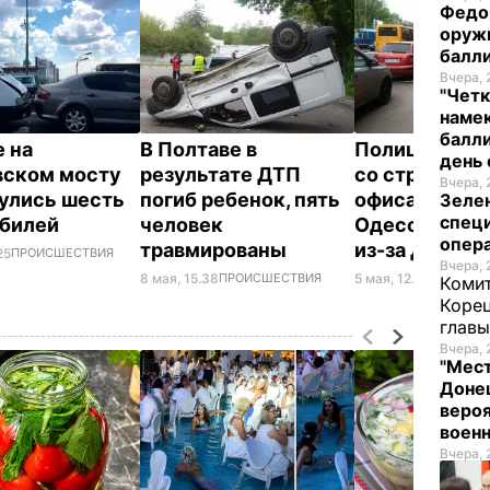
Федо
оруж
балл
Вчера, 
"Четк
намек
балли
е на
В Полтаве в
Полиция: Ко
день 
ском мосту
результате ДТП
со стрельбой
Вчера, 
улись шесть
погиб ребенок, пять
офиса "7 кана
Зеле
спец
обилей
человек
Одессе прои
опера
травмированы
из-за ДТП
25
ПРОИСШЕСТВИЯ
Вчера, 
8 мая, 15.38
ПРОИСШЕСТВИЯ
5 мая, 12.03
ПРОИСШ
Комит
Корец
глав
Вчера, 
"Мест
Донец
вероя
воен
Вчера, 