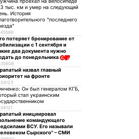
ужчина проехал на велосипеде
,3 тыс. км и умер на следующий
ень. История
лаготворительного "последнего
аезда"
45588
то потеряет бронирование от
обилизации с 1 сентября и
акие два документа нужно
одать до понедельника
35608
рапатый назвал главный
риоритет на фронте
34123
инченко:
Он был генералом КГБ,
оторый стал украинским
осударственником
34121
рапатый инициировал
вольнение командующего
едсилами ВСУ. Его называли
человеком Сырского" – СМИ
29932