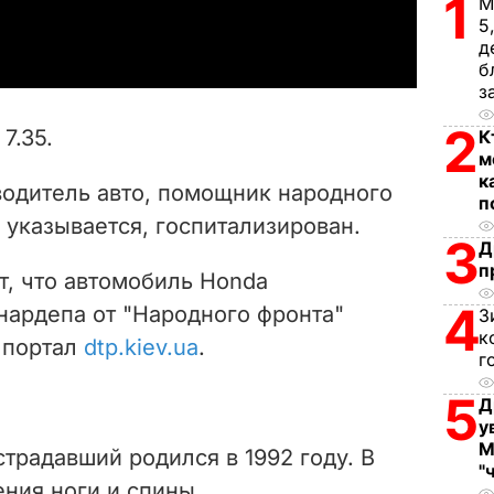
1
М
a
5
д
y
б
з
V
2
7.35.
К
i
м
к
водитель авто, помощник народного
п
d
е указывается, госпитализирован.
3
Д
e
п
, что автомобиль Honda
o
4
ардепа от "Народного фронта"
З
к
 портал
dtp.kiev.ua
.
г
5
Д
у
М
страдавший родился в 1992 году. В
"
ния ноги и спины.