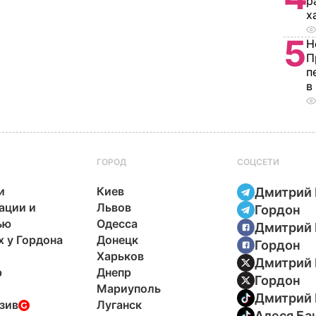
р
х
5
Н
П
п
в
ГОРОД
СОЦСЕТИ
и
Киев
Дмитрий 
ации и
Львов
Гордон
ью
Одесса
Дмитрий 
х у Гордона
Донецк
Гордон
Харьков
Дмитрий 
р
Днепр
Гордон
Мариуполь
Дмитрий 
зив
Луганск
Алеся Ба