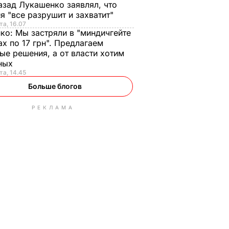
азад Лукашенко заявлял, что
я "все разрушит и захватит"
та, 16.07
нко:
Мы застряли в "миндичгейте
ах по 17 грн". Предлагаем
ые решения, а от власти хотим
ных
та, 14.45
Больше блогов
РЕКЛАМА