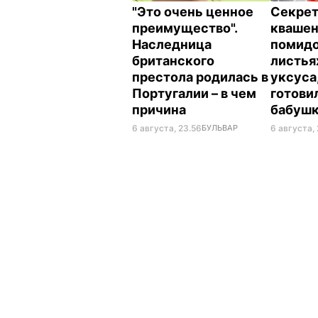
"Это очень ценное
Секрет
преимущество".
кваше
Наследница
помидо
британского
листья
престола родилась в
уксуса
Португалии – в чем
готови
причина
бабуш
6 августа, 23.56
БУЛЬВАР
6 августа, 