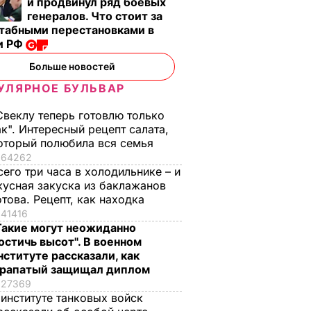
и продвинул ряд боевых
, что
"Хрустящие
Жену Роналду
генералов. Что стоит за
.
снаружи и нежные
назвали толстой. Ч
табными перестановками в
нейшей
внутри". Самые
сказал ее обидчик
и РФ
вкусные жареные
футболист
Больше новостей
кабачки
ВАР
6 августа, 17.50
БУЛЬВАР
УЛЯРНОЕ БУЛЬВАР
6 августа, 18.09
БУЛЬВАР
Свеклу теперь готовлю только
ак". Интересный рецепт салата,
оторый полюбила вся семья
64262
сего три часа в холодильнике – и
кусная закуска из баклажанов
отова. Рецепт, как находка
41416
Такие могут неожиданно
остичь высот". В военном
нституте рассказали, как
рапатый защищал диплом
27369
 институте танковых войск