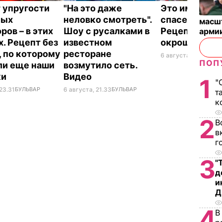
 упругости
"На это даже
Это именно то
ных
неловко смотреть".
спасет в жару
масш
ров – в этих
Шоу с русалками в
Рецепт вкус
арми
х. Рецепт без
известном
окрошки
, по которому
ресторане
6 августа, 18.21
БУЛЬ
ПОП
ли еще наши
возмутило сеть.
ки
Видео
1
"
23.31
БУЛЬВАР
6 августа, 21.33
БУЛЬВАР
т
к
2
В
в
г
3
"
д
и
Д
4
В