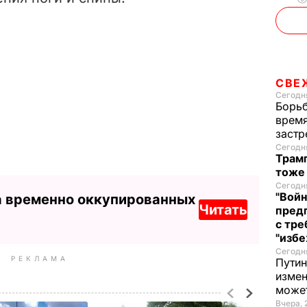
СВЕ
Сегодня
Борьб
время
застр
Сегодня
Трамп
тоже
Сегодня
"Войн
а временно оккупированных
Читать
пред
с тре
"избе
Сегодня
РЕКЛАМА
Путин
измен
може
Вчера, 