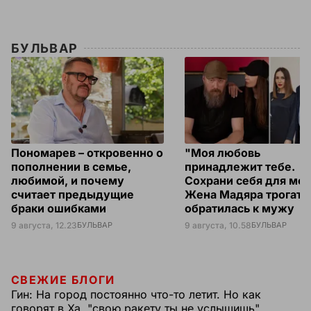
БУЛЬВАР
Пономарев – откровенно о
"Моя любовь
пополнении в семье,
принадлежит тебе.
любимой, и почему
Сохрани себя для мен
считает предыдущие
Жена Мадяра трогате
браки ошибками
обратилась к мужу
9 августа, 12.23
БУЛЬВАР
9 августа, 10.58
БУЛЬВАР
СВЕЖИЕ БЛОГИ
Гин:
На город постоянно что-то летит. Но как
говорят в Ха, "свою ракету ты не услышишь"