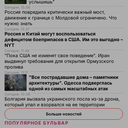
услышишь"
Сегодня, 13.08
Россия повредила критически важный мост,
движение к границе с Молдовой ограничено. Что
нужно знать
Сегодня, 12.37
Россия и Китай могут воспользоваться
дефицитом боеприпасов в США. Им это выгодно –
NYT
Сегодня, 11.46
"Пока США не изменят свое поведение". Иран
выдвинул требования для открытия Ормузского
пролива
Сегодня, 11.17
"Все пострадавшие дома – памятники
архитектуры". Одесса подверглась
одной из самых масштабных атак
Сегодня, 10.38
Болгария вызвала украинского посла из-за дрона,
который упал и взорвался на ее территории
Больше новостей
ПОПУЛЯРНОЕ БУЛЬВАР