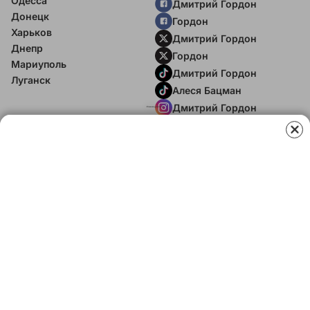
Одесса
Дмитрий Гордон
Донецк
Гордон
Харьков
Дмитрий Гордон
Днепр
Гордон
Мариуполь
Дмитрий Гордон
Луганск
Алеся Бацман
Дмитрий Гордон
Flipboard
RSS
В гостях у Гордона
Дмитрий Гордон
Алеся Бацман
ИНФОРМАЦИЯ
Вакансии
Редакция
Реклама на сайте
Правовая информация