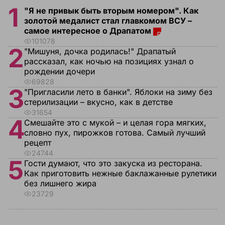
1
"Я не привык быть вторым номером". Как
золотой медалист стал главкомом ВСУ –
самое интересное о Драпатом
101078
2
"Мишуня, дочка родилась!" Драпатый
рассказал, как ночью на позициях узнал о
рождении дочери
69828
3
"Пригласили лето в банки". Яблоки на зиму без
стерилизации – вкусно, как в детстве
31654
4
Смешайте это с мукой – и целая гора мягких,
словно пух, пирожков готова. Самый лучший
рецепт
24744
5
Гости думают, что это закуска из ресторана.
Как приготовить нежные баклажанные рулетики
без лишнего жира
23729