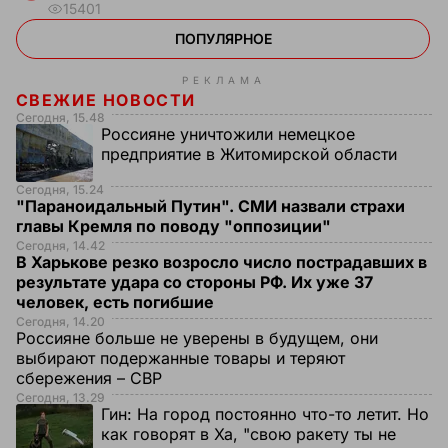
15401
ПОПУЛЯРНОЕ
РЕКЛАМА
СВЕЖИЕ НОВОСТИ
Сегодня, 15.48
Россияне уничтожили немецкое
предприятие в Житомирской области
Сегодня, 15.24
"Параноидальный Путин". СМИ назвали страхи
главы Кремля по поводу "оппозиции"
Сегодня, 14.42
В Харькове резко возросло число пострадавших в
результате удара со стороны РФ. Их уже 37
человек, есть погибшие
Сегодня, 14.20
Россияне больше не уверены в будущем, они
выбирают подержанные товары и теряют
сбережения – СВР
Сегодня, 13.29
Гин:
На город постоянно что-то летит. Но
как говорят в Ха, "свою ракету ты не