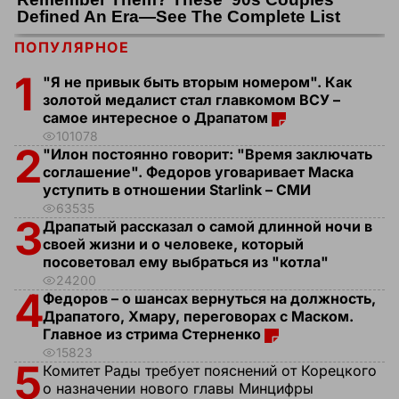
ПОПУЛЯРНОЕ
1
"Я не привык быть вторым номером". Как
золотой медалист стал главкомом ВСУ –
самое интересное о Драпатом
101078
2
"Илон постоянно говорит: "Время заключать
соглашение". Федоров уговаривает Маска
уступить в отношении Starlink – СМИ
63535
3
Драпатый рассказал о самой длинной ночи в
своей жизни и о человеке, который
посоветовал ему выбраться из "котла"
24200
4
Федоров – о шансах вернуться на должность,
Драпатого, Хмару, переговорах с Маском.
Главное из стрима Стерненко
15823
5
Комитет Рады требует пояснений от Корецкого
о назначении нового главы Минцифры