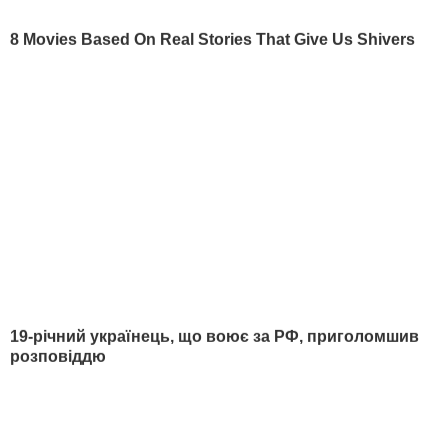
Как нас читать на
временно
оккупированных
территориях
КОНТАКТИ
+380 (44) 207-13-01
+380 (44) 207-13-02
editor@gordonua.com
ПРИЛОЖЕНИЯ
Правила пользования сайтом и использования материалов
Политика конфиденциальности и защиты персональных данных
Договор присоединения об использовании сайта интернет-издания
"ГОРДОН"
© 2026. Все права защищены