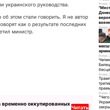
и украинского руководства.
Вчера, 
"Мест
Донец
о об этом стали говорить. Я не автор
вероя
воен
говорят как о результате последних
Вчера, 
метил министр.
масш
арми
Вчера, 
Чепи
Билец
бесц
Вчера, 
Трамп
трети
прее
Вчера, 
"Чего
Украи
а временно оккупированных
закр
Читать