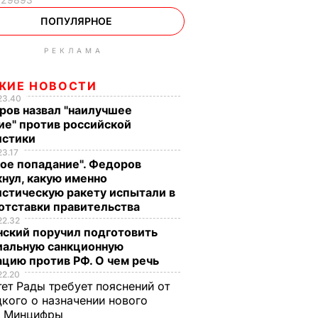
ПОПУЛЯРНОЕ
РЕКЛАМА
ЖИЕ НОВОСТИ
23.40
ров назвал "наилучшее
ие" против российской
истики
23.17
ое попадание". Федоров
нул, какую именно
стическую ракету испытали в
отставки правительства
22.32
нский поручил подготовить
иальную санкционную
цию против РФ. О чем речь
22.20
ет Рады требует пояснений от
кого о назначении нового
ы Минцифры