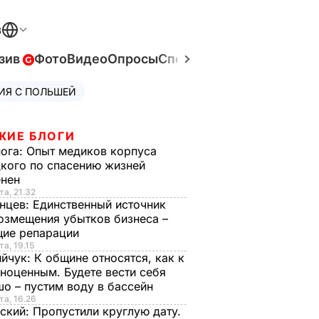
В
зив
Фото
Видео
Опросы
Спецпроекты
Война в Ук
ИЯ С ПОЛЬШЕЙ
ЖИЕ БЛОГИ
нога:
Опыт медиков корпуса
кого по спасению жизней
енен
та, 21.32
нцев:
Единственный источник
озмещения убытков бизнеса –
щие репарации
та, 19.15
ийчук:
К общине относятся, как к
ноценным. Будете вести себя
о – пустим воду в бассейн
та, 16.26
ский:
Пропустили круглую дату.