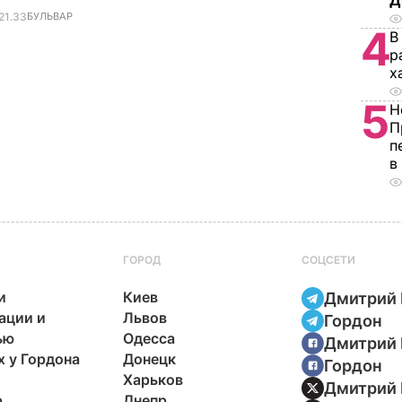
Д
21.33
БУЛЬВАР
4
В
р
х
5
Н
П
п
в
ГОРОД
СОЦСЕТИ
и
Киев
Дмитрий 
ации и
Львов
Гордон
ью
Одесса
Дмитрий 
х у Гордона
Донецк
Гордон
Харьков
Дмитрий 
р
Днепр