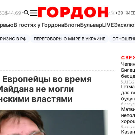
63
$44.69
+29 КИЕ
ервью
В гостях у Гордона
Блоги
Бульвар
LIVE
Эксклю
РИЗИС В РФ
ПЕРЕГОВОРЫ О МИРЕ В УКРАИНЕ
ОТНОШЕН
СВЕ
Чепи
Билец
бесц
 Европейцы во время
6 авгус
Гетма
Майдана не могли
для в
инскими властями
буду
6 авгус
Матв
непол
хорош
6 авгус
Казан