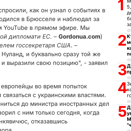
1
М
V
5
спросили, как он узнал о событиях в
д
i
аходился в Брюсселе и наблюдал за
б
з
 YouTube в прямом эфире. Мы
d
2
вой дипломати ЕС.
–
Gordonua.com
)
К
e
м
елем госсекретаря США
. –
к
 Нуланд, и буквально сразу той же
п
o
и выразили свою позицию", - заявил
3
Д
п
4
З
о европейцы во время попыток
к
 связаться с украинскими властями.
г
ониться до министра иностранных дел
5
Д
ворил с ним только сегодня, когда
у
М
инкявичюс, отказавшись
"
вора.