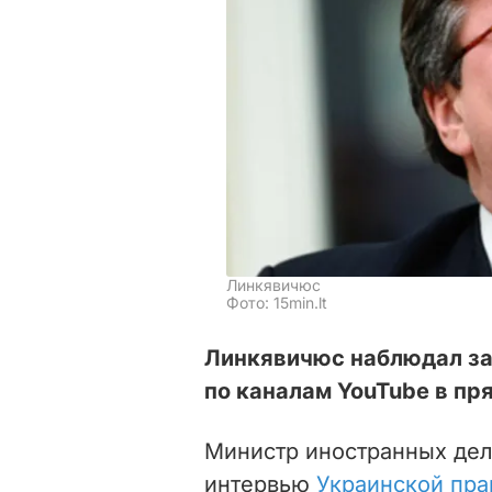
Линкявичюс
Фото: 15min.lt
Линкявичюс наблюдал за
по каналам YouTube в пр
Министр иностранных дел
интервью
Украинской пра