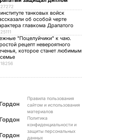
рапатый защищал диплом
6 августа, 17.17
БУЛЬВАР
27272
 институте танковых войск
ассказали об особой черте
арактера главкома Драпатого
25111
ежные "Поцелуйчики" к чаю.
ростой рецепт невероятного
еченья, которое станет любимым
 семье
18256
Правила пользования
Гордон
сайтом и использования
материалов
Политика
Гордон
конфиденциальности и
защиты персональных
Гордон
данных