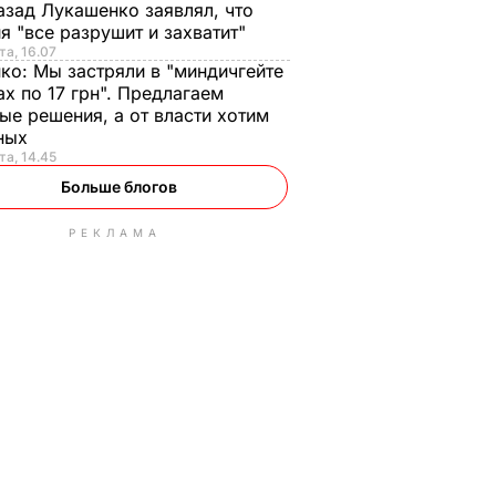
азад Лукашенко заявлял, что
я "все разрушит и захватит"
та, 16.07
нко:
Мы застряли в "миндичгейте
ах по 17 грн". Предлагаем
ые решения, а от власти хотим
ных
та, 14.45
Больше блогов
РЕКЛАМА