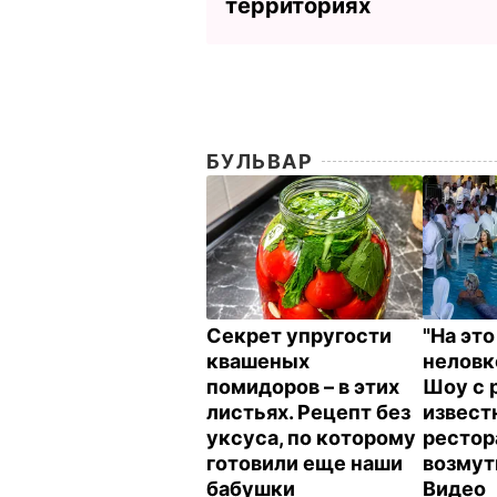
территориях
БУЛЬВАР
Секрет упругости
"На эт
квашеных
неловк
помидоров – в этих
Шоу с 
листьях. Рецепт без
извест
уксуса, по которому
рестор
готовили еще наши
возмут
бабушки
Видео