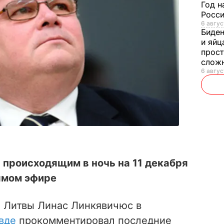
Год н
Росси
6 авгус
Биде
и яйц
прост
слож
6 авгус
 происходящим в ночь на 11 декабря
ямом эфире
 Литвы Линас Линкявичюс в
вде
прокомментировал последние