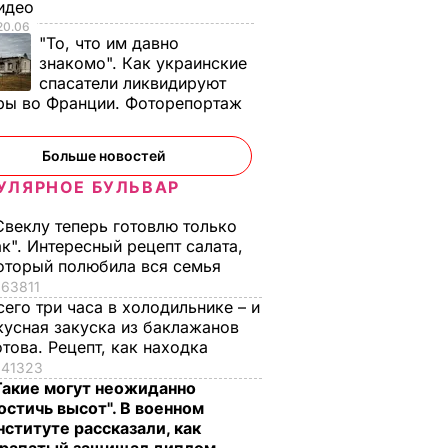
Видео
20.06
"То, что им давно
знакомо". Как украинские
спасатели ликвидируют
ры во Франции. Фоторепортаж
Больше новостей
УЛЯРНОЕ БУЛЬВАР
Свеклу теперь готовлю только
ак". Интересный рецепт салата,
оторый полюбила вся семья
63811
у
Платежки станут
Почему Чарльз III н
сего три часа в холодильнике – и
той. Что
меньше –
самом деле
кусная закуска из баклажанов
отова. Рецепт, как находка
идчикам
действенные
проигнорировал 45
41323
советы "без воды",
летие жены принца
Такие могут неожиданно
как не
Гарри и не поздрав
ВАР
остичь высот". В военном
переплачивать за
невестку
нституте рассказали, как
коммуналку
6 августа, 16.28
БУЛЬВАР