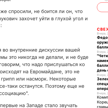
же спросили, не боится ли он, что
укович захочет уйти в глухой угол и
:
СВЕ
Вчера, 
Федо
оруж
балл
я во внутренние дискуссии вашей
Вчера, 
"Четк
 мы это никогда не делали, и не буде
намек
говорим, что надо прислушаться ко
балли
день 
оисходят на Евромайдане, это не
Вчера, 
к грипп или насморк. Некоторые
Зеле
спец
се-таки останутся. Поэтому еще не
опера
ссоциацию".
Вчера, 
Комит
Корец
впервые на Западе стало звучать
глав