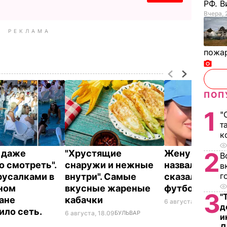
РФ. 
Вчера, 
РЕКЛАМА
пожа
ПОП
1
"
т
к
2
о даже
"Хрустящие
Жену Роналд
В
о смотреть".
снаружи и нежные
назвали толс
в
г
русалками в
внутри". Самые
сказал ее об
ном
вкусные жареные
футболист
3
"
ане
кабачки
6 августа, 17.50
БУЛЬ
д
ило сеть.
6 августа, 18.09
БУЛЬВАР
и