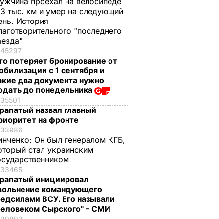
ужчина проехал на велосипеде
,3 тыс. км и умер на следующий
ень. История
лаготворительного "последнего
аезда"
45297
то потеряет бронирование от
обилизации с 1 сентября и
акие два документа нужно
одать до понедельника
35501
рапатый назвал главный
риоритет на фронте
33986
инченко:
Он был генералом КГБ,
оторый стал украинским
осударственником
33465
рапатый инициировал
вольнение командующего
едсилами ВСУ. Его называли
человеком Сырского" – СМИ
29893