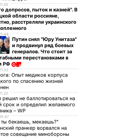
21.55
о допросов, пыток и казней". В
кой области россияне,
тно, расстреляли украинского
нопленного
21.44
Путин снял "Юру Унитаза"
и продвинул ряд боевых
генералов. Что стоит за
табными перестановками в
и РФ
21.32
нога:
Опыт медиков корпуса
кого по спасению жизней
енен
21.22
 решил не баллотироваться на
й срок и определил желаемого
мника – WP
20.47
 ты бекаешь, мекаешь?"
нский пранкер ворвался на
ытое совещание минобороны