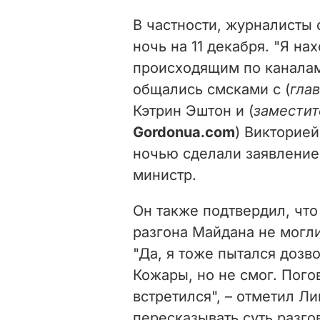
В частности, журналисты 
ночь на 11 декабря. "Я н
происходящим по каналам
общались смсками с (
гла
Кэтрин Эштон и (
заместит
Gordonua.com
) Викторией
ночью сделали заявление 
министр.
Он также подтвердил, чт
разгона Майдана не могли
"Да, я тоже пытался дозв
Кожары, но не смог. Пого
встретился", – отметил Л
пересказывать суть разго