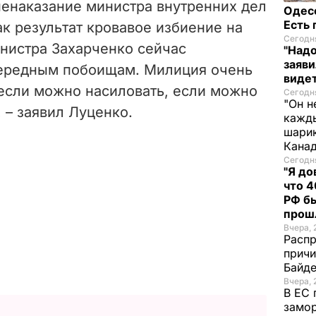
ненаказание министра внутренних дел
Одес
Есть
ак результат кровавое избиение на
Сегодня
нистра Захарченко сейчас
"Надо
заяви
чередным побоищам. Милиция очень
виде
 если можно насиловать, если можно
Сегодня
"Он н
, – заявил Луценко.
кажды
шарик
Кана
Сегодня
"Я до
что 4
РФ б
прош
Вчера, 
Распр
причи
Байде
Вчера, 
В ЕС 
замо