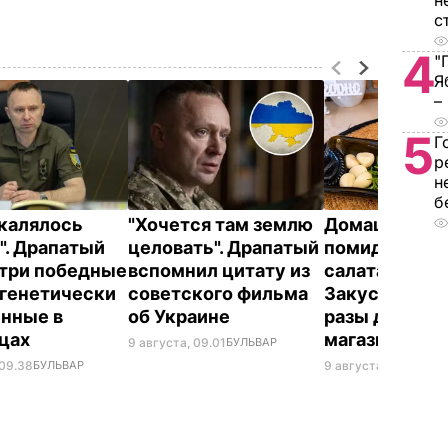
н
с
4
"
Я
–
5
Г
р
н
б
акалялось
"Хочется там землю
Домашние вя
". Драпатый
целовать". Драпатый
помидоры к п
 три победные
вспомнил цитату из
салатам и в п
 генетически
советского фильма
Закуска, кото
нные в
об Украине
разы дешевл
нцах
магазинной
9 августа, 09.01
БУЛЬВАР
 09.38
БУЛЬВАР
9 августа, 08.44
БУЛ