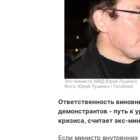
Экс-министр МВД Юрий Луценко
Фото: Юрий Луценко / Facebook
Ответственность виновн
демонстрантов - путь к 
кризиса, считает экс-м
Если министр внутренних 