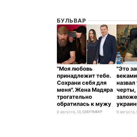
БУЛЬВАР
"Моя любовь
"Это з
принадлежит тебе.
веками
Сохрани себя для
назвал
меня". Жена Мадяра
черты,
трогательно
заложе
обратилась к мужу
украи
9 августа, 10.58
БУЛЬВАР
9 августа,