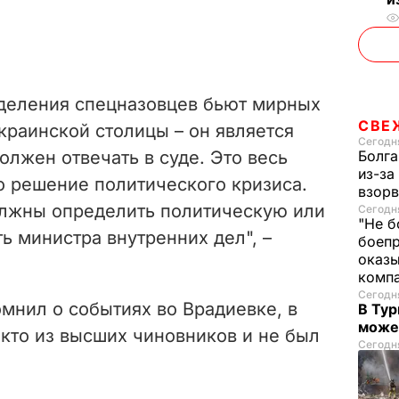
зделения спецназовцев бьют мирных
СВЕ
краинской столицы – он является
Сегодня
лжен отвечать в суде. Это весь
Болга
из-за
о решение политического кризиса.
взорв
олжны определить политическую или
Сегодня
"Не б
ь министра внутренних дел", –
боепр
оказы
комп
Сегодня
мнил о событиях во Врадиевке, в
В Тур
може
икто из высших чиновников и не был
Сегодня