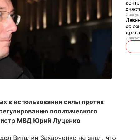
контр
счас
7 авгус
Леви
союзн
драла
7 август
ых в использовании силы против
урегулированию политического
инистр МВД Юрий Луценко
дел Виталий Захарченко не знал, что