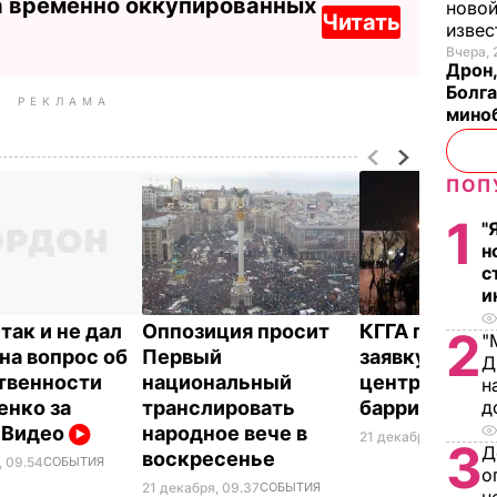
а временно оккупированных
новой
Читать
изве
Вчера, 
Дрон,
Болга
РЕКЛАМА
мино
ПОП
1
"
н
с
и
так и не дал
Оппозиция просит
КГГА получи
2
"
 на вопрос об
Первый
заявку на оч
Д
твенности
национальный
центра Киева
н
енко за
транслировать
баррикад
д
. Видео
народное вече в
21 декабря, 09.12
СО
3
Д
воскресенье
, 09.54
СОБЫТИЯ
о
21 декабря, 09.37
СОБЫТИЯ