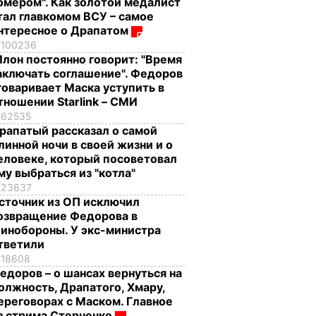
омером". Как золотой медалист
тал главкомом ВСУ – самое
нтересное о Драпатом
100236
Илон постоянно говорит: "Время
аключать соглашение". Федоров
говаривает Маска уступить в
тношении Starlink – СМИ
62535
рапатый рассказал о самой
линной ночи в своей жизни и о
еловеке, который посоветовал
му выбраться из "котла"
23637
сточник из ОП исключил
озвращение Федорова в
инобороны. У экс-министра
тветили
18608
едоров – о шансах вернуться на
олжность, Драпатого, Хмару,
ереговорах с Маском. Главное
з стрима Стерненко