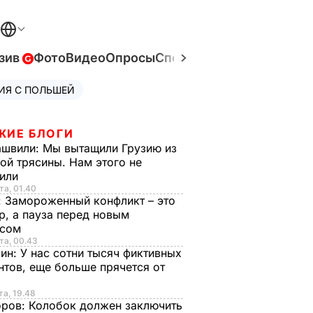
зив
Фото
Видео
Опросы
Спецпроекты
Война в Ук
ИЯ С ПОЛЬШЕЙ
ЖИЕ БЛОГИ
ашвили:
Мы вытащили Грузию из
ой трясины. Нам этого не
тили
та, 01.40
:
Замороженный конфликт – это
р, а пауза перед новым
исом
та, 00.43
рин:
У нас сотни тысяч фиктивных
нтов, еще больше прячется от
та, 19.48
оров:
Колобок должен заключить