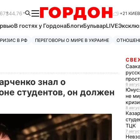
.67
$44.76
+21 КИЕВ
ервью
В гостях у Гордона
Блоги
Бульвар
LIVE
Эксклю
РИЗИС В РФ
ПЕРЕГОВОРЫ О МИРЕ В УКРАИНЕ
ОТНОШЕН
СВЕ
Саак
русск
прос
арченко знал о
8 авгус
Юнус
оне студентов, он должен
не ми
криз
8 авгус
Каза
студе
ТЦК
7 авгус
Невз