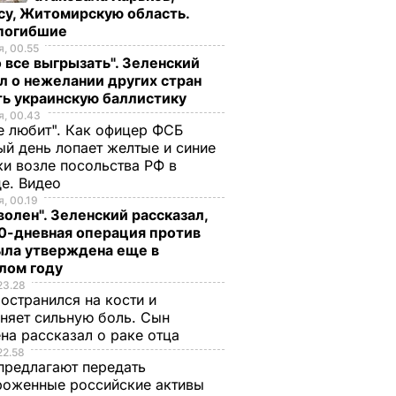
су, Житомирскую область.
 погибшие
, 00.55
 все выгрызать". Зеленский
л о нежелании других стран
ть украинскую баллистику
, 00.43
е любит". Как офицер ФСБ
й день лопает желтые и синие
и возле посольства РФ в
де. Видео
, 00.19
волен". Зеленский рассказал,
0-дневная операция против
ыла утверждена еще в
лом году
23.28
остранился на кости и
няет сильную боль. Сын
на рассказал о раке отца
22.58
предлагают передать
роженные российские активы