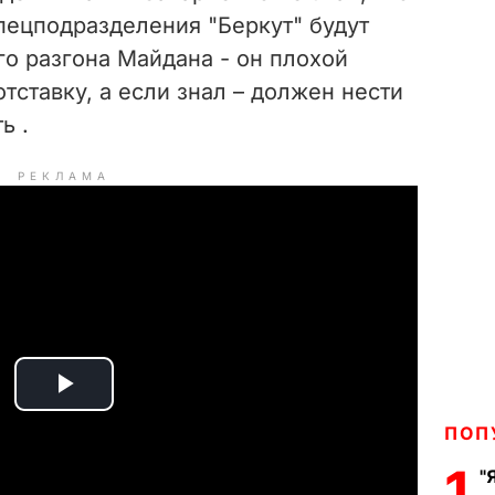
спецподразделения "Беркут" будут
о разгона Майдана - он плохой
тставку, а если знал – должен нести
ь .
РЕКЛАМА
P
ПОП
l
1
"