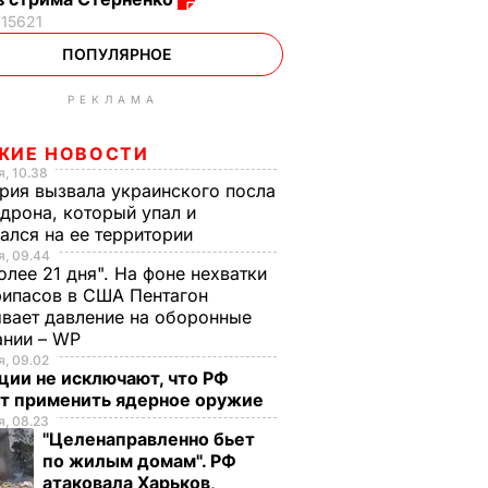
15621
ПОПУЛЯРНОЕ
РЕКЛАМА
ЖИЕ НОВОСТИ
, 10.38
рия вызвала украинского посла
 дрона, который упал и
ался на ее территории
, 09.44
олее 21 дня". На фоне нехватки
ипасов в США Пентагон
вает давление на оборонные
ании – WP
, 09.02
ции не исключают, что РФ
т применить ядерное оружие
, 08.23
"Целенаправленно бьет
по жилым домам". РФ
атаковала Харьков,