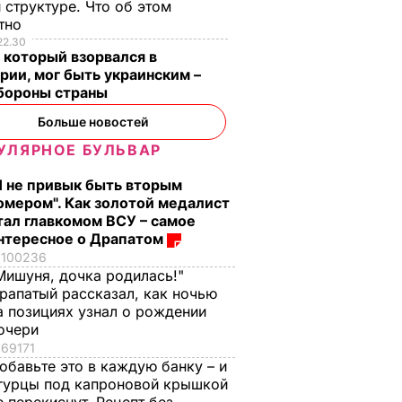
 структуре. Что об этом
стно
22.30
 который взорвался в
рии, мог быть украинским –
бороны страны
Больше новостей
УЛЯРНОЕ БУЛЬВАР
Я не привык быть вторым
омером". Как золотой медалист
тал главкомом ВСУ – самое
нтересное о Драпатом
100236
ла
Депутату,
Круглый стол
Мишуня, дочка родилась!"
истку
поднявшему флаг
заседал без
рапатый рассказал, как ночью
 от
Евросоюза,
президента и
а позициях узнал о рождении
запретили выезжать
оппозиции.
очери
69171
из Черкасс
Фоторепортаж
БЫТИЯ
обавьте это в каждую банку – и
20 декабря, 23.19
СОБЫТИЯ
20 декабря, 22.47
СОБЫТИЯ
гурцы под капроновой крышкой