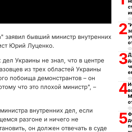
н
a
с
и
y
2
"
V
з
а" заявил бывший министр внутренних
у
i
о
ист Юрий Луценко.
3
Д
d
 дел Украины не знал, что в центре
д
ч
e
азовцев из трех областей Украины
е
ого побоища демонстрантов – он
o
4
И
отому что это плохой министр", –
в
М
о
министра внутренних дел, если
5
Ф
щемся разгоне и ничего не
д
п
тановить, он должен отвечать в суде
и