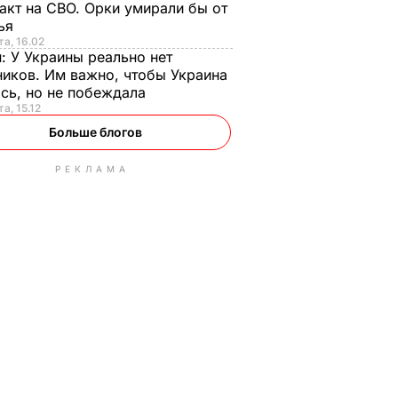
акт на СВО. Орки умирали бы от
тья
та, 16.02
н:
У Украины реально нет
иков. Им важно, чтобы Украина
сь, но не побеждала
а, 15.12
Больше блогов
РЕКЛАМА