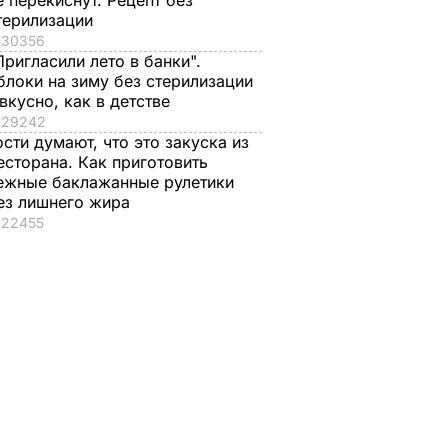
е перекиснут. Рецепт без
терилизации
30356
Пригласили лето в банки".
блоки на зиму без стерилизации
 вкусно, как в детстве
29242
ости думают, что это закуска из
есторана. Как приготовить
ежные баклажанные рулетики
ез лишнего жира
леные
"Что смотрите?
Распространился н
22455
ицце,
Пишите рецепт!"
кости и причиняет
одарок.
Знаменитые
сильную боль. Сын
рая в
херсонские
Байдена рассказал 
е
помидоры, которые
раке отца
можно есть уже на
8 августа, 23.28
МИР
второй день
ЬВАР
8 августа, 23.56
БУЛЬВАР