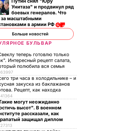
Путин снял "Юру
Унитаза" и продвинул ряд
боевых генералов. Что
т за масштабными
становками в армии РФ
, что
"Хрустящие
Жену Роналду
Больше новостей
.
снаружи и нежные
назвали толстой. Чт
нейшей
внутри". Самые
сказал ее обидчик
УЛЯРНОЕ БУЛЬВАР
вкусные жареные
футболист
Свеклу теперь готовлю только
кабачки
ВАР
6 августа, 17.50
БУЛЬВАР
ак". Интересный рецепт салата,
6 августа, 18.09
БУЛЬВАР
оторый полюбила вся семья
63997
сего три часа в холодильнике – и
кусная закуска из баклажанов
отова. Рецепт, как находка
41364
Такие могут неожиданно
остичь высот". В военном
нституте рассказали, как
рапатый защищал диплом
27313