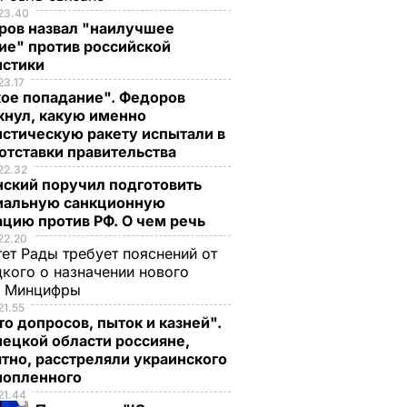
23.40
ров назвал "наилучшее
ие" против российской
истики
23.17
кое попадание". Федоров
кнул, какую именно
стическую ракету испытали в
отставки правительства
22.32
нский поручил подготовить
иальную санкционную
цию против РФ. О чем речь
22.20
ет Рады требует пояснений от
кого о назначении нового
ы Минцифры
21.55
о допросов, пыток и казней".
ецкой области россияне,
тно, расстреляли украинского
нопленного
21.44