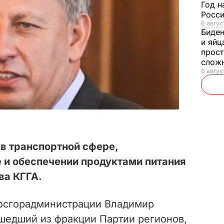
Год н
Росси
6 авгус
Биде
и яйц
прост
слож
6 авгус
 в транспортной сфере,
 и обеспечении продуктами питания
ва КГГА.
госгорадминистрации Владимир
шедший из фракции Партии регионов,