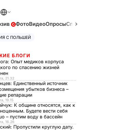
В
юзив
Фото
Видео
Опросы
Спецпроекты
Война в У
ИЯ С ПОЛЬШЕЙ
ЖИЕ БЛОГИ
нога:
Опыт медиков корпуса
кого по спасению жизней
енен
та, 21.32
нцев:
Единственный источник
озмещения убытков бизнеса –
щие репарации
а, 19.15
ийчук:
К общине относятся, как к
ноценным. Будете вести себя
о – пустим воду в бассейн
та, 16.26
ский:
Пропустили круглую дату.