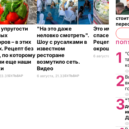
стои
пере
 упругости
"На это даже
Это именно то
ных
неловко смотреть".
спасет в жару
ров – в этих
Шоу с русалками в
Рецепт вкус
ПОП
х. Рецепт без
известном
окрошки
1
"
, по которому
ресторане
6 августа, 18.21
БУЛЬ
т
ли еще наши
возмутило сеть.
к
ки
Видео
2
23.31
БУЛЬВАР
6 августа, 21.33
БУЛЬВАР
В
в
г
3
"
д
и
Д