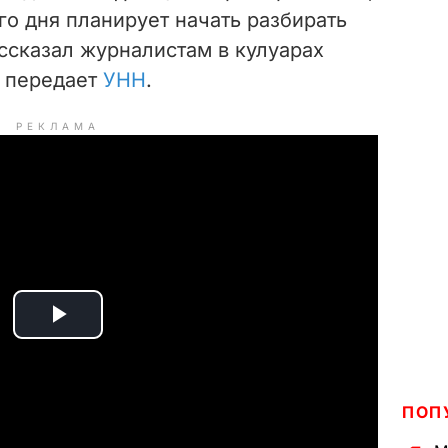
го дня планирует начать разбирать
ссказал журналистам в кулуарах
, передает
УНН
.
РЕКЛАМА
P
l
ПОП
a