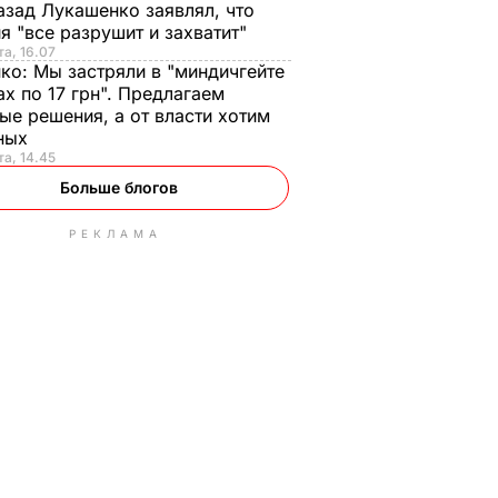
азад Лукашенко заявлял, что
я "все разрушит и захватит"
та, 16.07
нко:
Мы застряли в "миндичгейте
ах по 17 грн". Предлагаем
ые решения, а от власти хотим
ных
та, 14.45
Больше блогов
РЕКЛАМА