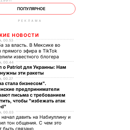
ПОПУЛЯРНОЕ
РЕКЛАМА
ЖИЕ НОВОСТИ
, 00.53
а за власть. В Мексике во
 прямого эфира в TikTok
елили известного блогера
я, 00.44
 о Patriot для Украины: Нам
 нужны эти ракеты
, 00.27
а стала бизнесом".
инские предприниматели
чают письма с требованием
тить, чтобы "избежать атак
ed"
я, 00.03
 начал давить на Набиуллину и
ил тон общения. С чем это
т быть связано