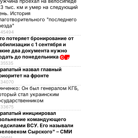
ужчина проехал на велосипеде
,3 тыс. км и умер на следующий
ень. История
лаготворительного "последнего
аезда"
45494
то потеряет бронирование от
обилизации с 1 сентября и
акие два документа нужно
одать до понедельника
35535
рапатый назвал главный
риоритет на фронте
34070
инченко:
Он был генералом КГБ,
оторый стал украинским
осударственником
33675
рапатый инициировал
вольнение командующего
едсилами ВСУ. Его называли
человеком Сырского" – СМИ
29911