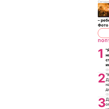
Сегодня
– реб
Фот
ПОП
1
"
н
с
и
2
"
Д
н
д
3
Д
о