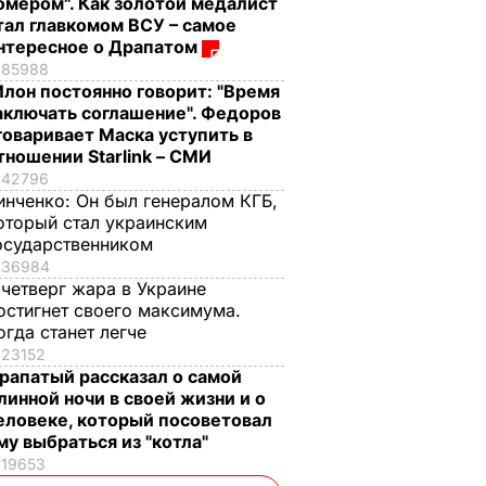
омером". Как золотой медалист
тал главкомом ВСУ – самое
нтересное о Драпатом
85988
Илон постоянно говорит: "Время
аключать соглашение". Федоров
говаривает Маска уступить в
тношении Starlink – СМИ
42796
инченко:
Он был генералом КГБ,
оторый стал украинским
осударственником
36984
 четверг жара в Украине
остигнет своего максимума.
огда станет легче
23152
рапатый рассказал о самой
линной ночи в своей жизни и о
еловеке, который посоветовал
му выбраться из "котла"
19653