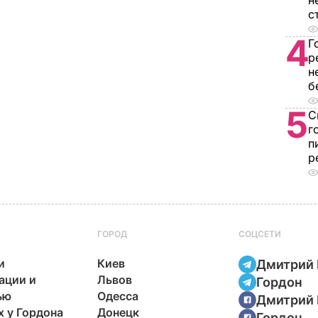
н
с
4
Г
р
н
б
5
С
г
п
р
ГОРОД
СОЦСЕТИ
и
Киев
Дмитрий 
ации и
Львов
Гордон
ью
Одесса
Дмитрий 
х у Гордона
Донецк
Гордон