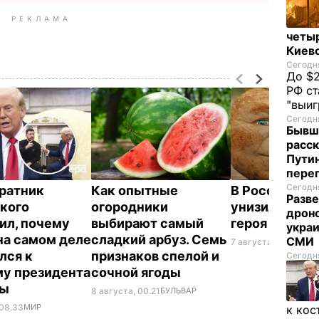
РЕКЛАМА
четы
Киев
Сегодня
До $2
РФ ст
"выи
Сегодня
Бывш
расск
Пути
пере
Сегодня
ратник
Как опытные
В России же
Разве
кого
огородники
унизили люб
дрон
ил, почему
выбирают самый
героя Путин
украи
на самом деле
сладкий арбуз. Семь
СМИ
7 августа, 23.32
БУЛ
лся к
признаков спелой и
Сегодня
у президента
сочной ягоды
ны
8 августа, 00.21
БУЛЬВАР
 08.33
МИР
к кос