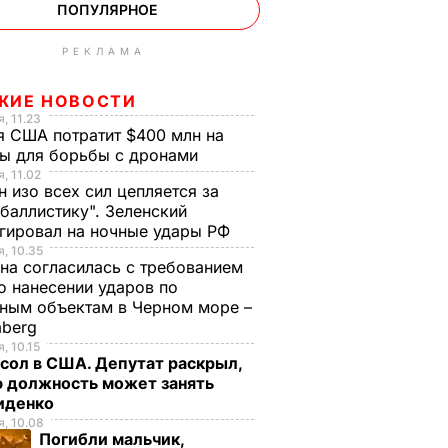
ПОПУЛЯРНОЕ
РЕКЛАМА
ЖИЕ НОВОСТИ
, 11.23
 США потратит $400 млн на
ры для борьбы с дронами
, 11.02
н изо всех сил цепляется за
баллистику". Зеленский
гировал на ночные удары РФ
, 10.35
на согласилась с требованием
 нанесении ударов по
ным объектам в Черном море –
mberg
, 10.15
сол в США. Депутат раскрыл,
ю должность может занять
иденко
, 10.08
Погибли мальчик,