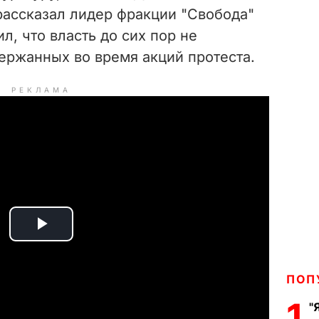
рассказал лидер фракции "Свобода"
л, что власть до сих пор не
ержанных во время акций протеста.
РЕКЛАМА
P
l
ПОП
a
1
"