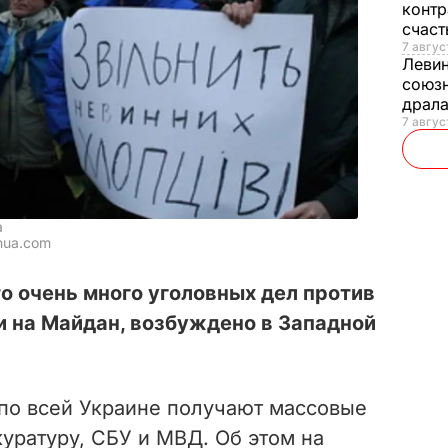
контр
счас
7 авгус
Леви
союзн
драла
7 август
а
nua.com
то очень много уголовных дел против
и на Майдан, возбуждено в Западной
по всей Украине получают массовые
уратуру, СБУ и МВД. Об этом на