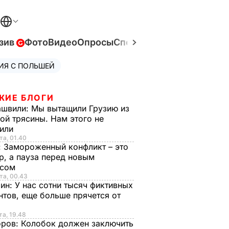
зив
Фото
Видео
Опросы
Спецпроекты
Война в Ук
ИЯ С ПОЛЬШЕЙ
ЖИЕ БЛОГИ
ашвили:
Мы вытащили Грузию из
ой трясины. Нам этого не
тили
та, 01.40
:
Замороженный конфликт – это
р, а пауза перед новым
исом
та, 00.43
рин:
У нас сотни тысяч фиктивных
нтов, еще больше прячется от
та, 19.48
оров:
Колобок должен заключить