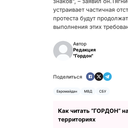
знаков", – заявил он.Тягн
устраивает частичная отс
протеста будут продолжа
выполнения этих требова
Автор
Редакция
"Гордон"
Поделиться
Евромайдан
МВД
СБУ
Как читать ”ГОРДОН” н
территориях