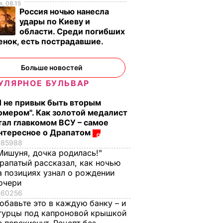
, 08.15
Россия ночью нанесла
удары по Киеву и
области. Среди погибших
енок, есть пострадавшие.
о
Больше новостей
УЛЯРНОЕ БУЛЬВАР
Я не привык быть вторым
омером". Как золотой медалист
тал главкомом ВСУ – самое
нтересное о Драпатом
85988
Мишуня, дочка родилась!"
рапатый рассказал, как ночью
а позициях узнал о рождении
очери
60256
обавьте это в каждую банку – и
гурцы под капроновой крышкой