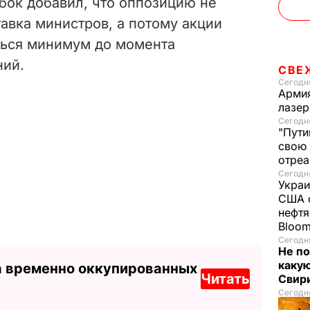
ибок добавил, что оппозицию не
тавка министров, а потому акции
ться минимум до момента
ний.
СВЕ
Сегодня
Армия
лазе
Сегодня
"Пути
свою 
отреа
Сегодня
Украи
США о
нефтя
Bloo
Сегодня
Не по
каку
а временно оккупированных
Читать
Свир
Сегодня