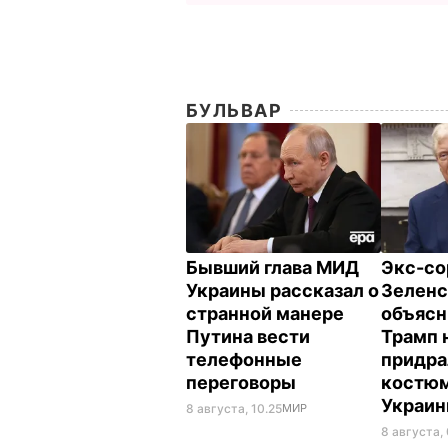
БУЛЬВАР
Бывший глава МИД
Экс-со
Украины рассказал о
Зеленс
странной манере
объясн
Путина вести
Трамп 
телефонные
придра
переговоры
костюм
Украи
8 августа, 10.25
МИР
8 августа,