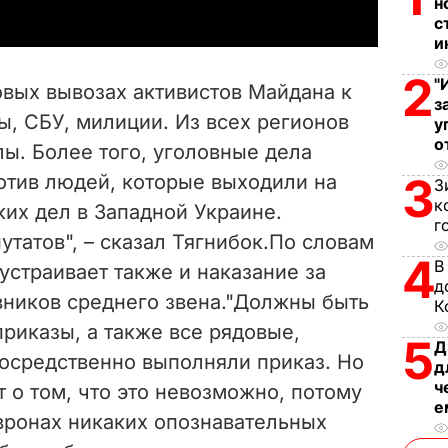
н
y
с
и
V
2
"
овых вывозах активистов Майдана к
з
i
, СБУ, милиции. Из всех регионов
у
о
ы. Более того, уголовные дела
d
3
отив людей, которые выходили на
З
e
к
ких дел в Западной Украине.
г
татов", – сказал Тягнибок.По словам
o
4
В
устраивает также и наказание за
д
вников среднего звена."Должны быть
К
приказы, а также все рядовые,
5
Д
осредственно выполняли приказ. Но
д
ч
т о том, что это невозможно, потому
е
евронах никаких опознавательных