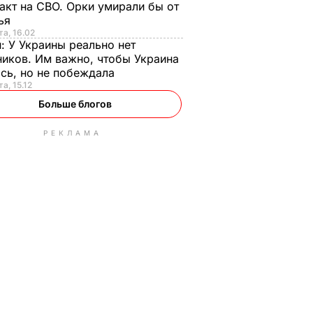
акт на СВО. Орки умирали бы от
тья
та, 16.02
н:
У Украины реально нет
иков. Им важно, чтобы Украина
сь, но не побеждала
а, 15.12
Больше блогов
РЕКЛАМА