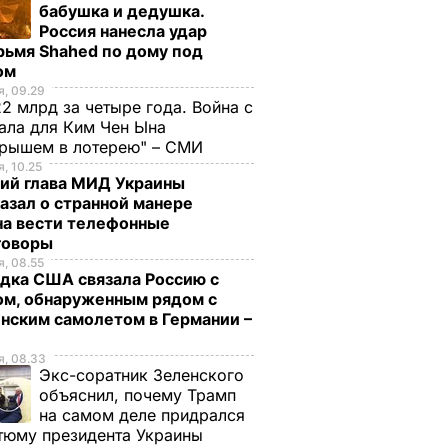
бабушка и дедушка.
Россия нанесла удар
рьмя Shahed по дому под
ом
, 09.29
2 млрд за четыре года. Война с
ала для Ким Чен Ына
грышем в лотерею" – СМИ
, 10.25
ий глава МИД Украины
азал о странной манере
на вести телефонные
говоры
, 08.55
стоко
"Димка был вроде
Гости думают, что
дка США связала Россию с
имого
нормальный, пока не
это закуска из
ом, обнаруженным рядом с
а
сбухался". В сеть
ресторана. Как
нским самолетом в Германии –
попали снимки
приготовить нежн
ЬВАР
Кабаевой с
баклажанные
, 08.33
Экс-соратник Зеленского
Медведевым
рулетики без
объяснил, почему Трамп
лишнего жира
7 августа, 20.39
БУЛЬВАР
на самом деле придрался
7 августа, 20.17
БУЛЬВАР
тюму президента Украины