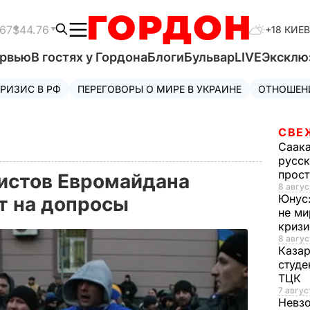
.67
$44.76
+18 КИЕВ
ервью
В гостях у Гордона
Блоги
Бульвар
LIVE
Эксклю
РИЗИС В РФ
ПЕРЕГОВОРЫ О МИРЕ В УКРАИНЕ
ОТНОШЕН
СВЕ
Саак
русск
прос
истов Евромайдана
8 авгус
Юнус
т на допросы
не ми
криз
8 авгус
Каза
студе
ТЦК
7 авгус
Невз