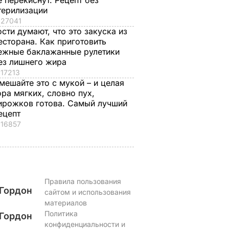
е перекиснут. Рецепт без
терилизации
27041
ости думают, что это закуска из
есторана. Как приготовить
ежные баклажанные рулетики
ез лишнего жира
17213
мешайте это с мукой – и целая
ора мягких, словно пух,
ирожков готова. Самый лучший
ецепт
16857
Правила пользования
Гордон
сайтом и использования
материалов
Политика
Гордон
конфиденциальности и