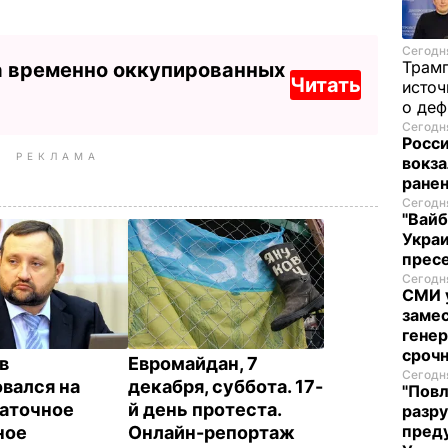
Сегодня
Трам
а временно оккупированных
Читать
источ
о де
Сегодня
Росси
РЕКЛАМА
вокза
ранен
Сегодня
"Вайб
Укра
пресе
Сегодня
СМИ у
замес
генер
сроч
в
Евромайдан, 7
Сегодня
вался на
декабря, суббота. 17-
"Повл
аточное
й день протеста.
разру
преду
ное
Онлайн-репортаж