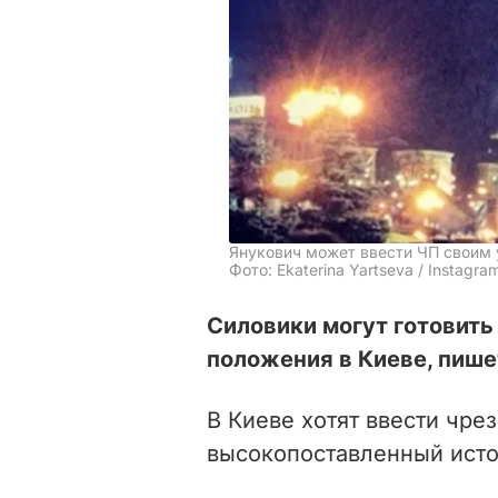
Янукович может ввести ЧП своим
Фото: Ekaterina Yartseva / Instagra
Силовики могут готовить
положения в Киеве, пиш
В Киеве хотят ввести чре
высокопоставленный исто