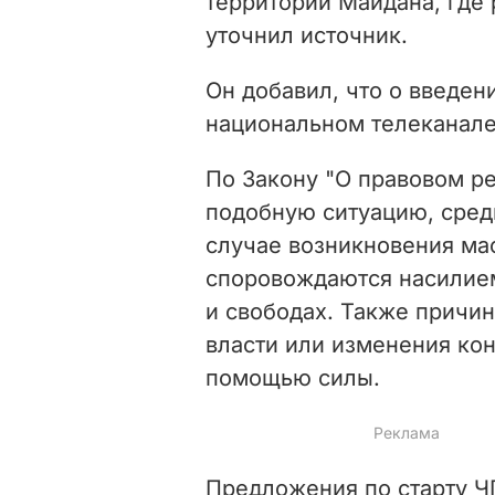
территории Майдана, где
уточнил источник.
Он добавил, что о введен
национальном телеканале
По Закону "О правовом р
подобную ситуацию, среди
случае возникновения ма
споровождаются насилием
и свободах. Также причин
власти или изменения кон
помощью силы.
Предложения по старту Ч