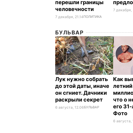
перешли границы
предло
человечности
7 декабря,
7 декабря, 21.14
ПОЛИТИКА
БУЛЬВАР
Лук нужно собрать
Как вы
до этой даты, иначе
летний
он сгниет. Дачники
миллио
раскрыли секрет
что о 
его 31
6 августа, 12.06
БУЛЬВАР
Фото
6 августа, 