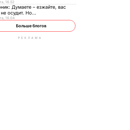
та, 16.52
рник:
Думаете – езжайте, вас
 не осудит. Но...
та, 16.04
Больше блогов
РЕКЛАМА