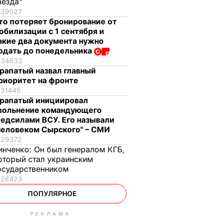
аезда"
39027
то потеряет бронирование от
обилизации с 1 сентября и
акие два документа нужно
одать до понедельника
34633
рапатый назвал главный
риоритет на фронте
31445
рапатый инициировал
вольнение командующего
едсилами ВСУ. Его называли
человеком Сырского" – СМИ
29372
инченко:
Он был генералом КГБ,
оторый стал украинским
осударственником
28423
ПОПУЛЯРНОЕ
РЕКЛАМА