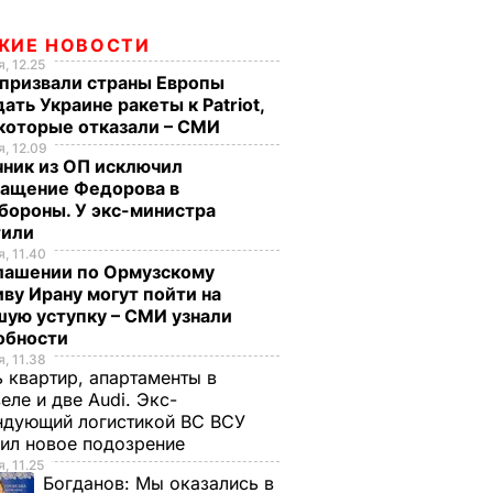
ЖИЕ НОВОСТИ
, 12.25
призвали страны Европы
ать Украине ракеты к Patriot,
екоторые отказали – СМИ
, 12.09
чник из ОП исключил
ращение Федорова в
бороны. У экс-министра
тили
, 11.40
глашении по Ормузскому
ву Ирану могут пойти на
ую уступку – СМИ узнали
обности
, 11.38
 квартир, апартаменты в
еле и две Audi. Экс-
ндующий логистикой ВС ВСУ
ил новое подозрение
, 11.25
Богданов:
Мы оказались в