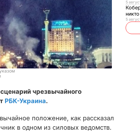
5 авгус
Кобе
никто
5 авгус
 указом
m
 сценарий чрезвычайного
ет
РБК-Украина
.
звычайное положение, как рассказал
чник в одном из силовых ведомств.