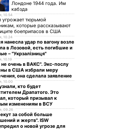
Лондоне 1944 года. Им
кабзда
, 10.54
п угрожает тюрьмой
никам, которые рассказывают
фиците боеприпасов в США
, 10.24
я нанесла удар по вагону возле
ла в Лозовой, есть погибшие и
ые – "Укрзалізниця"
, 10.19
 не очень в ВАКС". Экс-послу
ины в США избрали меру
чения, она сделала заявление
, 10.00
знали, кто будет
тителем Драпатого. Это
ал, который призывал к
ным изменениям в ВСУ
, 09.26
екут за собой больше
шений и жертв". ISW
предил о новой угрозе для