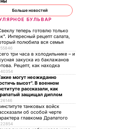
ины
Больше новостей
УЛЯРНОЕ БУЛЬВАР
Свеклу теперь готовлю только
ак". Интересный рецепт салата,
оторый полюбила вся семья
55846
сего три часа в холодильнике – и
кусная закуска из баклажанов
отова. Рецепт, как находка
40354
ому
Яйца не виноваты.
"Валлийский упырь
Такие могут неожиданно
остичь высот". В военном
тофель
Что на самом деле
почти час пугал
нституте рассказали, как
я в
повышает
пациентов,
рапатый защищал диплом
 блюдо.
холестерин
разгуливая на крыш
26146
т
больницы с косой и
6 августа, 00.47
БУЛЬВАР
 институте танковых войск
авки
в черном балахоне
ассказали об особой черте
арактера главкома Драпатого
ЬВАР
5 августа, 23.32
БУЛЬВАР
22854