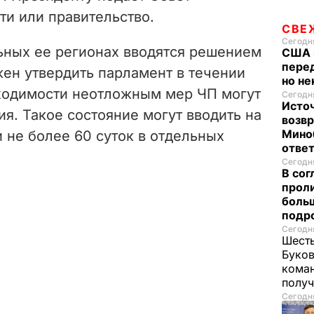
ти или правительство.
СВЕ
Сегодня
льных ее регионах вводятся решением
США 
перед
жен утвердить парламент в течении
но н
бходимости неотложным мер ЧП могут
Сегодня
Исто
я. Такое состояние могут вводить на
возв
Мино
и не более 60 суток в отдельных
отве
Сегодня
В со
проли
больш
подр
Сегодня
Шесть
Буков
кома
получ
Сегодня