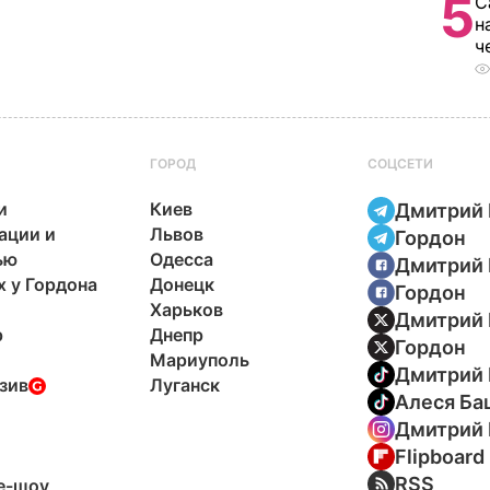
5
С
н
ч
ГОРОД
СОЦСЕТИ
и
Киев
Дмитрий 
ации и
Львов
Гордон
ью
Одесса
Дмитрий 
х у Гордона
Донецк
Гордон
Харьков
Дмитрий 
р
Днепр
Гордон
Мариуполь
Дмитрий 
зив
Луганск
Алеся Ба
Дмитрий 
Flipboard
ы
RSS
e-шоу