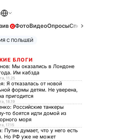
В
зив
Фото
Видео
Опросы
Спецпроекты
Война в Ук
ИЯ С ПОЛЬШЕЙ
ЖИЕ БЛОГИ
анов:
Мы оказались в Лондоне
года. Им кабзда
та, 11.25
ая:
Я отказалась от новой
ной формы детям. Не уверена,
на пригодится
та, 18.19
енко:
Российские танкеры
у-то боятся идти домой из
орного моря
а, 17.15
а:
Путин думает, что у него есть
. Но РФ уже не может