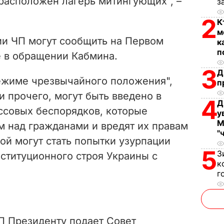
 расположен лагерь митингующих", –
з
d
2
К
м
e
ии ЧП могут сообщить на Первом
к
п
 в обращении Кабмина.
o
3
Д
ежиме чрезвычайного положения",
п
 прочего, могут быть введено в
4
Д
ссовых беспорядков, которые
у
М
 над гражданами и вредят их правам
"
ой могут стать попытки узурпации
5
З
ституционного строя Украины с
к
г
П Президенту подает Совет