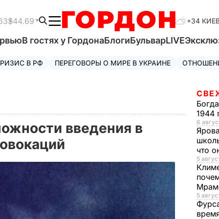
63
$44.69
+34 КИЕ
ервью
В гостях у Гордона
Блоги
Бульвар
LIVE
Эксклю
РИЗИС В РФ
ПЕРЕГОВОРЫ О МИРЕ В УКРАИНЕ
ОТНОШЕН
СВЕ
Богд
1944 
6 авгус
ожности введения в
Яров
школь
ровокаций
что о
5 авгус
Клим
почем
Мрам
5 август
Фурс
время