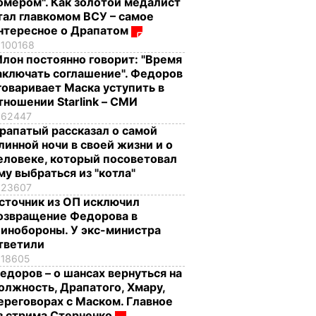
омером". Как золотой медалист
тал главкомом ВСУ – самое
нтересное о Драпатом
100168
Илон постоянно говорит: "Время
аключать соглашение". Федоров
говаривает Маска уступить в
тношении Starlink – СМИ
62447
рапатый рассказал о самой
линной ночи в своей жизни и о
еловеке, который посоветовал
му выбраться из "котла"
23607
сточник из ОП исключил
озвращение Федорова в
инобороны. У экс-министра
тветили
18605
едоров – о шансах вернуться на
олжность, Драпатого, Хмару,
ереговорах с Маском. Главное
з стрима Стерненко