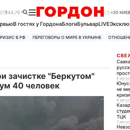
67
$44.76
+20 КИЕ
ервью
В гостях у Гордона
Блоги
Бульвар
LIVE
Эксклю
РИЗИС В РФ
ПЕРЕГОВОРЫ О МИРЕ В УКРАИНЕ
ОТНОШЕН
СВЕ
Саак
русск
прос
ри зачистке "Беркутом"
8 авгус
Юнус
ум 40 человек
не ми
криз
8 авгус
Каза
студе
ТЦК
7 авгус
Невз