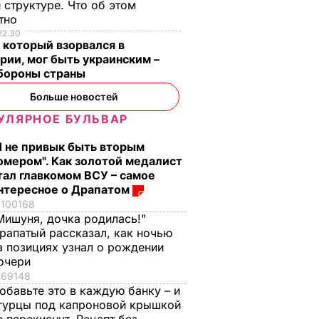
 структуре. Что об этом
стно
22.30
 который взорвался в
рии, мог быть украинским –
бороны страны
Больше новостей
УЛЯРНОЕ БУЛЬВАР
Я не привык быть вторым
е?
Распространился на
Что происходит в
омером". Как золотой медалист
т!"
кости и причиняет
Буковеле после
тал главкомом ВСУ – самое
нтересное о Драпатом
сильную боль. Сын
сильного дождя.
100168
Байдена рассказал о
Видео
Мишуня, дочка родилась!"
оторые
раке отца
8 августа, 22.17
БУЛЬВАР
рапатый рассказал, как ночью
уже на
8 августа, 23.28
МИР
а позициях узнал о рождении
очери
ЬВАР
69148
обавьте это в каждую банку – и
гурцы под капроновой крышкой