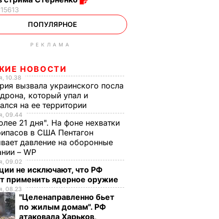
15613
ПОПУЛЯРНОЕ
РЕКЛАМА
ЖИЕ НОВОСТИ
, 10.38
рия вызвала украинского посла
 дрона, который упал и
ался на ее территории
, 09.44
олее 21 дня". На фоне нехватки
ипасов в США Пентагон
вает давление на оборонные
ании – WP
, 09.02
ции не исключают, что РФ
т применить ядерное оружие
, 08.23
"Целенаправленно бьет
по жилым домам". РФ
атаковала Харьков,