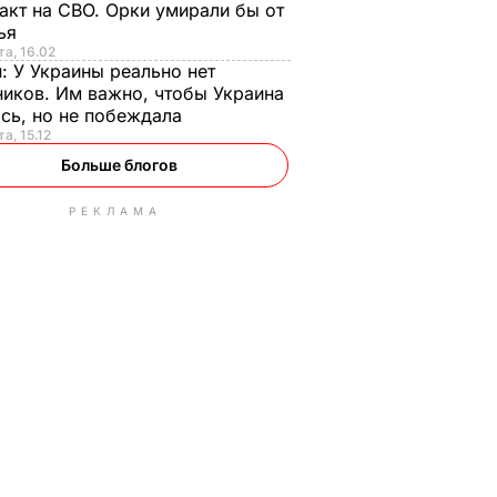
акт на СВО. Орки умирали бы от
тья
та, 16.02
н:
У Украины реально нет
иков. Им важно, чтобы Украина
сь, но не побеждала
а, 15.12
Больше блогов
РЕКЛАМА