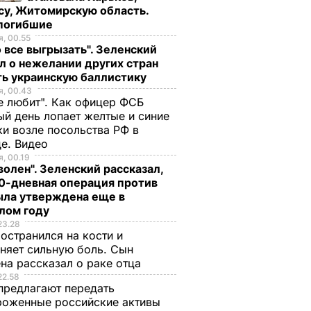
су, Житомирскую область.
 погибшие
, 00.55
 все выгрызать". Зеленский
л о нежелании других стран
ть украинскую баллистику
, 00.43
е любит". Как офицер ФСБ
й день лопает желтые и синие
и возле посольства РФ в
де. Видео
, 00.19
волен". Зеленский рассказал,
0-дневная операция против
ыла утверждена еще в
лом году
23.28
остранился на кости и
няет сильную боль. Сын
на рассказал о раке отца
22.58
предлагают передать
роженные российские активы