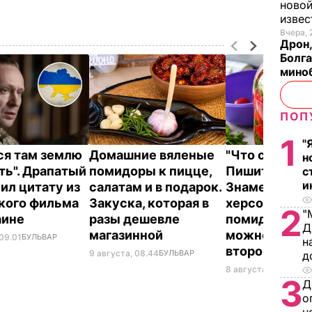
новой
изве
Вчера, 
Дрон,
Болга
мино
ПОП
1
"
ся там землю
Домашние вяленые
"Что смотрит
н
ть". Драпатый
помидоры к пицце,
Пишите рецеп
с
и
ил цитату из
салатам и в подарок.
Знаменитые
кого фильма
Закуска, которая в
херсонские
2
"
аине
разы дешевле
помидоры, к
Д
магазинной
можно есть 
 09.01
БУЛЬВАР
н
второй день
9 августа, 08.44
БУЛЬВАР
д
8 августа, 23.56
БУЛ
3
Д
о