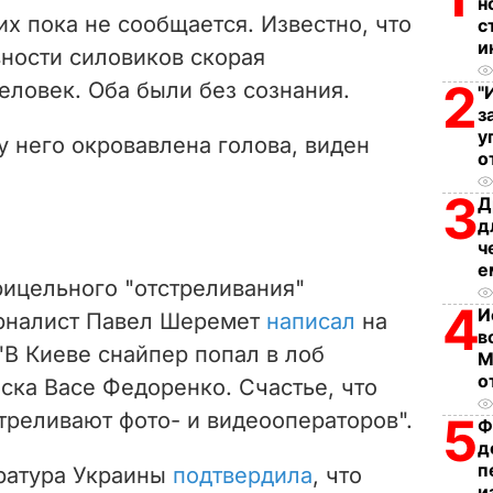
н
х пока не сообщается. Известно, что
с
d
и
вности силовиков скорая
e
2
человек.
Оба были без сознания.
"
з
o
у
 у него окровавлена голова, виден
о
3
Д
д
ч
е
рицельного "отстреливания"
4
И
рналист Павел Шеремет
написал
на
в
 "В Киеве снайпер попал в лоб
М
о
ска Васе Федоренко. Счастье, что
треливают фото- и видеооператоров".
5
Ф
д
п
ратура Украины
подтвердила
, что
и