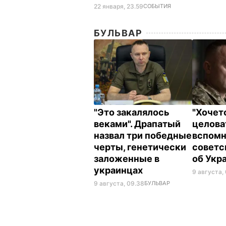
22 января, 23.59
СОБЫТИЯ
БУЛЬВАР
"Это закалялось
"Хочет
веками". Драпатый
целова
назвал три победные
вспомн
черты, генетически
советс
заложенные в
об Укр
украинцах
9 августа,
9 августа, 09.38
БУЛЬВАР