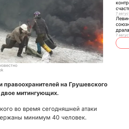
контр
счас
7 авгус
Леви
союзн
драла
7 август
известно
ok
и правоохранителей на Грушевского
 двое митингующих.
кого во время сегодняшней атаки
держаны минимум 40 человек.