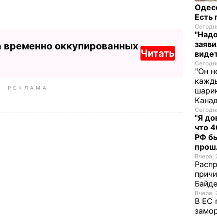
Одес
Есть
Сегодня
"Надо
заяви
а временно оккупированных
Читать
виде
Сегодня
"Он н
кажды
РЕКЛАМА
шарик
Кана
Сегодня
"Я до
что 4
РФ б
прош
Вчера, 
Распр
причи
Байде
Вчера, 
В ЕС 
замо