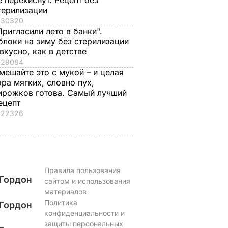
е перекиснут. Рецепт без
терилизации
30320
Пригласили лето в банки".
блоки на зиму без стерилизации
 вкусно, как в детстве
29084
мешайте это с мукой – и целая
ора мягких, словно пух,
ирожков готова. Самый лучший
ецепт
22326
Правила пользования
Гордон
сайтом и использования
материалов
Политика
Гордон
конфиденциальности и
защиты персональных