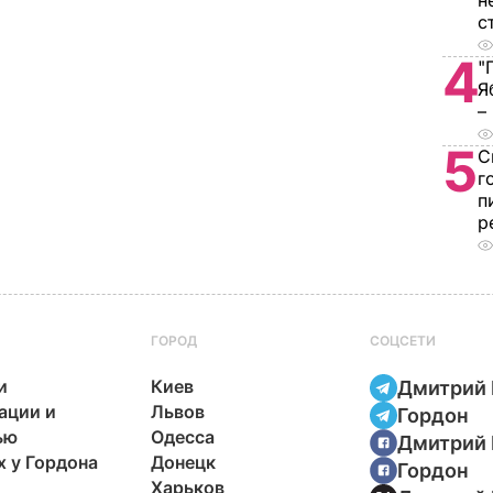
н
с
4
"
Я
–
5
С
г
п
р
ГОРОД
СОЦСЕТИ
и
Киев
Дмитрий 
ации и
Львов
Гордон
ью
Одесса
Дмитрий 
х у Гордона
Донецк
Гордон
Харьков