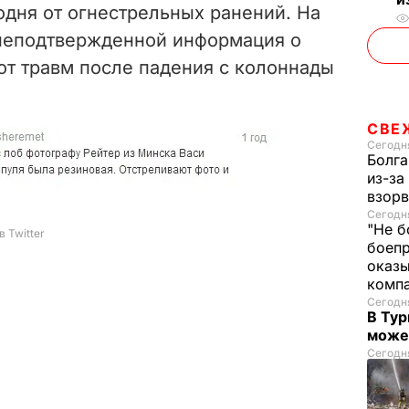
одня от огнестрельных ранений. На
неподтвержденной информация о
от травм после падения с колоннады
СВЕ
Сегодня
Болга
из-за
взорв
Сегодня
"Не б
боепр
оказы
комп
Сегодня
В Тур
може
Сегодня