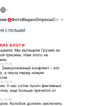
В
зив
Фото
Видео
Опросы
Спецпроекты
Война в Ук
ИЯ С ПОЛЬШЕЙ
ЖИЕ БЛОГИ
ашвили:
Мы вытащили Грузию из
ой трясины. Нам этого не
тили
та, 01.40
:
Замороженный конфликт – это
р, а пауза перед новым
исом
та, 00.43
рин:
У нас сотни тысяч фиктивных
нтов, еще больше прячется от
та, 19.48
оров:
Колобок должен заключить