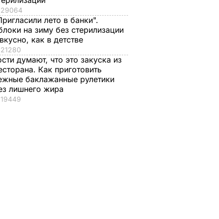
терилизации
29064
Пригласили лето в банки".
блоки на зиму без стерилизации
 вкусно, как в детстве
21280
ости думают, что это закуска из
есторана. Как приготовить
ежные баклажанные рулетики
ез лишнего жира
19449