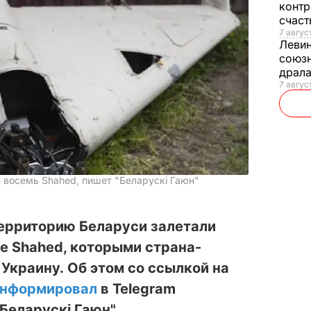
контр
счас
7 авгус
Леви
союзн
драла
7 август
 восемь Shahed, пишет "Беларускі Гаюн"
 территорию Беларуси залетали
е Shahed, которыми страна-
 Украину. Об этом со ссылкой на
информировал
в Telegram
Беларускі Гаюн".