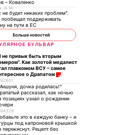
в – Коваленко
, 14.54
с не будет никаких проблем".
ч пообещал поддерживать
ну на пути в ЕС
Больше новостей
УЛЯРНОЕ БУЛЬВАР
Я не привык быть вторым
омером". Как золотой медалист
тал главкомом ВСУ – самое
нтересное о Драпатом
92801
Мишуня, дочка родилась!"
рапатый рассказал, как ночью
а позициях узнал о рождении
очери
64328
обавьте это в каждую банку – и
гурцы под капроновой крышкой
е перекиснут. Рецепт без