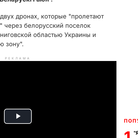
двух дронах, которые "пролетают
" через белорусский поселок
рниговской областью Украины и
ю зону".
РЕКЛАМА
ПОП
P
1
"
l