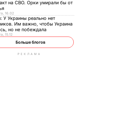
акт на СВО. Орки умирали бы от
тья
та, 16.02
н:
У Украины реально нет
иков. Им важно, чтобы Украина
сь, но не побеждала
а, 15.12
Больше блогов
РЕКЛАМА