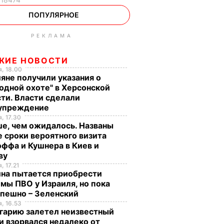
ПОПУЛЯРНОЕ
РЕКЛАМА
ЖИЕ НОВОСТИ
, 18.00
яне получили указания о
одной охоте" в Херсонской
ти. Власти сделали
упреждение
, 17.30
е, чем ожидалось. Названы
 сроки вероятного визита
ффа и Кушнера в Киев и
ву
, 17.21
ина пытается приобрести
мы ПВО у Израиля, но пока
спешно – Зеленский
, 16.53
гарию залетел неизвестный
и взорвался недалеко от