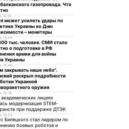
балканского газопровода. Что
стно
, 16.10
я может усилить удары по
етике Украины ко Дню
висимости – мониторы
, 16.06
00 тыс. человек. СМИ стало
тно о подготовке в РФ
лнения армии для войны
ив Украины
, 15.46
м закрывать наше небо".
нский раскрыл подробности
аботки Украиной
иворакетного оружия
, 15.29
 академических лицеях
ась модернизация STEM-
ранств при поддержке ДТЭК​
, 15.23
с Билецкого стал лидером по
нению боевых роботов и