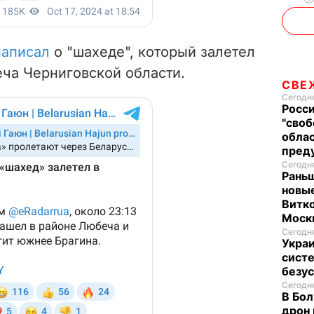
написал
о "шахеде", который залетел
еча Черниговской области.
СВЕ
Сегодня
Росси
"своб
облас
пред
Сегодня
Раньш
новые
Витко
Моск
Сегодня
Укра
систе
безу
Сегодня
В Бол
дрон 