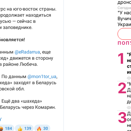
дроно
Сегодня
"У на
Вучи
Украи
ПОП
1
"
н
с
и
2
"
Д
н
д
3
Д
о
н