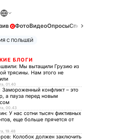
В
зив
Фото
Видео
Опросы
Спецпроекты
Война в Ук
ИЯ С ПОЛЬШЕЙ
ЖИЕ БЛОГИ
ашвили:
Мы вытащили Грузию из
ой трясины. Нам этого не
тили
та, 01.40
:
Замороженный конфликт – это
р, а пауза перед новым
исом
та, 00.43
рин:
У нас сотни тысяч фиктивных
нтов, еще больше прячется от
та, 19.48
оров:
Колобок должен заключить