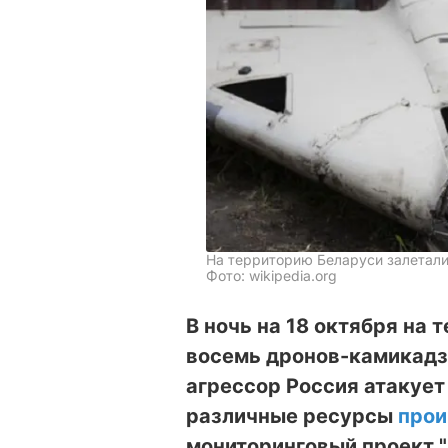
На территорию Беларуси залетали
Фото: wikipedia.org
В ночь на 18 октября на
восемь дронов-камикадз
агрессор Россия атакует
различные ресурсы
про
мониторинговый проект "