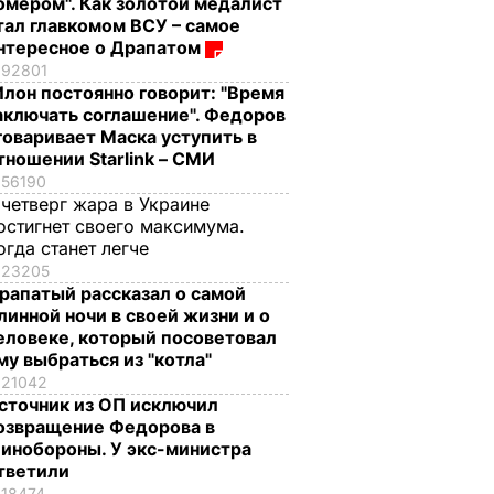
омером". Как золотой медалист
тал главкомом ВСУ – самое
нтересное о Драпатом
92801
Илон постоянно говорит: "Время
аключать соглашение". Федоров
говаривает Маска уступить в
тношении Starlink – СМИ
56190
 четверг жара в Украине
остигнет своего максимума.
огда станет легче
23205
рапатый рассказал о самой
линной ночи в своей жизни и о
еловеке, который посоветовал
му выбраться из "котла"
21042
сточник из ОП исключил
озвращение Федорова в
инобороны. У экс-министра
тветили
18474