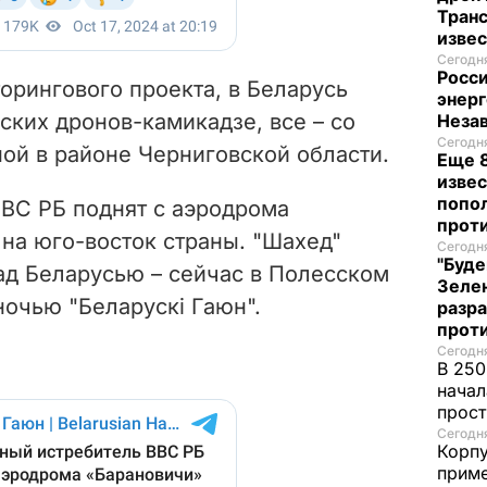
Транс
изве
Сегодня
Росси
орингового проекта, в Беларусь
энерг
ских дронов-камикадзе, все – со
Неза
Сегодня
ой в районе Черниговской области.
Еще 8
извес
попо
ВС РБ поднят с аэродрома
прот
на юго-восток страны. "Шахед"
Сегодня
"Буде
ад Беларусью – сейчас в Полесском
Зеле
ночью "Беларускі Гаюн".
разр
прот
Сегодня
В 250
начал
прост
Сегодня
Корпу
приме