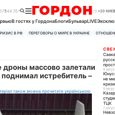
67
$44.76
+20 КИЕ
ервью
В гостях у Гордона
Блоги
Бульвар
LIVE
Эксклю
РИЗИС В РФ
ПЕРЕГОВОРЫ О МИРЕ В УКРАИНЕ
ОТНОШЕН
СВЕ
Саак
русск
прос
 дроны массово залетали
8 авгус
Юнус
к поднимал истребитель –
не ми
криз
8 авгус
теріал також можна прочитати українською
Каза
студе
ТЦК
7 авгус
Невз