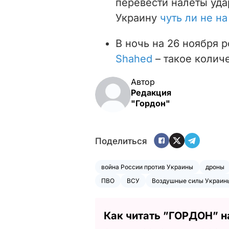
перевести налеты уда
Украину
чуть ли не н
В ночь на 26 ноября 
Shahed
– такое колич
Автор
Редакция
"Гордон"
Поделиться
война России против Украины
дроны
ПВО
ВСУ
Воздушные силы Украин
Как читать ”ГОРДОН” н