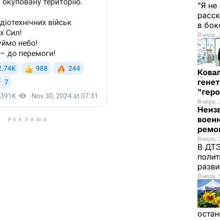
"Я не
расск
в бо
Вчера, 
Кова
генет
"гер
Вчера, 
Неиз
военн
РЕКЛАМА
ремон
Вчера, 
В ДТЭ
полит
разви
Вчера, 
остан