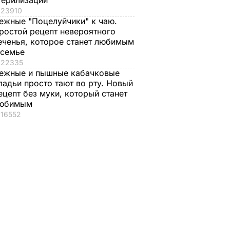
терилизации
23910
ежные "Поцелуйчики" к чаю.
ростой рецепт невероятного
еченья, которое станет любимым
 семье
22335
ежные и пышные кабачковые
ладьи просто тают во рту. Новый
ецепт без муки, который станет
юбимым
16552