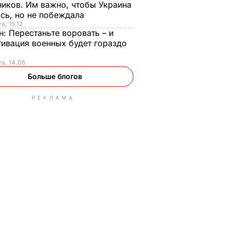
иков. Им важно, чтобы Украина
сь, но не побеждала
а, 15.12
н:
Перестаньте воровать – и
ивация военных будет гораздо
та, 14.06
Больше блогов
РЕКЛАМА