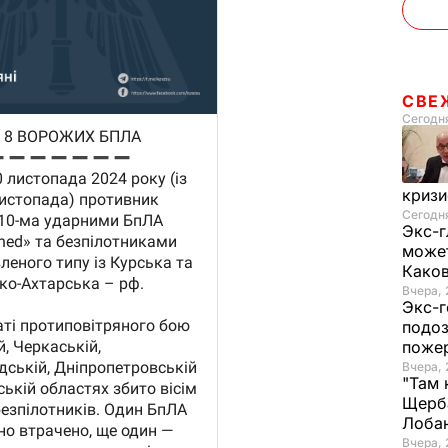
СВЕ
Сегодн
криз
Сегодня
Экс-г
может
Како
Вчера, 
Экс-г
подоз
поже
Вчера, 
"Там 
Щерба
Лоба
Вчера, 