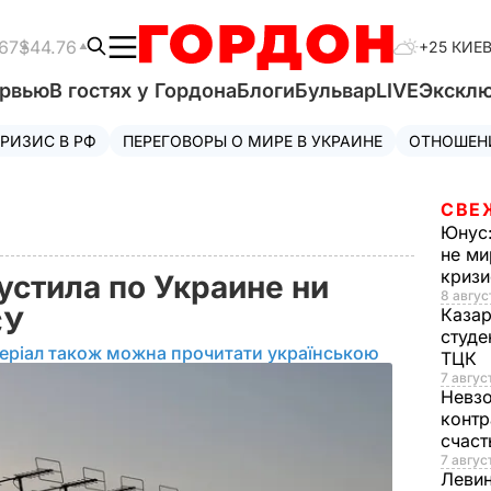
67
$44.76
+25 КИЕ
ервью
В гостях у Гордона
Блоги
Бульвар
LIVE
Экскл
РИЗИС В РФ
ПЕРЕГОВОРЫ О МИРЕ В УКРАИНЕ
ОТНОШЕН
СВЕ
Юнус
не ми
криз
устила по Украине ни
8 авгус
Каза
СУ
студе
еріал також можна прочитати українською
ТЦК
7 авгус
Невз
контр
счас
7 авгус
Леви