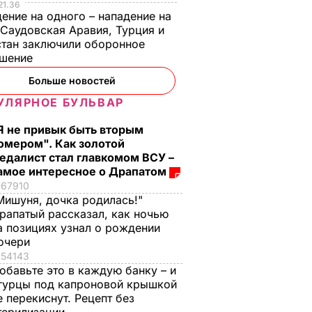
21.36
ение на одного – нападение на
 Саудовская Аравия, Турция и
тан заключили оборонное
ашение
Больше новостей
УЛЯРНОЕ БУЛЬВАР
Я не привык быть вторым
омером". Как золотой
едалист стал главкомом ВСУ –
амое интересное о Драпатом
67910
Мишуня, дочка родилась!"
рапатый рассказал, как ночью
а позициях узнал о рождении
очери
54143
обавьте это в каждую банку – и
гурцы под капроновой крышкой
е перекиснут. Рецепт без