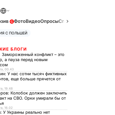
В
юзив
Фото
Видео
Опросы
Спецпроекты
Война в У
ИЯ С ПОЛЬШЕЙ
ЖИЕ БЛОГИ
:
Замороженный конфликт – это
р, а пауза перед новым
исом
та, 00.43
рин:
У нас сотни тысяч фиктивных
нтов, еще больше прячется от
та, 19.48
оров:
Колобок должен заключить
акт на СВО. Орки умирали бы от
тья
та, 16.02
н:
У Украины реально нет