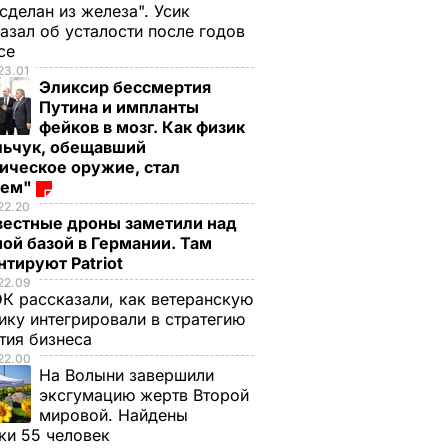
 сделан из железа". Усик
азал об усталости после годов
ксе
23.01
Эликсир бессмертия
Путина и импланты
фейков в мозг. Как физик
льчук, обещавший
ическое оружие, стал
оем"
22.20
вестные дроны заметили над
ой базой в Германии. Там
тируют Patriot
22.09
К рассказали, как ветеранскую
ику интегрировали в стратегию
тия бизнеса
22.00
На Волыни завершили
эксгумацию жертв Второй
мировой. Найдены
ки 55 человек