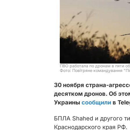
ПВО работала по дронам в пяти о
Фото: Повітряне командування "Пі
30 ноября страна-агресс
десятком дронов. Об эт
Украины
сообщили
в Tel
БПЛА Shahed и другого ти
Краснодарского края РФ.