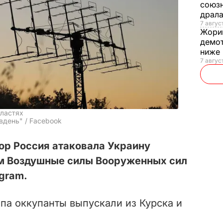
союзн
драла
7 август
Жори
демот
ниже
7 авгус
бластях
вдень" / Facebook
ор Россия атаковала Украину
ом Воздушные силы Вооруженных сил
egram.
па оккупанты выпускали из Курска и