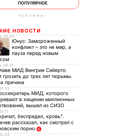
ПОПУЛЯРНОЕ
РЕКЛАМА
ЖИЕ НОВОСТИ
я, 00.43
Юнус:
Замороженный
конфликт – это не мир, а
пауза перед новым
исом
, 00.31
лаве МИД Венгрии Сийярто
 грозить до трех лет тюрьмы.
ва причина
23.53
оссекретарь МИД, которого
ревают в хищении миллионных
ртвований, вышел из СИЗО
23.17
кричат, беспредел, кровь".
чев рассказал, как смотрел с
новским порно
23.04