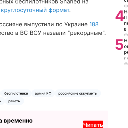
с
рных беспилотников Shahed на
а круглосуточный формат
.
4
Н
П
п
россияне выпустили по Украине
188
в
ество в ВС ВСУ назвали "рекордным".
5
Н
о
р
л
беспилотники
армия РФ
российские оккупанты
ы
ракеты
а временно
Читать