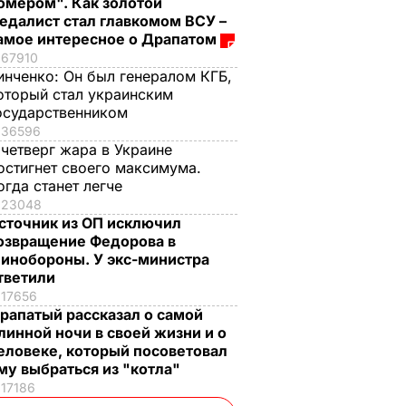
омером". Как золотой
едалист стал главкомом ВСУ –
амое интересное о Драпатом
67910
инченко:
Он был генералом КГБ,
оторый стал украинским
осударственником
36596
 четверг жара в Украине
остигнет своего максимума.
огда станет легче
23048
сточник из ОП исключил
озвращение Федорова в
инобороны. У экс-министра
тветили
17656
рапатый рассказал о самой
линной ночи в своей жизни и о
еловеке, который посоветовал
му выбраться из "котла"
17186