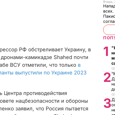
Вчера, 
Напад
всех.
Пакис
согл
ПОП
1
"
грессор РФ обстреливает Украину, в
н
 дронами-камикадзе Shahed почти
м
с
абе ВСУ отметили, что только
в
панты выпустили по Украине 2023
2
"
Д
н
д
ь Центра противодействия
3
Д
овете нацбезопасности и обороны
о
енко заявил, что Россия пытается
н