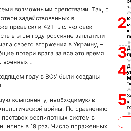
V
б
з
семи возможными средствами. Так, с
i
2
потери задействованных в
К
м
же превысили 421 тыс. человек
d
к
сть в этом году россияне заплатили
п
e
ала своего вторжения в Украину, –
3
Д
бщие потери врага за все это время
o
п
. военных".
4
Д
у
уходящем году в ВСУ были созданы
М
"
.
5
З
шую компоненту, необходимую в
к
г
хнологической войны. По сравнению
поставок беспилотных систем в
ичились в 19 раз. Число пораженных