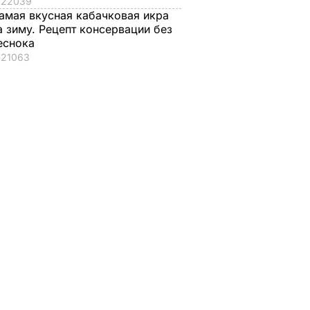
22039
амая вкусная кабачковая икра
а зиму. Рецепт консервации без
еснока
21063