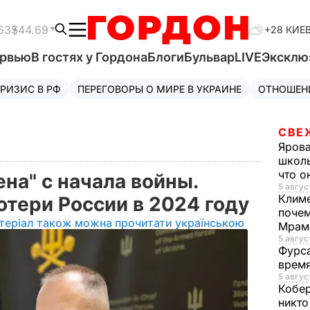
63
$44.69
+28 КИЕ
ервью
В гостях у Гордона
Блоги
Бульвар
LIVE
Эксклю
РИЗИС В РФ
ПЕРЕГОВОРЫ О МИРЕ В УКРАИНЕ
ОТНОШЕН
СВЕ
Яров
школь
что о
на" с начала войны.
5 авгус
Клим
отери России в 2024 году
почем
теріал також можна прочитати українською
Мрам
5 август
Фурс
время
5 авгус
Кобе
никто