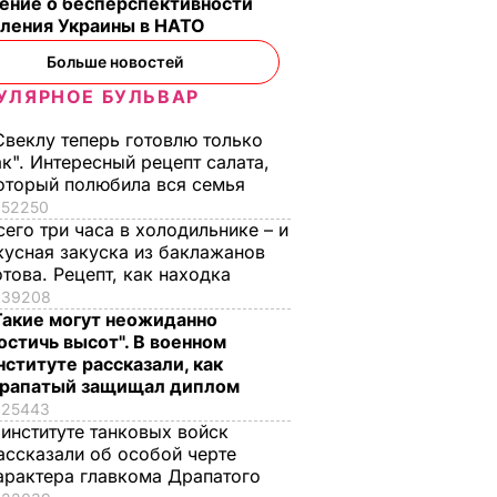
ение о бесперспективности
пления Украины в НАТО
Больше новостей
УЛЯРНОЕ БУЛЬВАР
Свеклу теперь готовлю только
ак". Интересный рецепт салата,
оторый полюбила вся семья
52250
сего три часа в холодильнике – и
кусная закуска из баклажанов
отова. Рецепт, как находка
39208
Такие могут неожиданно
остичь высот". В военном
нституте рассказали, как
рапатый защищал диплом
25443
 институте танковых войск
ассказали об особой черте
арактера главкома Драпатого