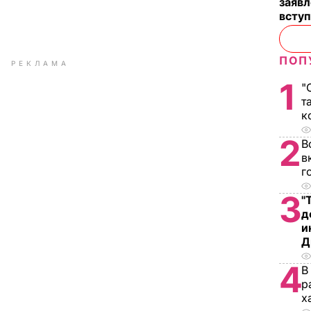
заявл
всту
ПОП
РЕКЛАМА
1
"
т
к
2
В
в
г
3
"
д
и
Д
4
В
р
х