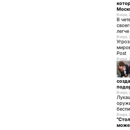
котор
Моск
Вчера, 
В чет
своег
легч
Вчера, 
Угроз
миров
Post
Вчера, 
созда
подо
Вчера, 
Лукаш
оружи
бесп
Вчера, 
"Стол
може