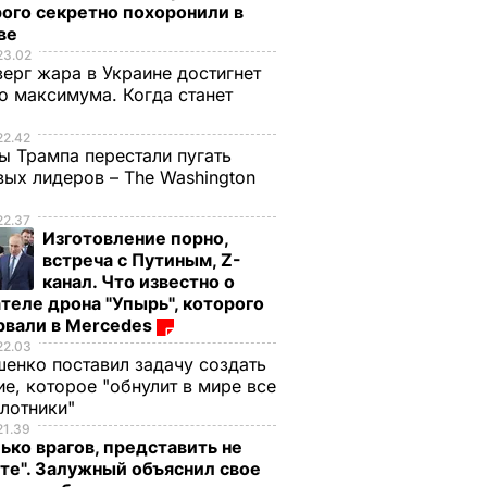
ого секретно похоронили в
ве
23.02
верг жара в Украине достигнет
о максимума. Когда станет
е
22.42
ы Трампа перестали пугать
ых лидеров – The Washington
22.37
Изготовление порно,
встреча с Путиным, Z-
канал. Что известно о
теле дрона "Упырь", которого
рвали в Mercedes
22.03
енко поставил задачу создать
е, которое "обнулит в мире все
илотники"
21.39
ько врагов, представить не
те". Залужный объяснил свое