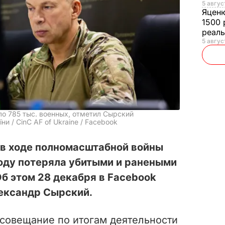
5 авгус
Яцен
1500 
реал
5 авгус
о 785 тыс. военных, отметил Сырский
и / CinC AF of Ukraine / Facebook
 в ходе полномасштабной войны
оду потеряла убитыми и ранеными
Об этом 28 декабря в Facebook
ександр Сырский.
 совещание по итогам деятельности