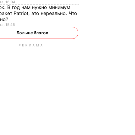
та, 16.04
юк:
В год нам нужно минимум
ракет Patriot, это нереально. Что
ьно?
та, 15.45
Больше блогов
РЕКЛАМА