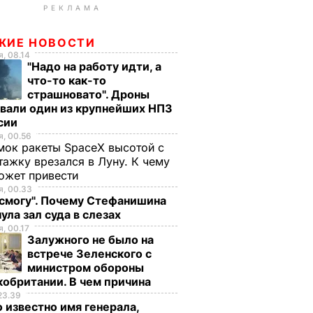
РЕКЛАМА
ЖИЕ НОВОСТИ
, 08.14
"Надо на работу идти, а
что-то как-то
страшновато". Дроны
вали один из крупнейших НПЗ
ссии
, 00.56
ок ракеты SpaceX высотой с
тажку врезался в Луну. К чему
ожет привести
, 00.33
 смогу". Почему Стефанишина
ула зал суда в слезах
, 00.17
Залужного не было на
встрече Зеленского с
министром обороны
обритании. В чем причина
23.39
 известно имя генерала,