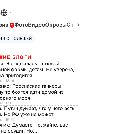
В
зив
Фото
Видео
Опросы
Спецпроекты
Война в Ук
ИЯ С ПОЛЬШЕЙ
ЖИЕ БЛОГИ
ая:
Я отказалась от новой
ной формы детям. Не уверена,
на пригодится
та, 18.19
енко:
Российские танкеры
у-то боятся идти домой из
орного моря
а, 17.15
а:
Путин думает, что у него есть
. Но РФ уже не может
та, 16.52
рник:
Думаете – езжайте, вас
 не осудит. Но...