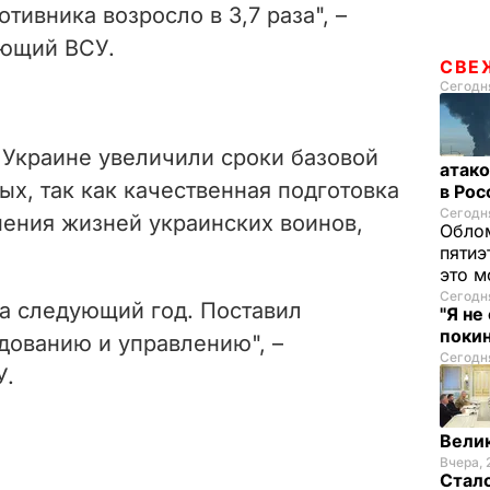
тивника возросло в 3,7 раза", –
ующий ВСУ.
СВЕ
Сегодня
в Украине увеличили сроки базовой
атако
х, так как качественная подготовка
в Ро
Сегодня
нения жизней украинских воинов,
Облом
пятиэ
это м
Сегодня
а следующий год. Поставил
"Я не
покин
дованию и управлению", –
Сегодня
У.
Велик
Вчера, 
Стало