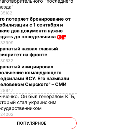
лаготворительного "последнего
аезда"
35182
то потеряет бронирование от
обилизации с 1 сентября и
акие два документа нужно
одать до понедельника
33999
рапатый назвал главный
риоритет на фронте
30532
рапатый инициировал
вольнение командующего
едсилами ВСУ. Его называли
человеком Сырского" – СМИ
28947
инченко:
Он был генералом КГБ,
оторый стал украинским
осударственником
24062
ПОПУЛЯРНОЕ