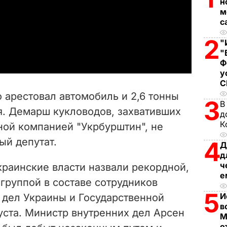
н
м
l
с
a
2
"
"
y
Ф
у
V
о арестовал автомобиль и 2,6 тонны
3
В
i
я. Демарш кукловодов, захвативших
д
К
ной компанией "Укрбурштин", не
d
ый депутат.
4
Д
e
д
ч
краинские власти назвали рекордной,
o
е
группой в составе сотрудников
5
И
 дел Украины и Государственной
в
уста. Министр внутренних дел Арсен
М
о