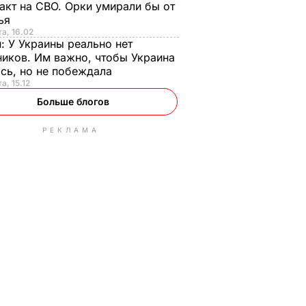
акт на СВО. Орки умирали бы от
тья
та, 16.02
н:
У Украины реально нет
иков. Им важно, чтобы Украина
сь, но не побеждала
а, 15.12
Больше блогов
РЕКЛАМА