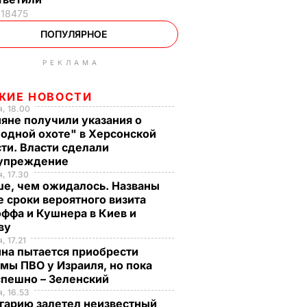
18475
ПОПУЛЯРНОЕ
РЕКЛАМА
ЖИЕ НОВОСТИ
, 18.00
яне получили указания о
одной охоте" в Херсонской
ти. Власти сделали
упреждение
, 17.30
ше, чем ожидалось. Названы
 сроки вероятного визита
ффа и Кушнера в Киев и
ву
, 17.21
на пытается приобрести
мы ПВО у Израиля, но пока
спешно – Зеленский
, 16.53
гарию залетел неизвестный