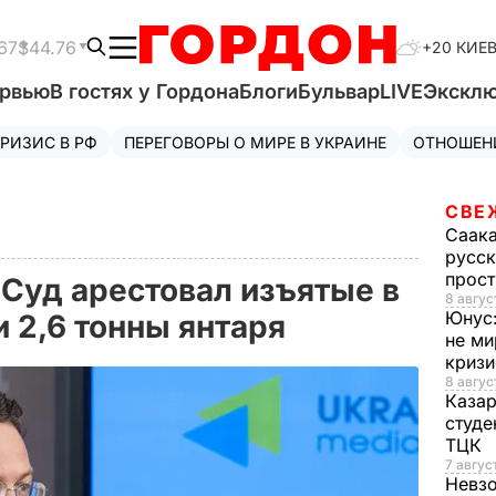
67
$44.76
+20 КИЕ
ервью
В гостях у Гордона
Блоги
Бульвар
LIVE
Экскл
РИЗИС В РФ
ПЕРЕГОВОРЫ О МИРЕ В УКРАИНЕ
ОТНОШЕН
СВЕ
Саак
русск
прос
 Суд арестовал изъятые в
8 авгус
Юнус
и 2,6 тонны янтаря
не ми
криз
8 авгус
Каза
студе
ТЦК
7 авгус
Невз