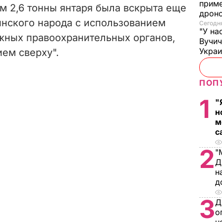
приме
м 2,6 тонны янтаря была вскрыта еще
дроно
инского народа с использованием
Сегодня
"У на
жных правоохранительных органов,
Вучи
Украи
ем сверху".
ПОП
1
"
н
м
с
2
"
Д
н
д
3
Д
о