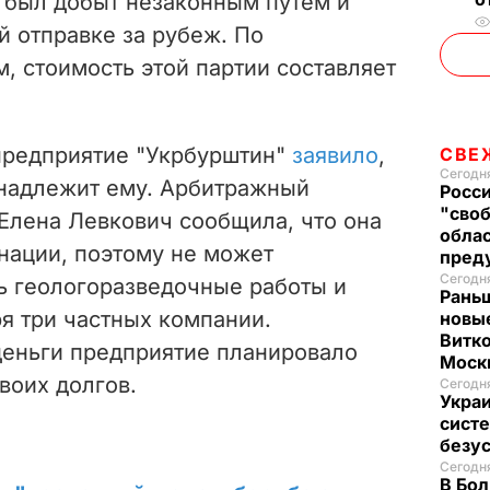
ь был добыт незаконным путем и
й отправке за рубеж. По
, стоимость этой партии составляет
 предприятие "Укрбурштин"
заявило
,
СВЕ
Сегодня
инадлежит ему. Арбитражный
Росси
"своб
лена Левкович сообщила, что она
облас
нации, поэтому не может
пред
Сегодня
ь геологоразведочные работы и
Рань
я три частных компании.
новые
Витко
еньги предприятие планировало
Моск
воих долгов.
Сегодня
Украи
систе
безу
Сегодня
В Бол