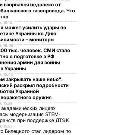
и взорвался недалеко от
балканского газопровода. Что
стно
, 16.10
я может усилить удары по
гетике Украины ко Дню
висимости – мониторы
, 16.06
00 тыс. человек. СМИ стало
тно о подготовке в РФ
лнения армии для войны
ив Украины
, 15.46
м закрывать наше небо".
нский раскрыл подробности
аботки Украиной
иворакетного оружия
, 15.29
 академических лицеях
ась модернизация STEM-
ранств при поддержке ДТЭК​
, 15.23
с Билецкого стал лидером по