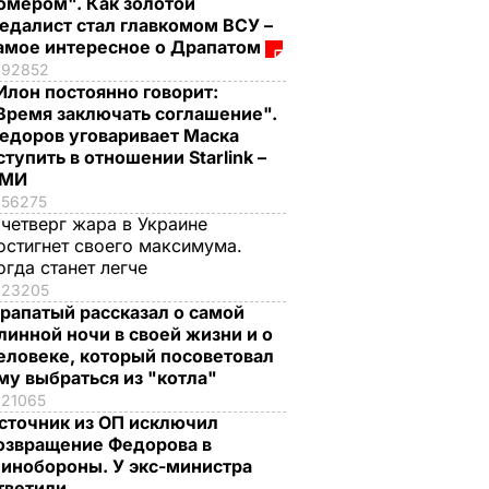
омером". Как золотой
едалист стал главкомом ВСУ –
амое интересное о Драпатом
92852
Илон постоянно говорит:
Время заключать соглашение".
едоров уговаривает Маска
ступить в отношении Starlink –
СМИ
56275
 четверг жара в Украине
остигнет своего максимума.
огда станет легче
23205
рапатый рассказал о самой
линной ночи в своей жизни и о
еловеке, который посоветовал
му выбраться из "котла"
21065
сточник из ОП исключил
озвращение Федорова в
инобороны. У экс-министра
тветили