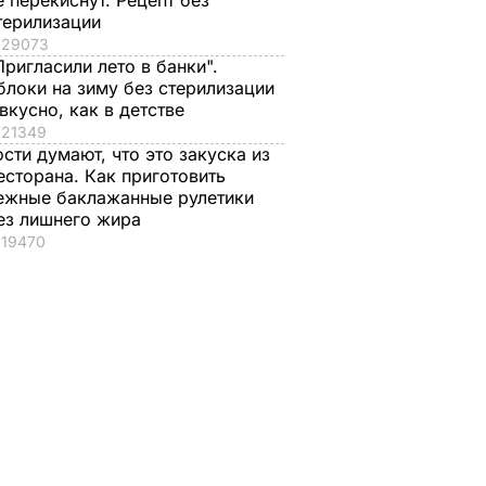
е перекиснут. Рецепт без
терилизации
29073
Пригласили лето в банки".
блоки на зиму без стерилизации
 вкусно, как в детстве
21349
ости думают, что это закуска из
есторана. Как приготовить
ежные баклажанные рулетики
ез лишнего жира
19470