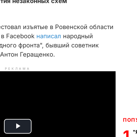
ытия незаконных схем
рестовал изъятые в Ровенской области
м в Facebook
написал
народный
дного фронта", бывший советник
 Антон Геращенко.
РЕКЛАМА
ПОП
1
P
"