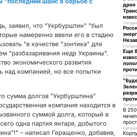
ы "последний шанс в борьбе с
дрон 
Транс
изве
Сегодня
ь, заявил, что "Укрбурштин" "был
Росси
энер
оторые намеренно ввели его в стадию
Неза
зовать "в качестве "зонтика" для
Сегодня
Еще 8
ем "разбазаривания недр Украины".
извес
ство экономического развития
попо
прот
ь над компанией, но все попытки
Сегодня
"Буде
Зеле
разр
то сумма долгов "Укрбурштина"
прот
"Государственная компания находится в
Сегодня
В 250
ызванного суммой долга, который в
начал
прост
сего одна партия янтаря, добытого
Сегодня
ина"!" – написал Геращенко, добавив,
Корпу