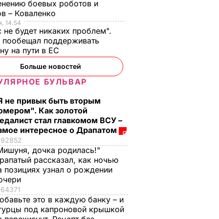
нению боевых роботов и
в – Коваленко
, 14.54
с не будет никаких проблем".
ч пообещал поддерживать
ну на пути в ЕС
Больше новостей
УЛЯРНОЕ БУЛЬВАР
Я не привык быть вторым
омером". Как золотой
едалист стал главкомом ВСУ –
амое интересное о Драпатом
92852
Мишуня, дочка родилась!"
рапатый рассказал, как ночью
а позициях узнал о рождении
очери
64371
обавьте это в каждую банку – и
гурцы под капроновой крышкой