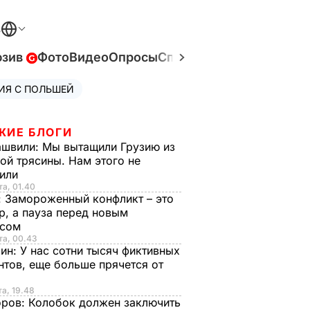
В
юзив
Фото
Видео
Опросы
Спецпроекты
Война в У
ИЯ С ПОЛЬШЕЙ
ЖИЕ БЛОГИ
ашвили:
Мы вытащили Грузию из
ой трясины. Нам этого не
тили
та, 01.40
:
Замороженный конфликт – это
р, а пауза перед новым
исом
та, 00.43
рин:
У нас сотни тысяч фиктивных
нтов, еще больше прячется от
та, 19.48
оров:
Колобок должен заключить