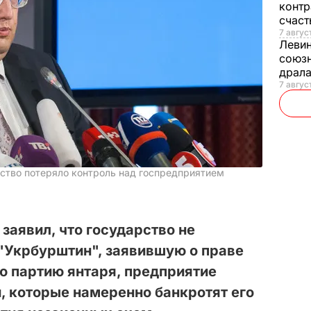
контр
счас
7 авгус
Леви
союзн
драла
7 август
рство потеряло контроль над госпредприятием
заявил, что государство не
"Укрбурштин", заявившую о праве
ю партию янтаря, предприятие
, которые намеренно банкротят его