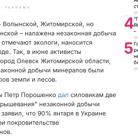
н
с
РЕКЛАМА
4
"
– Волынской, Житомирской, но
Я
–
енской – налажена незаконная добыча
к отмечают экологи, наносится
5
Г
р
де. Так, в июне активисты
н
город Олевск Житомирской области,
б
езаконной добычи минералов были
ов земли и лесов.
ны Петр Порошенко
дал
силовикам две
крышевания" незаконной добычи
 заявил, что 90% янтаря в Украине
ри покровительстве
нов.