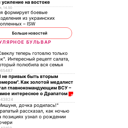
 усиление на востоке
овала
вкусно, как в
консервированные
, 14.50
ия формирует боевые
детстве
помидоры точно не
зделения из украинских
взорвут крышки
ЬВАР
7 августа, 13.50
БУЛЬВАР
нопленных – ISW
7 августа, 13.08
БУЛЬВАР
Больше новостей
УЛЯРНОЕ БУЛЬВАР
Свеклу теперь готовлю только
ак". Интересный рецепт салата,
оторый полюбила вся семья
65487
Я не привык быть вторым
омером". Как золотой медалист
тал главнокомандующим ВСУ –
амое интересное о Драпатом
43824
Мишуня, дочка родилась!"
рапатый рассказал, как ночью
а позициях узнал о рождении
очери