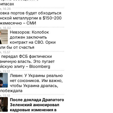
рипасах
, 16.26
овка портов будет обходиться
нской металлургии в $150–200
ежемесячно – СМИ
, 16.02
Невзоров:
Колобок
должен заключить
контракт на СВО. Орки
ли бы от счастья
, 15.57
 передал ФСБ фактически
аничную власть. Это пугает
йскую элиту – Bloomberg
, 15.12
Левин:
У Украины реально
нет союзников. Им важно,
чтобы Украина дралась,
е побеждала
ат
"Пригласили лето в
"Получаются очень
, 15.10
После доклада Драпатого
 о
банки". Яблоки на
вкусными, с легкой
Зеленский анонсировал
зиму без
"квашеной" ноткой".
кадровые изменения в
ьности.
стерилизации –
Эти