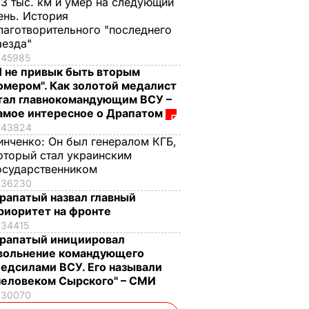
,3 тыс. км и умер на следующий
ень. История
лаготворительного "последнего
аезда"
45985
Я не привык быть вторым
омером". Как золотой медалист
тал главнокомандующим ВСУ –
амое интересное о Драпатом
43824
инченко:
Он был генералом КГБ,
оторый стал украинским
осударственником
36230
рапатый назвал главный
риоритет на фронте
34415
рапатый инициировал
вольнение командующего
едсилами ВСУ. Его называли
человеком Сырского" – СМИ
30070