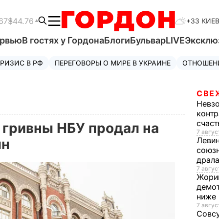
67
$44.76
+33 КИЕ
ервью
В гостях у Гордона
Блоги
Бульвар
LIVE
Эксклю
РИЗИС В РФ
ПЕРЕГОВОРЫ О МИРЕ В УКРАИНЕ
ОТНОШЕН
СВЕ
Невз
контр
счас
 гривны НБУ продал на
7 авгус
Леви
лн
союзн
драла
7 август
Жори
демот
ниже
7 авгус
Совс