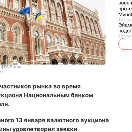
военн
проте
Мино
7 авгус
Эйдм
подст
7 авгус
 $55,5 млн
kr
участников рынка во время
укциона Национальным банком
лн.
ного 13 января валютного аукциона
ины удовлетворил заявки