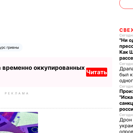
СВЕ
Сегодня
"Ни о
пресс
урс гривны
Как 
расс
Сегодня
а временно оккупированных
Драпа
Читать
был к
одно
Сегодня
Прои
РЕКЛАМА
"Иска
санк
росс
Сегодня
Дрон 
украи
опров