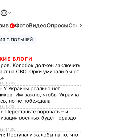
В
зив
Фото
Видео
Опросы
Спецпроекты
Война в Ук
ИЯ С ПОЛЬШЕЙ
ЖИЕ БЛОГИ
оров:
Колобок должен заключить
акт на СВО. Орки умирали бы от
тья
та, 16.02
н:
У Украины реально нет
иков. Им важно, чтобы Украина
сь, но не побеждала
а, 15.12
н:
Перестаньте воровать – и
ивация военных будет гораздо
та, 14.06
ун:
Поступали жалобы на то, что