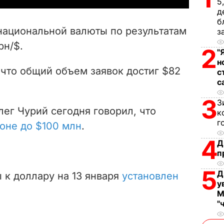
5
д
V
б
ациональной валюты по результатам
з
i
рн/$.
2
"
d
н
 что общий объем заявок достиг $82
с
с
e
3
З
o
ег Чурий сегодня говорил, что
к
г
ионе до $100 млн
.
4
Д
п
5
Д
 к доллару на 13 января
установлен
у
М
"