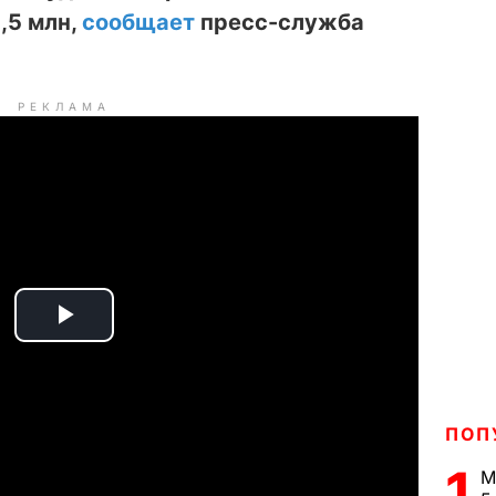
,5 млн,
сообщает
пресс-служба
РЕКЛАМА
P
l
a
ПОП
1
М
y