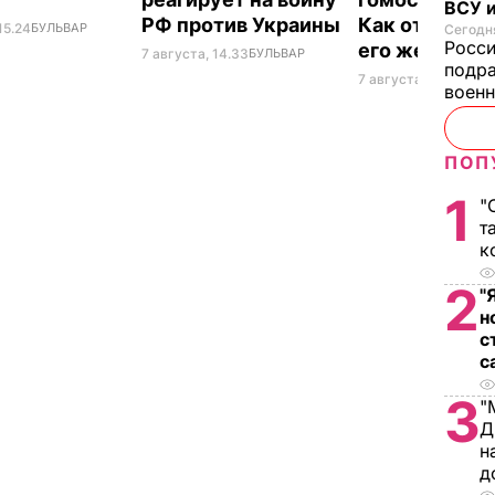
ВСУ и
РФ против Украины
Как отреагир
15.24
БУЛЬВАР
Сегодня
Росс
его жена
7 августа, 14.33
БУЛЬВАР
подра
7 августа, 14.28
БУЛ
воен
ПОП
1
"
т
к
2
"
н
с
с
3
"
Д
н
д