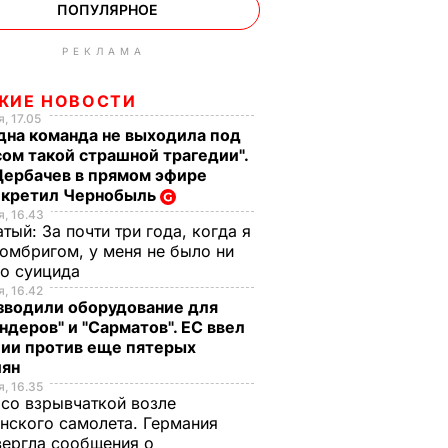
ПОПУЛЯРНОЕ
РЕКЛАМА
ЖИЕ НОВОСТИ
, 17.05
дна команда не выходила под
ом такой страшной трагедии".
Щербачев в прямом эфире
екретил Чернобыль
, 16.43
тый: За почти три года, когда я
омбригом, у меня не было ни
го суицида
, 16.42
зводили оборудование для
ндеров" и "Сарматов". ЕС ввел
ции против еще пятерых
иян
, 16.35
со взрывчаткой возле
нского самолета. Германия
ергла сообщения о