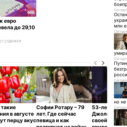
боеп
Сегодня
Остан
украи
к евро
млн 
вела до 29,10
Сегодня
07.27
ДЕНЬГИ
умира
Сегодня
Путин
безгр
росси
Сегодня
но н
 такие
Софии Ротару – 79
53-летний бр
Сегодня
ния в августе
лет. Где сейчас
Джоли заявил
ут перцу вкус
певица и как
своей
реагирует на войну
гомосексуал