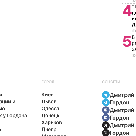
4
"
д
и
Д
5
В
р
х
ГОРОД
СОЦСЕТИ
и
Киев
Дмитрий 
ации и
Львов
Гордон
ью
Одесса
Дмитрий 
х у Гордона
Донецк
Гордон
Харьков
Дмитрий 
р
Днепр
Гордон