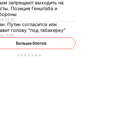
ым запрещают выходить на
сты. Позиция Генштаба и
бороны
та, 13.22
ан:
Путин согласится или
авит голову "под табакерку"
та, 11.09
Больше блогов
РЕКЛАМА