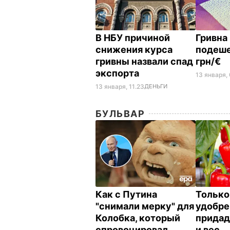
В НБУ причиной
Гривна 
снижения курса
подеше
гривны назвали спад
грн/€
экспорта
13 января, 
13 января, 11.23
ДЕНЬГИ
БУЛЬВАР
Как с Путина
Только
"снимали мерку" для
удобре
Колобка, который
придад
спровоцировал
и вес