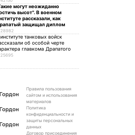
42150
Такие могут неожиданно
остичь высот". В военном
нституте рассказали, как
рапатый защищал диплом
28982
 институте танковых войск
ассказали об особой черте
арактера главкома Драпатого
25695
Правила пользования
Гордон
сайтом и использования
материалов
Политика
Гордон
конфиденциальности и
защиты персональных
Гордон
данных
Договор присоединения