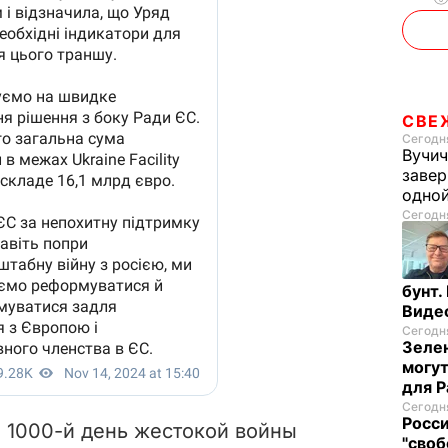
СВЕ
Сегодня
Вучич
завер
одно
Сегодня
бунт.
Виде
Сегодня
Зелен
могут
для P
Сегодня
Росси
 1000-й день жестокой войны
"своб