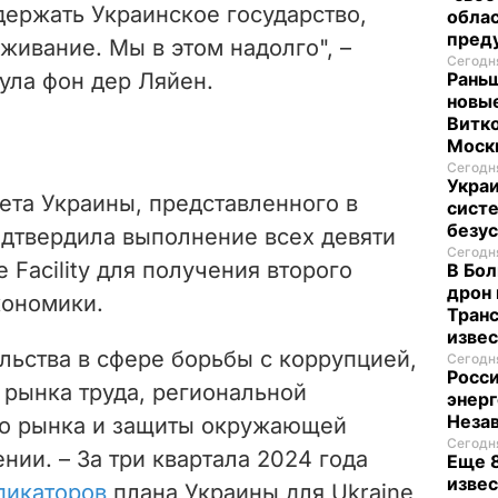
ержать Украинское государство,
облас
пред
ыживание. Мы в этом надолго", –
Сегодня
сула фон дер Ляйен.
Раньш
новые
Витко
Моск
Сегодня
Укра
ета Украины, представленного в
систе
безу
одтвердила выполнение всех девяти
Сегодня
 Facility для получения второго
В Бол
дрон 
ономики.
Транс
изве
льства в сфере борьбы с коррупцией,
Сегодня
Росси
 рынка труда, региональной
энерг
Неза
го рынка и защиты окружающей
Сегодня
нии. – За три квартала 2024 года
Еще 8
извес
дикаторов
плана Украины для Ukraine