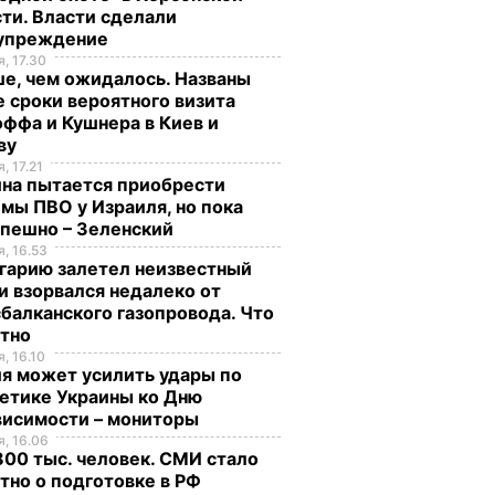
ти. Власти сделали
упреждение
, 17.30
е, чем ожидалось. Названы
 сроки вероятного визита
ффа и Кушнера в Киев и
ву
, 17.21
ина пытается приобрести
мы ПВО у Израиля, но пока
спешно – Зеленский
, 16.53
гарию залетел неизвестный
и взорвался недалеко от
балканского газопровода. Что
стно
, 16.10
я может усилить удары по
етике Украины ко Дню
висимости – мониторы
, 16.06
00 тыс. человек. СМИ стало
тно о подготовке в РФ