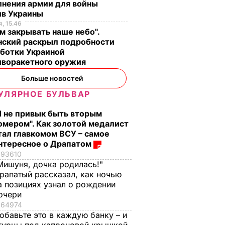
лнения армии для войны
ив Украины
, 15.46
м закрывать наше небо".
нский раскрыл подробности
аботки Украиной
иворакетного оружия
Больше новостей
УЛЯРНОЕ БУЛЬВАР
Я не привык быть вторым
омером". Как золотой медалист
тал главкомом ВСУ – самое
нтересное о Драпатом
93610
Мишуня, дочка родилась!"
рапатый рассказал, как ночью
а позициях узнал о рождении
очери
64974
обавьте это в каждую банку – и