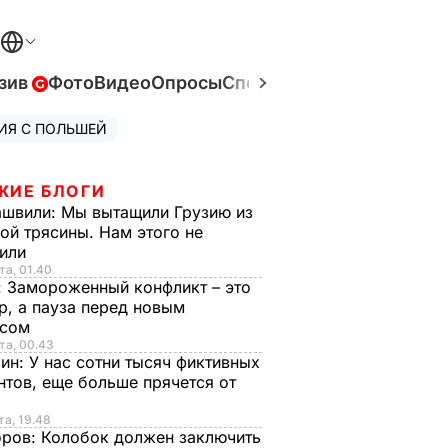
зив
Фото
Видео
Опросы
Спецпроекты
Война в Ук
ИЯ С ПОЛЬШЕЙ
ЖИЕ БЛОГИ
ашвили:
Мы вытащили Грузию из
ой трясины. Нам этого не
тили
та, 01.40
:
Замороженный конфликт – это
р, а пауза перед новым
исом
та, 00.43
рин:
У нас сотни тысяч фиктивных
нтов, еще больше прячется от
та, 19.48
оров:
Колобок должен заключить