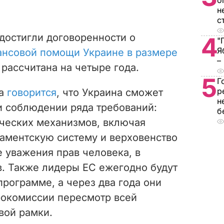
о
н
с
достигли договоренности о
4
"
Я
нсовой помощи Украине в размере
–
 рассчитана на четыре года.
5
Г
р
та
говорится
, что Украина сможет
н
и соблюдении ряда требований:
б
ческих механизмов, включая
аментскую систему и верховенство
е уважения прав человека, в
. Также лидеры ЕС ежегодно будут
программе, а через два года они
рокомиссии пересмотр всей
вой рамки.