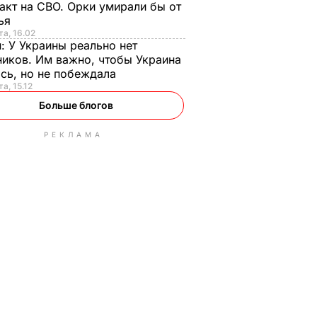
акт на СВО. Орки умирали бы от
тья
та, 16.02
н:
У Украины реально нет
иков. Им важно, чтобы Украина
сь, но не побеждала
а, 15.12
Больше блогов
РЕКЛАМА