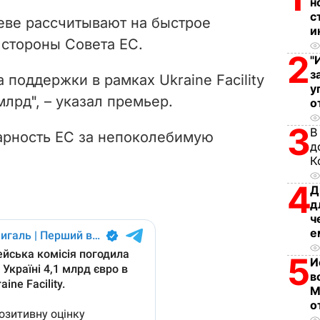
V
н
с
еве рассчитывают на быстрое
и
i
 стороны Совета ЕС.
2
"
d
з
 поддержки в рамках Ukraine Facility
у
e
 млрд", – указал премьер.
о
3
o
В
арность ЕС за непоколебимую
д
К
4
Д
д
ч
е
5
И
в
М
о