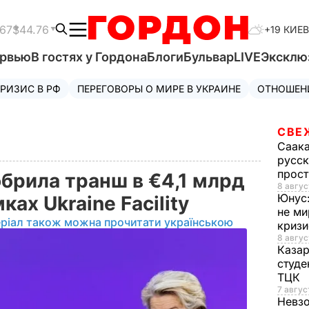
.67
$44.76
+19 КИЕВ
ервью
В гостях у Гордона
Блоги
Бульвар
LIVE
Эксклю
РИЗИС В РФ
ПЕРЕГОВОРЫ О МИРЕ В УКРАИНЕ
ОТНОШЕН
СВЕ
Саак
русск
прос
брила транш в €4,1 млрд
8 авгус
Юнус
ках Ukraine Facility
не ми
ріал також можна прочитати українською
криз
8 авгус
Каза
студе
ТЦК
7 авгус
Невз