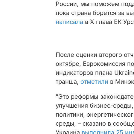
России, мы поможем подд
пока страна борется за в
написала
в Х глава ЕК Ур
После оценки второго отч
октябре, Еврокомиссия п
индикаторов плана Ukraine
транша,
отметили
в Минэк
"Это реформы законодате
улучшения бизнес-среды,
политики, энергетическо
среды, – сказано в сообще
Украина
выполнила 25 ин