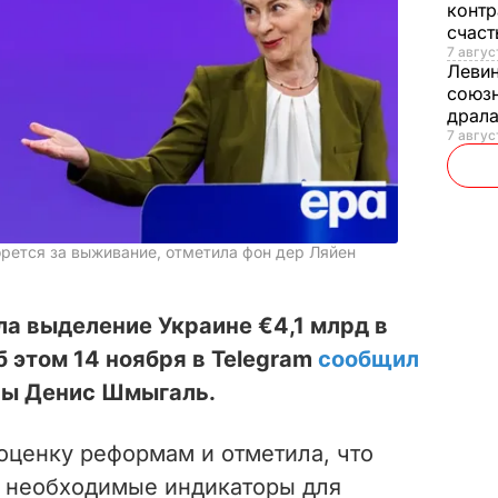
контр
счас
7 авгус
Леви
союзн
драла
7 август
орется за выживание, отметила фон дер Ляйен
а выделение Украине €4,1 млрд в
Об этом 14 ноября в Telegram
сообщил
ны Денис Шмыгаль.
оценку реформам и отметила, что
 необходимые индикаторы для