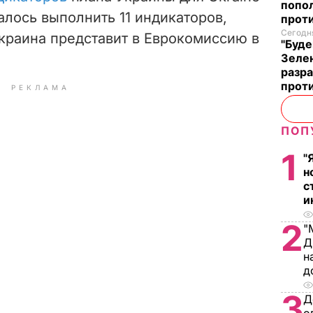
попо
сталось выполнить 11 индикаторов,
прот
Сегодня
краина представит в Еврокомиссию в
"Буде
Зеле
разр
прот
РЕКЛАМА
ПОП
1
"
н
с
и
2
"
Д
н
д
3
Д