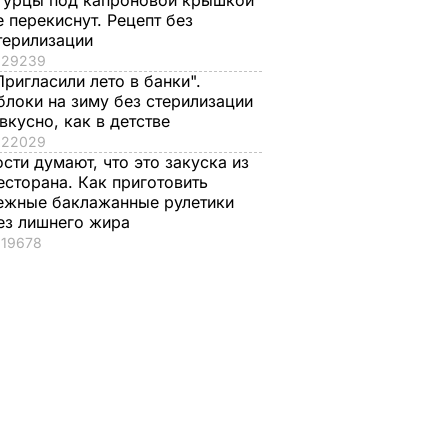
гурцы под капроновой крышкой
е перекиснут. Рецепт без
терилизации
29239
Пригласили лето в банки".
блоки на зиму без стерилизации
 вкусно, как в детстве
22029
ости думают, что это закуска из
есторана. Как приготовить
ежные баклажанные рулетики
ез лишнего жира
19678