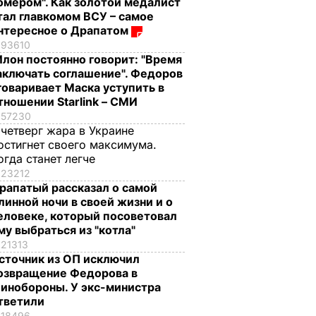
омером". Как золотой медалист
тал главкомом ВСУ – самое
нтересное о Драпатом
93610
Илон постоянно говорит: "Время
аключать соглашение". Федоров
говаривает Маска уступить в
тношении Starlink – СМИ
57230
 четверг жара в Украине
остигнет своего максимума.
огда станет легче
23212
рапатый рассказал о самой
линной ночи в своей жизни и о
еловеке, который посоветовал
му выбраться из "котла"
21313
сточник из ОП исключил
озвращение Федорова в
инобороны. У экс-министра
тветили
18496