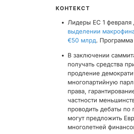
КОНТЕКСТ
Лидеры ЕС 1 февраля 
выделении макрофина
€50 млрд
. Программа
В заключении самми
получать средства пр
продление демократи
многопартийную парл
права, гарантировани
частности меньшинств
проводить дебаты по 
могут предложить Ев
многолетней финансо