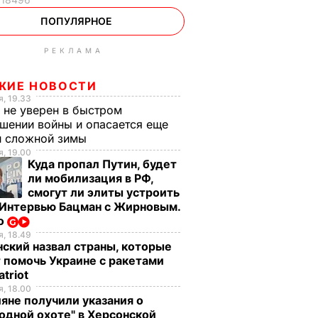
ПОПУЛЯРНОЕ
РЕКЛАМА
ЖИЕ НОВОСТИ
, 19.33
 не уверен в быстром
шении войны и опасается еще
й сложной зимы
, 19.00
Куда пропал Путин, будет
ли мобилизация в РФ,
смогут ли элиты устроить
 Интервью Бацман с Жирновым.
о
, 18.49
ский назвал страны, которые
 помочь Украине с ракетами
atriot
, 18.00
яне получили указания о
одной охоте" в Херсонской