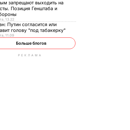
ым запрещают выходить на
сты. Позиция Генштаба и
бороны
та, 13.22
ан:
Путин согласится или
авит голову "под табакерку"
та, 11.09
Больше блогов
РЕКЛАМА