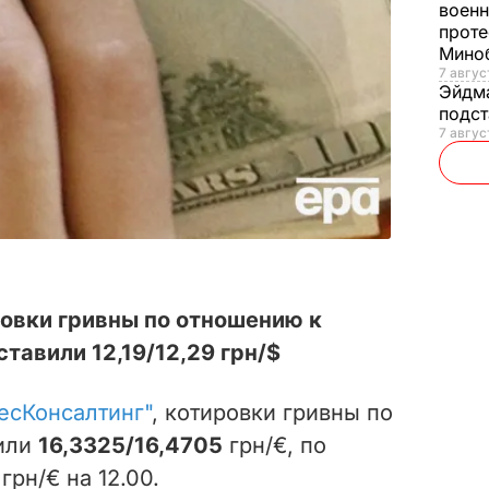
военн
проте
Мино
7 авгус
Эйдм
подст
7 авгус
овки гривны по отношению к
тавили 12,19/12,29 грн/$
есКонсалтинг"
, котировки гривны по
вили
16,3325/16,4705
грн/€, по
грн/€ на 12.00.