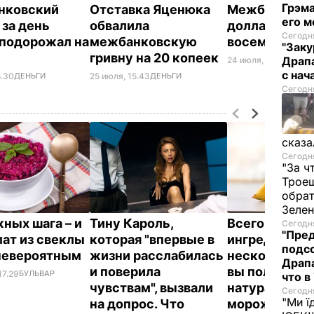
Грэма
нковский
Отставка Яценюка
Межбанковс
его м
 за день
обвалила
доллар укреп
Сегодня
 подорожал на
межбанковскую
восемь копе
"Заку
гривну на 20 копеек
Драпа
24 июля, 15.56
ДЕНЬГ
с нач
5.30
ДЕНЬГИ
25 июля, 15.43
ДЕНЬГИ
Сегодня
сказа
Сегодня
"За ч
Троещ
обрат
Зеле
жных шага – и
Тину Кароль,
Всего три
Сегодня
"Пред
лат из свеклы
которая "впервые в
ингредиента 
подсо
невероятным
жизни расслабилась
несколько ми
Драпа
и поверила
вы получите
17.29
БУЛЬВАР
что в
чувствам", вызвали
натуральное
Сегодня
"Ми ї
на допрос. Что
мороженое