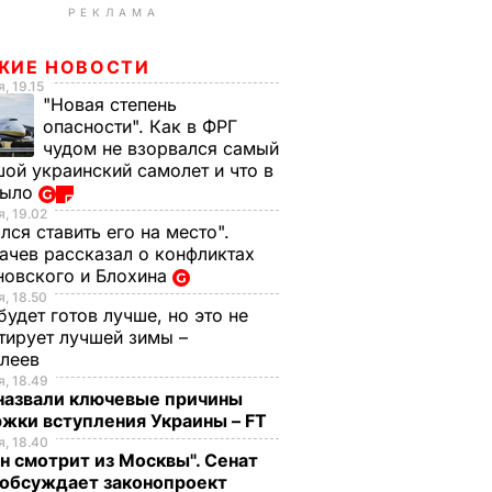
РЕКЛАМА
ЖИЕ НОВОСТИ
, 19.15
"Новая степень
опасности". Как в ФРГ
чудом не взорвался самый
ой украинский самолет и что в
было
, 19.02
лся ставить его на место".
чев рассказал о конфликтах
новского и Блохина
, 18.50
будет готов лучше, но это не
тирует лучшей зимы –
елеев
, 18.49
 назвали ключевые причины
жки вступления Украины – FT
, 18.40
н смотрит из Москвы". Сенат
обсуждает законопроект