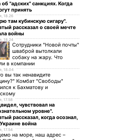
 об "адских" санкциях. Когда
кий
огут принять
ился на
, 18.26
ек
рю там кубинскую сигару".
тый рассказал о своей мечте
И
ала войны
, 18.24
Сотрудники "Новой почты"
шваброй вытолкали
собаку на жару. Что
ли в компании
, 18.04
то вы так ненавидите
ину?" Комбат "Свободы"
ился к Бахматову и
нскому
Как с Путина
Только такие
, 17.58
видел, чувствовал на
и
"снимали мерку" для
удобрения в август
знательном уровне".
нут – и
Колобка, который
придадут перцу вк
тый рассказал, когда осознал,
 дома
спровоцировал
и вес
 Украине война
взрывы в Москве и
7 августа, 15.24
БУЛЬВАР
, 17.54
демо на море, наш адрес –
протесты в РФ