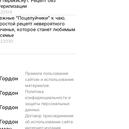
е перекиснут. Рецепт без
терилизации
22514
ежные "Поцелуйчики" к чаю.
ростой рецепт невероятного
еченья, которое станет любимым
 семье
22030
Правила пользования
Гордон
сайтом и использования
материалов
Политика
Гордон
конфиденциальности и
защиты персональных
Гордон
данных
Договор присоединения
Гордон
об использовании сайта
интернет-издания
цман