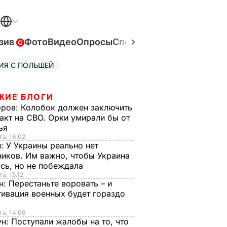
зив
Фото
Видео
Опросы
Спецпроекты
Война в Ук
ИЯ С ПОЛЬШЕЙ
ЖИЕ БЛОГИ
оров:
Колобок должен заключить
акт на СВО. Орки умирали бы от
тья
та, 16.02
н:
У Украины реально нет
иков. Им важно, чтобы Украина
сь, но не побеждала
а, 15.12
н:
Перестаньте воровать – и
ивация военных будет гораздо
та, 14.06
ун:
Поступали жалобы на то, что