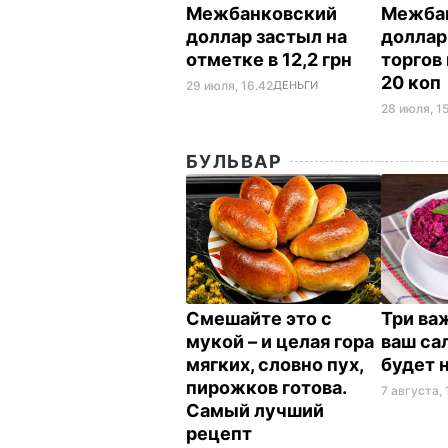
Межбанковский
Межба
доллар застыл на
доллар
отметке в 12,2 грн
торгов
20 коп
29 июля, 16.42
ДЕНЬГИ
28 июля, 1
БУЛЬВАР
Смешайте это с
Три ва
мукой – и целая гора
ваш са
мягких, словно пух,
будет 
пирожков готова.
7 августа, 
Самый лучший
рецепт