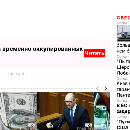
СВЕ
Сегодня
больш
а временно оккупированных
нем 
Читать
Сегодня
"Пыта
Щерба
Лоба
РЕКЛАМА
Сегодня
Киев 
гаран
Пант
Сегодня
В ЕС
задер
Сегодня
"Пути
США 