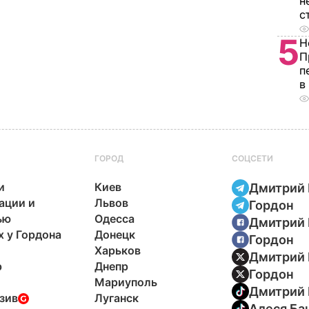
н
с
5
Н
П
п
в
ГОРОД
СОЦСЕТИ
и
Киев
Дмитрий 
ации и
Львов
Гордон
ью
Одесса
Дмитрий 
х у Гордона
Донецк
Гордон
Харьков
Дмитрий 
р
Днепр
Гордон
Мариуполь
Дмитрий 
зив
Луганск
Алеся Ба