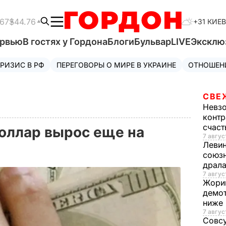
.67
$44.76
+31 КИЕВ
ервью
В гостях у Гордона
Блоги
Бульвар
LIVE
Эксклю
РИЗИС В РФ
ПЕРЕГОВОРЫ О МИРЕ В УКРАИНЕ
ОТНОШЕН
СВЕ
Невз
контр
счас
оллар вырос еще на
7 авгус
Леви
союзн
драла
7 август
Жори
демот
ниже
7 авгус
Совс