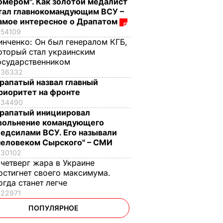
омером". Как золотой медалист
тал главнокомандующим ВСУ –
амое интересное о Драпатом
54109
инченко:
Он был генералом КГБ,
оторый стал украинским
осударственником
36332
рапатый назвал главный
риоритет на фронте
34490
рапатый инициировал
вольнение командующего
едсилами ВСУ. Его называли
человеком Сырского" – СМИ
30102
 четверг жара в Украине
остигнет своего максимума.
огда станет легче
22971
ПОПУЛЯРНОЕ