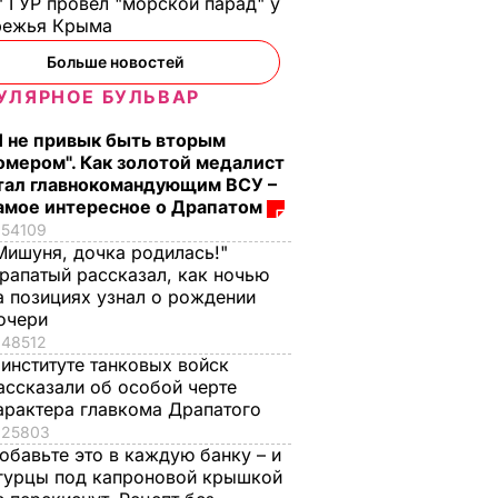
 ГУР провел "морской парад" у
ВАР
7 августа, 15.35
БУЛЬВАР
режья Крыма
Больше новостей
УЛЯРНОЕ БУЛЬВАР
Я не привык быть вторым
омером". Как золотой медалист
тал главнокомандующим ВСУ –
амое интересное о Драпатом
54109
Мишуня, дочка родилась!"
рапатый рассказал, как ночью
а позициях узнал о рождении
очери
48512
 институте танковых войск
ассказали об особой черте
арактера главкома Драпатого
25803
обавьте это в каждую банку – и
гурцы под капроновой крышкой