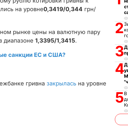
ому рублю котировки гривны к
н
i
с
лись на уровне
0,3419/0,344
грн/
с
d
2
З
к
e
ном рынке цены на валютную пару
г
в диапазоне
1,3395/1,3415
.
o
3
Д
п
вые санкции ЕС и США?
4
Д
у
М
"
межбанке гривна
закрылась
на уровне
5
В
д
К